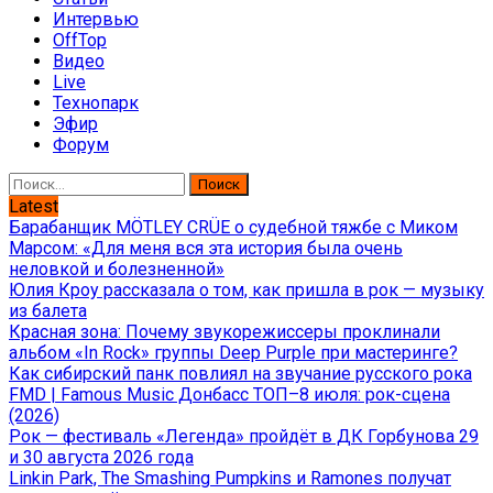
Интервью
OffTop
Видео
Live
Технопарк
Эфир
Форум
Найти:
Latest
Барабанщик MÖTLEY CRÜE о судебной тяжбе с Миком
Марсом: «Для меня вся эта история была очень
неловкой и болезненной»
Юлия Кроу рассказала о том, как пришла в рок — музыку
из балета
Красная зона: Почему звукорежиссеры проклинали
альбом «In Rock» группы Deep Purple при мастеринге?
Как сибирский панк повлиял на звучание русского рока
FMD | Famous Music Донбасс ТОП–8 июля: рок-сцена
(2026)
Рок — фестиваль «Легенда» пройдёт в ДК Горбунова 29
и 30 августа 2026 года
Linkin Park, The Smashing Pumpkins и Ramones получат