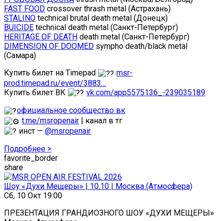
FAST FOOD
crossover thrash metal (Астрахань)
STALINO
technical brutal death metal (Донецк)
BUICIDE
technical death metal (Санкт-Петербург)
HERITAGE OF DEATH
death metal (Санкт-Петербург)
DIMENSION OF DOOMED
sympho death/black metal
(Самара)
Купить билет на Timepad
msr-
prod.timepad.ru/event/3883…
Купить билет ВК
vk.com/app5575136_-239035189
официальное сообщество вк
t.me/msropenair
| канал в тг
инст —
@msropenair
Подробнее >
favorite_border
share
Шоу «Духи Мещеры» | 10.10 | Москва (Атмосфера)
Сб, 10 Окт 19:00
ПРЕЗЕНТАЦИЯ ГРАНДИОЗНОГО ШОУ «ДУХИ МЕЩЕРЫ»