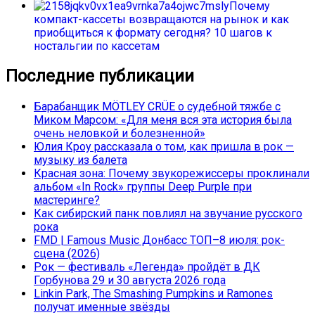
Почему
компакт-кассеты возвращаются на рынок и как
приобщиться к формату сегодня? 10 шагов к
ностальгии по кассетам
Последние публикации
Барабанщик MÖTLEY CRÜE о судебной тяжбе с
Миком Марсом: «Для меня вся эта история была
очень неловкой и болезненной»
Юлия Кроу рассказала о том, как пришла в рок —
музыку из балета
Красная зона: Почему звукорежиссеры проклинали
альбом «In Rock» группы Deep Purple при
мастеринге?
Как сибирский панк повлиял на звучание русского
рока
FMD | Famous Music Донбасс ТОП–8 июля: рок-
сцена (2026)
Рок — фестиваль «Легенда» пройдёт в ДК
Горбунова 29 и 30 августа 2026 года
Linkin Park, The Smashing Pumpkins и Ramones
получат именные звёзды