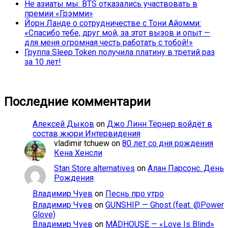
Не азиаты мы: BTS отказались участвовать в
премии «Грэмми»
Йорн Ланде о сотрудничестве с Тони Айомми:
«Спасибо тебе, друг мой, за этот вызов и опыт —
для меня огромная честь работать с тобой!»
Группа Sleep Token получила платину в третий раз
за 10 лет!
Последние комментарии
Алексей Дыков
on
Джо Линн Тёрнер войдёт в
состав жюри Интервидения
vladimir tchuew
on
80 лет со дня рождения
Кена Хенсли
Stan Store alternatives
on
Алан Парсонс. День
Рождения
Владимир Чуев
on
Песнь про утро
Владимир Чуев
on
GUNSHIP — Ghost (feat. @Power
Glove)
Владимир Чуев
on
MÄDHOUSE — «Love Is Blind»