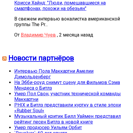
Крисси Хайнд: "Люди, помешавшиеся на
смартфонах, похожи на обезьян"
В свежем интервью вокалистка американской
группы The Pr...
От
Владимир Чуев
,
2 месяца назад
Новости партнёров
Интервью Пола Маккартни Амелии
Димольденберг
На Эбби-роуд снимут сцену для фильмов Сэма
Мендеса о Битлз
Умер Пол Свон, участник технической команды
Маккартни
PHIX и Битлз представили куртку в стиле эпохи
«Rubber Soul»
Музыкальный критик Билл Уаймен представил
рейтинг песен Битлз в новой книге
Умер продюсер Уильям Орбит