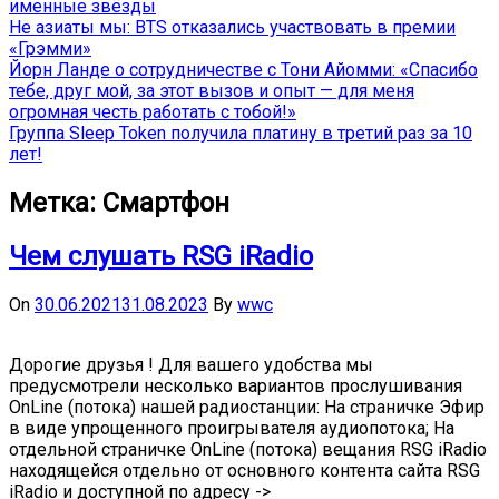
именные звёзды
Не азиаты мы: BTS отказались участвовать в премии
«Грэмми»
Йорн Ланде о сотрудничестве с Тони Айомми: «Спасибо
тебе, друг мой, за этот вызов и опыт — для меня
огромная честь работать с тобой!»
Группа Sleep Token получила платину в третий раз за 10
лет!
Метка:
Смартфон
Чем слушать RSG iRadio
On
30.06.2021
31.08.2023
By
wwc
Дорогие друзья ! Для вашего удобства мы
предусмотрели несколько вариантов прослушивания
OnLine (потока) нашей радиостанции: На страничке Эфир
в виде упрощенного проигрывателя аудиопотока; На
отдельной страничке OnLine (потока) вещания RSG iRadio
находящейся отдельно от основного контента сайта RSG
iRadio и доступной по адресу ->