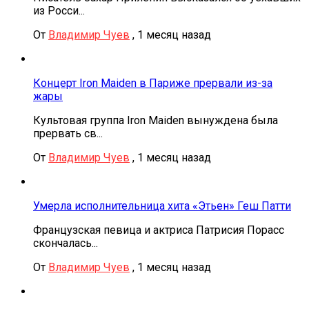
из Росси...
От
Владимир Чуев
,
1 месяц назад
Концерт Iron Maiden в Париже прервали из-за
жары
Культовая группа Iron Maiden вынуждена была
прервать св...
От
Владимир Чуев
,
1 месяц назад
Умерла исполнительница хита «Этьен» Геш Патти
Французская певица и актриса Патрисия Порасс
скончалась...
От
Владимир Чуев
,
1 месяц назад