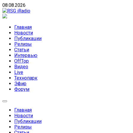
Skip
08.08.2026
to
content
RSG iRadio
RSG iRadio — Музыка различных музыкальных
направлений без возрастных ограничений
Главная
Новости
Публикации
Релизы
Статьи
Интервью
OffTop
Видео
Live
Технопарк
Эфир
Форум
Главная
Новости
Публикации
Релизы
Статьи