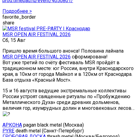
prod.timepad.ru/event/4050801/
Подробнее >
favorite_border
share
MSR OPEN AIR FESTIVAL 2026
Сб, 15 Авг
Пришло время большого анонса! Половина лайнапа
MSR OPEN AIR FESTIVAL 2026
сформирована!
Вот уже третий по счёту фестиваль MSR пройдёт в
традиционном месте: юг России, внутри Краснодарского
края, в 10км от города Майкоп и в 120км от Краснодара.
База отдыха «Красный Мост».
15 и 16 августа ведущие экстремальные коллективы
России устроят священные ритуалы по «Пробуждению
Металлического Духа» среди древних дольменов,
величия гор, изумрудных долин и многовековых лесов…
АРКОНА
pagan black metal (Москва)
PYRE
death metal (Санкт-Петербург)
ГРОБОВАЯ ДОСКА
thrash metal (Москва/Белгород)