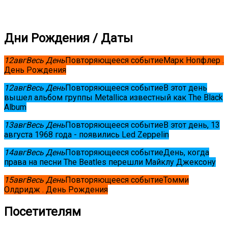
Дни Рождения / Даты
12
авг
Весь День
Повторяющееся событие
Марк Нопфлер .
День Рождения
12
авг
Весь День
Повторяющееся событие
В этот день
вышел альбом группы Metallica известный как The Black
Album
13
авг
Весь День
Повторяющееся событие
В этот день, 13
августа 1968 года - появились Led Zeppelin
14
авг
Весь День
Повторяющееся событие
День, когда
права на песни The Beatles перешли Майклу Джексону
15
авг
Весь День
Повторяющееся событие
Томми
Олдридж . День Рождения
Посетителям