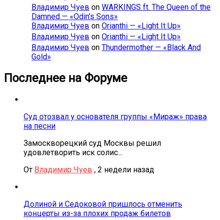
Владимир Чуев
on
WARKINGS ft. The Queen of the
Damned — «Odin’s Sons»
Владимир Чуев
on
Orianthi — «Light It Up»
Владимир Чуев
on
Orianthi — «Light It Up»
Владимир Чуев
on
Thundermother — «Black And
Gold»
Последнее на Форуме
Суд отозвал у основателя группы «Мираж» права
на песни
Замоскворецкий суд Москвы решил
удовлетворить иск солис...
От
Владимир Чуев
,
2 недели назад
Долиной и Седоковой пришлось отменить
концерты из-за плохих продаж билетов