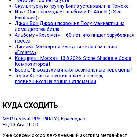
`Revolver`: 60 лет спустя
Скульптурную группу Битлз установили в Томске
Йоко Оно переиздаст альбом «It’s Alright (I See
Rainbows)»
Джон Бон Джови позвонил Полу Маккартни из
дома детства битла
Альбому «Revolver» — 60 лет: что пишет зарубежная
пресса
Джеймс Маккартни выпустил клип на песню
«Dreams»
Концерты. Москва. 13.8.2026. Stone Shades в Союз
Композиторов!
Бьорк: “В воздухе витают разительные перемены”
Терри Крейн выпустил книгу о песнях,
появившихся на волне битломании
КУДА СХОДИТЬ
MSR festival PRE-PARTY | Краснодар
Чт, 13 Авг 10:00
Уже совсем скоро двухдневный экстрим метал-фест