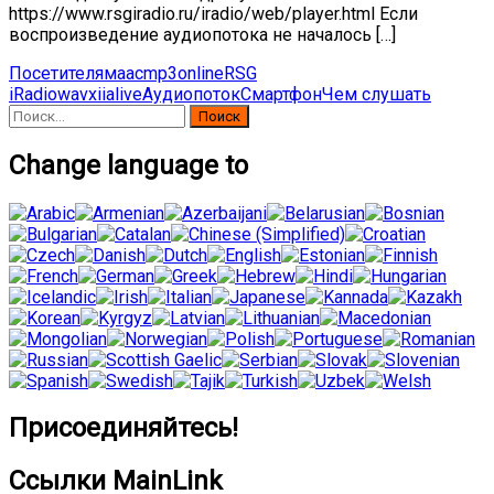
https://www.rsgiradio.ru/iradio/web/player.html Если
воспроизведение аудиопотока не началось […]
Посетителям
aac
mp3
online
RSG
iRadio
wav
xiialive
Аудиопоток
Смартфон
Чем слушать
Найти:
Change language to
Присоединяйтесь!
Ссылки MainLink