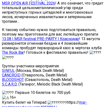
MSR OPEN AIR FESTIVAL 2026
! А это означает, что грядет
тотальный цельнометаллический угар среди
неприступных горных цитаделей и многовековых
лесов, исчерченных извилистыми и затерянными
тропами…
К такому событию нужно подготовиться правильно,
поэтому мы приготовили для вас лютейшую препати
13.08 | MSR festival PRE-PARTY | Краснодар
! 13 августа
разверзнется огненная бездна и 4 ломовейшие
команды пробудят первородный хаос в чертогах клуба
The Rock Bar
! Готовься к фестивалю правильно!
Группы-участники мероприятия:
SINFUL
(Москва, Black Death Metal)
CANCROID
(Ставрополь, Death Metal)
BLOODSHOT
(Севастополь, Death Metal)
S.C.A.R.D.
(Таганрог, Melodic Black Death Metal)
Первые 10 билетов по 700 руб.
16+
Купить билет на Timepad
https://
msr-