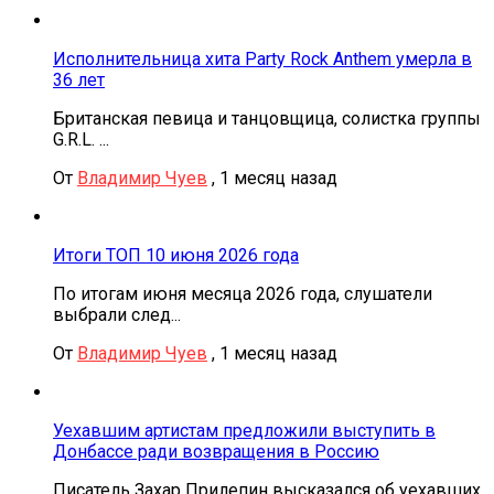
Исполнительница хита Party Rock Anthem умерла в
36 лет
Британская певица и танцовщица, солистка группы
G.R.L. ...
От
Владимир Чуев
,
1 месяц назад
Итоги ТОП 10 июня 2026 года
По итогам июня месяца 2026 года, слушатели
выбрали след...
От
Владимир Чуев
,
1 месяц назад
Уехавшим артистам предложили выступить в
Донбассе ради возвращения в Россию
Писатель Захар Прилепин высказался об уехавших