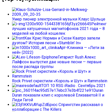
Умер пионер электронной музыки Клаус Шульце
Рейтинг
лучших катушечных магнитофонов 2021 года – 8
моделей на любой кошелек
Как Крис Норман и Сюзи Кватро запели
дуэтом? История песни «Stumblin’ In»
Арт-Клиника — «Лети за
ней» (2022)
Гитарист Rush Алекс
Лайфсон выпустил две новые песни — первые
после распада группы
Rock Privet скрестили «Король и Шут» и Rammstein
ТОП 10 RSG iRadio . Сентябрь 2021
Duran
Duran показали клип с королевой Елизаветой II и
Леди Гагой
Брюс Спрингстин рассказал о
коллаборации с The Killers