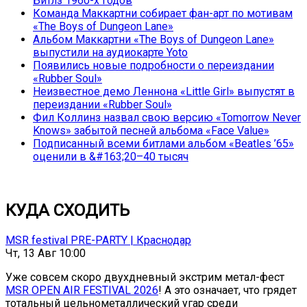
Битлз 1960-х годов
Команда Маккартни собирает фан-арт по мотивам
«The Boys of Dungeon Lane»
Альбом Маккартни «The Boys of Dungeon Lane»
выпустили на аудиокарте Yoto
Появились новые подробности о переиздании
«Rubber Soul»
Неизвестное демо Леннона «Little Girl» выпустят в
переиздании «Rubber Soul»
Фил Коллинз назвал свою версию «Tomorrow Never
Knows» забытой песней альбома «Face Value»
Подписанный всеми битлами альбом «Beatles ’65»
оценили в &#163;20–40 тысяч
КУДА СХОДИТЬ
MSR festival PRE-PARTY | Краснодар
Чт, 13 Авг 10:00
Уже совсем скоро двухдневный экстрим метал-фест
MSR OPEN AIR FESTIVAL 2026
! А это означает, что грядет
тотальный цельнометаллический угар среди