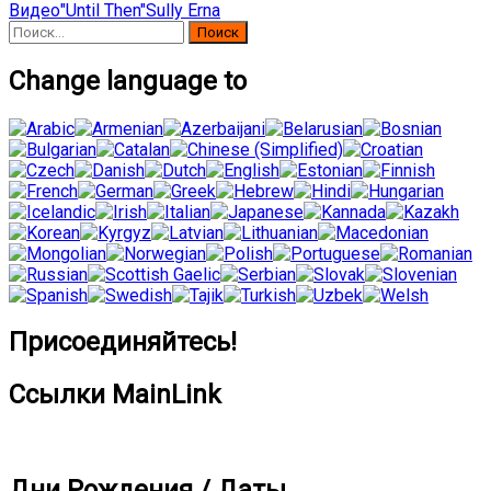
Видео
"Until Then"
Sully Erna
Найти:
Change language to
Присоединяйтесь!
Ссылки MainLink
Дни Рождения / Даты