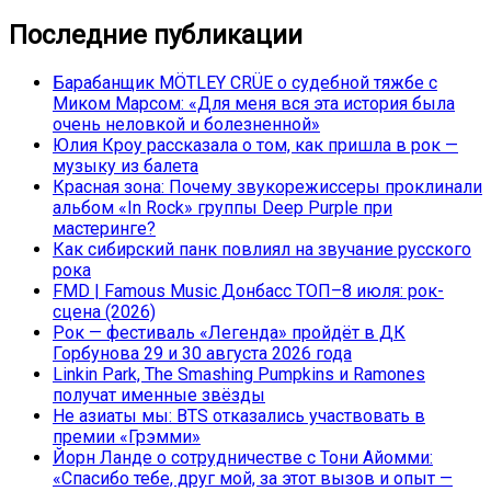
Последние публикации
Барабанщик MÖTLEY CRÜE о судебной тяжбе с
Миком Марсом: «Для меня вся эта история была
очень неловкой и болезненной»
Юлия Кроу рассказала о том, как пришла в рок —
музыку из балета
Красная зона: Почему звукорежиссеры проклинали
альбом «In Rock» группы Deep Purple при
мастеринге?
Как сибирский панк повлиял на звучание русского
рока
FMD | Famous Music Донбасс ТОП–8 июля: рок-
сцена (2026)
Рок — фестиваль «Легенда» пройдёт в ДК
Горбунова 29 и 30 августа 2026 года
Linkin Park, The Smashing Pumpkins и Ramones
получат именные звёзды
Не азиаты мы: BTS отказались участвовать в
премии «Грэмми»
Йорн Ланде о сотрудничестве с Тони Айомми:
«Спасибо тебе, друг мой, за этот вызов и опыт —