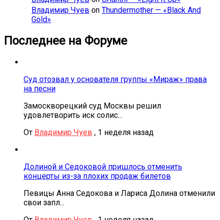
Владимир Чуев
on
Thundermother — «Black And
Gold»
Последнее на Форуме
Суд отозвал у основателя группы «Мираж» права
на песни
Замоскворецкий суд Москвы решил
удовлетворить иск солис...
От
Владимир Чуев
,
1 неделя назад
Долиной и Седоковой пришлось отменить
концерты из-за плохих продаж билетов
Певицы Анна Седокова и Лариса Долина отменили
свои запл...
От
Владимир Чуев
,
1 неделя назад