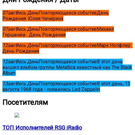
07
авг
Весь День
Повторяющееся событие
День
Рождения. Юлия Чечерина
07
авг
Весь День
Повторяющееся событие
Михаил
Горшенёв . День Рождения
12
авг
Весь День
Повторяющееся событие
Марк Нопфлер .
День Рождения
12
авг
Весь День
Повторяющееся событие
В этот день
вышел альбом группы Metallica известный как The Black
Album
13
авг
Весь День
Повторяющееся событие
В этот день, 13
августа 1968 года - появились Led Zeppelin
Посетителям
ТОП Исполнителей RSG iRadio