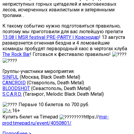
неприступных горных цитаделей и многовековых
лесов, исчерченных извилистыми и затерянными
тропами…
К такому событию нужно подготовиться правильно,
поэтому мы приготовили для вас лютейшую препати
13.08 | MSR festival PRE-PARTY | Краснодар
! 13 августа
разверзнется огненная бездна и 4 ломовейшие
команды пробудят первородный хаос в чертогах клуба
The Rock Bar
! Готовься к фестивалю правильно!
Группы-участники мероприятия:
SINFUL
(Москва, Black Death Metal)
CANCROID
(Ставрополь, Death Metal)
BLOODSHOT
(Севастополь, Death Metal)
S.C.A.R.D.
(Таганрог, Melodic Black Death Metal)
Первые 10 билетов по 700 руб.
16+
Купить билет на Timepad
https://
msr-
prod.timepad.ru/event/4050801/
Подробнее >