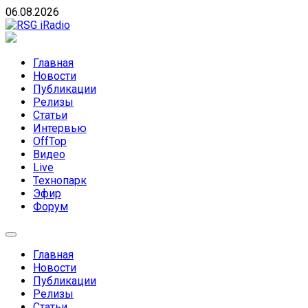
Skip
06.08.2026
to
content
RSG iRadio
RSG iRadio — Музыка различных музыкальных
направлений без возрастных ограничений
Главная
Новости
Публикации
Релизы
Статьи
Интервью
OffTop
Видео
Live
Технопарк
Эфир
Форум
Главная
Новости
Публикации
Релизы
Статьи