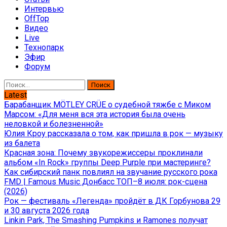
Интервью
OffTop
Видео
Live
Технопарк
Эфир
Форум
Найти:
Latest
Барабанщик MÖTLEY CRÜE о судебной тяжбе с Миком
Марсом: «Для меня вся эта история была очень
неловкой и болезненной»
Юлия Кроу рассказала о том, как пришла в рок — музыку
из балета
Красная зона: Почему звукорежиссеры проклинали
альбом «In Rock» группы Deep Purple при мастеринге?
Как сибирский панк повлиял на звучание русского рока
FMD | Famous Music Донбасс ТОП–8 июля: рок-сцена
(2026)
Рок — фестиваль «Легенда» пройдёт в ДК Горбунова 29
и 30 августа 2026 года
Linkin Park, The Smashing Pumpkins и Ramones получат