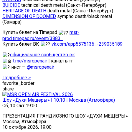
BUICIDE
technical death metal (Санкт-Петербург)
HERITAGE OF DEATH
death metal (Санкт-Петербург)
DIMENSION OF DOOMED
sympho death/black metal
(Самара)
Купить билет на Timepad
msr-
prod.timepad.ru/event/3883…
Купить билет ВК
vk.com/app5575136_-239035189
официальное сообщество вк
t.me/msropenair
| канал в тг
инст —
@msropenair
Подробнее >
favorite_border
share
Шоу «Духи Мещеры» | 10.10 | Москва (Атмосфера)
Сб, 10 Окт 19:00
ПРЕЗЕНТАЦИЯ ГРАНДИОЗНОГО ШОУ «ДУХИ МЕЩЕРЫ»
Москва, Атмосфера
10 октября 2026, 19:00