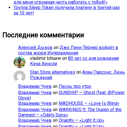
для меня огромная честь работать с тобой!»
Группа Sleep Token получила платину в третий раз
за 10 лет!
Последние комментарии
Алексей Дыков
on
Джо Линн Тёрнер войдёт в
состав жюри Интервидения
vladimir tchuew
on
80 лет со дня рождения
Кена Хенсли
Stan Store alternatives
on
Алан Парсонс. День
Рождения
Владимир Чуев
on
Песнь про утро
Владимир Чуев
on
GUNSHIP — Ghost (feat. @Power
Glove)
Владимир Чуев
on
MÄDHOUSE — «Love Is Blind»
Владимир Чуев
on
WARKINGS ft. The Queen of the
Damned — «Odin’s Sons»
Владимир Чуев
on
Orianthi — «Light It Up»
Владимир Чуев
on
Orianthi — «Light It Up»