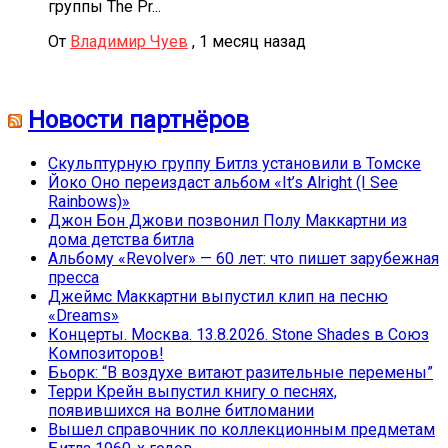
группы The Pr...
От
Владимир Чуев
,
1 месяц назад
Новости партнёров
Скульптурную группу Битлз установили в Томске
Йоко Оно переиздаст альбом «It’s Alright (I See
Rainbows)»
Джон Бон Джови позвонил Полу Маккартни из
дома детства битла
Альбому «Revolver» — 60 лет: что пишет зарубежная
пресса
Джеймс Маккартни выпустил клип на песню
«Dreams»
Концерты. Москва. 13.8.2026. Stone Shades в Союз
Композиторов!
Бьорк: “В воздухе витают разительные перемены”
Терри Крейн выпустил книгу о песнях,
появившихся на волне битломании
Вышел справочник по коллекционным предметам