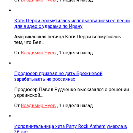
Кэти Перри возмутилась использованием ее песни
для видео с ударами по Ирану
Американская певица Кэти Перри возмутилась
тем, что Бел...
От
Владимир Чуев
,
1 неделя назад
Продюсер призвал не дать Брежневой
зарабатывать на россиянах
Продюсер Павел Рудченко высказался о решении
украинской...
От
Владимир Чуев
,
1 неделя назад
Исполнительница хита Party Rock Anthem умерла в
36 лет