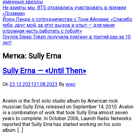
именные звёзды
Не азиаты мы: BTS отказались участвовать в премии
«Грэмми»
Йорн Ланде о сотрудничестве с Тони Айомми: «Спасибо
тебе, друг мой, за этот вызов и опыт — для меня
огромная честь работать с тобой!»
Группа Sleep Token получила платину в третий раз за 10
лет!
Метка:
Sully Erna
Sully Erna — «Until Then»
On
23.12.2021
31.08.2023
By
wwc
Avalon is the first solo studio album by American rock
musician Sully Erna, released on September 14, 2010. Avalon
is a combination of work that took Sully Erna almost seven
years to complete. In October 2006, Launch Radio Networks
reported that Sully Erna has started working on his solo
album. […]