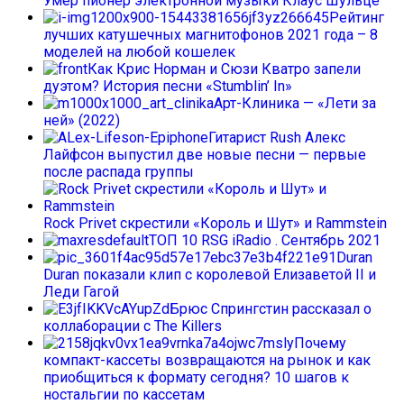
Умер пионер электронной музыки Клаус Шульце
Рейтинг
лучших катушечных магнитофонов 2021 года – 8
моделей на любой кошелек
Как Крис Норман и Сюзи Кватро запели
дуэтом? История песни «Stumblin’ In»
Арт-Клиника — «Лети за
ней» (2022)
Гитарист Rush Алекс
Лайфсон выпустил две новые песни — первые
после распада группы
Rock Privet скрестили «Король и Шут» и Rammstein
ТОП 10 RSG iRadio . Сентябрь 2021
Duran
Duran показали клип с королевой Елизаветой II и
Леди Гагой
Брюс Спрингстин рассказал о
коллаборации с The Killers
Почему
компакт-кассеты возвращаются на рынок и как
приобщиться к формату сегодня? 10 шагов к
ностальгии по кассетам