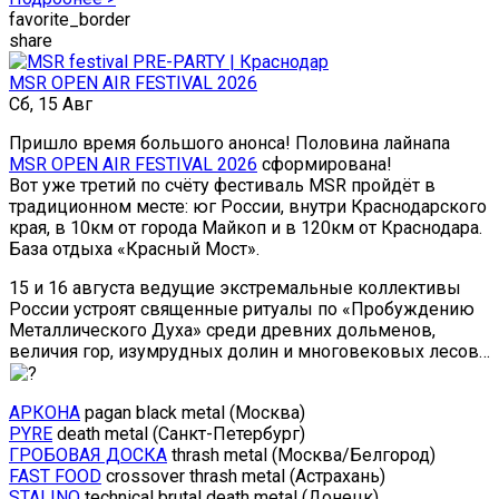
favorite_border
share
MSR OPEN AIR FESTIVAL 2026
Сб, 15 Авг
Пришло время большого анонса! Половина лайнапа
MSR OPEN AIR FESTIVAL 2026
сформирована!
Вот уже третий по счёту фестиваль MSR пройдёт в
традиционном месте: юг России, внутри Краснодарского
края, в 10км от города Майкоп и в 120км от Краснодара.
База отдыха «Красный Мост».
15 и 16 августа ведущие экстремальные коллективы
России устроят священные ритуалы по «Пробуждению
Металлического Духа» среди древних дольменов,
величия гор, изумрудных долин и многовековых лесов…
АРКОНА
pagan black metal (Москва)
PYRE
death metal (Санкт-Петербург)
ГРОБОВАЯ ДОСКА
thrash metal (Москва/Белгород)
FAST FOOD
crossover thrash metal (Астрахань)
STALINO
technical brutal death metal (Донецк)