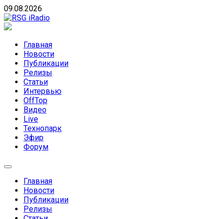
Skip
09.08.2026
to
content
RSG iRadio
RSG iRadio — Музыка различных музыкальных
направлений без возрастных ограничений
Главная
Новости
Публикации
Релизы
Статьи
Интервью
OffTop
Видео
Live
Технопарк
Эфир
Форум
Главная
Новости
Публикации
Релизы
Статьи