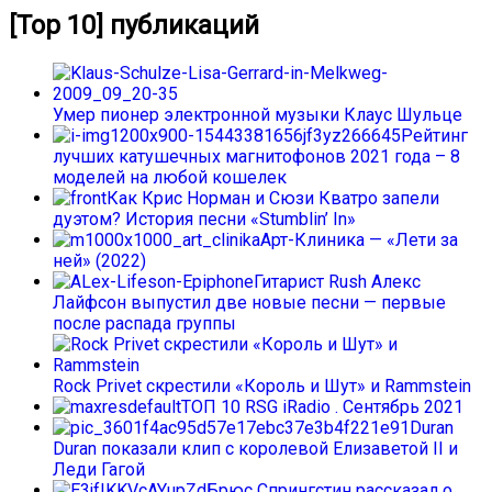
[Top 10] публикаций
Умер пионер электронной музыки Клаус Шульце
Рейтинг
лучших катушечных магнитофонов 2021 года – 8
моделей на любой кошелек
Как Крис Норман и Сюзи Кватро запели
дуэтом? История песни «Stumblin’ In»
Арт-Клиника — «Лети за
ней» (2022)
Гитарист Rush Алекс
Лайфсон выпустил две новые песни — первые
после распада группы
Rock Privet скрестили «Король и Шут» и Rammstein
ТОП 10 RSG iRadio . Сентябрь 2021
Duran
Duran показали клип с королевой Елизаветой II и
Леди Гагой
Брюс Спрингстин рассказал о