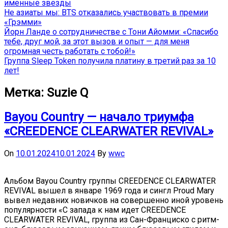
именные звёзды
Не азиаты мы: BTS отказались участвовать в премии
«Грэмми»
Йорн Ланде о сотрудничестве с Тони Айомми: «Спасибо
тебе, друг мой, за этот вызов и опыт — для меня
огромная честь работать с тобой!»
Группа Sleep Token получила платину в третий раз за 10
лет!
Метка:
Suzie Q
Bayou Country — начало триумфа
«CREEDENCE CLEARWATER REVIVAL»
On
10.01.2024
10.01.2024
By
wwc
Альбом Bayou Country группы CREEDENCE CLEARWATER
REVIVAL вышел в январе 1969 года и сингл Proud Mary
вывел недавних новичков на совершенно иной уровень
популярности «С запада к нам идет CREEDENCE
CLEARWATER REVIVAL, группа из Сан-Франциско с ритм-