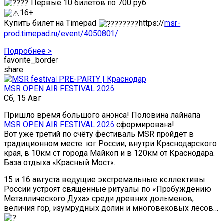
Первые 10 билетов по 700 руб.
16+
Купить билет на Timepad
https://
msr-
prod.timepad.ru/event/4050801/
Подробнее >
favorite_border
share
MSR OPEN AIR FESTIVAL 2026
Сб, 15 Авг
Пришло время большого анонса! Половина лайнапа
MSR OPEN AIR FESTIVAL 2026
сформирована!
Вот уже третий по счёту фестиваль MSR пройдёт в
традиционном месте: юг России, внутри Краснодарского
края, в 10км от города Майкоп и в 120км от Краснодара.
База отдыха «Красный Мост».
15 и 16 августа ведущие экстремальные коллективы
России устроят священные ритуалы по «Пробуждению
Металлического Духа» среди древних дольменов,
величия гор, изумрудных долин и многовековых лесов…