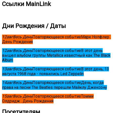
Ссылки MainLink
Дни Рождения / Даты
12
авг
Весь День
Повторяющееся событие
Марк Нопфлер .
День Рождения
12
авг
Весь День
Повторяющееся событие
В этот день
вышел альбом группы Metallica известный как The Black
Album
13
авг
Весь День
Повторяющееся событие
В этот день, 13
августа 1968 года - появились Led Zeppelin
14
авг
Весь День
Повторяющееся событие
День, когда
права на песни The Beatles перешли Майклу Джексону
15
авг
Весь День
Повторяющееся событие
Томми
Олдридж . День Рождения
Посетителям