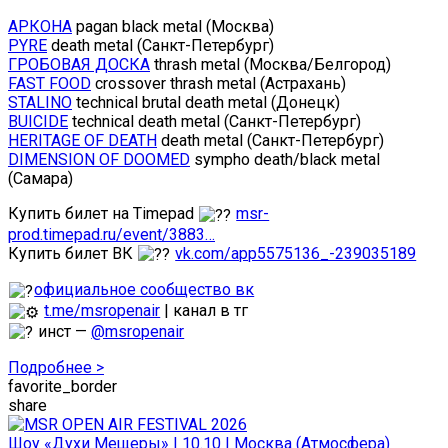
АРКОНА
pagan black metal (Москва)
PYRE
death metal (Санкт-Петербург)
ГРОБОВАЯ ДОСКА
thrash metal (Москва/Белгород)
FAST FOOD
crossover thrash metal (Астрахань)
STALINO
technical brutal death metal (Донецк)
BUICIDE
technical death metal (Санкт-Петербург)
HERITAGE OF DEATH
death metal (Санкт-Петербург)
DIMENSION OF DOOMED
sympho death/black metal
(Самара)
Купить билет на Timepad
msr-
prod.timepad.ru/event/3883…
Купить билет ВК
vk.com/app5575136_-239035189
официальное сообщество вк
t.me/msropenair
| канал в тг
инст —
@msropenair
Подробнее >
favorite_border
share
Шоу «Духи Мещеры» | 10.10 | Москва (Атмосфера)