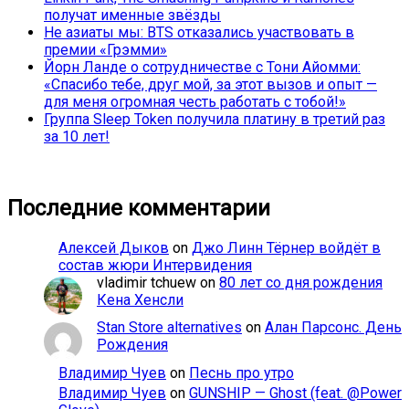
получат именные звёзды
Не азиаты мы: BTS отказались участвовать в
премии «Грэмми»
Йорн Ланде о сотрудничестве с Тони Айомми:
«Спасибо тебе, друг мой, за этот вызов и опыт —
для меня огромная честь работать с тобой!»
Группа Sleep Token получила платину в третий раз
за 10 лет!
Последние комментарии
Алексей Дыков
on
Джо Линн Тёрнер войдёт в
состав жюри Интервидения
vladimir tchuew
on
80 лет со дня рождения
Кена Хенсли
Stan Store alternatives
on
Алан Парсонс. День
Рождения
Владимир Чуев
on
Песнь про утро
Владимир Чуев
on
GUNSHIP — Ghost (feat. @Power