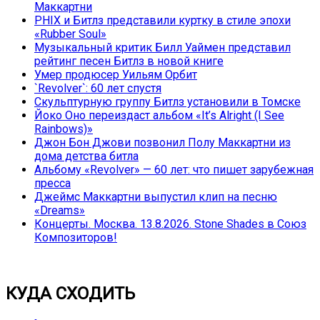
Маккартни
PHIX и Битлз представили куртку в стиле эпохи
«Rubber Soul»
Музыкальный критик Билл Уаймен представил
рейтинг песен Битлз в новой книге
Умер продюсер Уильям Орбит
`Revolver`: 60 лет спустя
Скульптурную группу Битлз установили в Томске
Йоко Оно переиздаст альбом «It’s Alright (I See
Rainbows)»
Джон Бон Джови позвонил Полу Маккартни из
дома детства битла
Альбому «Revolver» — 60 лет: что пишет зарубежная
пресса
Джеймс Маккартни выпустил клип на песню
«Dreams»
Концерты. Москва. 13.8.2026. Stone Shades в Союз
Композиторов!
КУДА СХОДИТЬ