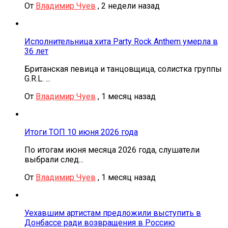
От
Владимир Чуев
,
2 недели назад
Исполнительница хита Party Rock Anthem умерла в
36 лет
Британская певица и танцовщица, солистка группы
G.R.L. ...
От
Владимир Чуев
,
1 месяц назад
Итоги ТОП 10 июня 2026 года
По итогам июня месяца 2026 года, слушатели
выбрали след...
От
Владимир Чуев
,
1 месяц назад
Уехавшим артистам предложили выступить в
Донбассе ради возвращения в Россию