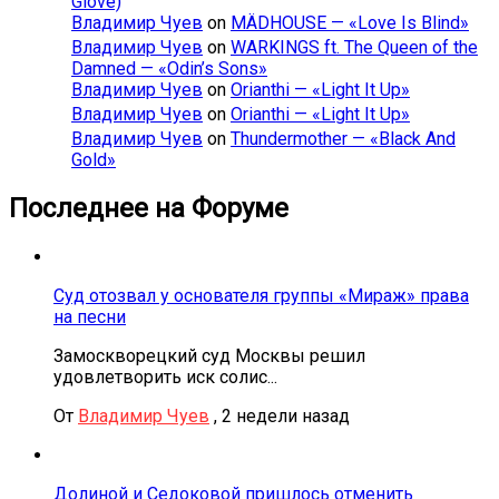
Glove)
Владимир Чуев
on
MÄDHOUSE — «Love Is Blind»
Владимир Чуев
on
WARKINGS ft. The Queen of the
Damned — «Odin’s Sons»
Владимир Чуев
on
Orianthi — «Light It Up»
Владимир Чуев
on
Orianthi — «Light It Up»
Владимир Чуев
on
Thundermother — «Black And
Gold»
Последнее на Форуме
Суд отозвал у основателя группы «Мираж» права
на песни
Замоскворецкий суд Москвы решил
удовлетворить иск солис...
От
Владимир Чуев
,
2 недели назад
Долиной и Седоковой пришлось отменить