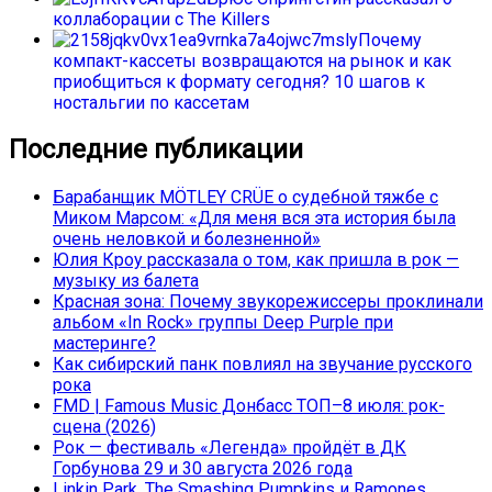
коллаборации с The Killers
Почему
компакт-кассеты возвращаются на рынок и как
приобщиться к формату сегодня? 10 шагов к
ностальгии по кассетам
Последние публикации
Барабанщик MÖTLEY CRÜE о судебной тяжбе с
Миком Марсом: «Для меня вся эта история была
очень неловкой и болезненной»
Юлия Кроу рассказала о том, как пришла в рок —
музыку из балета
Красная зона: Почему звукорежиссеры проклинали
альбом «In Rock» группы Deep Purple при
мастеринге?
Как сибирский панк повлиял на звучание русского
рока
FMD | Famous Music Донбасс ТОП–8 июля: рок-
сцена (2026)
Рок — фестиваль «Легенда» пройдёт в ДК
Горбунова 29 и 30 августа 2026 года
Linkin Park, The Smashing Pumpkins и Ramones