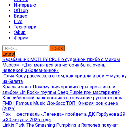
Интервью
OffTop
Видео
Live
Технопарк
Эфир
Форум
Найти:
Latest
Барабанщик MÖTLEY CRÜE о судебной тяжбе с Миком
Марсом: «Для меня вся эта история была очень
неловкой и болезненной»
Юлия Кроу рассказала о том, как пришла в рок — музыку
из балета
Красная зона: Почему звукорежиссеры проклинали
альбом «In Rock» группы Deep Purple при мастеринге?
Как сибирский панк повлиял на звучание русского рока
FMD | Famous Music Донбасс ТОП–8 июля: рок-сцена
(2026)
Рок — фестиваль «Легенда» пройдёт в ДК Горбунова 29
и 30 августа 2026 года
Linkin Park, The Smashing Pumpkins и Ramones получат