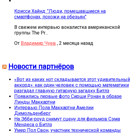
Крисси Хайнд: "Люди, помешавшиеся на
смартфонах, похожи на обезьян"
В свежем интервью вокалистка американской
группы The Pr...
От
Владимир Чуев
,
2 месяца назад
Новости партнёров
«Вот из каких нот складывается этот удивительный
аккорд»: как один человек с помощью математики
разгадал главную гитарную загадку Битлз
Появились первые фото Сирши Ронан в образе
Линды Маккартни
Интервью Пола Маккартни Амелии
Димольденберг
На Эбби-роуд снимут сцену для фильмов Сэма
Мендеса о Битлз
Умер Пол Свон, участник технической команды