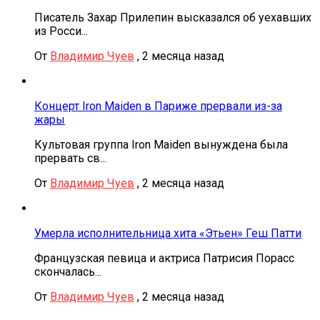
Писатель Захар Прилепин высказался об уехавших
из Росси...
От
Владимир Чуев
,
2 месяца назад
Концерт Iron Maiden в Париже прервали из-за
жары
Культовая группа Iron Maiden вынуждена была
прервать св...
От
Владимир Чуев
,
2 месяца назад
Умерла исполнительница хита «Этьен» Геш Патти
Французская певица и актриса Патрисия Порасс
скончалась...
От
Владимир Чуев
,
2 месяца назад