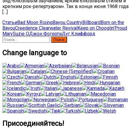
энд-блюзовым звучанием, ярким блюзовым стилем и
крепким рок-репертуаром». Так в конце июня 1968 года
[…]
Статьи
Bad Moon Rising
Bayou Country
Billboard
Born on the
Bayou
Creedence Clearwater Revival
Keep on Chooglin’
Proud
Mary
Suzie Q
Джон Фогерти
Дуг Клиффорд
Найти:
Change language to
Присоединяйтесь!