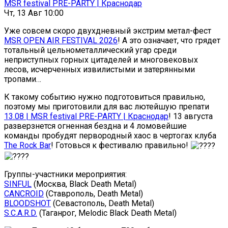
MSR festival PRE-PARTY | Краснодар
Чт, 13 Авг 10:00
Уже совсем скоро двухдневный экстрим метал-фест
MSR OPEN AIR FESTIVAL 2026
! А это означает, что грядет
тотальный цельнометаллический угар среди
неприступных горных цитаделей и многовековых
лесов, исчерченных извилистыми и затерянными
тропами…
К такому событию нужно подготовиться правильно,
поэтому мы приготовили для вас лютейшую препати
13.08 | MSR festival PRE-PARTY | Краснодар
! 13 августа
разверзнется огненная бездна и 4 ломовейшие
команды пробудят первородный хаос в чертогах клуба
The Rock Bar
! Готовься к фестивалю правильно!
Группы-участники мероприятия:
SINFUL
(Москва, Black Death Metal)
CANCROID
(Ставрополь, Death Metal)
BLOODSHOT
(Севастополь, Death Metal)
S.C.A.R.D.
(Таганрог, Melodic Black Death Metal)