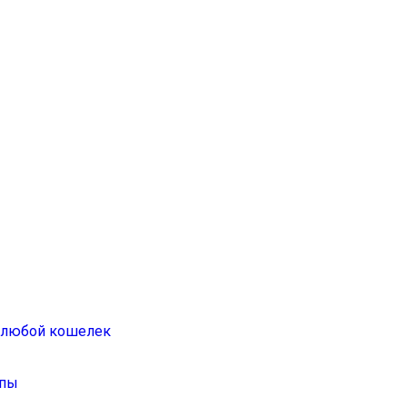
а любой кошелек
ппы