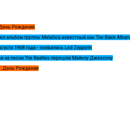
 День Рождения
ел альбом группы Metallica известный как The Black Album
августа 1968 года - появились Led Zeppelin
ва на песни The Beatles перешли Майклу Джексону
. День Рождения