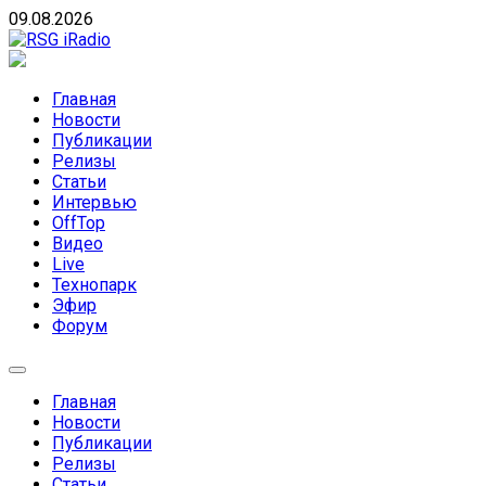
Skip
09.08.2026
to
content
RSG iRadio
RSG iRadio — Музыка различных музыкальных направлен
Главная
Новости
Публикации
Релизы
Статьи
Интервью
OffTop
Видео
Live
Технопарк
Эфир
Форум
Главная
Новости
Публикации
Релизы
Статьи