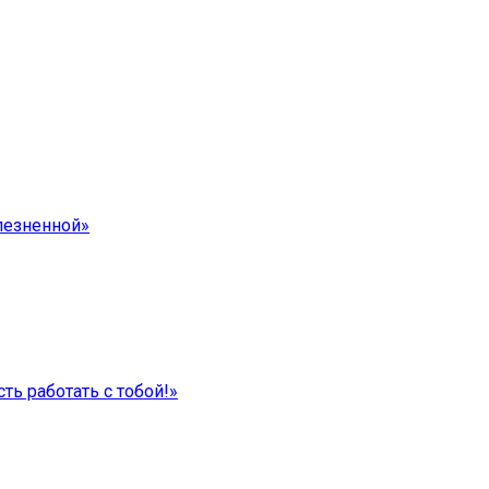
лезненной»
ть работать с тобой!»