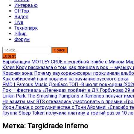
Интервью
OffTop
Видео
Live
Технопарк
Эфир
Форум
Найти:
Latest
Барабанщик MÖTLEY CRÜE о судебной тяжбе с Миком Марс
Юлия Кроу рассказала о том, как пришла в рок — музыку 
Красная зона: Почему звукорежиссеры проклинали альбом
Как сибирский панк повлиял на звучание русского рока
FMD | Famous Music Донбасс ТОП–8 июля: рок-сцена (202
Рок — фестиваль «Легенда» пройдёт в ДК Горбунова 29 и 
Linkin Park, The Smashing Pumpkins и Ramones получат и
Не азиаты мы: BTS отказались участвовать в премии «Гр
Йорн Ланде о сотрудничестве с Тони Айомми: «Спасибо теб
Группа Sleep Token получила платину в третий раз за 10 ле
Метка:
Targidrade Inferno