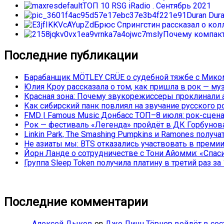
ТОП 10 RSG iRadio . Сентябрь 2021
Duran Dur
Брюс Спрингстин рассказал о колл
Почему компакт
Последние публикации
Барабанщик MÖTLEY CRÜE о судебной тяжбе с Миком
Юлия Кроу рассказала о том, как пришла в рок — му
Красная зона: Почему звукорежиссеры проклинали а
Как сибирский панк повлиял на звучание русского р
FMD | Famous Music Донбасс ТОП–8 июля: рок-сцена
Рок — фестиваль «Легенда» пройдёт в ДК Горбунова 
Linkin Park, The Smashing Pumpkins и Ramones полу
Не азиаты мы: BTS отказались участвовать в преми
Йорн Ланде о сотрудничестве с Тони Айомми: «Спасиб
Группа Sleep Token получила платину в третий раз за 
Последние комментарии
Алексей Дыков
on
Джо Линн Тёрнер войдёт в со