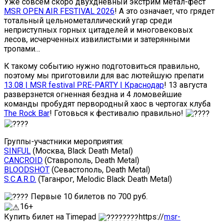
Уже совсем скоро двухдневный экстрим метал-фест
MSR OPEN AIR FESTIVAL 2026
! А это означает, что грядет
тотальный цельнометаллический угар среди
неприступных горных цитаделей и многовековых
лесов, исчерченных извилистыми и затерянными
тропами…
К такому событию нужно подготовиться правильно,
поэтому мы приготовили для вас лютейшую препати
13.08 | MSR festival PRE-PARTY | Краснодар
! 13 августа
разверзнется огненная бездна и 4 ломовейшие
команды пробудят первородный хаос в чертогах клуба
The Rock Bar
! Готовься к фестивалю правильно!
Группы-участники мероприятия:
SINFUL
(Москва, Black Death Metal)
CANCROID
(Ставрополь, Death Metal)
BLOODSHOT
(Севастополь, Death Metal)
S.C.A.R.D.
(Таганрог, Melodic Black Death Metal)
Первые 10 билетов по 700 руб.
16+
Купить билет на Timepad
https://
msr-