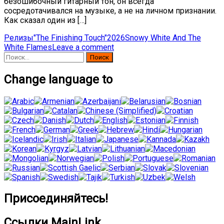
безошибочный гитарный тон, он всегда
сосредотачивался на музыке, а не на личном признании.
Как сказал один из […]
Релизы
"The Finishing Touch"
2026
Snowy White And The
White Flames
Leave a comment
Найти:
Change language to
Присоединяйтесь!
Ссылки MainLink