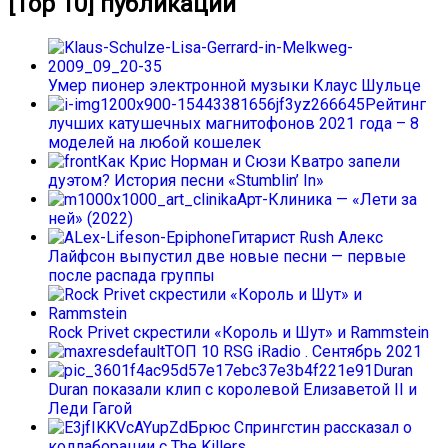
[Top 10] публикаций
Умер пионер электронной музыки Клаус Шульце
Рейтинг
лучших катушечных магнитофонов 2021 года – 8
моделей на любой кошелек
Как Крис Норман и Сюзи Кватро запели
дуэтом? История песни «Stumblin’ In»
Арт-Клиника — «Лети за
ней» (2022)
Гитарист Rush Алекс
Лайфсон выпустил две новые песни — первые
после распада группы
Rock Privet скрестили «Король и Шут» и Rammstein
ТОП 10 RSG iRadio . Сентябрь 2021
Duran
Duran показали клип с королевой Елизаветой II и
Леди Гагой
Брюс Спрингстин рассказал о
коллаборации с The Killers