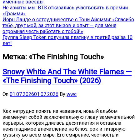
именные звёзды
Не азиаты мы: BTS отказались участвовать в премии
«Грэмми»
Йорн Ланде о сотрудничестве с Тони Айомми: «Спасибо
тебе, друг мой, за этот вызов и опыт — для меня
огромная честь работать с тобой!»
Группа Sleep Token получила платину в третий раз за 10
лет!
Метка:
«The Finishing Touch»
Snowy White And The White Flames —
«The Finishing Touch» (2026)
On
01.07.2026
01.07.2026
By
wwc
Как нетрудно понять из названия, новый альбом
знаменует собой заключительную главу замечательной
карьеры, которая длилась десятилетия и оставила
неизгладимое впечатление на блюз, рок и гитарную
музыку во всем мире. Его смирение, честность и