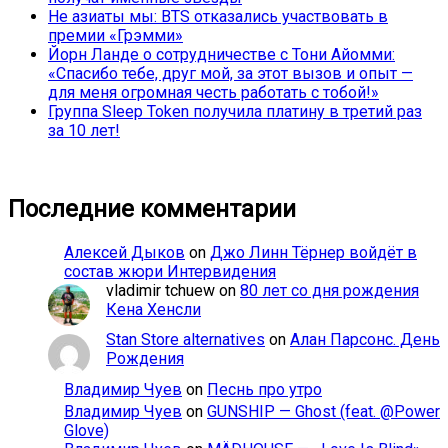
Не азиаты мы: BTS отказались участвовать в
премии «Грэмми»
Йорн Ланде о сотрудничестве с Тони Айомми:
«Спасибо тебе, друг мой, за этот вызов и опыт —
для меня огромная честь работать с тобой!»
Группа Sleep Token получила платину в третий раз
за 10 лет!
Последние комментарии
Алексей Дыков
on
Джо Линн Тёрнер войдёт в
состав жюри Интервидения
vladimir tchuew
on
80 лет со дня рождения
Кена Хенсли
Stan Store alternatives
on
Алан Парсонс. День
Рождения
Владимир Чуев
on
Песнь про утро
Владимир Чуев
on
GUNSHIP — Ghost (feat. @Power
Glove)