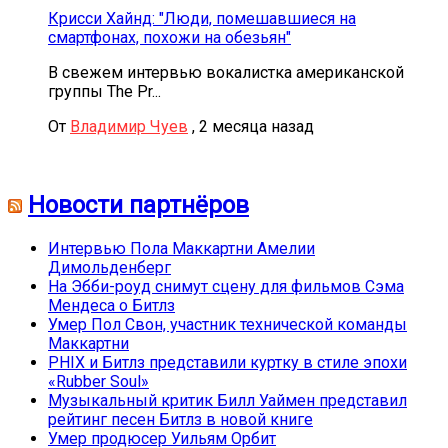
Крисси Хайнд: "Люди, помешавшиеся на
смартфонах, похожи на обезьян"
В свежем интервью вокалистка американской
группы The Pr...
От
Владимир Чуев
,
2 месяца назад
Новости партнёров
Интервью Пола Маккартни Амелии
Димольденберг
На Эбби-роуд снимут сцену для фильмов Сэма
Мендеса о Битлз
Умер Пол Свон, участник технической команды
Маккартни
PHIX и Битлз представили куртку в стиле эпохи
«Rubber Soul»
Музыкальный критик Билл Уаймен представил
рейтинг песен Битлз в новой книге
Умер продюсер Уильям Орбит