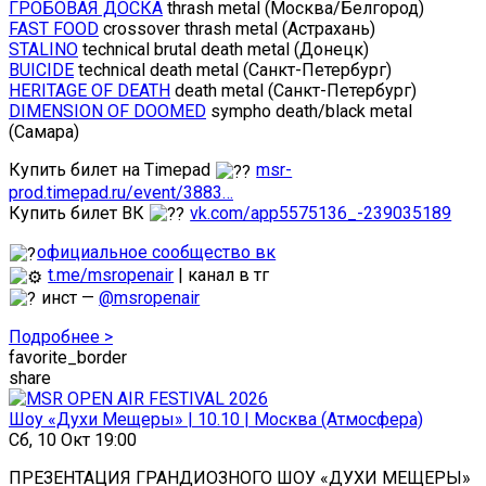
ГРОБОВАЯ ДОСКА
thrash metal (Москва/Белгород)
FAST FOOD
crossover thrash metal (Астрахань)
STALINO
technical brutal death metal (Донецк)
BUICIDE
technical death metal (Санкт-Петербург)
HERITAGE OF DEATH
death metal (Санкт-Петербург)
DIMENSION OF DOOMED
sympho death/black metal
(Самара)
Купить билет на Timepad
msr-
prod.timepad.ru/event/3883…
Купить билет ВК
vk.com/app5575136_-239035189
официальное сообщество вк
t.me/msropenair
| канал в тг
инст —
@msropenair
Подробнее >
favorite_border
share
Шоу «Духи Мещеры» | 10.10 | Москва (Атмосфера)
Сб, 10 Окт 19:00
ПРЕЗЕНТАЦИЯ ГРАНДИОЗНОГО ШОУ «ДУХИ МЕЩЕРЫ»