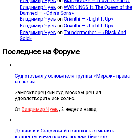
Владимир Чуев
on
MÄDHOUSE — «Love Is Blind»
Владимир Чуев
on
WARKINGS ft. The Queen of the
Damned — «Odin’s Sons»
Владимир Чуев
on
Orianthi — «Light It Up»
Владимир Чуев
on
Orianthi — «Light It Up»
Владимир Чуев
on
Thundermother — «Black And
Gold»
Последнее на Форуме
Суд отозвал у основателя группы «Мираж» права
на песни
Замоскворецкий суд Москвы решил
удовлетворить иск солис...
От
Владимир Чуев
,
2 недели назад
Долиной и Седоковой пришлось отменить
концерты из-за плохих продаж билетов