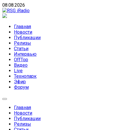
Skip
08.08.2026
to
content
RSG iRadio
RSG iRadio — Музыка различных музыкальных
направлений без возрастных ограничений
Главная
Новости
Публикации
Релизы
Статьи
Интервью
OffTop
Видео
Live
Технопарк
Эфир
Форум
Главная
Новости
Публикации
Релизы
Статьи