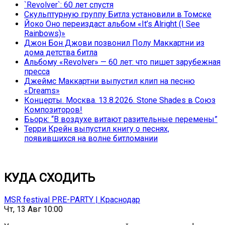
`Revolver`: 60 лет спустя
Скульптурную группу Битлз установили в Томске
Йоко Оно переиздаст альбом «It’s Alright (I See
Rainbows)»
Джон Бон Джови позвонил Полу Маккартни из
дома детства битла
Альбому «Revolver» — 60 лет: что пишет зарубежная
пресса
Джеймс Маккартни выпустил клип на песню
«Dreams»
Концерты. Москва. 13.8.2026. Stone Shades в Союз
Композиторов!
Бьорк: “В воздухе витают разительные перемены”
Терри Крейн выпустил книгу о песнях,
появившихся на волне битломании
КУДА СХОДИТЬ
MSR festival PRE-PARTY | Краснодар
Чт, 13 Авг 10:00