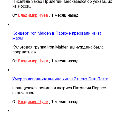
Писатель Захар Прилепин высказался об уехавших
из Росси...
От
Владимир Чуев
,
1 месяц назад
Концерт Iron Maiden в Париже прервали из-за
жары
Культовая группа Iron Maiden вынуждена была
прервать св...
От
Владимир Чуев
,
1 месяц назад
Умерла исполнительница хита «Этьен» Геш Патти
Французская певица и актриса Патрисия Порасс
скончалась...
От
Владимир Чуев
,
1 месяц назад