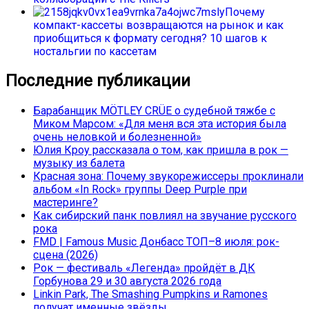
Почему
компакт-кассеты возвращаются на рынок и как
приобщиться к формату сегодня? 10 шагов к
ностальгии по кассетам
Последние публикации
Барабанщик MÖTLEY CRÜE о судебной тяжбе с
Миком Марсом: «Для меня вся эта история была
очень неловкой и болезненной»
Юлия Кроу рассказала о том, как пришла в рок —
музыку из балета
Красная зона: Почему звукорежиссеры проклинали
альбом «In Rock» группы Deep Purple при
мастеринге?
Как сибирский панк повлиял на звучание русского
рока
FMD | Famous Music Донбасс ТОП–8 июля: рок-
сцена (2026)
Рок — фестиваль «Легенда» пройдёт в ДК
Горбунова 29 и 30 августа 2026 года
Linkin Park, The Smashing Pumpkins и Ramones
получат именные звёзды