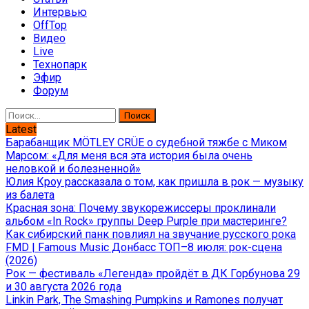
Интервью
OffTop
Видео
Live
Технопарк
Эфир
Форум
Найти:
Latest
Барабанщик MÖTLEY CRÜE о судебной тяжбе с Миком
Марсом: «Для меня вся эта история была очень
неловкой и болезненной»
Юлия Кроу рассказала о том, как пришла в рок — музыку
из балета
Красная зона: Почему звукорежиссеры проклинали
альбом «In Rock» группы Deep Purple при мастеринге?
Как сибирский панк повлиял на звучание русского рока
FMD | Famous Music Донбасс ТОП–8 июля: рок-сцена
(2026)
Рок — фестиваль «Легенда» пройдёт в ДК Горбунова 29
и 30 августа 2026 года
Linkin Park, The Smashing Pumpkins и Ramones получат