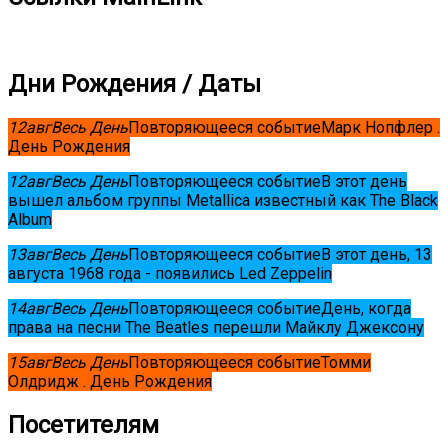
Дни Рождения / Даты
12
авг
Весь День
Повторяющееся событие
Марк Нопфлер .
День Рождения
12
авг
Весь День
Повторяющееся событие
В этот день
вышел альбом группы Metallica известный как The Black
Album
13
авг
Весь День
Повторяющееся событие
В этот день, 13
августа 1968 года - появились Led Zeppelin
14
авг
Весь День
Повторяющееся событие
День, когда
права на песни The Beatles перешли Майклу Джексону
15
авг
Весь День
Повторяющееся событие
Томми
Олдридж . День Рождения
Посетителям