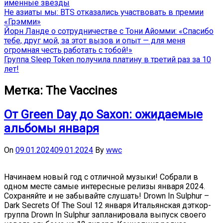
именные звёзды
Не азиаты мы: BTS отказались участвовать в премии
«Грэмми»
Йорн Ланде о сотрудничестве с Тони Айомми: «Спасибо
тебе, друг мой, за этот вызов и опыт — для меня
огромная честь работать с тобой!»
Группа Sleep Token получила платину в третий раз за 10
лет!
Метка:
The Vaccines
От Green Day до Saxon: ожидаемые
альбомы января
On
09.01.2024
09.01.2024
By
wwc
Начинаем новый год с отличной музыки! Собрали в
одном месте самые интересные релизы января 2024.
Сохраняйте и не забывайте слушать! Drown In Sulphur –
Dark Secrets Of The Soul 12 января Итальянская дэткор-
группа Drown In Sulphur запланировала выпуск своего