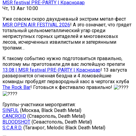
MSR festival PRE-PARTY | Краснодар
Чт, 13 Авг 10:00
Уже совсем скоро двухдневный экстрим метал-фест
MSR OPEN AIR FESTIVAL 2026
! А это означает, что грядет
тотальный цельнометаллический угар среди
неприступных горных цитаделей и многовековых
лесов, исчерченных извилистыми и затерянными
тропами…
К такому событию нужно подготовиться правильно,
поэтому мы приготовили для вас лютейшую препати
13.08 | MSR festival PRE-PARTY | Краснодар
! 13 августа
разверзнется огненная бездна и 4 ломовейшие
команды пробудят первородный хаос в чертогах клуба
The Rock Bar
! Готовься к фестивалю правильно!
Группы-участники мероприятия:
SINFUL
(Москва, Black Death Metal)
CANCROID
(Ставрополь, Death Metal)
BLOODSHOT
(Севастополь, Death Metal)
S.C.A.R.D.
(Таганрог, Melodic Black Death Metal)