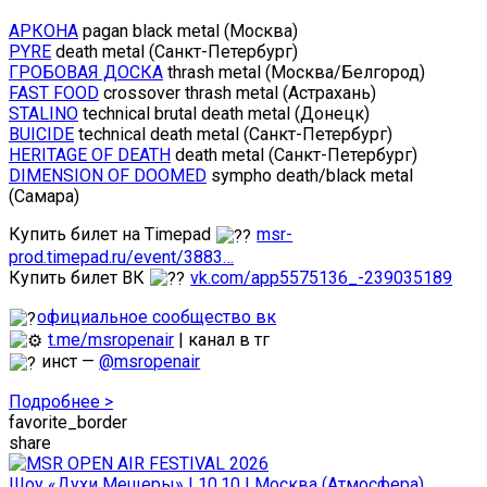
АРКОНА
pagan black metal (Москва)
PYRE
death metal (Санкт-Петербург)
ГРОБОВАЯ ДОСКА
thrash metal (Москва/Белгород)
FAST FOOD
crossover thrash metal (Астрахань)
STALINO
technical brutal death metal (Донецк)
BUICIDE
technical death metal (Санкт-Петербург)
HERITAGE OF DEATH
death metal (Санкт-Петербург)
DIMENSION OF DOOMED
sympho death/black metal
(Самара)
Купить билет на Timepad
msr-
prod.timepad.ru/event/3883…
Купить билет ВК
vk.com/app5575136_-239035189
официальное сообщество вк
t.me/msropenair
| канал в тг
инст —
@msropenair
Подробнее >
favorite_border
share
Шоу «Духи Мещеры» | 10.10 | Москва (Атмосфера)