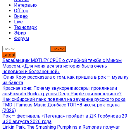
Интервью
OffTop
Видео
Live
Технопарк
Эфир
Форум
Найти:
Latest
Барабанщик MÖTLEY CRÜE о судебной тяжбе с Миком
Марсом: «Для меня вся эта история была очень
неловкой и болезненной»
Юлия Кроу рассказала о том, как пришла в рок — музыку
из балета
Красная зона: Почему звукорежиссеры проклинали
альбом «In Rock» группы Deep Purple при мастеринге?
Как сибирский панк повлиял на звучание русского рока
FMD | Famous Music Донбасс ТОП–8 июля: рок-сцена
(2026)
Рок — фестиваль «Легенда» пройдёт в ДК Горбунова 29
и 30 августа 2026 года
Linkin Park, The Smashing Pumpkins и Ramones получат