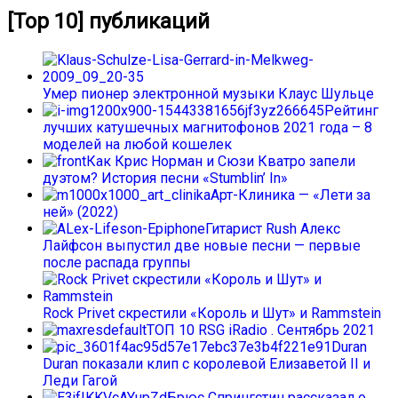
[Top 10] публикаций
Умер пионер электронной музыки Клаус Шульце
Рейтинг
лучших катушечных магнитофонов 2021 года – 8
моделей на любой кошелек
Как Крис Норман и Сюзи Кватро запели
дуэтом? История песни «Stumblin’ In»
Арт-Клиника — «Лети за
ней» (2022)
Гитарист Rush Алекс
Лайфсон выпустил две новые песни — первые
после распада группы
Rock Privet скрестили «Король и Шут» и Rammstein
ТОП 10 RSG iRadio . Сентябрь 2021
Duran
Duran показали клип с королевой Елизаветой II и
Леди Гагой
Брюс Спрингстин рассказал о