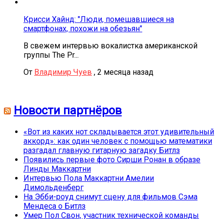
Крисси Хайнд: "Люди, помешавшиеся на
смартфонах, похожи на обезьян"
В свежем интервью вокалистка американской
группы The Pr...
От
Владимир Чуев
,
2 месяца назад
Новости партнёров
«Вот из каких нот складывается этот удивительный
аккорд»: как один человек с помощью математики
разгадал главную гитарную загадку Битлз
Появились первые фото Сирши Ронан в образе
Линды Маккартни
Интервью Пола Маккартни Амелии
Димольденберг
На Эбби-роуд снимут сцену для фильмов Сэма
Мендеса о Битлз
Умер Пол Свон, участник технической команды