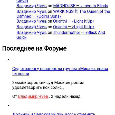
Glove)
Владимир Чуев
on
MÄDHOUSE — «Love Is Blind»
Владимир Чуев
on
WARKINGS ft. The Queen of the
Damned — «Odin’s Sons»
Владимир Чуев
on
Orianthi — «Light It Up»
Владимир Чуев
on
Orianthi — «Light It Up»
Владимир Чуев
on
Thundermother — «Black And
Gold»
Последнее на Форуме
Суд отозвал у основателя группы «Мираж» права
на песни
Замоскворецкий суд Москвы решил
удовлетворить иск солис...
От
Владимир Чуев
,
2 недели назад
Долиной и Седоковой пришлось отменить