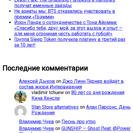
получат именные звёзды
Не азиаты мы: BTS отказались участвовать в
премии «Грэмми»
Йорн Ланде о сотрудничестве с Тони Айомми:
«Спасибо тебе, друг мой, за этот вызов и опыт —
для меня огромная честь работать с тобой!»
Группа Sleep Token получила платину в третий раз
за 10 лет!
Последние комментарии
Алексей Дыков
on
Джо Линн Тёрнер войдёт в
состав жюри Интервидения
vladimir tchuew
on
80 лет со дня рождения
Кена Хенсли
Stan Store alternatives
on
Алан Парсонс. День
Рождения
Владимир Чуев
on
Песнь про утро
Владимир Чуев
on
GUNSHIP — Ghost (feat. @Power