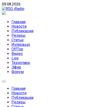
Skip
09.08.2026
to
content
RSG iRadio
RSG iRadio — Музыка различных музыкальных
направлений без возрастных ограничений
Главная
Новости
Публикации
Релизы
Статьи
Интервью
OffTop
Видео
Live
Технопарк
Эфир
Форум
Главная
Новости
Публикации
Релизы
Статьи