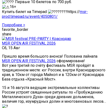
Первые 10 билетов по 700 руб.
16+
Купить билет на Timepad
https://
msr-
prod.timepad.ru/event/4050801/
Подробнее >
favorite_border
share
MSR OPEN AIR FESTIVAL 2026
Сб, 15 Авг
Пришло время большого анонса! Половина лайнапа
MSR OPEN AIR FESTIVAL 2026
сформирована!
Вот уже третий по счёту фестиваль MSR пройдёт в
традиционном месте: юг России, внутри Краснодарского
края, в 10км от города Майкоп и в 120км от Краснодара.
База отдыха «Красный Мост».
15 и 16 августа ведущие экстремальные коллективы
России устроят священные ритуалы по «Пробуждению
Металлического Духа» среди древних дольменов,
величия гор, изумрудных долин и многовековых лесов…