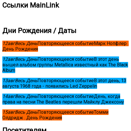
Ссылки MainLink
Дни Рождения / Даты
12
авг
Весь День
Повторяющееся событие
Марк Нопфлер .
День Рождения
12
авг
Весь День
Повторяющееся событие
В этот день
вышел альбом группы Metallica известный как The Black
Album
13
авг
Весь День
Повторяющееся событие
В этот день, 13
августа 1968 года - появились Led Zeppelin
14
авг
Весь День
Повторяющееся событие
День, когда
права на песни The Beatles перешли Майклу Джексону
15
авг
Весь День
Повторяющееся событие
Томми
Олдридж . День Рождения
Посетителям