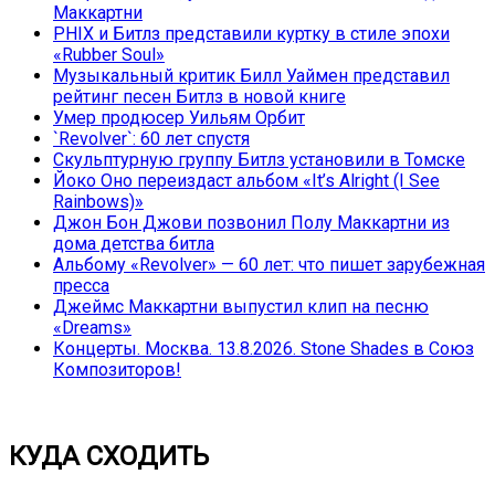
Маккартни
PHIX и Битлз представили куртку в стиле эпохи
«Rubber Soul»
Музыкальный критик Билл Уаймен представил
рейтинг песен Битлз в новой книге
Умер продюсер Уильям Орбит
`Revolver`: 60 лет спустя
Скульптурную группу Битлз установили в Томске
Йоко Оно переиздаст альбом «It’s Alright (I See
Rainbows)»
Джон Бон Джови позвонил Полу Маккартни из
дома детства битла
Альбому «Revolver» — 60 лет: что пишет зарубежная
пресса
Джеймс Маккартни выпустил клип на песню
«Dreams»
Концерты. Москва. 13.8.2026. Stone Shades в Союз
Композиторов!
КУДА СХОДИТЬ