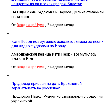
концерты из-за плохих продаж билетов
Певицы Анна Седокова и Лариса Долина отменили
свои запл...
От
Владимир Чуев
,
2 недели назад
Кэти Перри возмутилась использованием ее песни
для видео с ударами по Ирану
Американская певица Кэти Перри возмутилась
тем, что Бел...
От
Владимир Чуев
,
2 недели назад
Продюсер призвал не дать Брежневой
зарабатывать на россиянах
Продюсер Павел Рудченко высказался о решении
украинской...