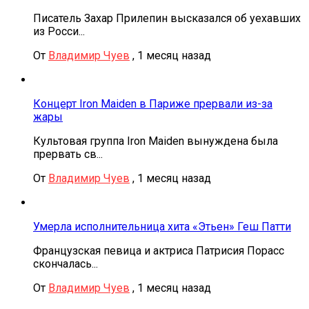
Писатель Захар Прилепин высказался об уехавших
из Росси...
От
Владимир Чуев
,
1 месяц назад
Концерт Iron Maiden в Париже прервали из-за
жары
Культовая группа Iron Maiden вынуждена была
прервать св...
От
Владимир Чуев
,
1 месяц назад
Умерла исполнительница хита «Этьен» Геш Патти
Французская певица и актриса Патрисия Порасс
скончалась...
От
Владимир Чуев
,
1 месяц назад