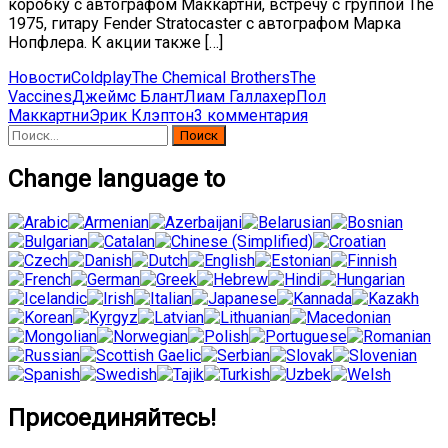
коробку с автографом Маккартни, встречу с группой The
1975, гитару Fender Stratocaster с автографом Марка
Нопфлера. К акции также […]
Новости
Coldplay
The Chemical Brothers
The
Vaccines
Джеймс Блант
Лиам Галлахер
Пол
Маккартни
Эрик Клэптон
3 комментария
Найти:
Change language to
Присоединяйтесь!