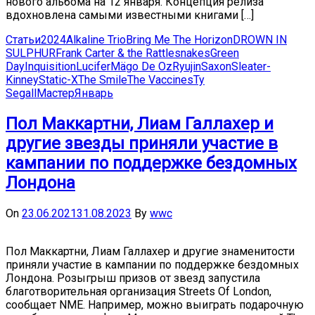
нового альбома на 12 января. Концепция релиза
вдохновлена самыми известными книгами […]
Статьи
2024
Alkaline Trio
Bring Me The Horizon
DROWN IN
SULPHUR
Frank Carter & the Rattlesnakes
Green
Day
Inquisition
Lucifer
Mägo De Oz
Ryujin
Saxon
Sleater-
Kinney
Static-X
The Smile
The Vaccines
Ty
Segall
Мастер
Январь
Пол Маккартни, Лиам Галлахер и
другие звезды приняли участие в
кампании по поддержке бездомных
Лондона
On
23.06.2021
31.08.2023
By
wwc
Пол Маккартни, Лиам Галлахер и другие знаменитости
приняли участие в кампании по поддержке бездомных
Лондона. Розыгрыш призов от звезд запустила
благотворительная организация Streets Of London,
сообщает NME. Например, можно выиграть подарочную