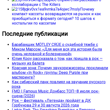
коллаборации с The Killers
Почему
компакт-кассеты возвращаются на рынок и как
приобщиться к формату сегодня? 10 шагов к
ностальгии по кассетам
Последние публикации
Барабанщик MÖTLEY CRÜE о судебной тяжбе с
Миком Марсом: «Для меня вся эта история была
очень неловкой и болезненной»
Юлия Кроу рассказала о том, как пришла в рок —
музыку из балета
Красная зона: Почему звукорежиссеры проклинали
альбом «In Rock» группы Deep Purple при
мастеринге?
Как сибирский панк повлиял на звучание русского
рока
FMD | Famous Music Донбасс ТОП–8 июля: рок-
сцена (2026)
Рок — фестиваль «Легенда» пройдёт в ДК
Горбунова 29 и 30 августа 2026 года
Linkin Park, The Smashing Pumpkins и Ramones