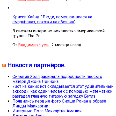
Крисси Хайнд: "Люди, помешавшиеся на
смартфонах, похожи на обезьян"
В свежем интервью вокалистка американской
группы The Pr...
От
Владимир Чуев
,
2 месяца назад
Новости партнёров
Сильвия Холл раскрыла подробности пьесы о
матери Джона Леннона
«Вот из каких нот складывается этот удивительный
аккорд»: как один человек с помощью математики
разгадал главную гитарную загадку Битлз
Появились первые фото Сирши Ронан в образе
Линды Маккартни
Интервью Пола Маккартни Амелии
Димольденберг