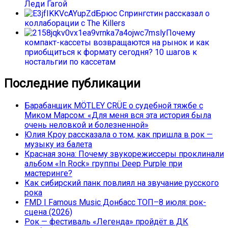
Леди Гагой
Брюс Спрингстин рассказал о
коллаборации с The Killers
Почему
компакт-кассеты возвращаются на рынок и как
приобщиться к формату сегодня? 10 шагов к
ностальгии по кассетам
Последние публикации
Барабанщик MÖTLEY CRÜE о судебной тяжбе с
Миком Марсом: «Для меня вся эта история была
очень неловкой и болезненной»
Юлия Кроу рассказала о том, как пришла в рок —
музыку из балета
Красная зона: Почему звукорежиссеры проклинали
альбом «In Rock» группы Deep Purple при
мастеринге?
Как сибирский панк повлиял на звучание русского
рока
FMD | Famous Music Донбасс ТОП–8 июля: рок-
сцена (2026)
Рок — фестиваль «Легенда» пройдёт в ДК