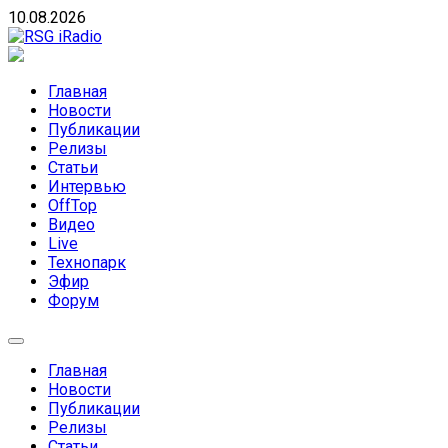
Skip
10.08.2026
to
content
RSG iRadio
RSG iRadio — Музыка различных музыкальных
направлений без возрастных ограничений
Главная
Новости
Публикации
Релизы
Статьи
Интервью
OffTop
Видео
Live
Технопарк
Эфир
Форум
Главная
Новости
Публикации
Релизы
Статьи