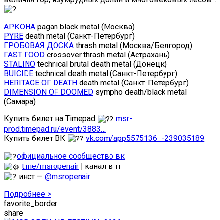
АРКОНА
pagan black metal (Москва)
PYRE
death metal (Санкт-Петербург)
ГРОБОВАЯ ДОСКА
thrash metal (Москва/Белгород)
FAST FOOD
crossover thrash metal (Астрахань)
STALINO
technical brutal death metal (Донецк)
BUICIDE
technical death metal (Санкт-Петербург)
HERITAGE OF DEATH
death metal (Санкт-Петербург)
DIMENSION OF DOOMED
sympho death/black metal
(Самара)
Купить билет на Timepad
msr-
prod.timepad.ru/event/3883…
Купить билет ВК
vk.com/app5575136_-239035189
официальное сообщество вк
t.me/msropenair
| канал в тг
инст —
@msropenair
Подробнее >
favorite_border
share