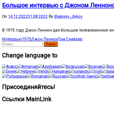
Большое интервью с Джоном Ленноно
On
14.12.2022
31.08.2023
By
@alexey_dykov
В 1975 году Джон Леннон дал большое телевизионное инт
Интервью
1975
Джон Леннон
Том Снайдер
Найти:
Change language to
Присоединяйтесь!
Ссылки MainLink