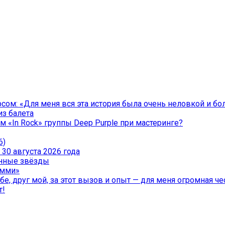
ом: «Для меня вся эта история была очень неловкой и бо
из балета
 «In Rock» группы Deep Purple при мастеринге?
6)
30 августа 2026 года
менные звёзды
эмми»
е, друг мой, за этот вызов и опыт — для меня огромная чес
т!