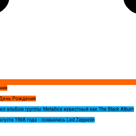
ния
 День Рождения
ел альбом группы Metallica известный как The Black Album
августа 1968 года - появились Led Zeppelin