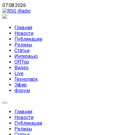
Skip
07.08.2026
to
content
RSG iRadio
RSG iRadio — Музыка различных музыкальных направлен
Главная
Новости
Публикации
Релизы
Статьи
Интервью
OffTop
Видео
Live
Технопарк
Эфир
Форум
Главная
Новости
Публикации
Релизы
Статьи