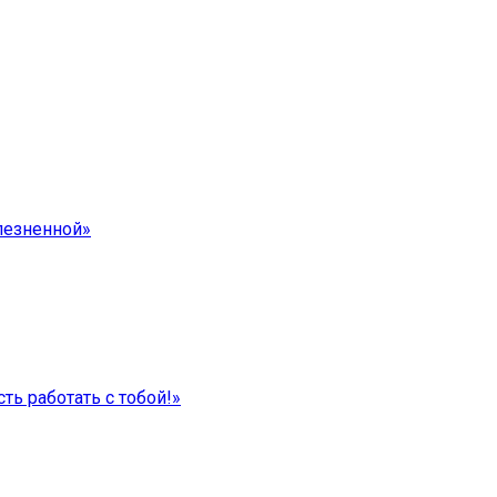
лезненной»
ть работать с тобой!»