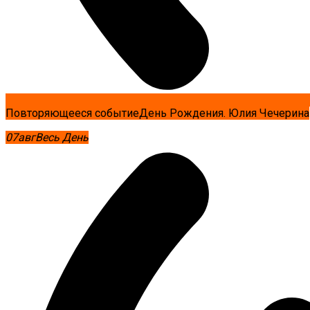
Повторяющееся событие
День Рождения. Юлия Чечерина
07
авг
Весь День