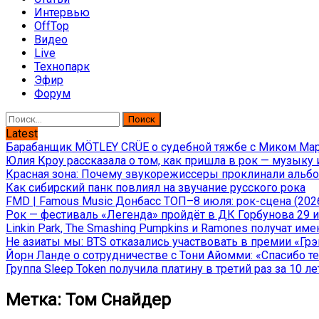
Интервью
OffTop
Видео
Live
Технопарк
Эфир
Форум
Найти:
Latest
Барабанщик MÖTLEY CRÜE о судебной тяжбе с Миком Марс
Юлия Кроу рассказала о том, как пришла в рок — музыку 
Красная зона: Почему звукорежиссеры проклинали альбом
Как сибирский панк повлиял на звучание русского рока
FMD | Famous Music Донбасс ТОП–8 июля: рок-сцена (202
Рок — фестиваль «Легенда» пройдёт в ДК Горбунова 29 и 
Linkin Park, The Smashing Pumpkins и Ramones получат и
Не азиаты мы: BTS отказались участвовать в премии «Гр
Йорн Ланде о сотрудничестве с Тони Айомми: «Спасибо теб
Группа Sleep Token получила платину в третий раз за 10 ле
Метка:
Том Снайдер