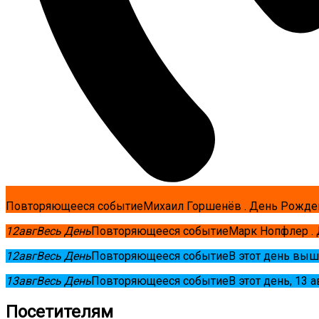
Повторяющееся событие
Михаил Горшенёв . День Рожде
12
авг
Весь День
Повторяющееся событие
Марк Нопфлер .
12
авг
Весь День
Повторяющееся событие
В этот день выш
13
авг
Весь День
Повторяющееся событие
В этот день, 13 
Посетителям