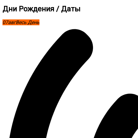
Дни Рождения / Даты
07
авг
Весь День