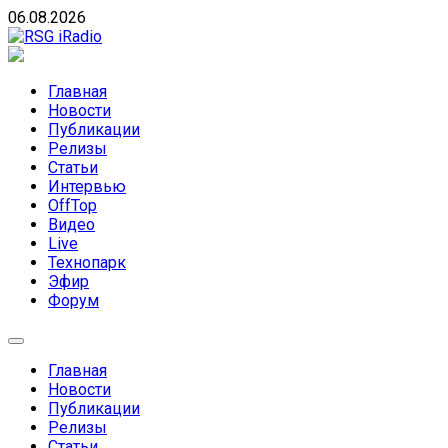
Skip
06.08.2026
to
content
RSG iRadio
RSG iRadio — Музыка различных музыкальных
направлений без возрастных ограничений
Главная
Новости
Публикации
Релизы
Статьи
Интервью
OffTop
Видео
Live
Технопарк
Эфир
Форум
Главная
Новости
Публикации
Релизы
Статьи