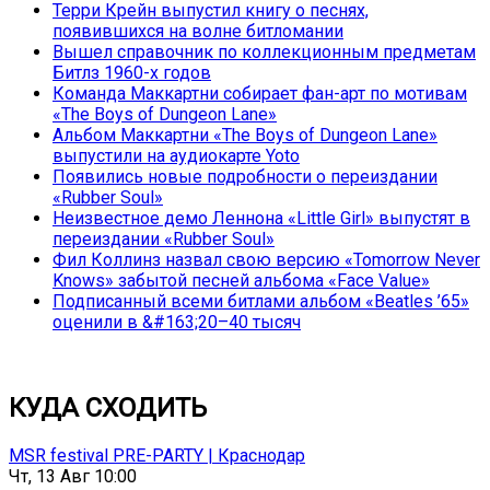
Терри Крейн выпустил книгу о песнях,
появившихся на волне битломании
Вышел справочник по коллекционным предметам
Битлз 1960-х годов
Команда Маккартни собирает фан-арт по мотивам
«The Boys of Dungeon Lane»
Альбом Маккартни «The Boys of Dungeon Lane»
выпустили на аудиокарте Yoto
Появились новые подробности о переиздании
«Rubber Soul»
Неизвестное демо Леннона «Little Girl» выпустят в
переиздании «Rubber Soul»
Фил Коллинз назвал свою версию «Tomorrow Never
Knows» забытой песней альбома «Face Value»
Подписанный всеми битлами альбом «Beatles ’65»
оценили в &#163;20–40 тысяч
КУДА СХОДИТЬ
MSR festival PRE-PARTY | Краснодар
Чт, 13 Авг 10:00