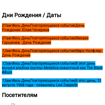
Дни Рождения / Даты
07
авг
Весь День
Повторяющееся событие
День
Рождения. Юлия Чечерина
07
авг
Весь День
Повторяющееся событие
Михаил
Горшенёв . День Рождения
12
авг
Весь День
Повторяющееся событие
Марк Нопфлер .
День Рождения
12
авг
Весь День
Повторяющееся событие
В этот день
вышел альбом группы Metallica известный как The Black
Album
13
авг
Весь День
Повторяющееся событие
В этот день, 13
августа 1968 года - появились Led Zeppelin
Посетителям