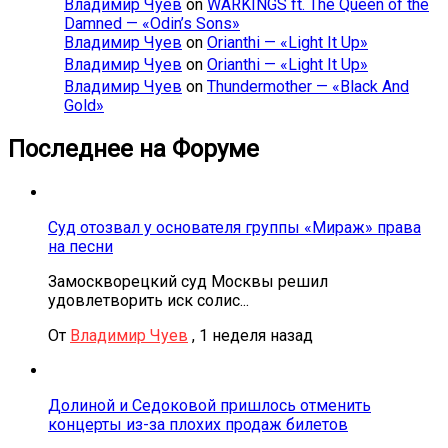
Владимир Чуев
on
WARKINGS ft. The Queen of the
Damned — «Odin’s Sons»
Владимир Чуев
on
Orianthi — «Light It Up»
Владимир Чуев
on
Orianthi — «Light It Up»
Владимир Чуев
on
Thundermother — «Black And
Gold»
Последнее на Форуме
Суд отозвал у основателя группы «Мираж» права
на песни
Замоскворецкий суд Москвы решил
удовлетворить иск солис...
От
Владимир Чуев
,
1 неделя назад
Долиной и Седоковой пришлось отменить
концерты из-за плохих продаж билетов