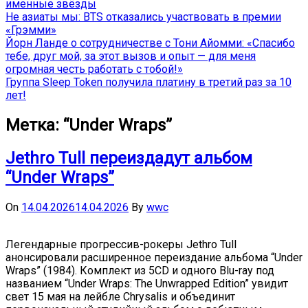
именные звёзды
Не азиаты мы: BTS отказались участвовать в премии
«Грэмми»
Йорн Ланде о сотрудничестве с Тони Айомми: «Спасибо
тебе, друг мой, за этот вызов и опыт — для меня
огромная честь работать с тобой!»
Группа Sleep Token получила платину в третий раз за 10
лет!
Метка:
“Under Wraps”
Jethro Tull переиздадут альбом
“Under Wraps”
On
14.04.2026
14.04.2026
By
wwc
Легендарные прогрессив-рокеры Jethro Tull
анонсировали расширенное переиздание альбома “Under
Wraps” (1984). Комплект из 5CD и одного Blu-ray под
названием “Under Wraps: The Unwrapped Edition” увидит
свет 15 мая на лейбле Chrysalis и объединит