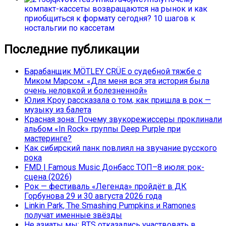
компакт-кассеты возвращаются на рынок и как
приобщиться к формату сегодня? 10 шагов к
ностальгии по кассетам
Последние публикации
Барабанщик MÖTLEY CRÜE о судебной тяжбе с
Миком Марсом: «Для меня вся эта история была
очень неловкой и болезненной»
Юлия Кроу рассказала о том, как пришла в рок —
музыку из балета
Красная зона: Почему звукорежиссеры проклинали
альбом «In Rock» группы Deep Purple при
мастеринге?
Как сибирский панк повлиял на звучание русского
рока
FMD | Famous Music Донбасс ТОП–8 июля: рок-
сцена (2026)
Рок — фестиваль «Легенда» пройдёт в ДК
Горбунова 29 и 30 августа 2026 года
Linkin Park, The Smashing Pumpkins и Ramones
получат именные звёзды
Не азиаты мы: BTS отказались участвовать в