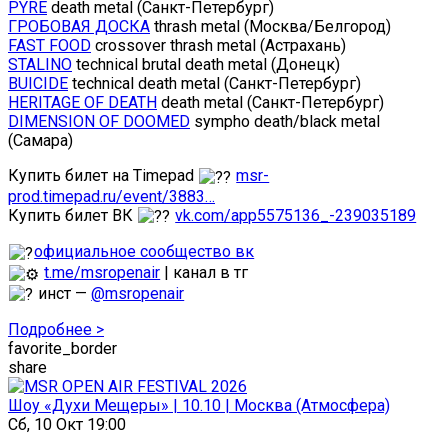
PYRE
death metal (Санкт-Петербург)
ГРОБОВАЯ ДОСКА
thrash metal (Москва/Белгород)
FAST FOOD
crossover thrash metal (Астрахань)
STALINO
technical brutal death metal (Донецк)
BUICIDE
technical death metal (Санкт-Петербург)
HERITAGE OF DEATH
death metal (Санкт-Петербург)
DIMENSION OF DOOMED
sympho death/black metal
(Самара)
Купить билет на Timepad
msr-
prod.timepad.ru/event/3883…
Купить билет ВК
vk.com/app5575136_-239035189
официальное сообщество вк
t.me/msropenair
| канал в тг
инст —
@msropenair
Подробнее >
favorite_border
share
Шоу «Духи Мещеры» | 10.10 | Москва (Атмосфера)
Сб, 10 Окт 19:00