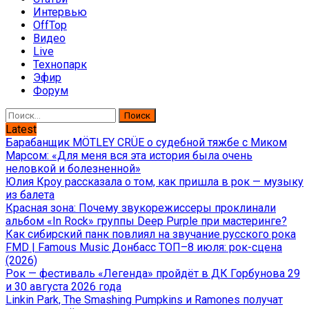
Интервью
OffTop
Видео
Live
Технопарк
Эфир
Форум
Найти:
Latest
Барабанщик MÖTLEY CRÜE о судебной тяжбе с Миком
Марсом: «Для меня вся эта история была очень
неловкой и болезненной»
Юлия Кроу рассказала о том, как пришла в рок — музыку
из балета
Красная зона: Почему звукорежиссеры проклинали
альбом «In Rock» группы Deep Purple при мастеринге?
Как сибирский панк повлиял на звучание русского рока
FMD | Famous Music Донбасс ТОП–8 июля: рок-сцена
(2026)
Рок — фестиваль «Легенда» пройдёт в ДК Горбунова 29
и 30 августа 2026 года
Linkin Park, The Smashing Pumpkins и Ramones получат