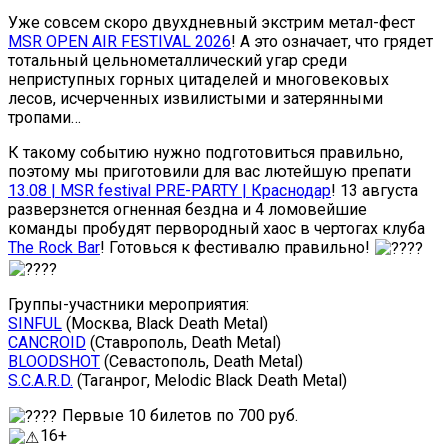
Уже совсем скоро двухдневный экстрим метал-фест
MSR OPEN AIR FESTIVAL 2026
! А это означает, что грядет
тотальный цельнометаллический угар среди
неприступных горных цитаделей и многовековых
лесов, исчерченных извилистыми и затерянными
тропами…
К такому событию нужно подготовиться правильно,
поэтому мы приготовили для вас лютейшую препати
13.08 | MSR festival PRE-PARTY | Краснодар
! 13 августа
разверзнется огненная бездна и 4 ломовейшие
команды пробудят первородный хаос в чертогах клуба
The Rock Bar
! Готовься к фестивалю правильно!
Группы-участники мероприятия:
SINFUL
(Москва, Black Death Metal)
CANCROID
(Ставрополь, Death Metal)
BLOODSHOT
(Севастополь, Death Metal)
S.C.A.R.D.
(Таганрог, Melodic Black Death Metal)
Первые 10 билетов по 700 руб.
16+