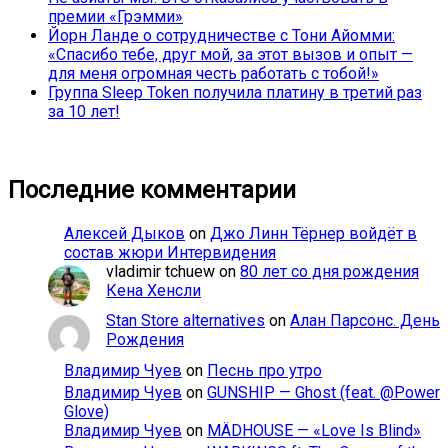
премии «Грэмми»
Йорн Ланде о сотрудничестве с Тони Айомми:
«Спасибо тебе, друг мой, за этот вызов и опыт —
для меня огромная честь работать с тобой!»
Группа Sleep Token получила платину в третий раз
за 10 лет!
Последние комментарии
Алексей Дыков
on
Джо Линн Тёрнер войдёт в
состав жюри Интервидения
vladimir tchuew
on
80 лет со дня рождения
Кена Хенсли
Stan Store alternatives
on
Алан Парсонс. День
Рождения
Владимир Чуев
on
Песнь про утро
Владимир Чуев
on
GUNSHIP — Ghost (feat. @Power
Glove)
Владимир Чуев
on
MÄDHOUSE — «Love Is Blind»