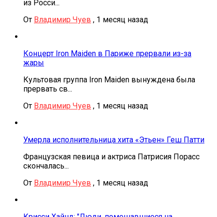
из Росси...
От
Владимир Чуев
,
1 месяц назад
Концерт Iron Maiden в Париже прервали из-за
жары
Культовая группа Iron Maiden вынуждена была
прервать св...
От
Владимир Чуев
,
1 месяц назад
Умерла исполнительница хита «Этьен» Геш Патти
Французская певица и актриса Патрисия Порасс
скончалась...
От
Владимир Чуев
,
1 месяц назад
Крисси Хайнд: "Люди, помешавшиеся на