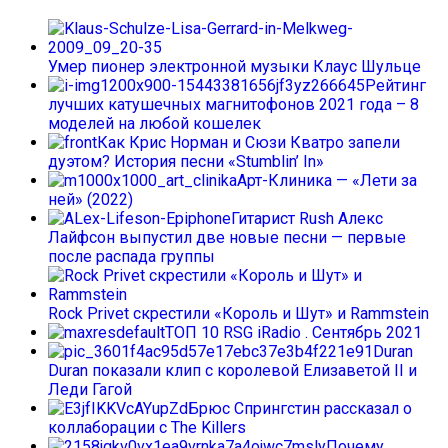
Умер пионер электронной музыки Клаус Шульце
Рейтинг
лучших катушечных магнитофонов 2021 года – 8
моделей на любой кошелек
Как Крис Норман и Сюзи Кватро запели
дуэтом? История песни «Stumblin’ In»
Арт-Клиника — «Лети за
ней» (2022)
Гитарист Rush Алекс
Лайфсон выпустил две новые песни — первые
после распада группы
Rock Privet скрестили «Король и Шут» и Rammstein
ТОП 10 RSG iRadio . Сентябрь 2021
Duran
Duran показали клип с королевой Елизаветой II и
Леди Гагой
Брюс Спрингстин рассказал о
коллаборации с The Killers
Почему