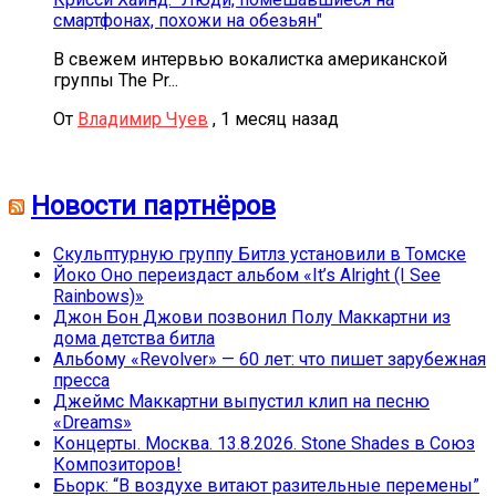
смартфонах, похожи на обезьян"
В свежем интервью вокалистка американской
группы The Pr...
От
Владимир Чуев
,
1 месяц назад
Новости партнёров
Скульптурную группу Битлз установили в Томске
Йоко Оно переиздаст альбом «It’s Alright (I See
Rainbows)»
Джон Бон Джови позвонил Полу Маккартни из
дома детства битла
Альбому «Revolver» — 60 лет: что пишет зарубежная
пресса
Джеймс Маккартни выпустил клип на песню
«Dreams»
Концерты. Москва. 13.8.2026. Stone Shades в Союз
Композиторов!
Бьорк: “В воздухе витают разительные перемены”