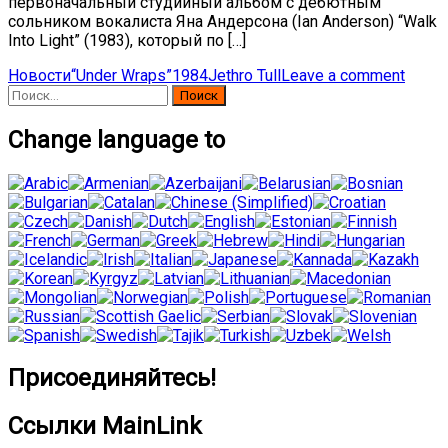
первоначальный студийный альбом с дебютным
сольником вокалиста Яна Андерсона (Ian Anderson) “Walk
Into Light” (1983), который по […]
Новости
“Under Wraps”
1984
Jethro Tull
Leave a comment
Найти:
Change language to
Присоединяйтесь!
Ссылки MainLink