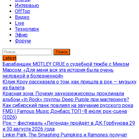
Интервью
OffTop
Видео
Live
Технопарк
Эфир
Форум
Найти:
Latest
Барабанщик MÖTLEY CRÜE о судебной тяжбе с Миком
Марсом: «Для меня вся эта история была очень
неловкой и болезненной»
Юлия Кроу рассказала о том, как пришла в рок — музыку
из балета
Красная зона: Почему звукорежиссеры проклинали
альбом «In Rock» группы Deep Purple при мастеринге?
Как сибирский панк повлиял на звучание русского рока
FMD | Famous Music Донбасс ТОП–8 июля: рок-сцена
(2026)
Рок — фестиваль «Легенда» пройдёт в ДК Горбунова 29
и 30 августа 2026 года
Linkin Park, The Smashing Pumpkins и Ramones получат