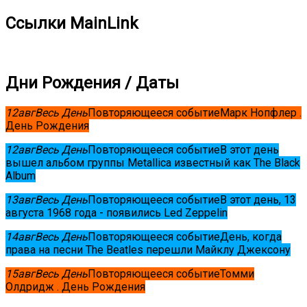
Ссылки MainLink
Дни Рождения / Даты
12
авг
Весь День
Повторяющееся событие
Марк Нопфлер .
День Рождения
12
авг
Весь День
Повторяющееся событие
В этот день
вышел альбом группы Metallica известный как The Black
Album
13
авг
Весь День
Повторяющееся событие
В этот день, 13
августа 1968 года - появились Led Zeppelin
14
авг
Весь День
Повторяющееся событие
День, когда
права на песни The Beatles перешли Майклу Джексону
15
авг
Весь День
Повторяющееся событие
Томми
Олдридж . День Рождения