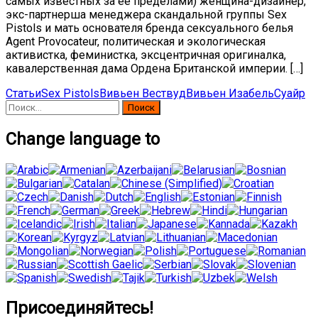
самых известных за ее пределами) женщина-дизайнер,
экс-партнерша менеджера скандальной группы Sex
Pistols и мать основателя бренда сексуального белья
Agent Provocateur, политическая и экологическая
активистка, феминистка, эксцентричная оригиналка,
кавалерственная дама Ордена Британской империи. […]
Статьи
Sex Pistols
Вивьен Вествуд
Вивьен Изабель
Суайр
Найти:
Change language to
Присоединяйтесь!