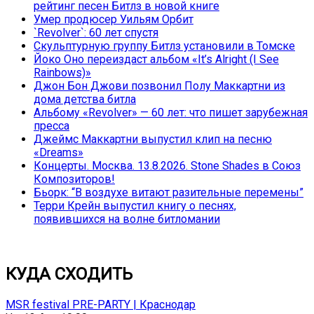
рейтинг песен Битлз в новой книге
Умер продюсер Уильям Орбит
`Revolver`: 60 лет спустя
Скульптурную группу Битлз установили в Томске
Йоко Оно переиздаст альбом «It’s Alright (I See
Rainbows)»
Джон Бон Джови позвонил Полу Маккартни из
дома детства битла
Альбому «Revolver» — 60 лет: что пишет зарубежная
пресса
Джеймс Маккартни выпустил клип на песню
«Dreams»
Концерты. Москва. 13.8.2026. Stone Shades в Союз
Композиторов!
Бьорк: “В воздухе витают разительные перемены”
Терри Крейн выпустил книгу о песнях,
появившихся на волне битломании
КУДА СХОДИТЬ
MSR festival PRE-PARTY | Краснодар