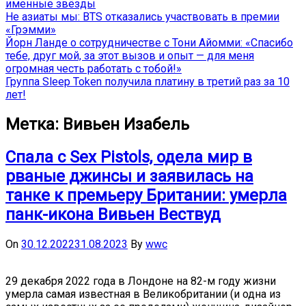
именные звёзды
Не азиаты мы: BTS отказались участвовать в премии
«Грэмми»
Йорн Ланде о сотрудничестве с Тони Айомми: «Спасибо
тебе, друг мой, за этот вызов и опыт — для меня
огромная честь работать с тобой!»
Группа Sleep Token получила платину в третий раз за 10
лет!
Метка:
Вивьен Изабель
Спала с Sex Pistols, одела мир в
рваные джинсы и заявилась на
танке к премьеру Британии: умерла
панк-икона Вивьен Вествуд
On
30.12.2022
31.08.2023
By
wwc
29 декабря 2022 года в Лондоне на 82-м году жизни
умерла самая известная в Великобритании (и одна из