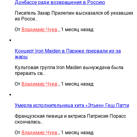
Донбассе ради возвращения в Россию
Писатель Захар Прилепин высказался об уехавших
из Росси...
От
Владимир Чуев
,
1 месяц назад
Концерт Iron Maiden в Париже прервали из-за
жары
Культовая группа Iron Maiden вынуждена была
прервать св...
От
Владимир Чуев
,
1 месяц назад
Умерла исполнительница хита «Этьен» Геш Патти
Французская певица и актриса Патрисия Порасс
скончалась...
От
Владимир Чуев
,
1 месяц назад