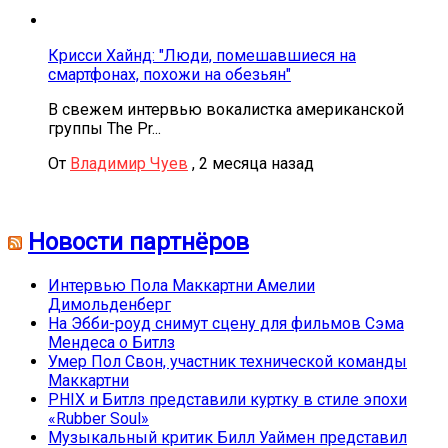
Крисси Хайнд: "Люди, помешавшиеся на
смартфонах, похожи на обезьян"
В свежем интервью вокалистка американской
группы The Pr...
От
Владимир Чуев
,
2 месяца назад
Новости партнёров
Интервью Пола Маккартни Амелии
Димольденберг
На Эбби-роуд снимут сцену для фильмов Сэма
Мендеса о Битлз
Умер Пол Свон, участник технической команды
Маккартни
PHIX и Битлз представили куртку в стиле эпохи
«Rubber Soul»
Музыкальный критик Билл Уаймен представил