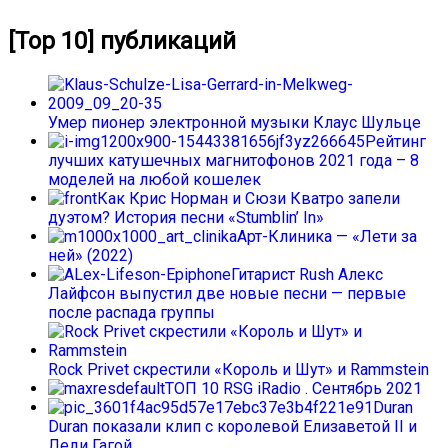
[Top 10] публикаций
Умер пионер электронной музыки Клаус Шульце
Рейтинг
лучших катушечных магнитофонов 2021 года – 8
моделей на любой кошелек
Как Крис Норман и Сюзи Кватро запели
дуэтом? История песни «Stumblin’ In»
Арт-Клиника — «Лети за
ней» (2022)
Гитарист Rush Алекс
Лайфсон выпустил две новые песни — первые
после распада группы
Rock Privet скрестили «Король и Шут» и Rammstein
ТОП 10 RSG iRadio . Сентябрь 2021
Duran
Duran показали клип с королевой Елизаветой II и
Леди Гагой