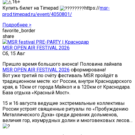
16+
Купить билет на Timepad
https://
msr-
prod.timepad.ru/event/4050801/
Подробнее >
favorite_border
share
MSR OPEN AIR FESTIVAL 2026
Сб, 15 Авг
Пришло время большого анонса! Половина лайнапа
MSR OPEN AIR FESTIVAL 2026
сформирована!
Вот уже третий по счёту фестиваль MSR пройдёт в
традиционном месте: юг России, внутри Краснодарского
края, в 10км от города Майкоп и в 120км от Краснодара.
База отдыха «Красный Мост».
15 и 16 августа ведущие экстремальные коллективы
России устроят священные ритуалы по «Пробуждению
Металлического Духа» среди древних дольменов,
величия гор, изумрудных долин и многовековых лесов…