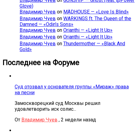
Владимир Чуев
on
GUNSHIP — Ghost (feat. @Power
Glove)
Владимир Чуев
on
MÄDHOUSE — «Love Is Blind»
Владимир Чуев
on
WARKINGS ft. The Queen of the
Damned — «Odin’s Sons»
Владимир Чуев
on
Orianthi — «Light It Up»
Владимир Чуев
on
Orianthi — «Light It Up»
Владимир Чуев
on
Thundermother — «Black And
Gold»
Последнее на Форуме
Суд отозвал у основателя группы «Мираж» права
на песни
Замоскворецкий суд Москвы решил
удовлетворить иск солис...
От
Владимир Чуев
,
2 недели назад