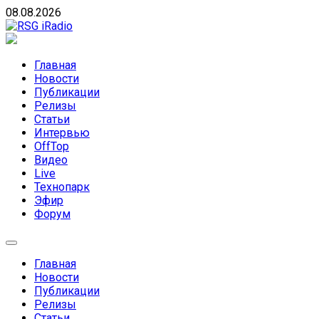
Skip
08.08.2026
to
content
RSG iRadio
RSG iRadio — Музыка различных музыкальных
направлений без возрастных ограничений
Главная
Новости
Публикации
Релизы
Статьи
Интервью
OffTop
Видео
Live
Технопарк
Эфир
Форум
Главная
Новости
Публикации
Релизы
Статьи