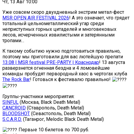
Чт, 13 Авг 10:00
Уже совсем скоро двухдневный экстрим метал-фест
MSR OPEN AIR FESTIVAL 2026
! А это означает, что грядет
тотальный цельнометаллический угар среди
неприступных горных цитаделей и многовековых
лесов, исчерченных извилистыми и затерянными
тропами…
К такому событию нужно подготовиться правильно,
поэтому мы приготовили для вас лютейшую препати
13.08 | MSR festival PRE-PARTY | Краснодар
! 13 августа
разверзнется огненная бездна и 4 ломовейшие
команды пробудят первородный хаос в чертогах клуба
The Rock Bar
! Готовься к фестивалю правильно!
Группы-участники мероприятия:
SINFUL
(Москва, Black Death Metal)
CANCROID
(Ставрополь, Death Metal)
BLOODSHOT
(Севастополь, Death Metal)
S.C.A.R.D.
(Таганрог, Melodic Black Death Metal)
Первые 10 билетов по 700 руб.