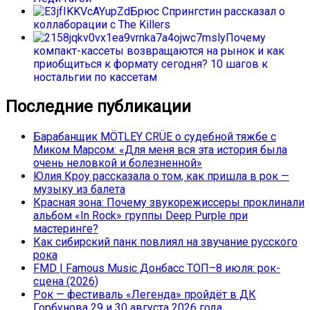
Брюс Спрингстин рассказал о
коллаборации с The Killers
Почему
компакт-кассеты возвращаются на рынок и как
приобщиться к формату сегодня? 10 шагов к
ностальгии по кассетам
Последние публикации
Барабанщик MÖTLEY CRÜE о судебной тяжбе с
Миком Марсом: «Для меня вся эта история была
очень неловкой и болезненной»
Юлия Кроу рассказала о том, как пришла в рок —
музыку из балета
Красная зона: Почему звукорежиссеры проклинали
альбом «In Rock» группы Deep Purple при
мастеринге?
Как сибирский панк повлиял на звучание русского
рока
FMD | Famous Music Донбасс ТОП–8 июля: рок-
сцена (2026)
Рок — фестиваль «Легенда» пройдёт в ДК
Горбунова 29 и 30 августа 2026 года