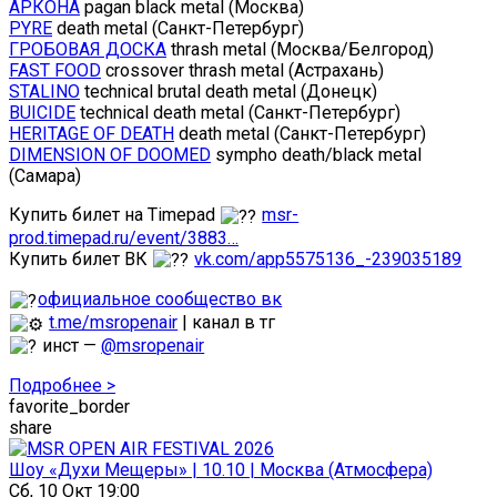
АРКОНА
pagan black metal (Москва)
PYRE
death metal (Санкт-Петербург)
ГРОБОВАЯ ДОСКА
thrash metal (Москва/Белгород)
FAST FOOD
crossover thrash metal (Астрахань)
STALINO
technical brutal death metal (Донецк)
BUICIDE
technical death metal (Санкт-Петербург)
HERITAGE OF DEATH
death metal (Санкт-Петербург)
DIMENSION OF DOOMED
sympho death/black metal
(Самара)
Купить билет на Timepad
msr-
prod.timepad.ru/event/3883…
Купить билет ВК
vk.com/app5575136_-239035189
официальное сообщество вк
t.me/msropenair
| канал в тг
инст —
@msropenair
Подробнее >
favorite_border
share
Шоу «Духи Мещеры» | 10.10 | Москва (Атмосфера)
Сб, 10 Окт 19:00