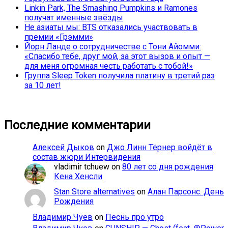
Linkin Park, The Smashing Pumpkins и Ramones
получат именные звёзды
Не азиаты мы: BTS отказались участвовать в
премии «Грэмми»
Йорн Ланде о сотрудничестве с Тони Айомми:
«Спасибо тебе, друг мой, за этот вызов и опыт —
для меня огромная честь работать с тобой!»
Группа Sleep Token получила платину в третий раз
за 10 лет!
Последние комментарии
Алексей Дыков
on
Джо Линн Тёрнер войдёт в
состав жюри Интервидения
vladimir tchuew
on
80 лет со дня рождения
Кена Хенсли
Stan Store alternatives
on
Алан Парсонс. День
Рождения
Владимир Чуев
on
Песнь про утро