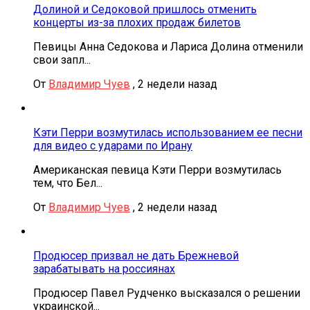
Долиной и Седоковой пришлось отменить
концерты из-за плохих продаж билетов
Певицы Анна Седокова и Лариса Долина отменили
свои запл...
От
Владимир Чуев
,
2 недели назад
Кэти Перри возмутилась использованием ее песни
для видео с ударами по Ирану
Американская певица Кэти Перри возмутилась
тем, что Бел...
От
Владимир Чуев
,
2 недели назад
Продюсер призвал не дать Брежневой
зарабатывать на россиянах
Продюсер Павел Рудченко высказался о решении
украинской...