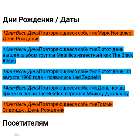
Дни Рождения / Даты
12
авг
Весь День
Повторяющееся событие
Марк Нопфлер .
День Рождения
12
авг
Весь День
Повторяющееся событие
В этот день
вышел альбом группы Metallica известный как The Black
Album
13
авг
Весь День
Повторяющееся событие
В этот день, 13
августа 1968 года - появились Led Zeppelin
14
авг
Весь День
Повторяющееся событие
День, когда
права на песни The Beatles перешли Майклу Джексону
15
авг
Весь День
Повторяющееся событие
Томми
Олдридж . День Рождения
Посетителям