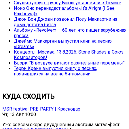
Скульптурную группу Битлз установили в Томске
Йоко Оно переиздаст альбом «It’s Alright (I See
Rainbows)»
Джон Бон Джови позвонил Полу Маккартни из
дома детства битла
Альбому «Revolver» — 60 лет: что пишет зарубежная
пресса
Джеймс Маккартни выпустил клип на песню
«Dreams»
Концерты. Москва. 13.8.2026. Stone Shades в Союз
Композиторов!
Бьорк: “В воздухе витают разительные перемены”
Терри Крейн выпустил книгу о песнях,
появившихся на волне битломании
КУДА СХОДИТЬ
MSR festival PRE-PARTY | Краснодар
Чт, 13 Авг 10:00
Уже совсем скоро двухдневный экстрим метал-фест