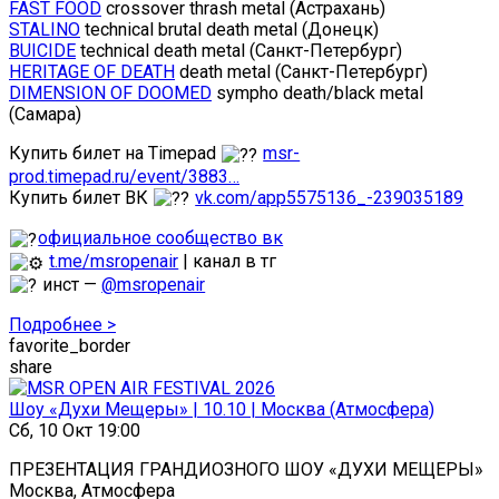
FAST FOOD
crossover thrash metal (Астрахань)
STALINO
technical brutal death metal (Донецк)
BUICIDE
technical death metal (Санкт-Петербург)
HERITAGE OF DEATH
death metal (Санкт-Петербург)
DIMENSION OF DOOMED
sympho death/black metal
(Самара)
Купить билет на Timepad
msr-
prod.timepad.ru/event/3883…
Купить билет ВК
vk.com/app5575136_-239035189
официальное сообщество вк
t.me/msropenair
| канал в тг
инст —
@msropenair
Подробнее >
favorite_border
share
Шоу «Духи Мещеры» | 10.10 | Москва (Атмосфера)
Сб, 10 Окт 19:00
ПРЕЗЕНТАЦИЯ ГРАНДИОЗНОГО ШОУ «ДУХИ МЕЩЕРЫ»
Москва, Атмосфера