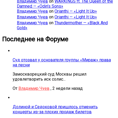
Владимир Чуев
on
WARKINGS ft. The Queen of the
Damned — «Odin’s Sons»
Владимир Чуев
on
Orianthi — «Light It Up»
Владимир Чуев
on
Orianthi — «Light It Up»
Владимир Чуев
on
Thundermother — «Black And
Gold»
Последнее на Форуме
Суд отозвал у основателя группы «Мираж» права
на песни
Замоскворецкий суд Москвы решил
удовлетворить иск солис...
От
Владимир Чуев
,
2 недели назад
Долиной и Седоковой пришлось отменить
концерты из-за плохих продаж билетов