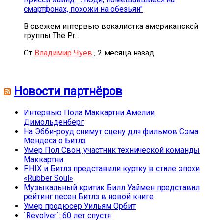
смартфонах, похожи на обезьян"
В свежем интервью вокалистка американской
группы The Pr...
От
Владимир Чуев
,
2 месяца назад
Новости партнёров
Интервью Пола Маккартни Амелии
Димольденберг
На Эбби-роуд снимут сцену для фильмов Сэма
Мендеса о Битлз
Умер Пол Свон, участник технической команды
Маккартни
PHIX и Битлз представили куртку в стиле эпохи
«Rubber Soul»
Музыкальный критик Билл Уаймен представил
рейтинг песен Битлз в новой книге
Умер продюсер Уильям Орбит
`Revolver`: 60 лет спустя