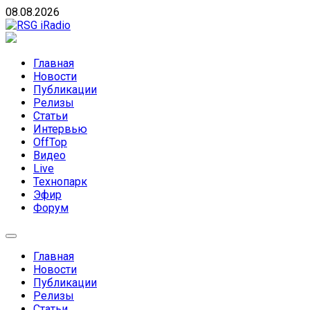
Skip
08.08.2026
to
content
RSG iRadio
RSG iRadio — Музыка различных музыкальных
направлений без возрастных ограничений
Главная
Новости
Публикации
Релизы
Статьи
Интервью
OffTop
Видео
Live
Технопарк
Эфир
Форум
Главная
Новости
Публикации
Релизы
Статьи