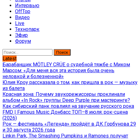
Интервью
OffTop
Видео
Live
Технопарк
Эфир
Форум
Найти:
Latest
Барабанщик MÖTLEY CRÜE о судебной тяжбе с Миком
Марсом: «Для меня вся эта история была очень
неловкой и болезненной»
Юлия Кроу рассказала о том, как пришла в рок — музыку
из балета
Красная зона: Почему звукорежиссеры проклинали
альбом «In Rock» группы Deep Purple при мастеринге?
Как сибирский панк повлиял на звучание русского рока
FMD | Famous Music Донбасс ТОП–8 июля: рок-сцена
(2026)
Рок — фестиваль «Легенда» пройдёт в ДК Горбунова 29
и 30 августа 2026 года
Linkin Park, The Smashing Pumpkins и Ramones получат