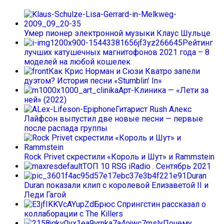
Умер пионер электронной музыки Клаус Шульце
Рейтинг
лучших катушечных магнитофонов 2021 года – 8
моделей на любой кошелек
Как Крис Норман и Сюзи Кватро запели
дуэтом? История песни «Stumblin’ In»
Арт-Клиника — «Лети за
ней» (2022)
Гитарист Rush Алекс
Лайфсон выпустил две новые песни — первые
после распада группы
Rock Privet скрестили «Король и Шут» и Rammstein
ТОП 10 RSG iRadio . Сентябрь 2021
Duran
Duran показали клип с королевой Елизаветой II и
Леди Гагой
Брюс Спрингстин рассказал о
коллаборации с The Killers
Почему