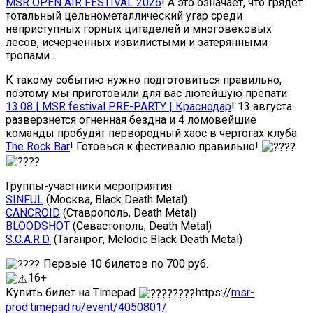
MSR OPEN AIR FESTIVAL 2026
! А это означает, что грядет
тотальный цельнометаллический угар среди
неприступных горных цитаделей и многовековых
лесов, исчерченных извилистыми и затерянными
тропами…
К такому событию нужно подготовиться правильно,
поэтому мы приготовили для вас лютейшую препати
13.08 | MSR festival PRE-PARTY | Краснодар
! 13 августа
разверзнется огненная бездна и 4 ломовейшие
команды пробудят первородный хаос в чертогах клуба
The Rock Bar
! Готовься к фестивалю правильно!
Группы-участники мероприятия:
SINFUL
(Москва, Black Death Metal)
CANCROID
(Ставрополь, Death Metal)
BLOODSHOT
(Севастополь, Death Metal)
S.C.A.R.D.
(Таганрог, Melodic Black Death Metal)
Первые 10 билетов по 700 руб.
16+
Купить билет на Timepad
https://
msr-
prod.timepad.ru/event/4050801/