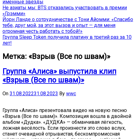
именные звёзды
Не азиаты мы: BTS отказались участвовать в премии
«Грэмми»
Йорн Ланде о сотрудничестве с Тони Айомми: «Спасибо
тебе, друг мой, за этот вызов и опыт — для меня
огромная честь работать с тобой!»
Группа Sleep Token получила платину в третий раз за 10
лет!
Метка:
«Взрыв (Все по швам)»
Группа «Алиса» выпустила клип
«Взрыв (Все по швам)»
On
31.08.2022
31.08.2023
By
wwc
Группа «Алиса» презентовала видео на новую песню
«Взрыв (Все по швам)». Композиция вошла в двойной
альбом «Дудка». «ДУДКА» — обманчивая лёгкость,
ложная весёлость. Если произнести это слово вслух,
станет очевидной отрывистая, бескомпромиссная