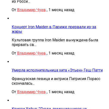
из Росси...
От
Владимир Чуев
,
1 месяц назад
Концерт Iron Maiden в Париже прервали из-за
жары
Культовая группа Iron Maiden вынуждена была
прервать св...
От
Владимир Чуев
,
1 месяц назад
Умерла исполнительница хита «Этьен» Геш Патти
Французская певица и актриса Патрисия Порасс
скончалась...
От
Владимир Чуев
,
1 месяц назад
Крисси Хайнд: "Люди, помешавшиеся на