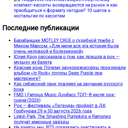
компакт-кассеты возвращаются на рынок и как
приобщиться к формату сегодня? 10 шагов к
ностальгии по кассетам
Последние публикации
Барабанщик MÖTLEY CRÜE о судебной тяжбе с
Миком Марсом: «Для меня вся эта история была
очень неловкой и болезненной»
Юлия Кроу рассказала о том, как пришла в рок —
музыку из балета
Красная зона: Почему звукорежиссеры проклинали
альбом «In Rock» группы Deep Purple при
мастеринге?
Как сибирский панк повлиял на звучание русского
рока
FMD | Famous Music Донбасс ТОП–8 июля: рок-
сцена (2026)
Рок — фестиваль «Легенда» пройдёт в ДК
Горбунова 29 и 30 августа 2026 года
Linkin Park, The Smashing Pumpkins и Ramones
получат именные звёзды
Не азиаты мы: BTS отказались участвовать в