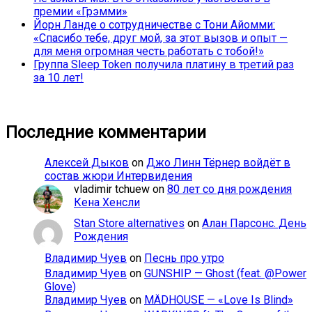
премии «Грэмми»
Йорн Ланде о сотрудничестве с Тони Айомми:
«Спасибо тебе, друг мой, за этот вызов и опыт —
для меня огромная честь работать с тобой!»
Группа Sleep Token получила платину в третий раз
за 10 лет!
Последние комментарии
Алексей Дыков
on
Джо Линн Тёрнер войдёт в
состав жюри Интервидения
vladimir tchuew
on
80 лет со дня рождения
Кена Хенсли
Stan Store alternatives
on
Алан Парсонс. День
Рождения
Владимир Чуев
on
Песнь про утро
Владимир Чуев
on
GUNSHIP — Ghost (feat. @Power
Glove)
Владимир Чуев
on
MÄDHOUSE — «Love Is Blind»