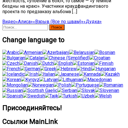
жёсткость, «упоение в бою», то самое — «у тёмной
бездны на краю». Участники краудфандингового
проекта по предзаказу альбома […]
Видео
«Алиса»
«Взрыв (Все по швам)»
«Дудка»
Найти:
Change language to
Присоединяйтесь!
Ссылки MainLink