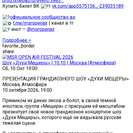
prod.timepad.ru/event/3883…
Купить билет ВК
vk.com/app5575136_-239035189
официальное сообщество вк
t.me/msropenair
| канал в тг
инст —
@msropenair
Подробнее >
favorite_border
share
Шоу «Духи Мещеры» | 10.10 | Москва (Атмосфера)
Сб, 10 Окт 19:00
ПРЕЗЕНТАЦИЯ ГРАНДИОЗНОГО ШОУ «ДУХИ МЕЩЕРЫ»
Москва, Атмосфера
10 октября 2026, 19:00
Прямиком из диких лесов и болот, в своей тёмной
ипостаси, группа «Мещера» с присущим ей масштабом
презентует своё новое грандиозное концертное шоу
«Духи Мещеры», которого ещё не видывала русская
тяжёлая сцена.