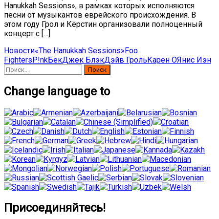
Hanukkah Sessions», в рамках которых исполняются
песни от музыкантов еврейского происхождения. В
этом году Грол и Кёрстин организовали полноценный
концерт с […]
Новости
«The Hanukkah Sessions»
Foo
Fighters
P!nk
Бек
Джек Блэк
Дэйв Гроль
Карен О
Янис Иэн
Найти:
Change language to
Присоединяйтесь!