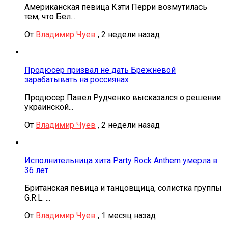
Американская певица Кэти Перри возмутилась
тем, что Бел...
От
Владимир Чуев
,
2 недели назад
Продюсер призвал не дать Брежневой
зарабатывать на россиянах
Продюсер Павел Рудченко высказался о решении
украинской...
От
Владимир Чуев
,
2 недели назад
Исполнительница хита Party Rock Anthem умерла в
36 лет
Британская певица и танцовщица, солистка группы
G.R.L. ...
От
Владимир Чуев
,
1 месяц назад