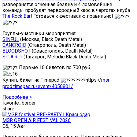
разверзнется огненная бездна и 4 ломовейшие
команды пробудят первородный хаос в чертогах клуба
The Rock Bar
! Готовься к фестивалю правильно!
Группы-участники мероприятия:
SINFUL
(Москва, Black Death Metal)
CANCROID
(Ставрополь, Death Metal)
BLOODSHOT
(Севастополь, Death Metal)
S.C.A.R.D.
(Таганрог, Melodic Black Death Metal)
Первые 10 билетов по 700 руб.
16+
Купить билет на Timepad
https://
msr-
prod.timepad.ru/event/4050801/
Подробнее >
favorite_border
share
MSR OPEN AIR FESTIVAL 2026
Сб, 15 Авг
Пришло время большого анонса! Половина лайнапа