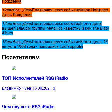
Рождения
12
авг
Весь День
Повторяющееся событие
Марк Нопфлер .
День Рождения
12
авг
Весь День
Повторяющееся событие
В этот день
вышел альбом группы Metallica известный как The Black
Album
13
авг
Весь День
Повторяющееся событие
В этот день, 13
августа 1968 года - появились Led Zeppelin
Посетителям
ТОП Исполнителей RSG iRadio
Владимир Чуев
15.08.2021
0
Чем слушать RSG iRadio