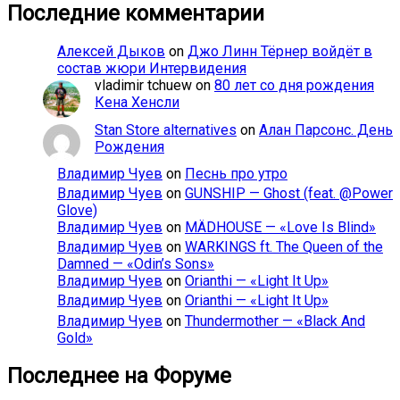
Последние комментарии
Алексей Дыков
on
Джо Линн Тёрнер войдёт в
состав жюри Интервидения
vladimir tchuew
on
80 лет со дня рождения
Кена Хенсли
Stan Store alternatives
on
Алан Парсонс. День
Рождения
Владимир Чуев
on
Песнь про утро
Владимир Чуев
on
GUNSHIP — Ghost (feat. @Power
Glove)
Владимир Чуев
on
MÄDHOUSE — «Love Is Blind»
Владимир Чуев
on
WARKINGS ft. The Queen of the
Damned — «Odin’s Sons»
Владимир Чуев
on
Orianthi — «Light It Up»
Владимир Чуев
on
Orianthi — «Light It Up»
Владимир Чуев
on
Thundermother — «Black And
Gold»
Последнее на Форуме