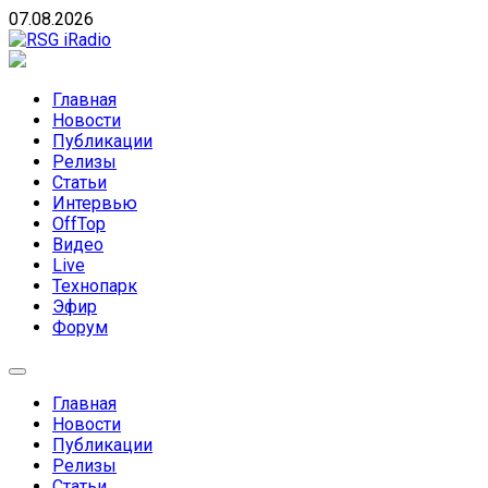
Skip
07.08.2026
to
content
RSG iRadio
RSG iRadio — Музыка различных музыкальных
направлений без возрастных ограничений
Главная
Новости
Публикации
Релизы
Статьи
Интервью
OffTop
Видео
Live
Технопарк
Эфир
Форум
Главная
Новости
Публикации
Релизы
Статьи