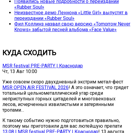
Появились новые подробности о переиздании
«Rubber Soul»
Неизвестное демо Леннона «Little Girl» выпустят в
переиздании «Rubber Soul»
Фил Коллинз назвал свою версию «Tomorrow Never
Knows» забытой песней альбома «Face Value»
КУДА СХОДИТЬ
MSR festival PRE-PARTY | Краснодар
Чт, 13 Авг 10:00
Уже совсем скоро двухдневный экстрим метал-фест
MSR OPEN AIR FESTIVAL 2026
! А это означает, что грядет
тотальный цельнометаллический угар среди
неприступных горных цитаделей и многовековых
лесов, исчерченных извилистыми и затерянными
тропами…
К такому событию нужно подготовиться правильно,
поэтому мы приготовили для вас лютейшую препати
13.08 | MSR festival PRE-PARTY | Краснодар
! 13 августа