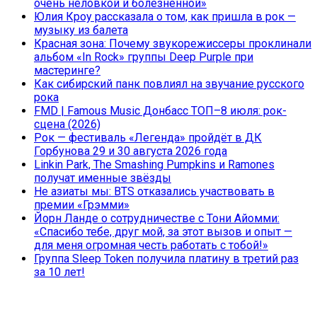
очень неловкой и болезненной»
Юлия Кроу рассказала о том, как пришла в рок —
музыку из балета
Красная зона: Почему звукорежиссеры проклинали
альбом «In Rock» группы Deep Purple при
мастеринге?
Как сибирский панк повлиял на звучание русского
рока
FMD | Famous Music Донбасс ТОП–8 июля: рок-
сцена (2026)
Рок — фестиваль «Легенда» пройдёт в ДК
Горбунова 29 и 30 августа 2026 года
Linkin Park, The Smashing Pumpkins и Ramones
получат именные звёзды
Не азиаты мы: BTS отказались участвовать в
премии «Грэмми»
Йорн Ланде о сотрудничестве с Тони Айомми:
«Спасибо тебе, друг мой, за этот вызов и опыт —
для меня огромная честь работать с тобой!»
Группа Sleep Token получила платину в третий раз
за 10 лет!