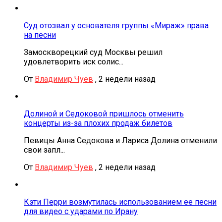
Суд отозвал у основателя группы «Мираж» права
на песни
Замоскворецкий суд Москвы решил
удовлетворить иск солис...
От
Владимир Чуев
,
2 недели назад
Долиной и Седоковой пришлось отменить
концерты из-за плохих продаж билетов
Певицы Анна Седокова и Лариса Долина отменили
свои запл...
От
Владимир Чуев
,
2 недели назад
Кэти Перри возмутилась использованием ее песни
для видео с ударами по Ирану