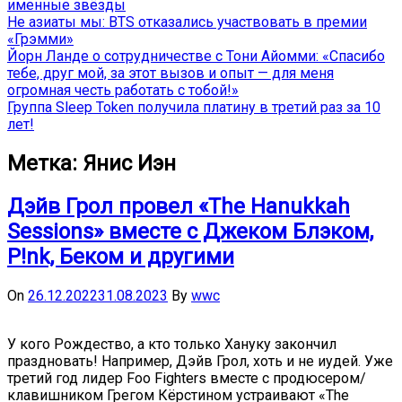
именные звёзды
Не азиаты мы: BTS отказались участвовать в премии
«Грэмми»
Йорн Ланде о сотрудничестве с Тони Айомми: «Спасибо
тебе, друг мой, за этот вызов и опыт — для меня
огромная честь работать с тобой!»
Группа Sleep Token получила платину в третий раз за 10
лет!
Метка:
Янис Иэн
Дэйв Грол провел «The Hanukkah
Sessions» вместе с Джеком Блэком,
P!nk, Беком и другими
On
26.12.2022
31.08.2023
By
wwc
У кого Рождество, а кто только Хануку закончил
праздновать! Например, Дэйв Грол, хоть и не иудей. Уже
третий год лидер Foo Fighters вместе с продюсером/
клавишником Грегом Кёрстином устраивают «The