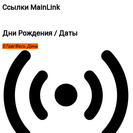
Ссылки MainLink
Дни Рождения / Даты
07
авг
Весь День