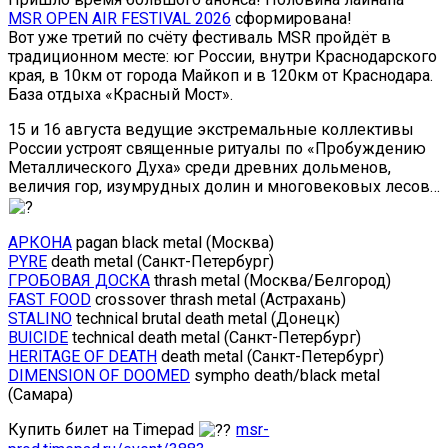
MSR OPEN AIR FESTIVAL 2026
сформирована!
Вот уже третий по счёту фестиваль MSR пройдёт в
традиционном месте: юг России, внутри Краснодарского
края, в 10км от города Майкоп и в 120км от Краснодара.
База отдыха «Красный Мост».
15 и 16 августа ведущие экстремальные коллективы
России устроят священные ритуалы по «Пробуждению
Металлического Духа» среди древних дольменов,
величия гор, изумрудных долин и многовековых лесов…
АРКОНА
pagan black metal (Москва)
PYRE
death metal (Санкт-Петербург)
ГРОБОВАЯ ДОСКА
thrash metal (Москва/Белгород)
FAST FOOD
crossover thrash metal (Астрахань)
STALINO
technical brutal death metal (Донецк)
BUICIDE
technical death metal (Санкт-Петербург)
HERITAGE OF DEATH
death metal (Санкт-Петербург)
DIMENSION OF DOOMED
sympho death/black metal
(Самара)
Купить билет на Timepad
msr-