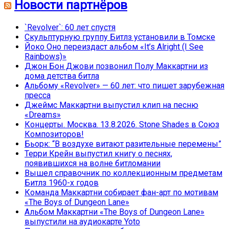
Новости партнёров
`Revolver`: 60 лет спустя
Скульптурную группу Битлз установили в Томске
Йоко Оно переиздаст альбом «It’s Alright (I See
Rainbows)»
Джон Бон Джови позвонил Полу Маккартни из
дома детства битла
Альбому «Revolver» — 60 лет: что пишет зарубежная
пресса
Джеймс Маккартни выпустил клип на песню
«Dreams»
Концерты. Москва. 13.8.2026. Stone Shades в Союз
Композиторов!
Бьорк: “В воздухе витают разительные перемены”
Терри Крейн выпустил книгу о песнях,
появившихся на волне битломании
Вышел справочник по коллекционным предметам
Битлз 1960-х годов
Команда Маккартни собирает фан-арт по мотивам
«The Boys of Dungeon Lane»
Альбом Маккартни «The Boys of Dungeon Lane»
выпустили на аудиокарте Yoto