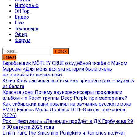
Интервью
OffTop
Видео
Live
Технопарк
Эфир
Форум
Найти:
Latest
Барабанщик MÖTLEY CRÜE о судебной тяжбе с Миком
Марсом: «Для меня вся эта история была очень
неловкой и болезненной»
Юлия Кроу рассказала о том, как пришла в рок — музыку
из балета
Красная зона: Почему звукорежиссеры проклинали
альбом «In Rock» группы Deep Purple при мастеринге?
Как сибирский панк повлиял на звучание русского рока
FMD | Famous Music Донбасс ТОП–8 июля: рок-сцена
(2026)
Рок — фестиваль «Легенда» пройдёт в ДК Горбунова 29
и 30 августа 2026 года
Linkin Park, The Smashing Pumpkins и Ramones получат