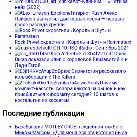
Арт-Клиника — «Лети за
ней» (2022)
Гитарист Rush Алекс
Лайфсон выпустил две новые песни — первые
после распада группы
Rock Privet скрестили «Король и Шут» и Rammstein
ТОП 10 RSG iRadio . Сентябрь 2021
Duran
Duran показали клип с королевой Елизаветой II и
Леди Гагой
Брюс Спрингстин рассказал о
коллаборации с The Killers
Почему
компакт-кассеты возвращаются на рынок и как
приобщиться к формату сегодня? 10 шагов к
ностальгии по кассетам
Последние публикации
Барабанщик MÖTLEY CRÜE о судебной тяжбе с
Миком Марсом: «Для меня вся эта история была