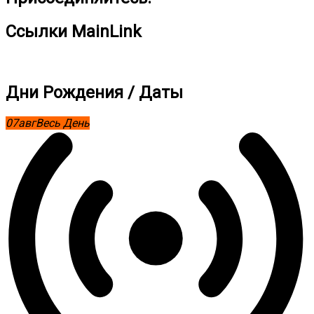
Ссылки MainLink
Дни Рождения / Даты
07
авг
Весь День