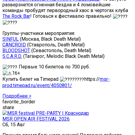
разверзнется огненная бездна и 4 ломовейшие
команды пробудят первородный хаос в чертогах клуба
The Rock Bar
! Готовься к фестивалю правильно!
Группы-участники мероприятия:
SINFUL
(Москва, Black Death Metal)
CANCROID
(Ставрополь, Death Metal)
BLOODSHOT
(Севастополь, Death Metal)
S.C.A.R.D.
(Таганрог, Melodic Black Death Metal)
Первые 10 билетов по 700 руб.
16+
Купить билет на Timepad
https://
msr-
prod.timepad.ru/event/4050801/
Подробнее >
favorite_border
share
MSR OPEN AIR FESTIVAL 2026
Сб, 15 Авг