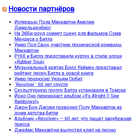
Новости партнёров
Интервью Пола Маккартни Амелии
Димольденберг
На Эбби-роуд снимут сцену для фильмов Сэма
Мендеса о Битлз
Умер Пол Свон, участник технической команды
Маккартни
PHIX и Битлз представили куртку в стиле эпохи
«Rubber Soul»
Музыкальный критик Билл Уаймен представил
рейтинг песен Битлз в новой книге
Умер продюсер Уильям Орбит
`Revolver`: 60 лет спустя
Скульптурную группу Битлз установили в Томске
Йоко Оно переиздаст альбом «It’s Alright (I See
Rainbows)»
Джон Бон Джови позвонил Полу Маккартни из
дома детства битла
Альбому «Revolver» — 60 лет: что пишет зарубежная
пресса
Джеймс Маккартни выпустил клип на песню