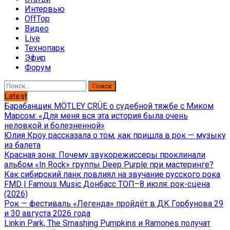
Интервью
OffTop
Видео
Live
Технопарк
Эфир
Форум
Найти:
Latest
Барабанщик MÖTLEY CRÜE о судебной тяжбе с Миком
Марсом: «Для меня вся эта история была очень
неловкой и болезненной»
Юлия Кроу рассказала о том, как пришла в рок — музыку
из балета
Красная зона: Почему звукорежиссеры проклинали
альбом «In Rock» группы Deep Purple при мастеринге?
Как сибирский панк повлиял на звучание русского рока
FMD | Famous Music Донбасс ТОП–8 июля: рок-сцена
(2026)
Рок — фестиваль «Легенда» пройдёт в ДК Горбунова 29
и 30 августа 2026 года
Linkin Park, The Smashing Pumpkins и Ramones получат