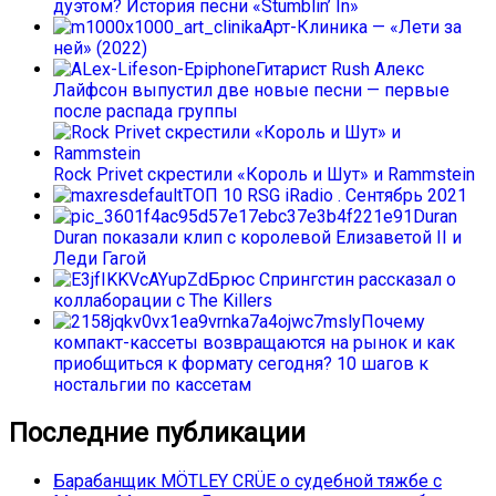
дуэтом? История песни «Stumblin’ In»
Арт-Клиника — «Лети за
ней» (2022)
Гитарист Rush Алекс
Лайфсон выпустил две новые песни — первые
после распада группы
Rock Privet скрестили «Король и Шут» и Rammstein
ТОП 10 RSG iRadio . Сентябрь 2021
Duran
Duran показали клип с королевой Елизаветой II и
Леди Гагой
Брюс Спрингстин рассказал о
коллаборации с The Killers
Почему
компакт-кассеты возвращаются на рынок и как
приобщиться к формату сегодня? 10 шагов к
ностальгии по кассетам
Последние публикации
Барабанщик MÖTLEY CRÜE о судебной тяжбе с