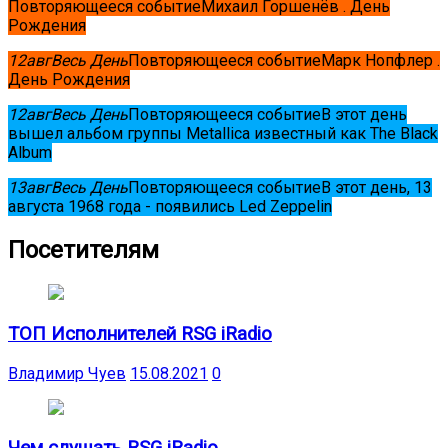
Повторяющееся событие
Михаил Горшенёв . День
Рождения
12
авг
Весь День
Повторяющееся событие
Марк Нопфлер .
День Рождения
12
авг
Весь День
Повторяющееся событие
В этот день
вышел альбом группы Metallica известный как The Black
Album
13
авг
Весь День
Повторяющееся событие
В этот день, 13
августа 1968 года - появились Led Zeppelin
Посетителям
ТОП Исполнителей RSG iRadio
Владимир Чуев
15.08.2021
0