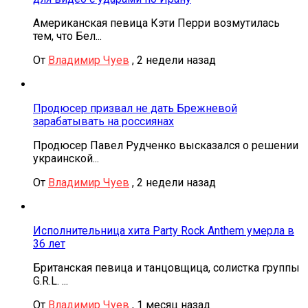
Американская певица Кэти Перри возмутилась
тем, что Бел...
От
Владимир Чуев
,
2 недели назад
Продюсер призвал не дать Брежневой
зарабатывать на россиянах
Продюсер Павел Рудченко высказался о решении
украинской...
От
Владимир Чуев
,
2 недели назад
Исполнительница хита Party Rock Anthem умерла в
36 лет
Британская певица и танцовщица, солистка группы
G.R.L. ...
От
Владимир Чуев
,
1 месяц назад