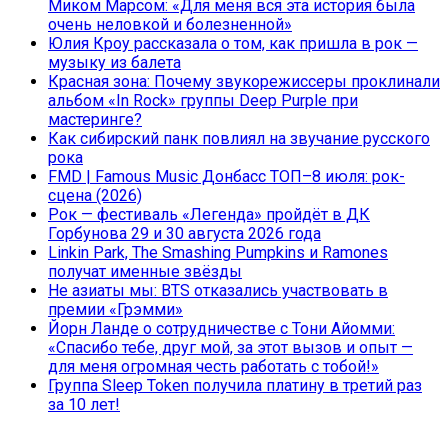
Миком Марсом: «Для меня вся эта история была
очень неловкой и болезненной»
Юлия Кроу рассказала о том, как пришла в рок —
музыку из балета
Красная зона: Почему звукорежиссеры проклинали
альбом «In Rock» группы Deep Purple при
мастеринге?
Как сибирский панк повлиял на звучание русского
рока
FMD | Famous Music Донбасс ТОП–8 июля: рок-
сцена (2026)
Рок — фестиваль «Легенда» пройдёт в ДК
Горбунова 29 и 30 августа 2026 года
Linkin Park, The Smashing Pumpkins и Ramones
получат именные звёзды
Не азиаты мы: BTS отказались участвовать в
премии «Грэмми»
Йорн Ланде о сотрудничестве с Тони Айомми:
«Спасибо тебе, друг мой, за этот вызов и опыт —
для меня огромная честь работать с тобой!»
Группа Sleep Token получила платину в третий раз
за 10 лет!