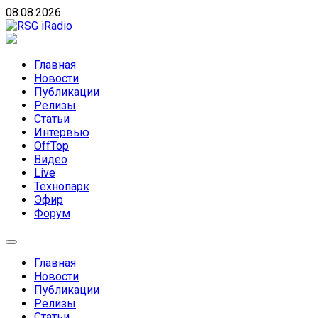
Skip
08.08.2026
to
content
RSG iRadio
RSG iRadio — Музыка различных музыкальных
направлений без возрастных ограничений
Главная
Новости
Публикации
Релизы
Статьи
Интервью
OffTop
Видео
Live
Технопарк
Эфир
Форум
Главная
Новости
Публикации
Релизы
Статьи