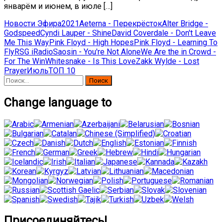
январём и июнем, в июле […]
Новости Эфира
2021
Aeterna - Перекрёсток
Alter Bridge -
Godspeed
Cyndi Lauper - Shine
David Coverdale - Don't Leave
Me This Way
Pink Floyd - High Hopes
Pink Floyd - Learning To
Fly
RSG iRadio
Saosin - You're Not Alone
We Are the in Crowd -
For The Win
Whitesnake - Is This Love
Zakk Wylde - Lost
Prayer
Июль
ТОП 10
Найти:
Change language to
Присоединяйтесь!