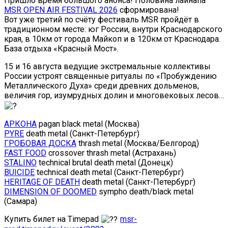
Пришло время большого анонса! Половина лайнапа
MSR OPEN AIR FESTIVAL 2026
сформирована!
Вот уже третий по счёту фестиваль MSR пройдёт в
традиционном месте: юг России, внутри Краснодарского
края, в 10км от города Майкоп и в 120км от Краснодара.
База отдыха «Красный Мост».
15 и 16 августа ведущие экстремальные коллективы
России устроят священные ритуалы по «Пробуждению
Металлического Духа» среди древних дольменов,
величия гор, изумрудных долин и многовековых лесов…
АРКОНА
pagan black metal (Москва)
PYRE
death metal (Санкт-Петербург)
ГРОБОВАЯ ДОСКА
thrash metal (Москва/Белгород)
FAST FOOD
crossover thrash metal (Астрахань)
STALINO
technical brutal death metal (Донецк)
BUICIDE
technical death metal (Санкт-Петербург)
HERITAGE OF DEATH
death metal (Санкт-Петербург)
DIMENSION OF DOOMED
sympho death/black metal
(Самара)
Купить билет на Timepad
msr-