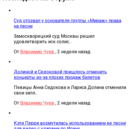
Суд отозвал у основателя группы «Мираж» права
на песни
Замоскворецкий суд Москвы решил
удовлетворить иск солис...
От
Владимир Чуев
,
2 недели назад
Долиной и Седоковой пришлось отменить
концерты из-за плохих продаж билетов
Певицы Анна Седокова и Лариса Долина отменили
свои запл...
От
Владимир Чуев
,
2 недели назад
Кэти Перри возмутилась использованием ее песни
для видео с ударами по Ирану