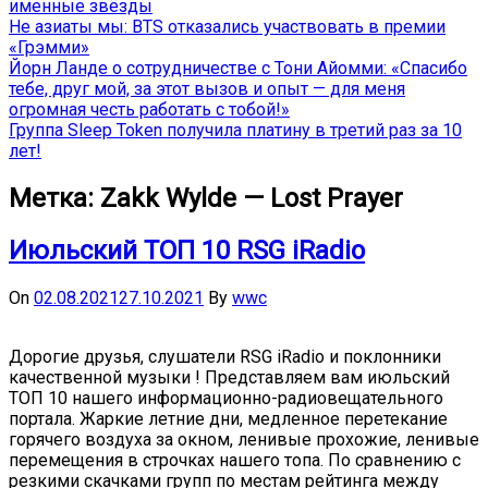
именные звёзды
Не азиаты мы: BTS отказались участвовать в премии
«Грэмми»
Йорн Ланде о сотрудничестве с Тони Айомми: «Спасибо
тебе, друг мой, за этот вызов и опыт — для меня
огромная честь работать с тобой!»
Группа Sleep Token получила платину в третий раз за 10
лет!
Метка:
Zakk Wylde — Lost Prayer
Июльский ТОП 10 RSG iRadio
On
02.08.2021
27.10.2021
By
wwc
Дорогие друзья, слушатели RSG iRadio и поклонники
качественной музыки ! Представляем вам июльский
ТОП 10 нашего информационно-радиовещательного
портала. Жаркие летние дни, медленное перетекание
горячего воздуха за окном, ленивые прохожие, ленивые
перемещения в строчках нашего топа. По сравнению с
резкими скачками групп по местам рейтинга между