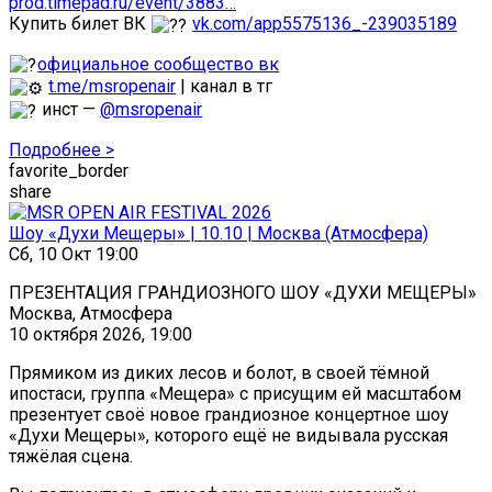
prod.timepad.ru/event/3883…
Купить билет ВК
vk.com/app5575136_-239035189
официальное сообщество вк
t.me/msropenair
| канал в тг
инст —
@msropenair
Подробнее >
favorite_border
share
Шоу «Духи Мещеры» | 10.10 | Москва (Атмосфера)
Сб, 10 Окт 19:00
ПРЕЗЕНТАЦИЯ ГРАНДИОЗНОГО ШОУ «ДУХИ МЕЩЕРЫ»
Москва, Атмосфера
10 октября 2026, 19:00
Прямиком из диких лесов и болот, в своей тёмной
ипостаси, группа «Мещера» с присущим ей масштабом
презентует своё новое грандиозное концертное шоу
«Духи Мещеры», которого ещё не видывала русская
тяжёлая сцена.