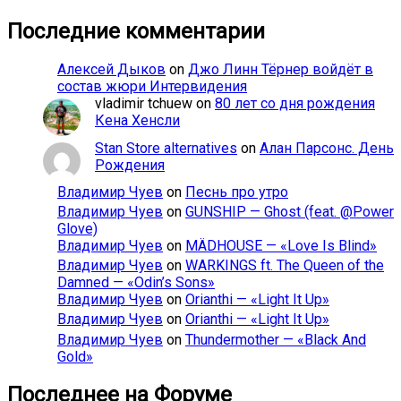
Последние комментарии
Алексей Дыков
on
Джо Линн Тёрнер войдёт в
состав жюри Интервидения
vladimir tchuew
on
80 лет со дня рождения
Кена Хенсли
Stan Store alternatives
on
Алан Парсонс. День
Рождения
Владимир Чуев
on
Песнь про утро
Владимир Чуев
on
GUNSHIP — Ghost (feat. @Power
Glove)
Владимир Чуев
on
MÄDHOUSE — «Love Is Blind»
Владимир Чуев
on
WARKINGS ft. The Queen of the
Damned — «Odin’s Sons»
Владимир Чуев
on
Orianthi — «Light It Up»
Владимир Чуев
on
Orianthi — «Light It Up»
Владимир Чуев
on
Thundermother — «Black And
Gold»
Последнее на Форуме