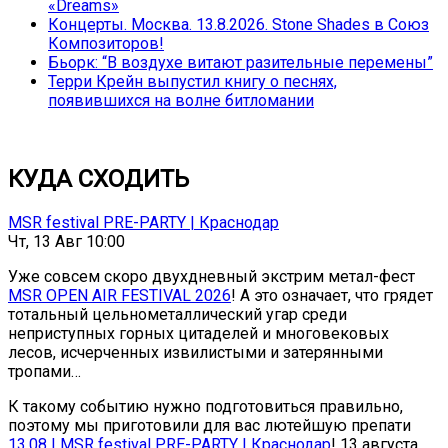
«Dreams»
Концерты. Москва. 13.8.2026. Stone Shades в Союз
Композиторов!
Бьорк: “В воздухе витают разительные перемены”
Терри Крейн выпустил книгу о песнях,
появившихся на волне битломании
КУДА СХОДИТЬ
MSR festival PRE-PARTY | Краснодар
Чт, 13 Авг 10:00
Уже совсем скоро двухдневный экстрим метал-фест
MSR OPEN AIR FESTIVAL 2026
! А это означает, что грядет
тотальный цельнометаллический угар среди
неприступных горных цитаделей и многовековых
лесов, исчерченных извилистыми и затерянными
тропами…
К такому событию нужно подготовиться правильно,
поэтому мы приготовили для вас лютейшую препати
13.08 | MSR festival PRE-PARTY | Краснодар
! 13 августа