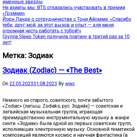
именные звёзды
Не азиаты мы: BTS отказались участвовать в премии
«Грэмми»
Йорн Ланде о сотрудничестве с Тони Айомми: «Спасибо
тебе, друг мой, за этот вызов и опыт — для меня
огромная честь работать с тобой!»
Группа Sleep Token получила платину в третий раз за 10
лет!
Метка:
Зодиак
Зодиак (Zodiac) — «The Best»
On
22.05.2023
31.08.2023
By
wwc
Немного из старого, советского, почти забытого.
«Zodiac» (латыш. Zodiaks, рус. Зодиа́к) — советская и
латвийская музыкальная группа, играющая
преимущественно инструментальную музыку в жанре
синти. «Зодиак» была одной из первых советских групп,
исполнявших электронную музыку. Основной тематикой
композиций являются космос и научная фантастика (в