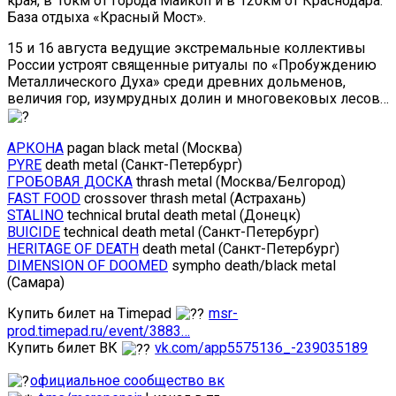
края, в 10км от города Майкоп и в 120км от Краснодара.
База отдыха «Красный Мост».
15 и 16 августа ведущие экстремальные коллективы
России устроят священные ритуалы по «Пробуждению
Металлического Духа» среди древних дольменов,
величия гор, изумрудных долин и многовековых лесов…
АРКОНА
pagan black metal (Москва)
PYRE
death metal (Санкт-Петербург)
ГРОБОВАЯ ДОСКА
thrash metal (Москва/Белгород)
FAST FOOD
crossover thrash metal (Астрахань)
STALINO
technical brutal death metal (Донецк)
BUICIDE
technical death metal (Санкт-Петербург)
HERITAGE OF DEATH
death metal (Санкт-Петербург)
DIMENSION OF DOOMED
sympho death/black metal
(Самара)
Купить билет на Timepad
msr-
prod.timepad.ru/event/3883…
Купить билет ВК
vk.com/app5575136_-239035189
официальное сообщество вк