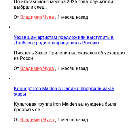
По итогам июня месяца 2026 года, слушатели
выбрали след...
От
Владимир Чуев
,
1 месяц назад
Уехавшим артистам предложили выступить в
Донбассе ради возвращения в Россию
Писатель Захар Прилепин высказался об уехавших
из Росси...
От
Владимир Чуев
,
1 месяц назад
Концерт Iron Maiden в Париже прервали из-за
жары
Культовая группа Iron Maiden вынуждена была
прервать св...
От
Владимир Чуев
,
1 месяц назад