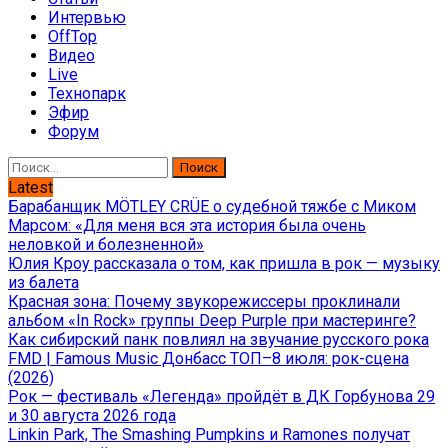
Интервью
OffTop
Видео
Live
Технопарк
Эфир
Форум
Найти:
Latest
Барабанщик MÖTLEY CRÜE о судебной тяжбе с Миком
Марсом: «Для меня вся эта история была очень
неловкой и болезненной»
Юлия Кроу рассказала о том, как пришла в рок — музыку
из балета
Красная зона: Почему звукорежиссеры проклинали
альбом «In Rock» группы Deep Purple при мастеринге?
Как сибирский панк повлиял на звучание русского рока
FMD | Famous Music Донбасс ТОП–8 июля: рок-сцена
(2026)
Рок — фестиваль «Легенда» пройдёт в ДК Горбунова 29
и 30 августа 2026 года
Linkin Park, The Smashing Pumpkins и Ramones получат