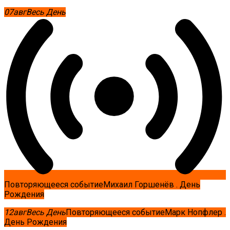
07
авг
Весь День
Повторяющееся событие
Михаил Горшенёв . День
Рождения
12
авг
Весь День
Повторяющееся событие
Марк Нопфлер .
День Рождения