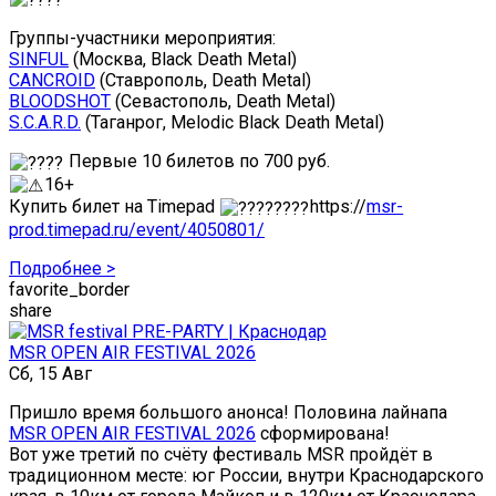
Группы-участники мероприятия:
SINFUL
(Москва, Black Death Metal)
CANCROID
(Ставрополь, Death Metal)
BLOODSHOT
(Севастополь, Death Metal)
S.C.A.R.D.
(Таганрог, Melodic Black Death Metal)
Первые 10 билетов по 700 руб.
16+
Купить билет на Timepad
https://
msr-
prod.timepad.ru/event/4050801/
Подробнее >
favorite_border
share
MSR OPEN AIR FESTIVAL 2026
Сб, 15 Авг
Пришло время большого анонса! Половина лайнапа
MSR OPEN AIR FESTIVAL 2026
сформирована!
Вот уже третий по счёту фестиваль MSR пройдёт в
традиционном месте: юг России, внутри Краснодарского