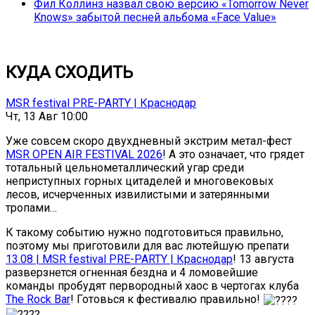
Фил Коллинз назвал свою версию «Tomorrow Never
Knows» забытой песней альбома «Face Value»
КУДА СХОДИТЬ
MSR festival PRE-PARTY | Краснодар
Чт, 13 Авг 10:00
Уже совсем скоро двухдневный экстрим метал-фест
MSR OPEN AIR FESTIVAL 2026
! А это означает, что грядет
тотальный цельнометаллический угар среди
неприступных горных цитаделей и многовековых
лесов, исчерченных извилистыми и затерянными
тропами…
К такому событию нужно подготовиться правильно,
поэтому мы приготовили для вас лютейшую препати
13.08 | MSR festival PRE-PARTY | Краснодар
! 13 августа
разверзнется огненная бездна и 4 ломовейшие
команды пробудят первородный хаос в чертогах клуба
The Rock Bar
! Готовься к фестивалю правильно!