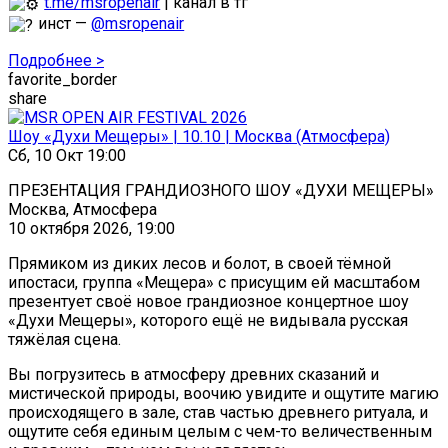
t.me/msropenair
| канал в тг
инст —
@msropenair
Подробнее >
favorite_border
share
Шоу «Духи Мещеры» | 10.10 | Москва (Атмосфера)
Сб, 10 Окт 19:00
ПРЕЗЕНТАЦИЯ ГРАНДИОЗНОГО ШОУ «ДУХИ МЕЩЕРЫ»
Москва, Атмосфера
10 октября 2026, 19:00
Прямиком из диких лесов и болот, в своей тёмной
ипостаси, группа «Мещера» с присущим ей масштабом
презентует своё новое грандиозное концертное шоу
«Духи Мещеры», которого ещё не видывала русская
тяжёлая сцена.
Вы погрузитесь в атмосферу древних сказаний и
мистической природы, воочию увидите и ощутите магию
происходящего в зале, став частью древнего ритуала, и
ощутите себя единым целым с чем-то величественным