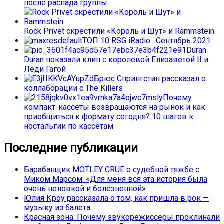
после распада группы
Rock Privet скрестили «Король и Шут» и Rammstein
ТОП 10 RSG iRadio . Сентябрь 2021
Duran
Duran показали клип с королевой Елизаветой II и
Леди Гагой
Брюс Спрингстин рассказал о
коллаборации с The Killers
Почему
компакт-кассеты возвращаются на рынок и как
приобщиться к формату сегодня? 10 шагов к
ностальгии по кассетам
Последние публикации
Барабанщик MÖTLEY CRÜE о судебной тяжбе с
Миком Марсом: «Для меня вся эта история была
очень неловкой и болезненной»
Юлия Кроу рассказала о том, как пришла в рок —
музыку из балета
Красная зона: Почему звукорежиссеры проклинали