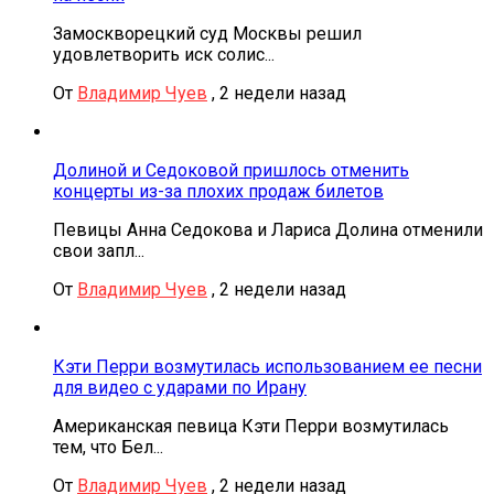
Замоскворецкий суд Москвы решил
удовлетворить иск солис...
От
Владимир Чуев
,
2 недели назад
Долиной и Седоковой пришлось отменить
концерты из-за плохих продаж билетов
Певицы Анна Седокова и Лариса Долина отменили
свои запл...
От
Владимир Чуев
,
2 недели назад
Кэти Перри возмутилась использованием ее песни
для видео с ударами по Ирану
Американская певица Кэти Перри возмутилась
тем, что Бел...
От
Владимир Чуев
,
2 недели назад