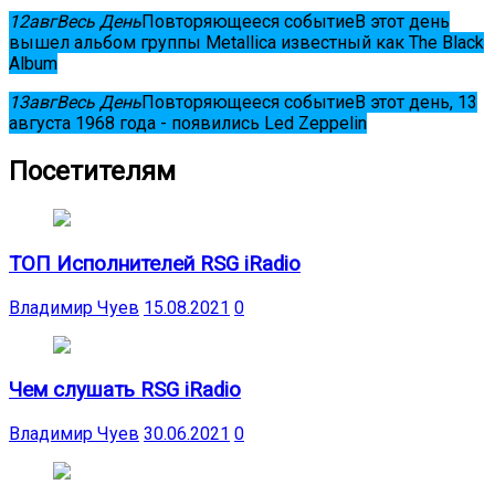
12
авг
Весь День
Повторяющееся событие
В этот день
вышел альбом группы Metallica известный как The Black
Album
13
авг
Весь День
Повторяющееся событие
В этот день, 13
августа 1968 года - появились Led Zeppelin
Посетителям
ТОП Исполнителей RSG iRadio
Владимир Чуев
15.08.2021
0
Чем слушать RSG iRadio
Владимир Чуев
30.06.2021
0