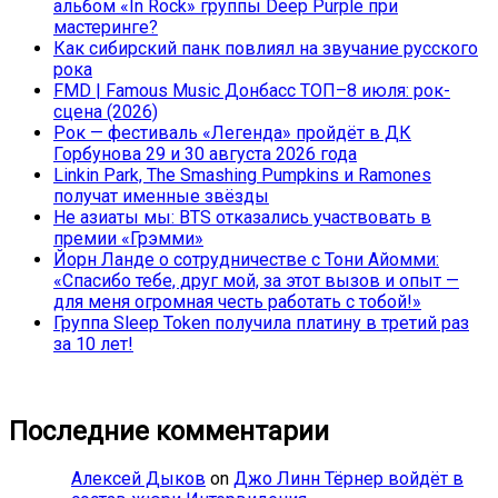
альбом «In Rock» группы Deep Purple при
мастеринге?
Как сибирский панк повлиял на звучание русского
рока
FMD | Famous Music Донбасс ТОП–8 июля: рок-
сцена (2026)
Рок — фестиваль «Легенда» пройдёт в ДК
Горбунова 29 и 30 августа 2026 года
Linkin Park, The Smashing Pumpkins и Ramones
получат именные звёзды
Не азиаты мы: BTS отказались участвовать в
премии «Грэмми»
Йорн Ланде о сотрудничестве с Тони Айомми:
«Спасибо тебе, друг мой, за этот вызов и опыт —
для меня огромная честь работать с тобой!»
Группа Sleep Token получила платину в третий раз
за 10 лет!
Последние комментарии
Алексей Дыков
on
Джо Линн Тёрнер войдёт в