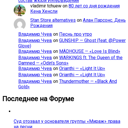
состав жюри Интервидения
vladimir tchuew
on
80 лет со дня рождения
Кена Хенсли
Stan Store alternatives
on
Алан Парсонс. День
Рождения
Владимир Чуев
on
Песнь про утро
Владимир Чуев
on
GUNSHIP — Ghost (feat. @Power
Glove)
Владимир Чуев
on
MÄDHOUSE — «Love Is Blind»
Владимир Чуев
on
WARKINGS ft. The Queen of the
Damned — «Odin’s Sons»
Владимир Чуев
on
Orianthi — «Light It Up»
Владимир Чуев
on
Orianthi — «Light It Up»
Владимир Чуев
on
Thundermother — «Black And
Gold»
Последнее на Форуме
Суд отозвал у основателя группы «Мираж» права
на песни