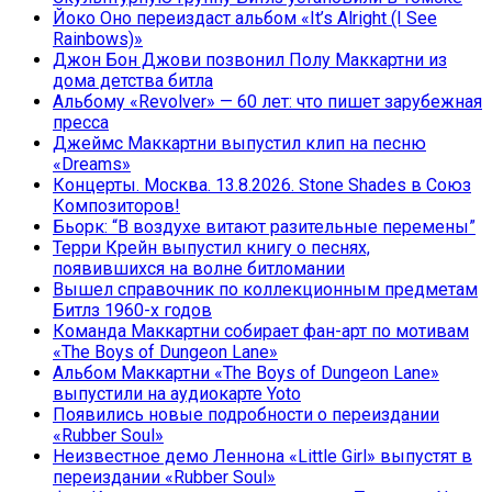
Йоко Оно переиздаст альбом «It’s Alright (I See
Rainbows)»
Джон Бон Джови позвонил Полу Маккартни из
дома детства битла
Альбому «Revolver» — 60 лет: что пишет зарубежная
пресса
Джеймс Маккартни выпустил клип на песню
«Dreams»
Концерты. Москва. 13.8.2026. Stone Shades в Союз
Композиторов!
Бьорк: “В воздухе витают разительные перемены”
Терри Крейн выпустил книгу о песнях,
появившихся на волне битломании
Вышел справочник по коллекционным предметам
Битлз 1960-х годов
Команда Маккартни собирает фан-арт по мотивам
«The Boys of Dungeon Lane»
Альбом Маккартни «The Boys of Dungeon Lane»
выпустили на аудиокарте Yoto
Появились новые подробности о переиздании
«Rubber Soul»
Неизвестное демо Леннона «Little Girl» выпустят в
переиздании «Rubber Soul»