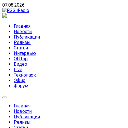
Skip
07.08.2026
to
content
RSG iRadio
RSG iRadio — Музыка различных музыкальных
направлений без возрастных ограничений
Главная
Новости
Публикации
Релизы
Статьи
Интервью
OffTop
Видео
Live
Технопарк
Эфир
Форум
Главная
Новости
Публикации
Релизы
Статьи