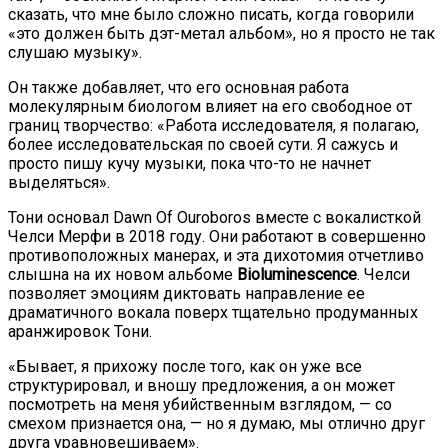
сказать, что мне было сложно писать, когда говорили
«это должен быть дэт-метал альбом», но я просто не так
слушаю музыку».
Он также добавляет, что его основная работа
молекулярным биологом влияет на его свободное от
границ творчество: «Работа исследователя, я полагаю,
более исследовательская по своей сути. Я сажусь и
просто пишу кучу музыки, пока что-то не начнет
выделяться».
Тони основал Dawn Of Ouroboros вместе с вокалисткой
Челси Мерфи в 2018 году. Они работают в совершенно
противоположных манерах, и эта дихотомия отчетливо
слышна на их новом альбоме
Bioluminescence
. Челси
позволяет эмоциям диктовать направление ее
драматичного вокала поверх тщательно продуманных
аранжировок Тони.
«Бывает, я прихожу после того, как он уже все
структурировал, и вношу предложения, а он может
посмотреть на меня убийственным взглядом, — со
смехом признается она, — но я думаю, мы отлично друг
друга уравновешиваем».