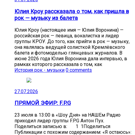
Юлия Кроу рассказала о том, как пришла в
рок — музыку из балета
Юлия Кроу (настоящее имя — Юлия Воронина) —
российская рок — певица, вокалистка и лидер
группы КРОУ. До того, как прийти в рок — музыку,
она являлась ведущей солисткой Кремлёвского
балета и фотомоделью глянцевых журналов. В
июне 2026 года Юлия Воронина дала интервью, в
рамках которого рассказала о том, как
История рок - музыки
0 comments
27.07.2026
ПРЯМОЙ ЭФИР: F.P.G
23 июля в 13:00 в «Шоу Дня» на НАШЕм Радио
приходил лидер группы F.P.G Антон Пух.
Поделиться записью в: 1 1Поделиться
Публикации с похожим содержанием: «Я остаюсь»: