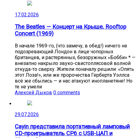
17.02.2026
The Beatles — Концерт на Крыше, Rooftop
Concert (1969)
В начале 1969-го, (что замечу, в обед!) ничего не
подозревающий Лондон в лице чопорных
британцев, и растерянных, безоружных «Бобби» * —
внезапно накрыло звуко-свистоплясовой волной
откуда-то сверху. Жители поначалу решили: «Опять
этот Лоза!», или же пророчества Герберта Уэллса
всё же сбылись — и нас атакуют инопланетяне! Но
те не умели
Алексей Дыков
0 comments
29.07.2026
Cayin представила портативный ламповый
CD-проигрыватель CP6 с USB-ЦАП и