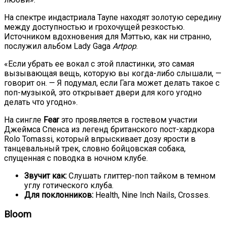
На спектре индастриала Tayne находят золотую середину
между доступностью и грохочущей резкостью.
Источником вдохновения для Мэттью, как ни странно,
послужил альбом Lady Gaga
Artpop
.
«Если убрать ее вокал с этой пластинки, это самая
вызывающая вещь, которую вы когда-либо слышали, —
говорит он. — Я подумал, если Гага может делать такое с
поп-музыкой, это открывает двери для кого угодно
делать что угодно».
На сингле
Fear
это проявляется в гостевом участии
Джеймса Спенса из легенд британского пост-хардкора
Rolo Tomassi, который впрыскивает дозу ярости в
танцевальный трек, словно бойцовская собака,
спущенная с поводка в ночном клубе.
Звучит как:
Слушать глиттер-поп тайком в темном
углу готического клуба.
Для поклонников:
Health, Nine Inch Nails, Crosses.
Bloom