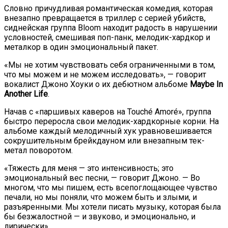
Словно причудливая романтическая комедия, которая
внезапно превращается в триллер с серией убийств,
сиднейская группа Bloom находит радость в нарушении
условностей, смешивая поп-панк, мелодик-хардкор и
металкор в один эмоциональный пакет.
«Мы не хотим чувствовать себя ограниченными в том,
что мы можем и не можем исследовать», — говорит
вокалист Джоно Хоуки о их дебютном альбоме
Maybe In
Another Life
.
Начав с «паршивых каверов на Touché Amoré», группа
быстро переросла свои мелодик-хардкорные корни. На
альбоме каждый мелодичный хук уравновешивается
сокрушительным брейкдауном или внезапным тек-
метал поворотом.
«Тяжесть для меня — это интенсивность; это
эмоциональный вес песни, — говорит Джоно. — Во
многом, что мы пишем, есть всепоглощающее чувство
печали, но мы поняли, что можем быть и злыми, и
разъяренными. Мы хотели писать музыку, которая была
бы безжалостной — и звуково, и эмоционально, и
лирически».