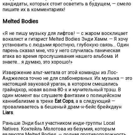
кандидаты, которых стоит осветить в будущем, — смело
пишите их в комментариях!
Melted Bodies
«Я не пишу музыку для лифтов! — с жаром восклицает
вокалист и гитарист Melted Bodies Энди Хамм. — Я хочу
установить с людьми яростную, глубокую связь… Один
парень сказал мне, что у него случилась паническая
атака во время прослушивания нашего альбома. И
знаете… я думаю, это хорошо!»
Извержение альт-метала от этой команды из Лос-
Анджелеса точно не для слабонервных. Их музыка — это
настоящий звуковой ураган, в котором смешались
грайндкор, новая волна 80-х и мучительный трэш. В
один момент вы слушаете фантазии о полицейском
каннибализме в треке
Eat Cops
, а в следующий —
проваливаетесь в бешеный драм-н-бейс брейкдаун
Liars
.
Раньше Энди был участником инди-группы Local
Natives. Коктейль Молотова из безумия, которым
являются Melted Bodies, — полная противоположность