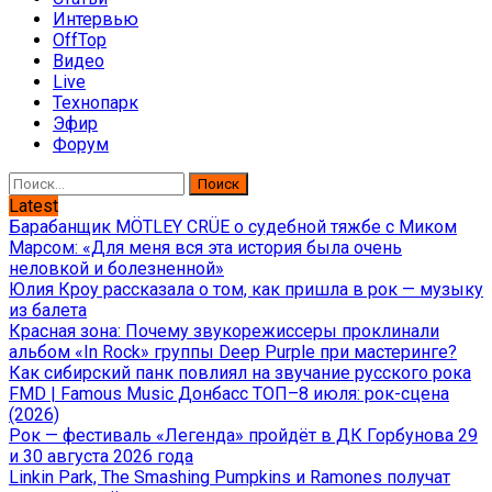
Интервью
OffTop
Видео
Live
Технопарк
Эфир
Форум
Найти:
Latest
Барабанщик MÖTLEY CRÜE о судебной тяжбе с Миком
Марсом: «Для меня вся эта история была очень
неловкой и болезненной»
Юлия Кроу рассказала о том, как пришла в рок — музыку
из балета
Красная зона: Почему звукорежиссеры проклинали
альбом «In Rock» группы Deep Purple при мастеринге?
Как сибирский панк повлиял на звучание русского рока
FMD | Famous Music Донбасс ТОП–8 июля: рок-сцена
(2026)
Рок — фестиваль «Легенда» пройдёт в ДК Горбунова 29
и 30 августа 2026 года
Linkin Park, The Smashing Pumpkins и Ramones получат