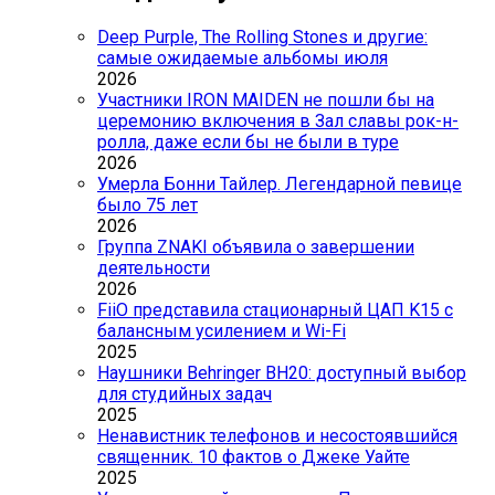
Deep Purple, The Rolling Stones и другие:
самые ожидаемые альбомы июля
2026
Участники IRON MAIDEN не пошли бы на
церемонию включения в Зал славы рок-н-
ролла, даже если бы не были в туре
2026
Умерла Бонни Тайлер. Легендарной певице
было 75 лет
2026
Группа ZNAKI объявила о завершении
деятельности
2026
FiiO представила стационарный ЦАП K15 с
балансным усилением и Wi-Fi
2025
Наушники Behringer BH20: доступный выбор
для студийных задач
2025
Ненавистник телефонов и несостоявшийся
священник. 10 фактов о Джеке Уайте
2025