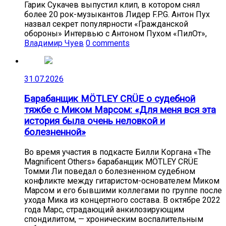
Гарик Сукачев выпустил клип, в котором снял
более 20 рок-музыкантов Лидер F.P.G. Антон Пух
назвал секрет популярности «Гражданской
обороны» Интервью с Антоном Пухом «ПилОт»,
Владимир Чуев
0 comments
31.07.2026
Барабанщик MÖTLEY CRÜE о судебной
тяжбе с Миком Марсом: «Для меня вся эта
история была очень неловкой и
болезненной»
Во время участия в подкасте Билли Коргана «The
Magnificent Others» барабанщик MÖTLEY CRÜE
Томми Ли поведал о болезненном судебном
конфликте между гитаристом-основателем Миком
Марсом и его бывшими коллегами по группе после
ухода Мика из концертного состава. В октябре 2022
года Марс, страдающий анкилозирующим
спондилитом, — хроническим воспалительным