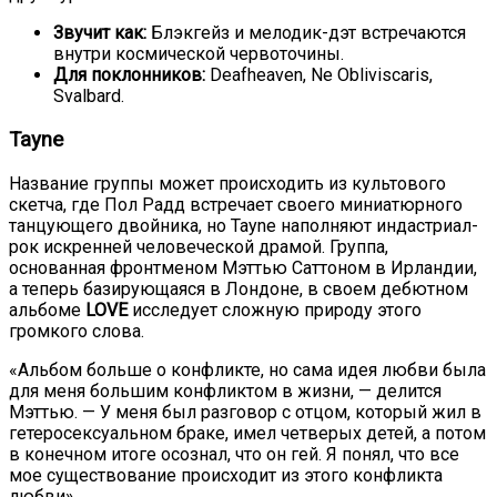
Звучит как:
Блэкгейз и мелодик-дэт встречаются
внутри космической червоточины.
Для поклонников:
Deafheaven, Ne Obliviscaris,
Svalbard.
Tayne
Название группы может происходить из культового
скетча, где Пол Радд встречает своего миниатюрного
танцующего двойника, но Tayne наполняют индастриал-
рок искренней человеческой драмой. Группа,
основанная фронтменом Мэттью Саттоном в Ирландии,
а теперь базирующаяся в Лондоне, в своем дебютном
альбоме
LOVE
исследует сложную природу этого
громкого слова.
«Альбом больше о конфликте, но сама идея любви была
для меня большим конфликтом в жизни, — делится
Мэттью. — У меня был разговор с отцом, который жил в
гетеросексуальном браке, имел четверых детей, а потом
в конечном итоге осознал, что он гей. Я понял, что все
мое существование происходит из этого конфликта
любви».