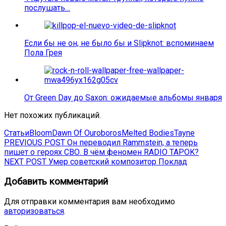
послушать…
Если бы не он, не было бы и Slipknot: вспоминаем
Пола Грея
От Green Day до Saxon: ожидаемые альбомы января
Нет похожих публикаций.
Статьи
Bloom
Dawn Of Ouroboros
Melted Bodies
Tayne
Навигация
Previous
PREVIOUS POST
Он переводил Rammstein, а теперь
post:
пишет о героях СВО. В чём феномен RADIO TAPOK?
по
Next
NEXT POST
Умер советский композитор Поклад
записям
post:
Добавить комментарий
Для отправки комментария вам необходимо
авторизоваться
.