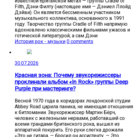
известной британской метал — группы Cradle of
Filth, Дэни Филту (настоящее имя — Дэниел Ллойд
Дэйви). Он является бессменным участником
музыкального коллектива, основанного в 1991
году. Творчество группы Cradle of Filth напрямую
вдохновлено классическими фильмами ужасов и
готической литературой, а сам Дэни
История рок - музыки
0 comments
30.07.2026
Красная зона: Почему звукорежиссеры
проклинали альбом «In Rock» группы Deep
Purple при мастеринге?
Весной 1970 года в коридорах лондонской студии
Abbey Road царила паника, не имеющая отношения
к битломании. Звукорежиссер Мартин Бёрч,
человек с железными нервами, работавший со
всеми грандами британского рока, вышел из
аппаратной покурить. Его руки слегка дрожали.
«Это не гитара, — бросил он ассистенту. — Это