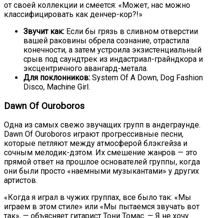
от своей коллекции и смеется: «Может, нас можно
классифицировать как денчер-кор?!»
Звучит как:
Если бы грязь в сливном отверстии
вашей раковины обрела сознание, отрастила
конечности, а затем устроила экзистенциальный
срыв под саундтрек из индастриал-грайндкора и
эксцентричного авангард-метала.
Для поклонников:
System Of A Down, Dog Fashion
Disco, Machine Girl.
Dawn Of Ouroboros
Одна из самых свежо звучащих групп в андеграунде.
Dawn Of Ouroboros играют прогрессивные песни,
которые петляют между атмосферой блэкгейза и
сочным мелодик-дэтом. Их смешение жанров — это
прямой ответ на прошлое основателей группы, когда
они были просто «наемными музыкантами» у других
артистов.
«Когда я играл в чужих группах, все было так: «Мы
играем в этом стиле» или «Мы пытаемся звучать вот
так», — объясняет гитарист Тони Томас. — Я не хочу