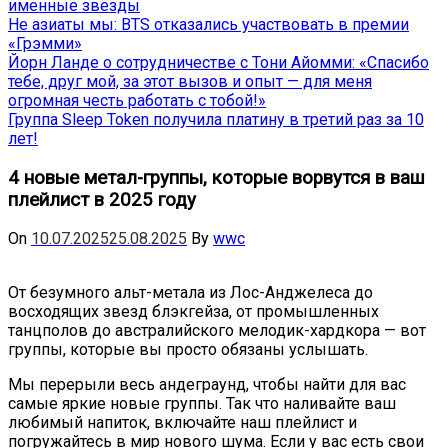
именные звёзды
Не азиаты мы: BTS отказались участвовать в премии
«Грэмми»
Йорн Ланде о сотрудничестве с Тони Айомми: «Спасибо
тебе, друг мой, за этот вызов и опыт — для меня
огромная честь работать с тобой!»
Группа Sleep Token получила платину в третий раз за 10
лет!
4 новые метал-группы, которые ворвутся в ваш
плейлист в 2025 году
On
10.07.2025
25.08.2025
By
wwc
От безумного альт-метала из Лос-Анджелеса до
восходящих звезд блэкгейза, от промышленных
танцполов до австралийского мелодик-хардкора — вот
группы, которые вы просто обязаны услышать.
Мы перерыли весь андеграунд, чтобы найти для вас
самые яркие новые группы. Так что наливайте ваш
любимый напиток, включайте наш плейлист и
погружайтесь в мир нового шума. Если у вас есть свои