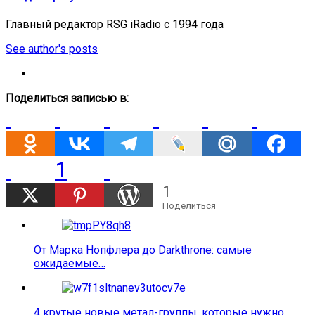
Главный редактор RSG iRadio с 1994 года
See author's posts
Поделиться записью в:
1
1
Поделиться
От Марка Нопфлера до Darkthrone: самые
ожидаемые…
4 крутые новые метал-группы, которые нужно