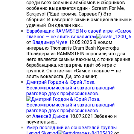
среди всех сольных альбомов и сборников
особенно выделяется один - Scream For Me,
Sarajevo! ("Ещё громче, Сараево!") Это
сборник. И наверное самый эмоциональный и
удачный. Он сделан как…
Барабанщик RAMMSTEIN о своей игре: «Самое
главное — не злить вокалиста»
от
Владимир Чуев
12.05.2025
В новом
интервью Thomann's Drum Bash Кристофа
Шнайдера из RAMMSTEIN спросили, что для
него является самым важным, с точки зрения
барабанщика, когда речь идёт об игре с
группой. Он ответил: «Самое главное — не
злить вокалиста. Да, это значит,…
Дмитрий Гордон & Юрий Лоза.
Бескомпромиссный и захватывающий
разговор двух профессионалов.
от
Алексей Дыков
18.07.2021
Забавно и
поучительно...
Умер последний из основателей группы
Lynyrd Skynyrd
от