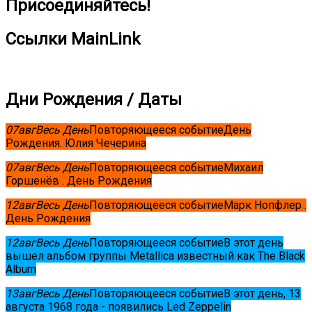
Присоединяйтесь!
Ссылки MainLink
Дни Рождения / Даты
07
авг
Весь День
Повторяющееся событие
День
Рождения. Юлия Чечерина
07
авг
Весь День
Повторяющееся событие
Михаил
Горшенёв . День Рождения
12
авг
Весь День
Повторяющееся событие
Марк Нопфлер .
День Рождения
12
авг
Весь День
Повторяющееся событие
В этот день
вышел альбом группы Metallica известный как The Black
Album
13
авг
Весь День
Повторяющееся событие
В этот день, 13
августа 1968 года - появились Led Zeppelin