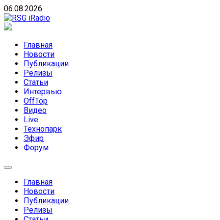
Skip
06.08.2026
to
content
RSG iRadio
RSG iRadio — Музыка различных музыкальных
направлений без возрастных ограничений
Главная
Новости
Публикации
Релизы
Статьи
Интервью
OffTop
Видео
Live
Технопарк
Эфир
Форум
Главная
Новости
Публикации
Релизы
Статьи