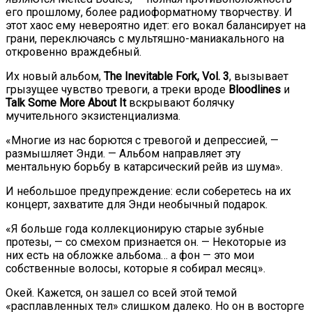
его прошлому, более радиоформатному творчеству. И
этот хаос ему невероятно идет: его вокал балансирует на
грани, переключаясь с мультяшно-маниакального на
откровенно враждебный.
Их новый альбом,
The Inevitable Fork, Vol. 3
, вызывает
грызущее чувство тревоги, а треки вроде
Bloodlines
и
Talk Some More About It
вскрывают болячку
мучительного экзистенциализма.
«Многие из нас борются с тревогой и депрессией, —
размышляет Энди. — Альбом направляет эту
ментальную борьбу в катарсический рейв из шума».
И небольшое предупреждение: если соберетесь на их
концерт, захватите для Энди необычный подарок.
«Я больше года коллекционирую старые зубные
протезы, — со смехом признается он. — Некоторые из
них есть на обложке альбома… а фон — это мои
собственные волосы, которые я собирал месяц».
Окей. Кажется, он зашел со всей этой темой
«расплавленных тел» слишком далеко. Но он в восторге