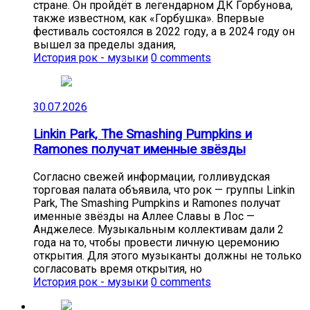
стране. Он пройдёт в легендарном ДК Горбунова,
также известном, как «Горбушка». Впервые
фестиваль состоялся в 2022 году, а в 2024 году он
вышел за пределы здания,
История рок - музыки
0 comments
30.07.2026
Linkin Park, The Smashing Pumpkins и
Ramones получат именные звёзды
Согласно свежей информации, голливудская
торговая палата объявила, что рок — группы Linkin
Park, The Smashing Pumpkins и Ramones получат
именные звёзды на Аллее Славы в Лос —
Анджелесе. Музыкальным коллективам дали 2
года на то, чтобы провести личную церемонию
открытия. Для этого музыканты должны не только
согласовать время открытия, но
История рок - музыки
0 comments