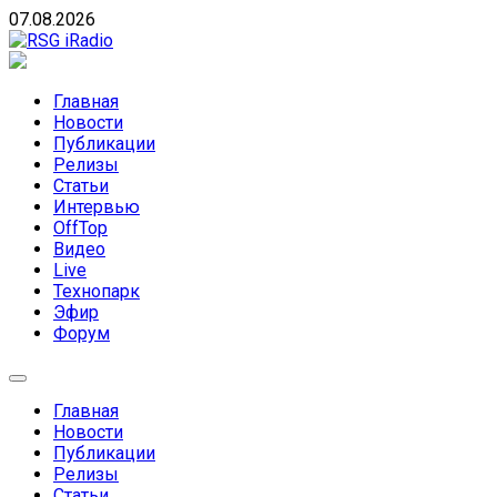
Skip
07.08.2026
to
content
RSG iRadio
RSG iRadio — Музыка различных музыкальных направлен
Главная
Новости
Публикации
Релизы
Статьи
Интервью
OffTop
Видео
Live
Технопарк
Эфир
Форум
Главная
Новости
Публикации
Релизы
Статьи