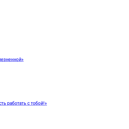
лезненной»
ть работать с тобой!»