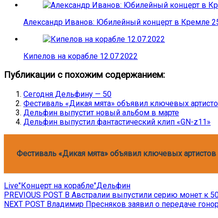
Александр Иванов: Юбилейный концерт в Кремле 25.
Кипелов на корабле 12.07.2022
Публикации с похожим содержанием:
Сегодня Дельфину — 50
Фестиваль «Дикая мята» объявил ключевых артисто
Дельфин выпустит новый альбом в марте
Дельфин выпустил фантастический клип «GN-z11»
Фестиваль «Дикая мята» объявил ключевых артистов 
Live
"Концерт на корабле"
Дельфин
Навигация
Previous
PREVIOUS POST
В Австралии выпустили серию монет к 
Next
post:
NEXT POST
Владимир Пресняков заявил о передаче гонор
по
post: