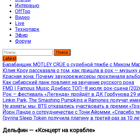
Интервью
OffTop
Видео
Live
Технопарк
Эфир
Форум
Найти:
Latest
Барабанщик MÖTLEY CRÜE о судебной тяжбе с Миком Марс
Юлия Кроу рассказала о том, как пришла в рок — музыку 
Красная зона: Почему звукорежиссеры проклинали альбом
Как сибирский панк повлиял на звучание русского рока
FMD | Famous Music Донбасс ТОП–8 июля: рок-сцена (202
Рок — фестиваль «Легенда» пройдёт в ДК Горбунова 29 и 
Linkin Park, The Smashing Pumpkins и Ramones получат и
Не азиаты мы: BTS отказались участвовать в премии «Гр
Йорн Ланде о сотрудничестве с Тони Айомми: «Спасибо теб
Группа Sleep Token получила платину в третий раз за 10 ле
Дельфин — «Концерт на корабле»