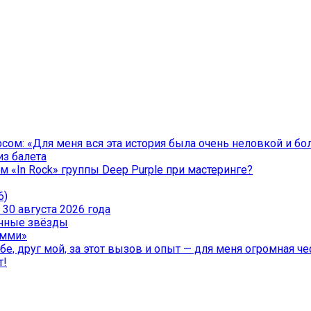
ом: «Для меня вся эта история была очень неловкой и бо
из балета
 «In Rock» группы Deep Purple при мастеринге?
6)
30 августа 2026 года
менные звёзды
эмми»
е, друг мой, за этот вызов и опыт — для меня огромная чес
т!