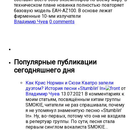
техническом плане новинка полностью повторяет
базовую модель EAH-AZ100. В основе лежат
фирменные 10-мм излучатели
Владимир Чуев
0 comments
Популярные публикации
сегодняшнего дня
Как Крис Норман и Сюзи Кватро запели
дуэтом? История песни «Stumblin’ In»
от
Владимир Чуев
13.07.2021
В комментариях к
моим статьям, посвящённым хитам группы
SMOKIE, читатели не раз спрашивали, почему
я не упомянул знаменитую песню «Stumblin'
In». Ну, во-первых, потому что она не входила
в репертуар группы. По сути, песня стала
первым синглом вокалиста SMOKIE…