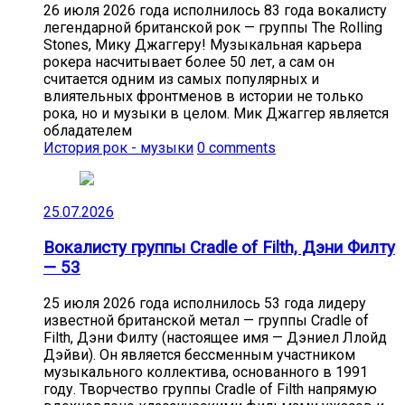
26 июля 2026 года исполнилось 83 года вокалисту
легендарной британской рок — группы The Rolling
Stones, Мику Джаггеру! Музыкальная карьера
рокера насчитывает более 50 лет, а сам он
считается одним из самых популярных и
влиятельных фронтменов в истории не только
рока, но и музыки в целом. Мик Джаггер является
обладателем
История рок - музыки
0 comments
25.07.2026
Вокалисту группы Cradle of Filth, Дэни Филту
— 53
25 июля 2026 года исполнилось 53 года лидеру
известной британской метал — группы Cradle of
Filth, Дэни Филту (настоящее имя — Дэниел Ллойд
Дэйви). Он является бессменным участником
музыкального коллектива, основанного в 1991
году. Творчество группы Cradle of Filth напрямую