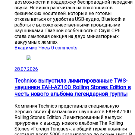
возможности и поддержку беспроводной передачи
звука. Новинка рассчитана на поклонников
физических носителей, которые не готовы
отказываться от удобства USB-аудио, Bluetooth и
работы с высококачественными проводными
наушниками. Главной особенностью Cayin CP6
стала ламповая секция на двух миниатюрных
вакуумных лампах
Владимир Чуев
0 comments
28.07.2026
Technics выпустила лимитированные TWS-
наушники EAH-AZ100 Rolling Stones Edition в
честь нового альбома легендарной группы
Компания Technics представила специальную
версию своих флагманских наушников EAH-AZ100
Rolling Stones Edition. Лимитированный выпуск
приурочен к выходу нового альбома The Rolling
Stones «Foreign Tongues», а общий тираж новинки
составит всего 5000 экземпляров по всему миру. В