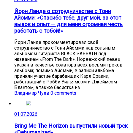
Йорн Ланде о сотрудничестве с Тони
Айомми: «Спасибо тебе, друг мой, за этот
вызов и опыт — для меня огромная честь
работать с тобой!»
Йорн Ланде прокомментировал своё
сотрудничество с Тони Айомми над сольным
альбомом гитариста BLACK SABBATH под
названием «From The Dark». Норвежский певец
указан в качестве соавтора всех восьми треков
альбома; помимо Айомми, в записи альбома
приняли участие барабанщик Карл Бразил,
работавший с Робби Уильямсом и Джеймсом
Блантом, а также басистка из
Владимир Чуев
0 comments
01.07.2026
Bring Me The Horizon выпустили новый трек
«Dehumanized»