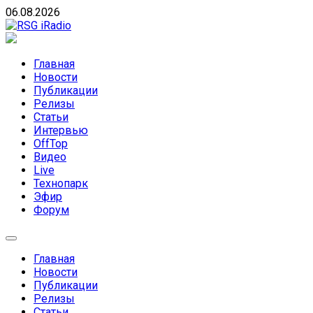
Skip
06.08.2026
to
content
RSG iRadio
RSG iRadio — Музыка различных музыкальных
направлений без возрастных ограничений
Главная
Новости
Публикации
Релизы
Статьи
Интервью
OffTop
Видео
Live
Технопарк
Эфир
Форум
Главная
Новости
Публикации
Релизы
Статьи