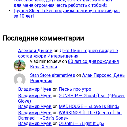
для меня огромная честь работать с тобой!»
Группа Sleep Token получила платину в третий раз
за 10 лет!
Последние комментарии
Алексей Дыков
on
Джо Линн Тёрнер войдёт в
состав жюри Интервидения
vladimir tchuew
on
80 лет со дня рождения
Кена Хенсли
Stan Store alternatives
on
Алан Парсонс. День
Рождения
Владимир Чуев
on
Песнь про утро
Владимир Чуев
on
GUNSHIP — Ghost (feat. @Power
Glove)
Владимир Чуев
on
MÄDHOUSE — «Love Is Blind»
Владимир Чуев
on
WARKINGS ft. The Queen of the
Damned — «Odin’s Sons»
Владимир Чуев
on
Orianthi — «Light It Up»