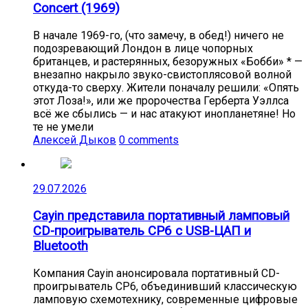
Concert (1969)
В начале 1969-го, (что замечу, в обед!) ничего не
подозревающий Лондон в лице чопорных
британцев, и растерянных, безоружных «Бобби» * —
внезапно накрыло звуко-свистоплясовой волной
откуда-то сверху. Жители поначалу решили: «Опять
этот Лоза!», или же пророчества Герберта Уэллса
всё же сбылись — и нас атакуют инопланетяне! Но
те не умели
Алексей Дыков
0 comments
29.07.2026
Cayin представила портативный ламповый
CD-проигрыватель CP6 с USB-ЦАП и
Bluetooth
Компания Cayin анонсировала портативный CD-
проигрыватель CP6, объединивший классическую
ламповую схемотехнику, современные цифровые