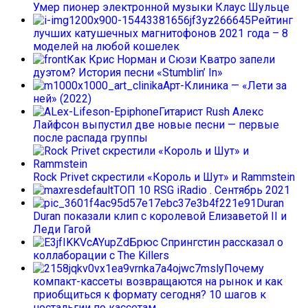
Умер пионер электронной музыки Клаус Шульце
Рейтинг
лучших катушечных магнитофонов 2021 года – 8
моделей на любой кошелек
Как Крис Норман и Сюзи Кватро запели
дуэтом? История песни «Stumblin’ In»
Арт-Клиника — «Лети за
ней» (2022)
Гитарист Rush Алекс
Лайфсон выпустил две новые песни — первые
после распада группы
Rock Privet скрестили «Король и Шут» и Rammstein
ТОП 10 RSG iRadio . Сентябрь 2021
Duran
Duran показали клип с королевой Елизаветой II и
Леди Гагой
Брюс Спрингстин рассказал о
коллаборации с The Killers
Почему
компакт-кассеты возвращаются на рынок и как
приобщиться к формату сегодня? 10 шагов к
ностальгии по кассетам