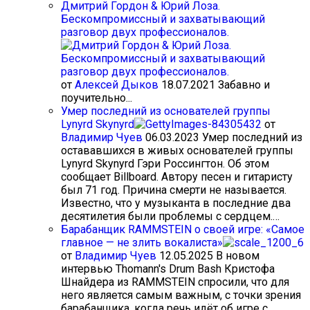
Дмитрий Гордон & Юрий Лоза.
Бескомпромиссный и захватывающий
разговор двух профессионалов.
от
Алексей Дыков
18.07.2021
Забавно и
поучительно...
Умер последний из основателей группы
Lynyrd Skynyrd
от
Владимир Чуев
06.03.2023
Умер последний из
остававшихся в живых основателей группы
Lynyrd Skynyrd Гэри Россингтон. Об этом
сообщает Billboard. Автору песен и гитаристу
был 71 год. Причина смерти не называется.
Известно, что у музыканта в последние два
десятилетия были проблемы с сердцем.…
Барабанщик RAMMSTEIN о своей игре: «Самое
главное — не злить вокалиста»
от
Владимир Чуев
12.05.2025
В новом
интервью Thomann's Drum Bash Кристофа
Шнайдера из RAMMSTEIN спросили, что для
него является самым важным, с точки зрения
барабанщика, когда речь идёт об игре с