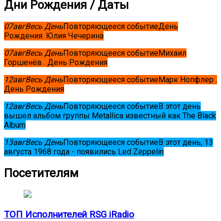
Дни Рождения / Даты
07
авг
Весь День
Повторяющееся событие
День
Рождения. Юлия Чечерина
07
авг
Весь День
Повторяющееся событие
Михаил
Горшенёв . День Рождения
12
авг
Весь День
Повторяющееся событие
Марк Нопфлер .
День Рождения
12
авг
Весь День
Повторяющееся событие
В этот день
вышел альбом группы Metallica известный как The Black
Album
13
авг
Весь День
Повторяющееся событие
В этот день, 13
августа 1968 года - появились Led Zeppelin
Посетителям
ТОП Исполнителей RSG iRadio