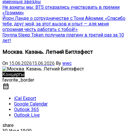
именные звёзды
Не азиаты мы: BTS отказались участвовать в премии
«Грэмми»
Йорн Ланде о сотрудничестве с Тони Айомми: «Спасибо
тебе, друг мой, за этот вызов и опыт — для меня
огромная честь работать с тобой!»
Группа Sleep Token получила платину в третий раз за 10
лет!
Москва. Казань. Летний Битлзфест
On
15.06.2026
15.06.2026
By
wwc
Концерты
favorite_border
iCal Export
Google Calendar
Outlook 365
Outlook Live
share
30 Июл
19:00