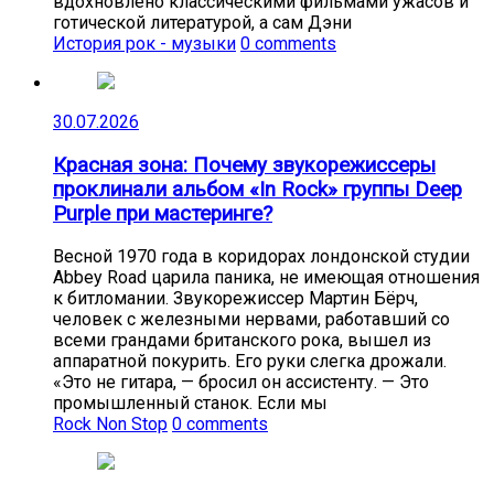
вдохновлено классическими фильмами ужасов и
готической литературой, а сам Дэни
История рок - музыки
0 comments
30.07.2026
Красная зона: Почему звукорежиссеры
проклинали альбом «In Rock» группы Deep
Purple при мастеринге?
Весной 1970 года в коридорах лондонской студии
Abbey Road царила паника, не имеющая отношения
к битломании. Звукорежиссер Мартин Бёрч,
человек с железными нервами, работавший со
всеми грандами британского рока, вышел из
аппаратной покурить. Его руки слегка дрожали.
«Это не гитара, — бросил он ассистенту. — Это
промышленный станок. Если мы
Rock Non Stop
0 comments