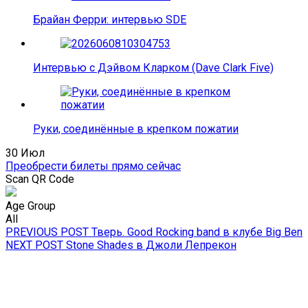
Брайан Ферри: интервью SDE
Интервью с Дэйвом Кларком (Dave Clark Five)
Руки, соединённые в крепком пожатии
30 Июл
Преобрести билеты прямо сейчас
Scan QR Code
Age Group
All
Навигация
Previous
PREVIOUS POST
Тверь. Good Rocking band в клубе Big Ben
Next
post:
NEXT POST
Stone Shades в Джоли Лепрекон
по
post:
записям