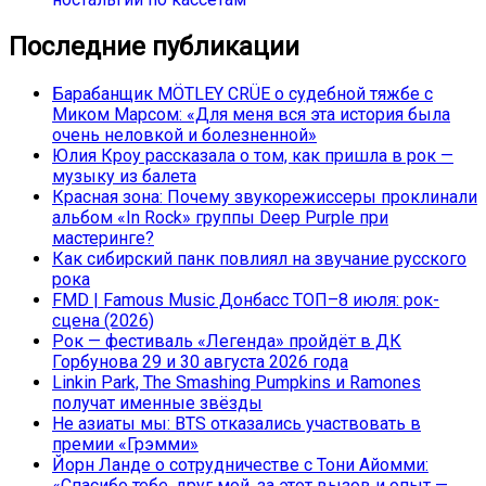
Последние публикации
Барабанщик MÖTLEY CRÜE о судебной тяжбе с
Миком Марсом: «Для меня вся эта история была
очень неловкой и болезненной»
Юлия Кроу рассказала о том, как пришла в рок —
музыку из балета
Красная зона: Почему звукорежиссеры проклинали
альбом «In Rock» группы Deep Purple при
мастеринге?
Как сибирский панк повлиял на звучание русского
рока
FMD | Famous Music Донбасс ТОП–8 июля: рок-
сцена (2026)
Рок — фестиваль «Легенда» пройдёт в ДК
Горбунова 29 и 30 августа 2026 года
Linkin Park, The Smashing Pumpkins и Ramones
получат именные звёзды
Не азиаты мы: BTS отказались участвовать в
премии «Грэмми»
Йорн Ланде о сотрудничестве с Тони Айомми:
«Спасибо тебе, друг мой, за этот вызов и опыт —