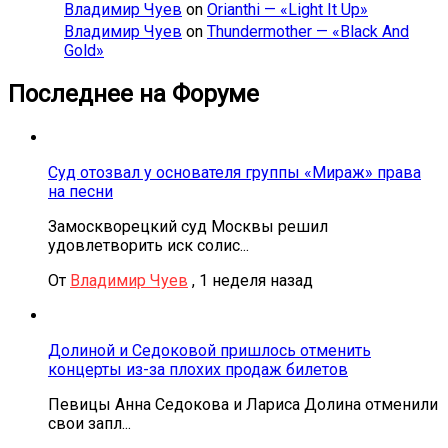
Владимир Чуев
on
Orianthi — «Light It Up»
Владимир Чуев
on
Thundermother — «Black And
Gold»
Последнее на Форуме
Суд отозвал у основателя группы «Мираж» права
на песни
Замоскворецкий суд Москвы решил
удовлетворить иск солис...
От
Владимир Чуев
,
1 неделя назад
Долиной и Седоковой пришлось отменить
концерты из-за плохих продаж билетов
Певицы Анна Седокова и Лариса Долина отменили
свои запл...