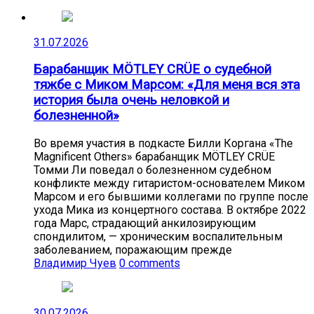
31.07.2026
Барабанщик MÖTLEY CRÜE о судебной
тяжбе с Миком Марсом: «Для меня вся эта
история была очень неловкой и
болезненной»
Во время участия в подкасте Билли Коргана «The
Magnificent Others» барабанщик MÖTLEY CRÜE
Томми Ли поведал о болезненном судебном
конфликте между гитаристом-основателем Миком
Марсом и его бывшими коллегами по группе после
ухода Мика из концертного состава. В октябре 2022
года Марс, страдающий анкилозирующим
спондилитом, — хроническим воспалительным
заболеванием, поражающим прежде
Владимир Чуев
0 comments
30.07.2026