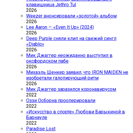
клавишница Jethro Tul
2026
Weezer анонсировали «золотой» альбом
2026
Lee Aaron — «Even It Up» (2024)
2026
Deep Purple сняли клип на свежий сингл
«Diablo»
2026
Мик Джаггер неожиданно выступил в
оксфордском пабе
2026
Михаэль Шенкер заявил, что IRON MAIDEN не
изобретали галопирующий ритм
2026
Мик Джаггер заразился коронавирусом
2022
Оззи Осборна прооперировали
2022
«Искусство в спорте» Любови Барыкиной в
Барнауле
2022
Paradise Lost