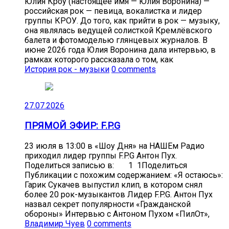
Юлия Кроу (настоящее имя — Юлия Воронина) —
российская рок — певица, вокалистка и лидер
группы КРОУ. До того, как прийти в рок — музыку,
она являлась ведущей солисткой Кремлёвского
балета и фотомоделью глянцевых журналов. В
июне 2026 года Юлия Воронина дала интервью, в
рамках которого рассказала о том, как
История рок - музыки
0 comments
27.07.2026
ПРЯМОЙ ЭФИР: F.P.G
23 июля в 13:00 в «Шоу Дня» на НАШЕм Радио
приходил лидер группы F.P.G Антон Пух.
Поделиться записью в: 1 1Поделиться
Публикации с похожим содержанием: «Я остаюсь»:
Гарик Сукачев выпустил клип, в котором снял
более 20 рок-музыкантов Лидер F.P.G. Антон Пух
назвал секрет популярности «Гражданской
обороны» Интервью с Антоном Пухом «ПилОт»,
Владимир Чуев
0 comments