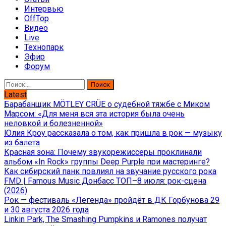
Интервью
OffTop
Видео
Live
Технопарк
Эфир
Форум
Найти:
Latest
Барабанщик MÖTLEY CRÜE о судебной тяжбе с Миком
Марсом: «Для меня вся эта история была очень
неловкой и болезненной»
Юлия Кроу рассказала о том, как пришла в рок — музыку
из балета
Красная зона: Почему звукорежиссеры проклинали
альбом «In Rock» группы Deep Purple при мастеринге?
Как сибирский панк повлиял на звучание русского рока
FMD | Famous Music Донбасс ТОП–8 июля: рок-сцена
(2026)
Рок — фестиваль «Легенда» пройдёт в ДК Горбунова 29
и 30 августа 2026 года
Linkin Park, The Smashing Pumpkins и Ramones получат