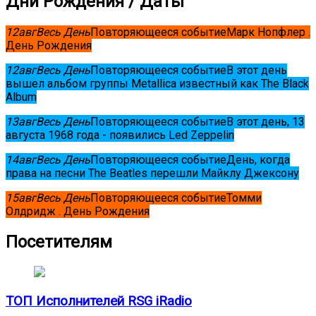
Дни Рождения / Даты
12
авг
Весь День
Повторяющееся событие
Марк Нопфлер .
День Рождения
12
авг
Весь День
Повторяющееся событие
В этот день
вышел альбом группы Metallica известный как The Black
Album
13
авг
Весь День
Повторяющееся событие
В этот день, 13
августа 1968 года - появились Led Zeppelin
14
авг
Весь День
Повторяющееся событие
День, когда
права на песни The Beatles перешли Майклу Джексону
15
авг
Весь День
Повторяющееся событие
Томми
Олдридж . День Рождения
Посетителям
ТОП Исполнителей RSG iRadio