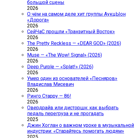
большой сцены
2026
О чём на самом деле хит группы АукцЫон
«Дорога»
2026
СейЧаС прошли «Транзитный Восток»
2026
The Pretty Reckless — «DEAR GOD» (2026)
2026
Muse — «The Wow! Signal» (2026)
2026
Deep Purple — «Splat!» (2026)
2026
Умер один из основателей «Песняров»
Владислав Мисевич
2026
Ринго Старру — 86!
2026
Овердрайв или дисторшн: как выбрать
педаль перегруза и не прогадать
2025
Джин Хоглан о важном уроке в музыкальной
индустрии: «Старайтесь помогать людям»
2025