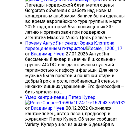
Легенды норвежской блэк-метал сцены
Gorgoroth объявили о работе над новым
концертным альбомом. Записи были сделаны
во время европейского тура группы в марте
2025 года, который был посвящен их 33-
летию и организован при поддержке
агентства Massive Music. Цель релиза —…
Почему Ангус Янг считал Эрика Клэптона
переоцененным гитаристом
от
Владимир Чуев
27.01.2026
Ангус Янг,
бессменный лидер и «вечный школьник»
группы AC/DC, всегда отличался нулевой
терпимостью к пафосу и фальши. Для него
музыка была простой и понятной: старый
добрый рок-н-ролл, пробивающий стены, и
никаких лишних украшений. Его философия —
бить зрителя по…
Умер кантри-певец Питер Купер
от
Владимир Чуев
08.12.2022
Скончался
кантри-певец, автор песен, продюсер и
журналист Питер Купер. Об этом сообщает
Variety. Купер ушел из жизни 6 декабря в