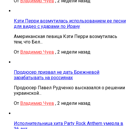
От
Владимир Чуев
,
2 недели назад
Кэти Перри возмутилась использованием ее песни
для видео с ударами по Ирану
Американская певица Кэти Перри возмутилась
тем, что Бел...
От
Владимир Чуев
,
2 недели назад
Продюсер призвал не дать Брежневой
зарабатывать на россиянах
Продюсер Павел Рудченко высказался о решении
украинской...
От
Владимир Чуев
,
2 недели назад
Исполнительница хита Party Rock Anthem умерла в
36 лет