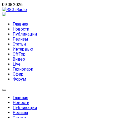
Skip
09.08.2026
to
content
RSG iRadio
RSG iRadio — Музыка различных музыкальных
направлений без возрастных ограничений
Главная
Новости
Публикации
Релизы
Статьи
Интервью
OffTop
Видео
Live
Технопарк
Эфир
Форум
Главная
Новости
Публикации
Релизы
Статьи