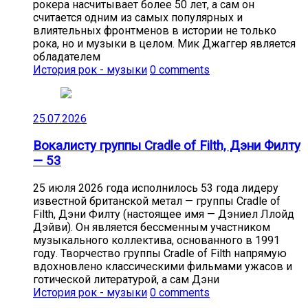
рокера насчитывает более 50 лет, а сам он
считается одним из самых популярных и
влиятельных фронтменов в истории не только
рока, но и музыки в целом. Мик Джаггер является
обладателем
История рок - музыки
0 comments
25.07.2026
Вокалисту группы Cradle of Filth, Дэни Филту
— 53
25 июля 2026 года исполнилось 53 года лидеру
известной британской метал — группы Cradle of
Filth, Дэни Филту (настоящее имя — Дэниел Ллойд
Дэйви). Он является бессменным участником
музыкального коллектива, основанного в 1991
году. Творчество группы Cradle of Filth напрямую
вдохновлено классическими фильмами ужасов и
готической литературой, а сам Дэни
История рок - музыки
0 comments