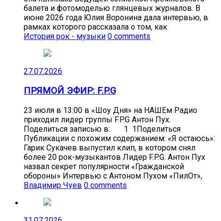
балета и фотомоделью глянцевых журналов. В
июне 2026 года Юлия Воронина дала интервью, в
рамках которого рассказала о том, как
История рок - музыки
0 comments
27.07.2026
ПРЯМОЙ ЭФИР: F.P.G
23 июля в 13:00 в «Шоу Дня» на НАШЕм Радио
приходил лидер группы F.P.G Антон Пух.
Поделиться записью в: 1 1Поделиться
Публикации с похожим содержанием: «Я остаюсь»:
Гарик Сукачев выпустил клип, в котором снял
более 20 рок-музыкантов Лидер F.P.G. Антон Пух
назвал секрет популярности «Гражданской
обороны» Интервью с Антоном Пухом «ПилОт»,
Владимир Чуев
0 comments
31.07.2026