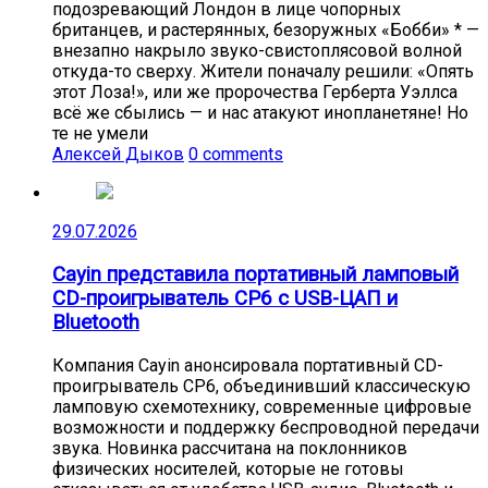
подозревающий Лондон в лице чопорных
британцев, и растерянных, безоружных «Бобби» * —
внезапно накрыло звуко-свистоплясовой волной
откуда-то сверху. Жители поначалу решили: «Опять
этот Лоза!», или же пророчества Герберта Уэллса
всё же сбылись — и нас атакуют инопланетяне! Но
те не умели
Алексей Дыков
0 comments
29.07.2026
Cayin представила портативный ламповый
CD-проигрыватель CP6 с USB-ЦАП и
Bluetooth
Компания Cayin анонсировала портативный CD-
проигрыватель CP6, объединивший классическую
ламповую схемотехнику, современные цифровые
возможности и поддержку беспроводной передачи
звука. Новинка рассчитана на поклонников
физических носителей, которые не готовы