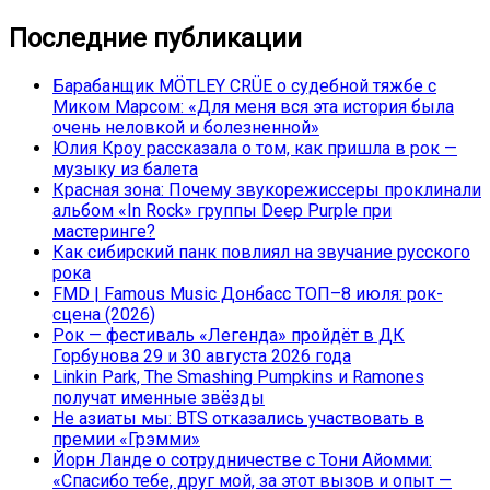
Последние публикации
Барабанщик MÖTLEY CRÜE о судебной тяжбе с
Миком Марсом: «Для меня вся эта история была
очень неловкой и болезненной»
Юлия Кроу рассказала о том, как пришла в рок —
музыку из балета
Красная зона: Почему звукорежиссеры проклинали
альбом «In Rock» группы Deep Purple при
мастеринге?
Как сибирский панк повлиял на звучание русского
рока
FMD | Famous Music Донбасс ТОП–8 июля: рок-
сцена (2026)
Рок — фестиваль «Легенда» пройдёт в ДК
Горбунова 29 и 30 августа 2026 года
Linkin Park, The Smashing Pumpkins и Ramones
получат именные звёзды
Не азиаты мы: BTS отказались участвовать в
премии «Грэмми»
Йорн Ланде о сотрудничестве с Тони Айомми:
«Спасибо тебе, друг мой, за этот вызов и опыт —