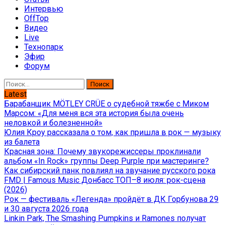
Интервью
OffTop
Видео
Live
Технопарк
Эфир
Форум
Найти:
Latest
Барабанщик MÖTLEY CRÜE о судебной тяжбе с Миком
Марсом: «Для меня вся эта история была очень
неловкой и болезненной»
Юлия Кроу рассказала о том, как пришла в рок — музыку
из балета
Красная зона: Почему звукорежиссеры проклинали
альбом «In Rock» группы Deep Purple при мастеринге?
Как сибирский панк повлиял на звучание русского рока
FMD | Famous Music Донбасс ТОП–8 июля: рок-сцена
(2026)
Рок — фестиваль «Легенда» пройдёт в ДК Горбунова 29
и 30 августа 2026 года
Linkin Park, The Smashing Pumpkins и Ramones получат