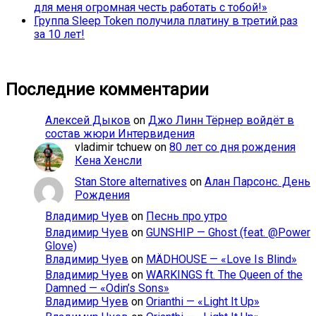
для меня огромная честь работать с тобой!»
Группа Sleep Token получила платину в третий раз
за 10 лет!
Последние комментарии
Алексей Дыков
on
Джо Линн Тёрнер войдёт в
состав жюри Интервидения
vladimir tchuew
on
80 лет со дня рождения
Кена Хенсли
Stan Store alternatives
on
Алан Парсонс. День
Рождения
Владимир Чуев
on
Песнь про утро
Владимир Чуев
on
GUNSHIP — Ghost (feat. @Power
Glove)
Владимир Чуев
on
MÄDHOUSE — «Love Is Blind»
Владимир Чуев
on
WARKINGS ft. The Queen of the
Damned — «Odin’s Sons»
Владимир Чуев
on
Orianthi — «Light It Up»