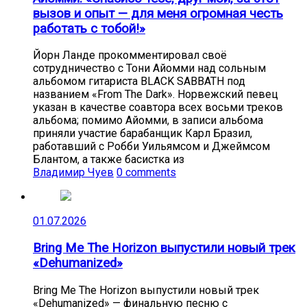
вызов и опыт — для меня огромная честь
работать с тобой!»
Йорн Ланде прокомментировал своё
сотрудничество с Тони Айомми над сольным
альбомом гитариста BLACK SABBATH под
названием «From The Dark». Норвежский певец
указан в качестве соавтора всех восьми треков
альбома; помимо Айомми, в записи альбома
приняли участие барабанщик Карл Бразил,
работавший с Робби Уильямсом и Джеймсом
Блантом, а также басистка из
Владимир Чуев
0 comments
01.07.2026
Bring Me The Horizon выпустили новый трек
«Dehumanized»
Bring Me The Horizon выпустили новый трек
«Dehumanized» — финальную песню с