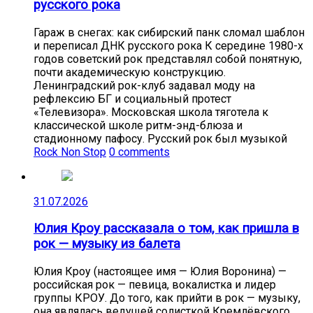
русского рока
Гараж в снегах: как сибирский панк сломал шаблон
и переписал ДНК русского рока К середине 1980-х
годов советский рок представлял собой понятную,
почти академическую конструкцию.
Ленинградский рок-клуб задавал моду на
рефлексию БГ и социальный протест
«Телевизора». Московская школа тяготела к
классической школе ритм-энд-блюза и
стадионному пафосу. Русский рок был музыкой
Rock Non Stop
0 comments
31.07.2026
Юлия Кроу рассказала о том, как пришла в
рок — музыку из балета
Юлия Кроу (настоящее имя — Юлия Воронина) —
российская рок — певица, вокалистка и лидер
группы КРОУ. До того, как прийти в рок — музыку,
она являлась ведущей солисткой Кремлёвского