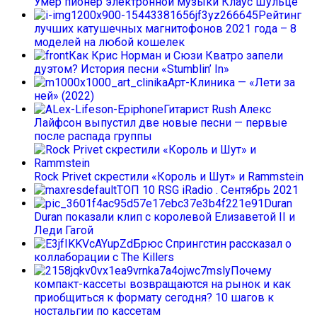
Умер пионер электронной музыки Клаус Шульце
Рейтинг
лучших катушечных магнитофонов 2021 года – 8
моделей на любой кошелек
Как Крис Норман и Сюзи Кватро запели
дуэтом? История песни «Stumblin’ In»
Арт-Клиника — «Лети за
ней» (2022)
Гитарист Rush Алекс
Лайфсон выпустил две новые песни — первые
после распада группы
Rock Privet скрестили «Король и Шут» и Rammstein
ТОП 10 RSG iRadio . Сентябрь 2021
Duran
Duran показали клип с королевой Елизаветой II и
Леди Гагой
Брюс Спрингстин рассказал о
коллаборации с The Killers
Почему
компакт-кассеты возвращаются на рынок и как
приобщиться к формату сегодня? 10 шагов к
ностальгии по кассетам