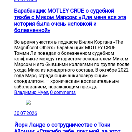
Барабанщик MÖTLEY CRÜE о судебной
тяжбе с Миком Марсом: «Для меня вся эта
история была очень неловкой и
болезненной»
Во время участия в подкасте Билли Коргана «The
Magnificent Others» барабанщик MÖTLEY CRÜE
Томми Ли поведал о болезненном судебном
конфликте между гитаристом-основателем Миком
Марсом и его бывшими коллегами по группе после
ухода Мика из концертного состава. В октябре 2022
года Марс, страдающий анкилозирующим
спондилитом, — хроническим воспалительным
заболеванием, поражающим прежде
Владимир Чуев
0 comments
30.07.2026
Йорн Ланде о сотрудничестве с Тони
Айомми: «Спасибо тебе, друг мой, за этот