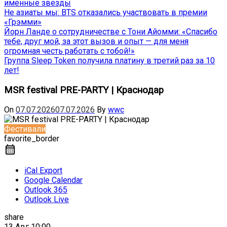
именные звёзды
Не азиаты мы: BTS отказались участвовать в премии
«Грэмми»
Йорн Ланде о сотрудничестве с Тони Айомми: «Спасибо
тебе, друг мой, за этот вызов и опыт — для меня
огромная честь работать с тобой!»
Группа Sleep Token получила платину в третий раз за 10
лет!
MSR festival PRE-PARTY | Краснодар
On
07.07.2026
07.07.2026
By
wwc
Фестивали
favorite_border
iCal Export
Google Calendar
Outlook 365
Outlook Live
share
13 Авг
10:00