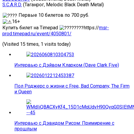
S.C.A.R.D.
(Таганрог, Melodic Black Death Metal)
Первые 10 билетов по 700 руб.
16+
Купить билет на Timepad
https://
msr-
prod.timepad.ru/event/4050801/
(Visited 15 times, 1 visits today)
Интервью с Дэйвом Кларком (Dave Clark Five)
Пол Роджерс о жизни с Free, Bad Company, The Firm
и Queen
Интервью с Дэвидом Рисом: Примирение с
прошлым