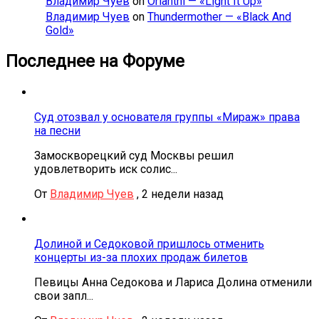
Владимир Чуев
on
Orianthi — «Light It Up»
Владимир Чуев
on
Thundermother — «Black And
Gold»
Последнее на Форуме
Суд отозвал у основателя группы «Мираж» права
на песни
Замоскворецкий суд Москвы решил
удовлетворить иск солис...
От
Владимир Чуев
,
2 недели назад
Долиной и Седоковой пришлось отменить
концерты из-за плохих продаж билетов
Певицы Анна Седокова и Лариса Долина отменили
свои запл...