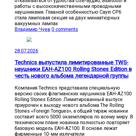
отказываться от удобства USB-аудио, Bluetooth и
работы с высококачественными проводными
наушниками. Главной особенностью Cayin CP6
стала ламповая секция на двух миниатюрных
вакуумных лампах
Владимир Чуев
0 comments
28.07.2026
Technics выпустила лимитированные TWS-
наушники EAH-AZ100 Rolling Stones Edition в
честь нового альбома легендарной группы
Компания Technics представила специальную
версию своих флагманских наушников EAH-AZ100
Rolling Stones Edition. Лимитированный выпуск
приурочен к выходу нового альбома The Rolling
Stones «Foreign Tongues», а общий тираж новинки
составит всего 5000 экземпляров по всему миру. В
техническом плане новинка полностью повторяет
базовую модель EAH-AZ100. В основе лежат
фирменные 10-мм излучатели