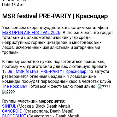
Until
13 Авг
MSR festival PRE-PARTY | Краснодар
Уже совсем скоро двухдневный экстрим метал-фест
MSR OPEN AIR FESTIVAL 2026
! А это означает, что грядет
тотальный цельнометаллический угар среди
неприступных горных цитаделей и многовековых
лесов, исчерченных извилистыми и затерянными
тропами…
К такому событию нужно подготовиться правильно,
поэтому мы приготовили для вас лютейшую препати
13.08 | MSR festival PRE-PARTY | Краснодар
! 13 августа
разверзнется огненная бездна и 4 ломовейшие
команды пробудят первородный хаос в чертогах клуба
The Rock Bar
! Готовься к фестивалю правильно!
Группы-участники мероприятия:
SINFUL
(Москва, Black Death Metal)
CANCROID
(Ставрополь, Death Metal)
BLOODSHOT
(Севастополь, Death Metal)