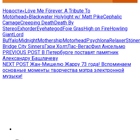
Новости
«Löve Me Förever: A Tribute To
Motörhead»
Blackwater Holylight w/ Matt Pike
Cephalic
Carnage
Creeping Death
Death By
Stereo
Exhorder
Eyehategod
Foie Gras
High on Fire
Howling
Giant
Lord
Buffalo
Midnight
Mothership
Motorhead
Psychlona
Relaxer
Stöner
Bridge City Sinners
Гэри Холт
Лас-Вегас
Фил Ансельмо
Навигация
Previous
PREVIOUS POST
В Петербурге поставят памятник
post:
Александру Башлачеву
по
Next
NEXT POST
Жан-Мишелю Жарру 73 года! Вспоминаем
записям
post:
основные моменты творчества мэтра электронной
музыки!