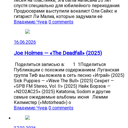
песен на пластинке, эта была написана 20 лет
спустя специально для юбилейного переиздания.
Продюсерами выступили вокалист Оли Сайкс и
гитарист Ли Малиа, которые задумали её
Владимир Чуев
0 comments
16.06.2026
Joe Holmes — «The Deadfall» (2025)
Поделиться записью в: 1 1Поделиться
Публикации с похожим содержанием: Луганская
группа ТиФ выложила в сеть песню «Играй» (2025)
Sick Puppies — «Wave The Bull» (2025) Секрет —
«SPB FM Stereo, Vol. II» (2025) Найк Борзов —
«N2O2AC25» (2025) Katatonia, Sodom и другие
самые ожидаемые альбомы июня Лемми
Килмистер («Motörhead») о
Владимир Чуев
0 comments