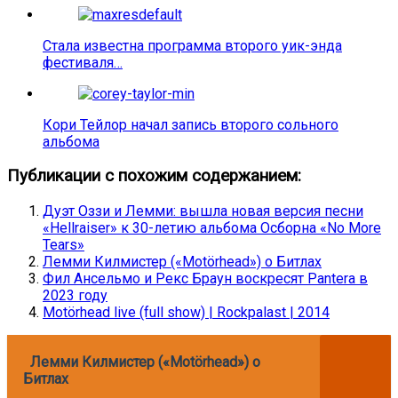
Стала известна программа второго уик-энда
фестиваля…
Кори Тейлор начал запись второго сольного
альбома
Публикации с похожим содержанием:
Дуэт Оззи и Лемми: вышла новая версия песни
«Hellraiser» к 30-летию альбома Осборна «No More
Tears»
Лемми Килмистер («Motörhead») о Битлах
Фил Ансельмо и Рекс Браун воскресят Pantera в
2023 году
Motörhead live (full show) | Rockpalast | 2014
Лемми Килмистер («Motörhead») о
Битлах