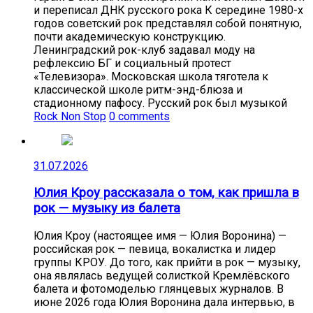
и переписал ДНК русского рока К середине 1980-х
годов советский рок представлял собой понятную,
почти академическую конструкцию.
Ленинградский рок-клуб задавал моду на
рефлексию БГ и социальный протест
«Телевизора». Московская школа тяготела к
классической школе ритм-энд-блюза и
стадионному пафосу. Русский рок был музыкой
Rock Non Stop
0 comments
31.07.2026
Юлия Кроу рассказала о том, как пришла в
рок — музыку из балета
Юлия Кроу (настоящее имя — Юлия Воронина) —
российская рок — певица, вокалистка и лидер
группы КРОУ. До того, как прийти в рок — музыку,
она являлась ведущей солисткой Кремлёвского
балета и фотомоделью глянцевых журналов. В
июне 2026 года Юлия Воронина дала интервью, в