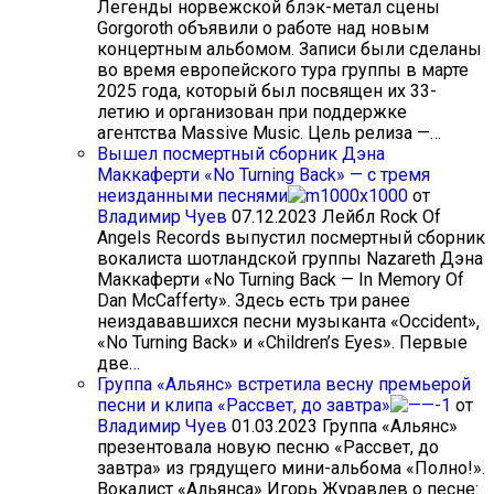
Легенды норвежской блэк-метал сцены
Gorgoroth объявили о работе над новым
концертным альбомом. Записи были сделаны
во время европейского тура группы в марте
2025 года, который был посвящен их 33-
летию и организован при поддержке
агентства Massive Music. Цель релиза —…
Вышел посмертный сборник Дэна
Маккаферти «No Turning Back» — с тремя
неизданными песнями
от
Владимир Чуев
07.12.2023
Лейбл Rock Of
Angels Records выпустил посмертный сборник
вокалиста шотландской группы Nazareth Дэна
Маккаферти «No Turning Back — In Memory Of
Dan McCafferty». Здесь есть три ранее
неиздававшихся песни музыканта «Occident»,
«No Turning Back» и «Children’s Eyes». Первые
две…
Группа «Альянс» встретила весну премьерой
песни и клипа «Рассвет, до завтра»
от
Владимир Чуев
01.03.2023
Группа «Альянс»
презентовала новую песню «Рассвет, до
завтра» из грядущего мини-альбома «Полно!».
Вокалист «Альянса» Игорь Журавлев о песне: