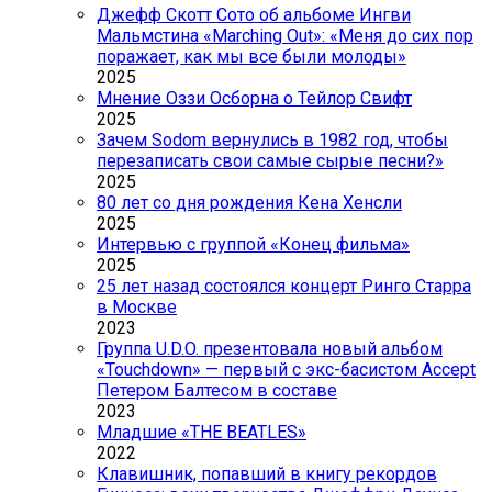
Джефф Скотт Сото об альбоме Ингви
Мальмстина «Marching Out»: «Меня до сих пор
поражает, как мы все были молоды»
2025
Мнение Оззи Осборна о Тейлор Свифт
2025
Зачем Sodom вернулись в 1982 год, чтобы
перезаписать свои самые сырые песни?»
2025
80 лет со дня рождения Кена Хенсли
2025
Интервью с группой «Конец фильма»
2025
25 лет назад состоялся концерт Ринго Старра
в Москве
2023
Группа U.D.O. презентовала новый альбом
«Touchdown» — первый с экс-басистом Accept
Петером Балтесом в составе
2023
Младшие «THE BEATLES»
2022
Клавишник, попавший в книгу рекордов