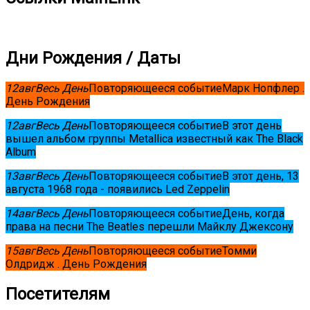
Дни Рождения / Даты
12
авг
Весь День
Повторяющееся событие
Марк Нопфлер .
День Рождения
12
авг
Весь День
Повторяющееся событие
В этот день
вышел альбом группы Metallica известный как The Black
Album
13
авг
Весь День
Повторяющееся событие
В этот день, 13
августа 1968 года - появились Led Zeppelin
14
авг
Весь День
Повторяющееся событие
День, когда
права на песни The Beatles перешли Майклу Джексону
15
авг
Весь День
Повторяющееся событие
Томми
Олдридж . День Рождения
Посетителям