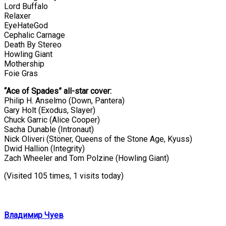
Lord Buffalo
Relaxer
EyeHateGod
Cephalic Carnage
Death By Stereo
Howling Giant
Mothership
Foie Gras
“Ace of Spades” all-star cover:
Philip H. Anselmo (Down, Pantera)
Gary Holt (Exodus, Slayer)
Chuck Garric (Alice Cooper)
Sacha Dunable (Intronaut)
Nick Oliveri (Stöner, Queens of the Stone Age, Kyuss)
Dwid Hallion (Integrity)
Zach Wheeler and Tom Polzine (Howling Giant)
(Visited 105 times, 1 visits today)
Владимир Чуев