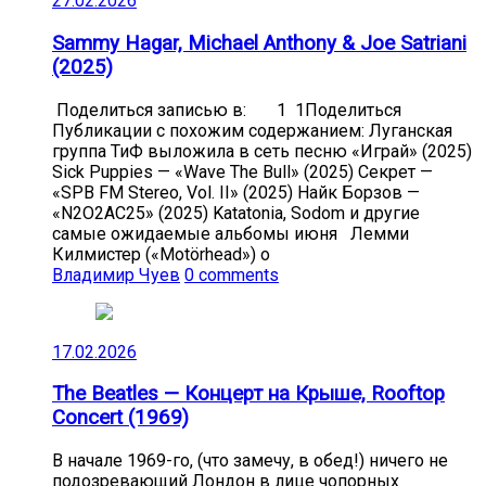
27.02.2026
Sammy Hagar, Michael Anthony & Joe Satriani
(2025)
Поделиться записью в: 1 1Поделиться
Публикации с похожим содержанием: Луганская
группа ТиФ выложила в сеть песню «Играй» (2025)
Sick Puppies — «Wave The Bull» (2025) Секрет —
«SPB FM Stereo, Vol. II» (2025) Найк Борзов —
«N2O2AC25» (2025) Katatonia, Sodom и другие
самые ожидаемые альбомы июня Лемми
Килмистер («Motörhead») о
Владимир Чуев
0 comments
17.02.2026
The Beatles — Концерт на Крыше, Rooftop
Concert (1969)
В начале 1969-го, (что замечу, в обед!) ничего не
подозревающий Лондон в лице чопорных