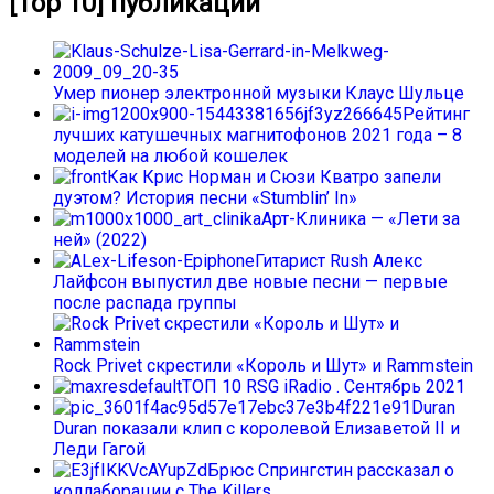
[Top 10] публикаций
Умер пионер электронной музыки Клаус Шульце
Рейтинг
лучших катушечных магнитофонов 2021 года – 8
моделей на любой кошелек
Как Крис Норман и Сюзи Кватро запели
дуэтом? История песни «Stumblin’ In»
Арт-Клиника — «Лети за
ней» (2022)
Гитарист Rush Алекс
Лайфсон выпустил две новые песни — первые
после распада группы
Rock Privet скрестили «Король и Шут» и Rammstein
ТОП 10 RSG iRadio . Сентябрь 2021
Duran
Duran показали клип с королевой Елизаветой II и
Леди Гагой
Брюс Спрингстин рассказал о
коллаборации с The Killers