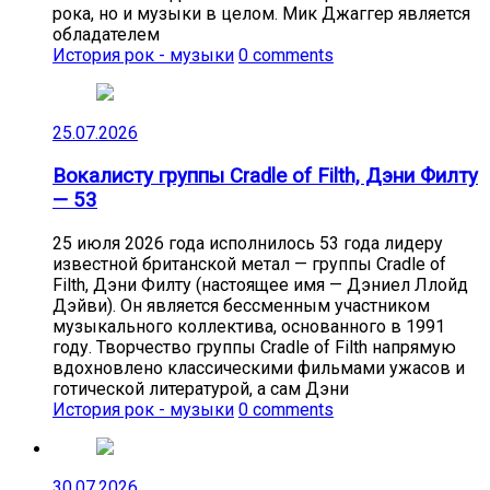
рока, но и музыки в целом. Мик Джаггер является
обладателем
История рок - музыки
0 comments
25.07.2026
Вокалисту группы Cradle of Filth, Дэни Филту
— 53
25 июля 2026 года исполнилось 53 года лидеру
известной британской метал — группы Cradle of
Filth, Дэни Филту (настоящее имя — Дэниел Ллойд
Дэйви). Он является бессменным участником
музыкального коллектива, основанного в 1991
году. Творчество группы Cradle of Filth напрямую
вдохновлено классическими фильмами ужасов и
готической литературой, а сам Дэни
История рок - музыки
0 comments
30.07.2026