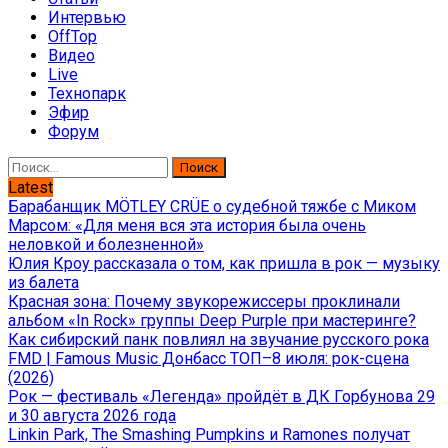
Интервью
OffTop
Видео
Live
Технопарк
Эфир
Форум
Найти:
Latest
Барабанщик MÖTLEY CRÜE о судебной тяжбе с Миком
Марсом: «Для меня вся эта история была очень
неловкой и болезненной»
Юлия Кроу рассказала о том, как пришла в рок — музыку
из балета
Красная зона: Почему звукорежиссеры проклинали
альбом «In Rock» группы Deep Purple при мастеринге?
Как сибирский панк повлиял на звучание русского рока
FMD | Famous Music Донбасс ТОП–8 июля: рок-сцена
(2026)
Рок — фестиваль «Легенда» пройдёт в ДК Горбунова 29
и 30 августа 2026 года
Linkin Park, The Smashing Pumpkins и Ramones получат