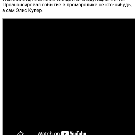
Проанонсировал событие в проморолике не кто-нибудь,
а сам Элис Купер.