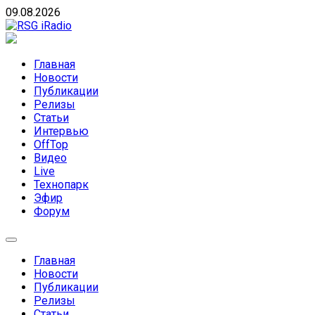
Skip
09.08.2026
to
content
RSG iRadio
RSG iRadio — Музыка различных музыкальных
направлений без возрастных ограничений
Главная
Новости
Публикации
Релизы
Статьи
Интервью
OffTop
Видео
Live
Технопарк
Эфир
Форум
Главная
Новости
Публикации
Релизы
Статьи