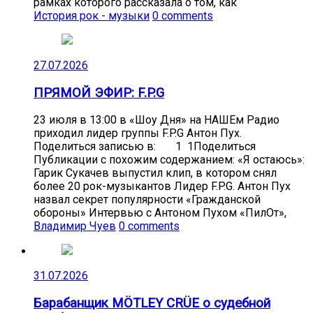
рамках которого рассказала о том, как
История рок - музыки
0 comments
27.07.2026
ПРЯМОЙ ЭФИР: F.P.G
23 июля в 13:00 в «Шоу Дня» на НАШЕм Радио
приходил лидер группы F.P.G Антон Пух.
Поделиться записью в: 1 1Поделиться
Публикации с похожим содержанием: «Я остаюсь»:
Гарик Сукачев выпустил клип, в котором снял
более 20 рок-музыкантов Лидер F.P.G. Антон Пух
назвал секрет популярности «Гражданской
обороны» Интервью с Антоном Пухом «ПилОт»,
Владимир Чуев
0 comments
31.07.2026
Барабанщик MÖTLEY CRÜE о судебной