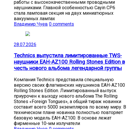
работы с высококачественными проводными
наушниками. Главной особенностью Cayin CP6
стала ламповая секция на двух миниатюрных
вакуумных лампах
Владимир Чуев
0 comments
28.07.2026
Technics выпустила лимитированные TWS-
наушники EAH-AZ100 Rolling Stones Edition в
честь нового альбома легендарной группы
Компания Technics представила специальную
версию своих флагманских наушников EAH-AZ100
Rolling Stones Edition. Лимитированный выпуск
приурочен к выходу нового альбома The Rolling
Stones «Foreign Tongues», а общий тираж новинки
составит всего 5000 экземпляров по всему миру. В
техническом плане новинка полностью повторяет
базовую модель EAH-AZ100. В основе лежат
фирменные 10-мм излучатели
Владимир Чуев
0 comments