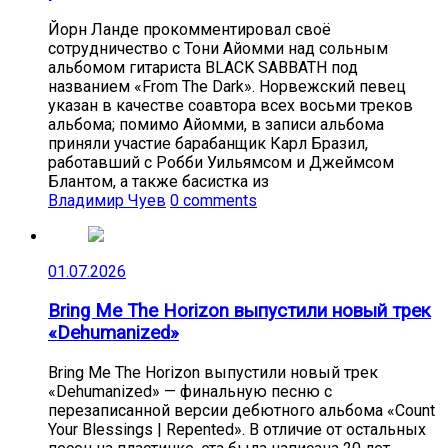
Йорн Ланде прокомментировал своё
сотрудничество с Тони Айомми над сольным
альбомом гитариста BLACK SABBATH под
названием «From The Dark». Норвежский певец
указан в качестве соавтора всех восьми треков
альбома; помимо Айомми, в записи альбома
приняли участие барабанщик Карл Бразил,
работавший с Робби Уильямсом и Джеймсом
Блантом, а также басистка из
Владимир Чуев
0 comments
01.07.2026
Bring Me The Horizon выпустили новый трек
«Dehumanized»
Bring Me The Horizon выпустили новый трек
«Dehumanized» — финальную песню с
перезаписанной версии дебютного альбома «Count
Your Blessings | Repented». В отличие от остальных