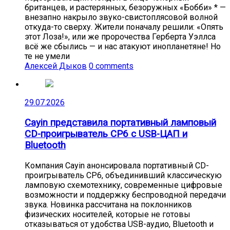
британцев, и растерянных, безоружных «Бобби» * —
внезапно накрыло звуко-свистоплясовой волной
откуда-то сверху. Жители поначалу решили: «Опять
этот Лоза!», или же пророчества Герберта Уэллса
всё же сбылись — и нас атакуют инопланетяне! Но
те не умели
Алексей Дыков
0 comments
29.07.2026
Cayin представила портативный ламповый
CD-проигрыватель CP6 с USB-ЦАП и
Bluetooth
Компания Cayin анонсировала портативный CD-
проигрыватель CP6, объединивший классическую
ламповую схемотехнику, современные цифровые
возможности и поддержку беспроводной передачи
звука. Новинка рассчитана на поклонников
физических носителей, которые не готовы
отказываться от удобства USB-аудио, Bluetooth и