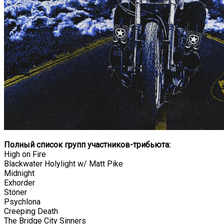
Полный список групп участников-трибьюта:
High on Fire
Blackwater Holylight w/ Matt Pike
Midnight
Exhorder
Stöner
Psychlona
Creeping Death
The Bridge City Sinners