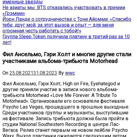
именные звёзды
Не азиаты мы: BTS отказались участвовать в премии
«Грэмми»
Йорн Ланде о сотрудничестве с Тони Айомми: «Спасибо
тебе, друг мой, за этот вызов и опыт — для меня
огромная честь работать с тобой!»
Группа Sleep Token получила платину в третий раз за 10
лет!
Фил Ансельмо, Гэри Холт и многие другие стали
участниками альбома-трибьюта Motorhead
On
25.08.2021
31.08.2023
By
wwc
Фил Ансельмо, Гэри Холт, High on Fire, Eyehategod и
другие приняли участие в записи нового альбома-
трибьюта Motorhead «Löve Me Förever: A Tribute To
Motörhead». Организовали его основатели фестиваля
Psycho Las Vegas, прошедшего в прошлые выходные.
Среди участников группы и музыканты, выступившие
на фестивале. Запись трибьюта должна была пройти в
студии National Southestern Recording в центре Лас-
Вегаса. Релиз станет первым на новом лейбле Psycho
Waxx. Выход пластинки ожидается следующим летом.