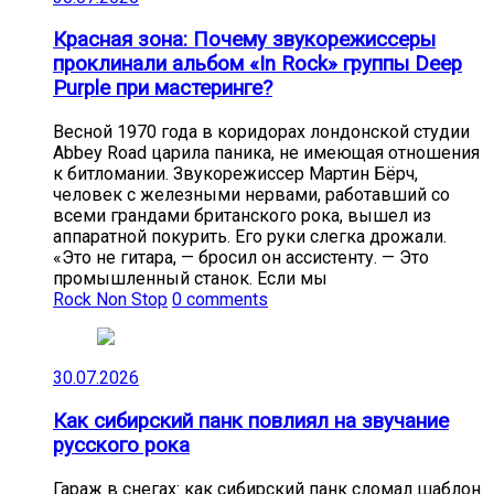
Красная зона: Почему звукорежиссеры
проклинали альбом «In Rock» группы Deep
Purple при мастеринге?
Весной 1970 года в коридорах лондонской студии
Abbey Road царила паника, не имеющая отношения
к битломании. Звукорежиссер Мартин Бёрч,
человек с железными нервами, работавший со
всеми грандами британского рока, вышел из
аппаратной покурить. Его руки слегка дрожали.
«Это не гитара, — бросил он ассистенту. — Это
промышленный станок. Если мы
Rock Non Stop
0 comments
30.07.2026
Как сибирский панк повлиял на звучание
русского рока
Гараж в снегах: как сибирский панк сломал шаблон