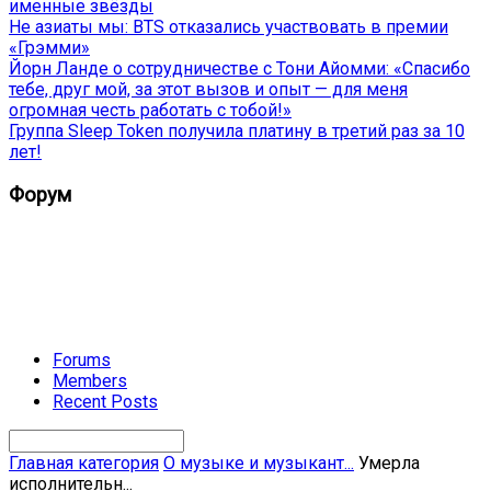
именные звёзды
Не азиаты мы: BTS отказались участвовать в премии
«Грэмми»
Йорн Ланде о сотрудничестве с Тони Айомми: «Спасибо
тебе, друг мой, за этот вызов и опыт — для меня
огромная честь работать с тобой!»
Группа Sleep Token получила платину в третий раз за 10
лет!
Форум
Forums
Members
Recent Posts
Главная категория
О музыке и музыкант...
Умерла
исполнительн...