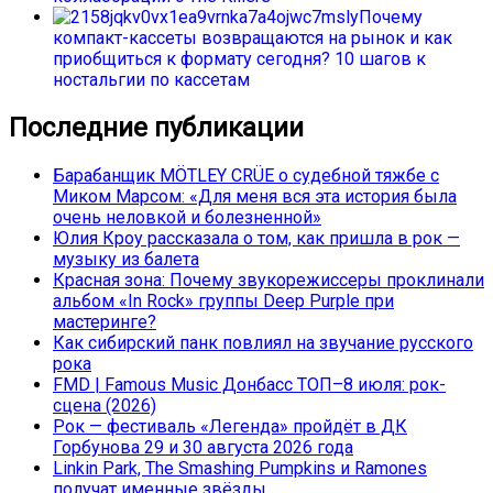
Почему
компакт-кассеты возвращаются на рынок и как
приобщиться к формату сегодня? 10 шагов к
ностальгии по кассетам
Последние публикации
Барабанщик MÖTLEY CRÜE о судебной тяжбе с
Миком Марсом: «Для меня вся эта история была
очень неловкой и болезненной»
Юлия Кроу рассказала о том, как пришла в рок —
музыку из балета
Красная зона: Почему звукорежиссеры проклинали
альбом «In Rock» группы Deep Purple при
мастеринге?
Как сибирский панк повлиял на звучание русского
рока
FMD | Famous Music Донбасс ТОП–8 июля: рок-
сцена (2026)
Рок — фестиваль «Легенда» пройдёт в ДК
Горбунова 29 и 30 августа 2026 года
Linkin Park, The Smashing Pumpkins и Ramones
получат именные звёзды