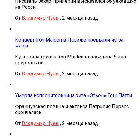
Писатель Захар Прилепин высказался об уехавших
из Росси...
От
Владимир Чуев
,
2 месяца назад
Концерт Iron Maiden в Париже прервали из-за
жары
Культовая группа Iron Maiden вынуждена была
прервать св...
От
Владимир Чуев
,
2 месяца назад
Умерла исполнительница хита «Этьен» Геш Патти
Французская певица и актриса Патрисия Порасс
скончалась...
От
Владимир Чуев
,
2 месяца назад