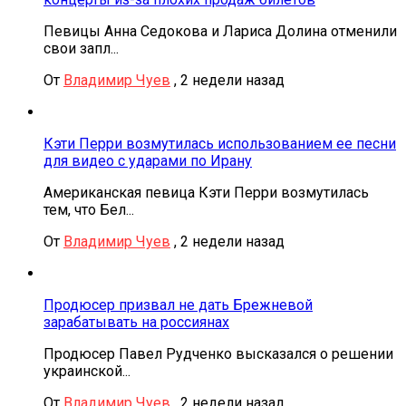
Певицы Анна Седокова и Лариса Долина отменили
свои запл...
От
Владимир Чуев
,
2 недели назад
Кэти Перри возмутилась использованием ее песни
для видео с ударами по Ирану
Американская певица Кэти Перри возмутилась
тем, что Бел...
От
Владимир Чуев
,
2 недели назад
Продюсер призвал не дать Брежневой
зарабатывать на россиянах
Продюсер Павел Рудченко высказался о решении
украинской...
От
Владимир Чуев
,
2 недели назад