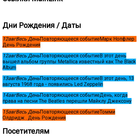
Дни Рождения / Даты
12
авг
Весь День
Повторяющееся событие
Марк Нопфлер .
День Рождения
12
авг
Весь День
Повторяющееся событие
В этот день
вышел альбом группы Metallica известный как The Black
Album
13
авг
Весь День
Повторяющееся событие
В этот день, 13
августа 1968 года - появились Led Zeppelin
14
авг
Весь День
Повторяющееся событие
День, когда
права на песни The Beatles перешли Майклу Джексону
15
авг
Весь День
Повторяющееся событие
Томми
Олдридж . День Рождения
Посетителям