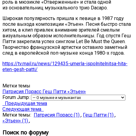
роль в мюзикле «Отверженные» и стала одной
из основательниц музыкального трио Dacapo.
Широкая популярность пришла к певице в 1987 году
после выхода композиции «Этьен». Песня быстро стала
хитом, а клип привлек внимание зрителей смелым
визуальным образом исполнительницы. Год спустя Геш
Патти закрепила успех синглом Let Be Must the Queen.
Творчество французской артистки оставило заметный
след в европейской поп-музыке конца 1980-х годов.
https://tv.mail.ru/news/129435-umerla-ispolnitelnitsa-hita-
eten-gesh-patti/
Метки темы
Патрисия Порасс
Геш Патти
«Этьен»
Forum Jump:
Предыдущая тема
Следующая тема
Метки темы:
Патрисия Порасс (1)
,
Геш Патти (1)
,
«Этьен» (1)
,
Поиск по форуму