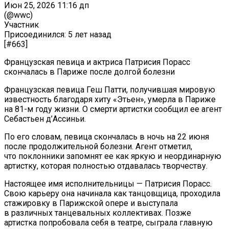
Июн 25, 2026 11:16 дп
(@wwc)
Участник
Присоединился: 5 лет назад
[#663]
Французская певица и актриса Патрисия Порасс
скончалась в Париже после долгой болезни
Французская певица Геш Патти, получившая мировую
известность благодаря хиту «Этьен», умерла в Париже
на 81-м году жизни. О смерти артистки сообщил ее агент
Себастьен д’Ассиньи.
По его словам, певица скончалась в ночь на 22 июня
после продолжительной болезни. Агент отметил,
что поклонники запомнят ее как яркую и неординарную
артистку, которая полностью отдавалась творчеству.
Настоящее имя исполнительницы — Патрисия Порасс.
Свою карьеру она начинала как танцовщица, проходила
стажировку в Парижской опере и выступала
в различных танцевальных коллективах. Позже
артистка попробовала себя в театре, сыграла главную