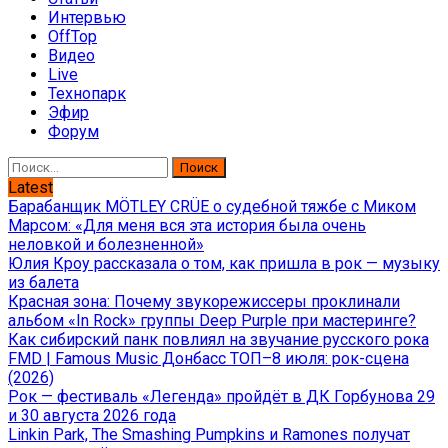
Интервью
OffTop
Видео
Live
Технопарк
Эфир
Форум
Найти:
Latest
Барабанщик MÖTLEY CRÜE о судебной тяжбе с Миком
Марсом: «Для меня вся эта история была очень
неловкой и болезненной»
Юлия Кроу рассказала о том, как пришла в рок — музыку
из балета
Красная зона: Почему звукорежиссеры проклинали
альбом «In Rock» группы Deep Purple при мастеринге?
Как сибирский панк повлиял на звучание русского рока
FMD | Famous Music Донбасс ТОП–8 июля: рок-сцена
(2026)
Рок — фестиваль «Легенда» пройдёт в ДК Горбунова 29
и 30 августа 2026 года
Linkin Park, The Smashing Pumpkins и Ramones получат