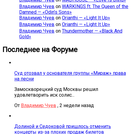
Владимир Чуев
on
WARKINGS ft. The Queen of the
Damned — «Odin’s Sons»
Владимир Чуев
on
Orianthi — «Light It Up»
Владимир Чуев
on
Orianthi — «Light It Up»
Владимир Чуев
on
Thundermother — «Black And
Gold»
Последнее на Форуме
Суд отозвал у основателя группы «Мираж» права
на песни
Замоскворецкий суд Москвы решил
удовлетворить иск солис...
От
Владимир Чуев
,
2 недели назад
Долиной и Седоковой пришлось отменить
концерты из-за плохих продаж билетов