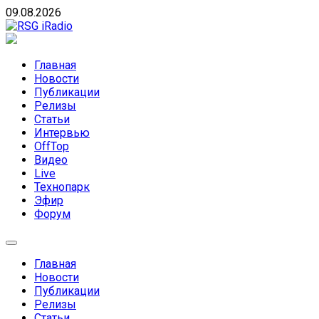
Skip
09.08.2026
to
content
RSG iRadio
RSG iRadio — Музыка различных музыкальных
направлений без возрастных ограничений
Главная
Новости
Публикации
Релизы
Статьи
Интервью
OffTop
Видео
Live
Технопарк
Эфир
Форум
Главная
Новости
Публикации
Релизы
Статьи