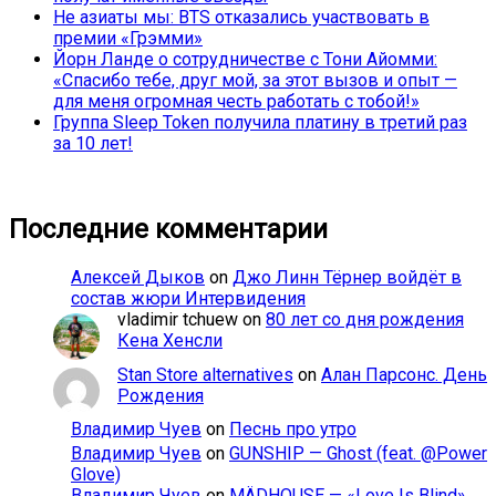
Не азиаты мы: BTS отказались участвовать в
премии «Грэмми»
Йорн Ланде о сотрудничестве с Тони Айомми:
«Спасибо тебе, друг мой, за этот вызов и опыт —
для меня огромная честь работать с тобой!»
Группа Sleep Token получила платину в третий раз
за 10 лет!
Последние комментарии
Алексей Дыков
on
Джо Линн Тёрнер войдёт в
состав жюри Интервидения
vladimir tchuew
on
80 лет со дня рождения
Кена Хенсли
Stan Store alternatives
on
Алан Парсонс. День
Рождения
Владимир Чуев
on
Песнь про утро
Владимир Чуев
on
GUNSHIP — Ghost (feat. @Power
Glove)
Владимир Чуев
on
MÄDHOUSE — «Love Is Blind»