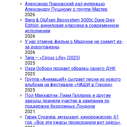
Александр Грановский дал интервью
Александру Пушному о группе Мастер
2026
Bang & Olufsen Beosystem 3000c Dune Grey
Edition: виниловая классика в современном
исполнении
2026
У нас отмена: фильм о Мадонне не снимут из-
за дороговизны
2026
Tarja — «Circus Life» (2025)
2025
Оззи Осборн продает образец своего ДНК
2025
Группа «АнимациЯ» сыграет песни из нового
альбома на фестивале «НАШИ в Городе»
2025
Пол Маккартни, Лиам Галлахер и другие
звезды приняли участие в кампании по
поддержке бездомных Лондона
2021
Гарик Сукачёв, музыкант, кинорежиссер, 61
год: «Все эти ужасы происходили вот здесь».