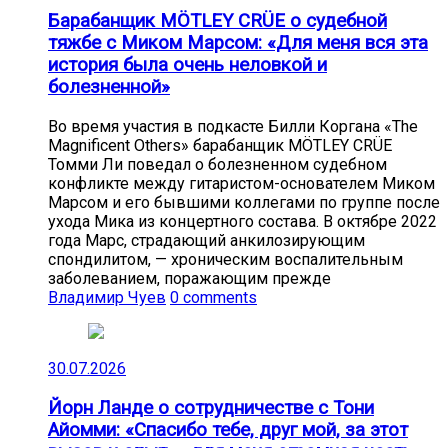
Барабанщик MÖTLEY CRÜE о судебной
тяжбе с Миком Марсом: «Для меня вся эта
история была очень неловкой и
болезненной»
Во время участия в подкасте Билли Коргана «The
Magnificent Others» барабанщик MÖTLEY CRÜE
Томми Ли поведал о болезненном судебном
конфликте между гитаристом-основателем Миком
Марсом и его бывшими коллегами по группе после
ухода Мика из концертного состава. В октябре 2022
года Марс, страдающий анкилозирующим
спондилитом, — хроническим воспалительным
заболеванием, поражающим прежде
Владимир Чуев
0 comments
30.07.2026
Йорн Ланде о сотрудничестве с Тони
Айомми: «Спасибо тебе, друг мой, за этот