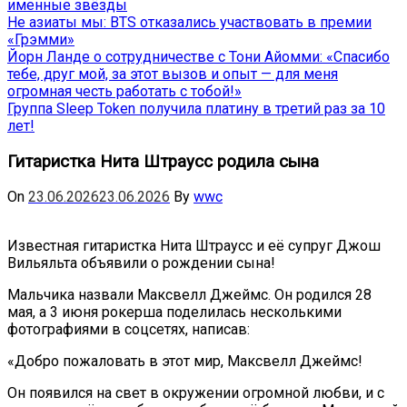
именные звёзды
Не азиаты мы: BTS отказались участвовать в премии
«Грэмми»
Йорн Ланде о сотрудничестве с Тони Айомми: «Спасибо
тебе, друг мой, за этот вызов и опыт — для меня
огромная честь работать с тобой!»
Группа Sleep Token получила платину в третий раз за 10
лет!
Гитаристка Нита Штраусс родила сына
On
23.06.2026
23.06.2026
By
wwc
Известная гитаристка Нита Штраусс и её супруг Джош
Вильяльта объявили о рождении сына!
Мальчика назвали Максвелл Джеймс. Он родился 28
мая, а 3 июня рокерша поделилась несколькими
фотографиями в соцсетях, написав:
«Добро пожаловать в этот мир, Максвелл Джеймс!
Он появился на свет в окружении огромной любви, и с