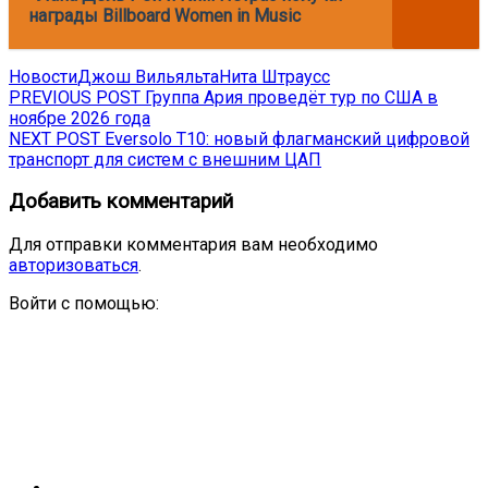
награды Billboard Women in Music
Новости
Джош Вильяльта
Нита Штраусс
Навигация
Previous
PREVIOUS POST
Группа Ария проведёт тур по США в
post:
ноябре 2026 года
по
Next
NEXT POST
Eversolo T10: новый флагманский цифровой
записям
post:
транспорт для систем с внешним ЦАП
Добавить комментарий
Для отправки комментария вам необходимо
авторизоваться
.
Войти с помощью: