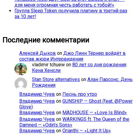
для меня огромная честь работать с тобой!»
Группа Sleep Token получила платину в третий раз
за 10 лет!
Последние комментарии
Алексей Дыков
on
Джо Линн Тёрнер войдёт в
состав жюри Интервидения
vladimir tchuew
on
80 лет со дня рождения
Кена Хенсли
Stan Store alternatives
on
Алан Парсонс. День
Рождения
Владимир Чуев
on
Песнь про утро
Владимир Чуев
on
GUNSHIP — Ghost (feat. @Power
Glove)
Владимир Чуев
on
MÄDHOUSE — «Love Is Blind»
Владимир Чуев
on
WARKINGS ft. The Queen of the
Damned — «Odin’s Sons»
Владимир Чуев
on
Orianthi — «Light It Up»