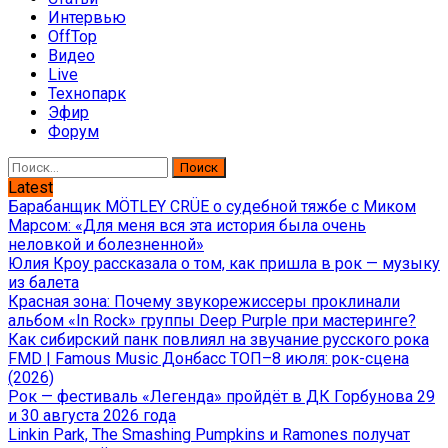
Интервью
OffTop
Видео
Live
Технопарк
Эфир
Форум
Найти:
Latest
Барабанщик MÖTLEY CRÜE о судебной тяжбе с Миком
Марсом: «Для меня вся эта история была очень
неловкой и болезненной»
Юлия Кроу рассказала о том, как пришла в рок — музыку
из балета
Красная зона: Почему звукорежиссеры проклинали
альбом «In Rock» группы Deep Purple при мастеринге?
Как сибирский панк повлиял на звучание русского рока
FMD | Famous Music Донбасс ТОП–8 июля: рок-сцена
(2026)
Рок — фестиваль «Легенда» пройдёт в ДК Горбунова 29
и 30 августа 2026 года
Linkin Park, The Smashing Pumpkins и Ramones получат