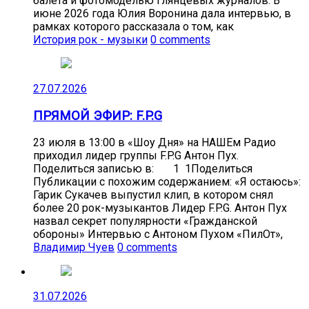
балета и фотомоделью глянцевых журналов. В
июне 2026 года Юлия Воронина дала интервью, в
рамках которого рассказала о том, как
История рок - музыки
0 comments
27.07.2026
ПРЯМОЙ ЭФИР: F.P.G
23 июля в 13:00 в «Шоу Дня» на НАШЕм Радио
приходил лидер группы F.P.G Антон Пух.
Поделиться записью в: 1 1Поделиться
Публикации с похожим содержанием: «Я остаюсь»:
Гарик Сукачев выпустил клип, в котором снял
более 20 рок-музыкантов Лидер F.P.G. Антон Пух
назвал секрет популярности «Гражданской
обороны» Интервью с Антоном Пухом «ПилОт»,
Владимир Чуев
0 comments
31.07.2026