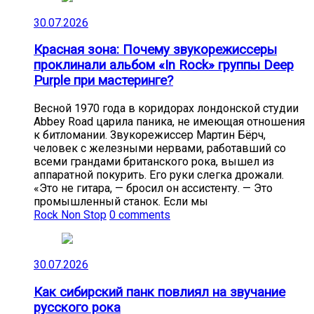
30.07.2026
Красная зона: Почему звукорежиссеры
проклинали альбом «In Rock» группы Deep
Purple при мастеринге?
Весной 1970 года в коридорах лондонской студии
Abbey Road царила паника, не имеющая отношения
к битломании. Звукорежиссер Мартин Бёрч,
человек с железными нервами, работавший со
всеми грандами британского рока, вышел из
аппаратной покурить. Его руки слегка дрожали.
«Это не гитара, — бросил он ассистенту. — Это
промышленный станок. Если мы
Rock Non Stop
0 comments
30.07.2026
Как сибирский панк повлиял на звучание
русского рока