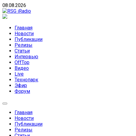
Skip
08.08.2026
to
content
RSG iRadio
RSG iRadio — Музыка различных музыкальных
направлений без возрастных ограничений
Главная
Новости
Публикации
Релизы
Статьи
Интервью
OffTop
Видео
Live
Технопарк
Эфир
Форум
Главная
Новости
Публикации
Релизы
Статьи