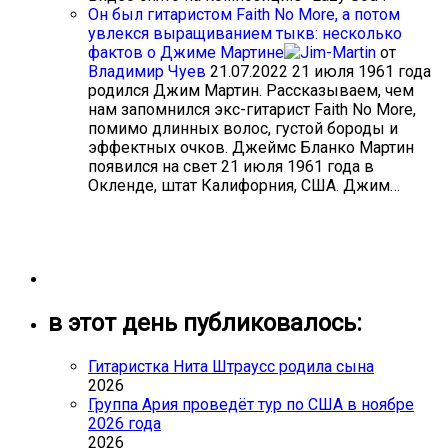
Он был гитаристом Faith No More, а потом
увлекся выращиванием тыкв: несколько
фактов о Джиме Мартине
от
Владимир Чуев
21.07.2022
21 июля 1961 года
родился Джим Мартин. Рассказываем, чем
нам запомнился экс-гитарист Faith No More,
помимо длинных волос, густой бороды и
эффектных очков. Джеймс Бланко Мартин
появился на свет 21 июля 1961 года в
Окленде, штат Калифорния, США. Джим…
в этот день публиковалось:
Гитаристка Нита Штраусс родила сына
2026
Группа Ария проведёт тур по США в ноябре
2026 года
2026