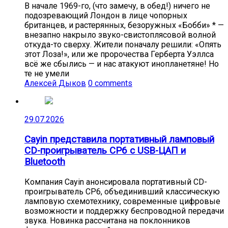
В начале 1969-го, (что замечу, в обед!) ничего не
подозревающий Лондон в лице чопорных
британцев, и растерянных, безоружных «Бобби» * —
внезапно накрыло звуко-свистоплясовой волной
откуда-то сверху. Жители поначалу решили: «Опять
этот Лоза!», или же пророчества Герберта Уэллса
всё же сбылись — и нас атакуют инопланетяне! Но
те не умели
Алексей Дыков
0 comments
29.07.2026
Cayin представила портативный ламповый
CD-проигрыватель CP6 с USB-ЦАП и
Bluetooth
Компания Cayin анонсировала портативный CD-
проигрыватель CP6, объединивший классическую
ламповую схемотехнику, современные цифровые
возможности и поддержку беспроводной передачи
звука. Новинка рассчитана на поклонников