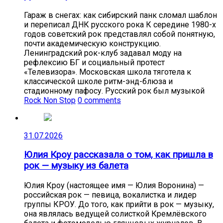
Гараж в снегах: как сибирский панк сломал шаблон
и переписал ДНК русского рока К середине 1980-х
годов советский рок представлял собой понятную,
почти академическую конструкцию.
Ленинградский рок-клуб задавал моду на
рефлексию БГ и социальный протест
«Телевизора». Московская школа тяготела к
классической школе ритм-энд-блюза и
стадионному пафосу. Русский рок был музыкой
Rock Non Stop
0 comments
31.07.2026
Юлия Кроу рассказала о том, как пришла в
рок — музыку из балета
Юлия Кроу (настоящее имя — Юлия Воронина) —
российская рок — певица, вокалистка и лидер
группы КРОУ. До того, как прийти в рок — музыку,
она являлась ведущей солисткой Кремлёвского