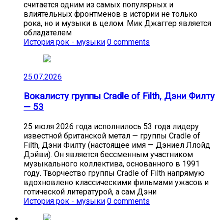
считается одним из самых популярных и
влиятельных фронтменов в истории не только
рока, но и музыки в целом. Мик Джаггер является
обладателем
История рок - музыки
0 comments
25.07.2026
Вокалисту группы Cradle of Filth, Дэни Филту
— 53
25 июля 2026 года исполнилось 53 года лидеру
известной британской метал — группы Cradle of
Filth, Дэни Филту (настоящее имя — Дэниел Ллойд
Дэйви). Он является бессменным участником
музыкального коллектива, основанного в 1991
году. Творчество группы Cradle of Filth напрямую
вдохновлено классическими фильмами ужасов и
готической литературой, а сам Дэни
История рок - музыки
0 comments