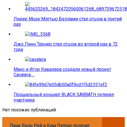
Лидер Muse Мэттью Беллами стал отцом в третий
раз
Джо Линн Тернер стал отцом во второй раз в 72
года
Макс и Игор Кавалера создали новый проект
Cavalera,…
Прощальный концерт BLACK SABBATH потерял
участника
Нет похожих публикаций.
Лана Дель Рей и Ким Петрас получат