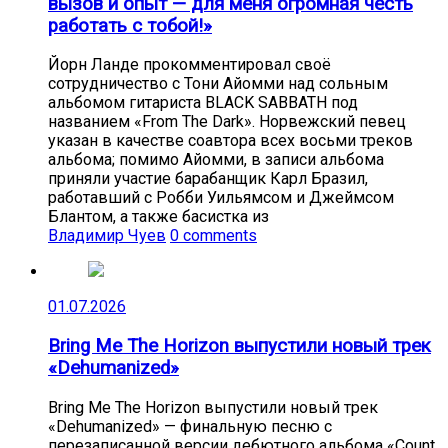
вызов и опыт — для меня огромная честь
работать с тобой!»
Йорн Ланде прокомментировал своё
сотрудничество с Тони Айомми над сольным
альбомом гитариста BLACK SABBATH под
названием «From The Dark». Норвежский певец
указан в качестве соавтора всех восьми треков
альбома; помимо Айомми, в записи альбома
приняли участие барабанщик Карл Бразил,
работавший с Робби Уильямсом и Джеймсом
Блантом, а также басистка из
Владимир Чуев
0 comments
01.07.2026
Bring Me The Horizon выпустили новый трек
«Dehumanized»
Bring Me The Horizon выпустили новый трек
«Dehumanized» — финальную песню с
перезаписанной версии дебютного альбома «Count