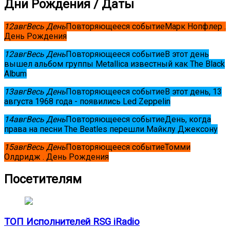
Дни Рождения / Даты
12
авг
Весь День
Повторяющееся событие
Марк Нопфлер .
День Рождения
12
авг
Весь День
Повторяющееся событие
В этот день
вышел альбом группы Metallica известный как The Black
Album
13
авг
Весь День
Повторяющееся событие
В этот день, 13
августа 1968 года - появились Led Zeppelin
14
авг
Весь День
Повторяющееся событие
День, когда
права на песни The Beatles перешли Майклу Джексону
15
авг
Весь День
Повторяющееся событие
Томми
Олдридж . День Рождения
Посетителям
ТОП Исполнителей RSG iRadio