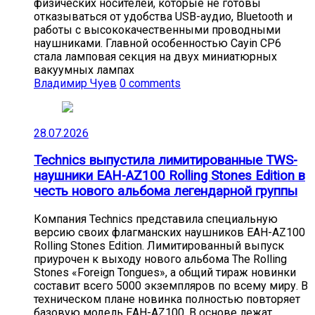
физических носителей, которые не готовы
отказываться от удобства USB-аудио, Bluetooth и
работы с высококачественными проводными
наушниками. Главной особенностью Cayin CP6
стала ламповая секция на двух миниатюрных
вакуумных лампах
Владимир Чуев
0 comments
28.07.2026
Technics выпустила лимитированные TWS-
наушники EAH-AZ100 Rolling Stones Edition в
честь нового альбома легендарной группы
Компания Technics представила специальную
версию своих флагманских наушников EAH-AZ100
Rolling Stones Edition. Лимитированный выпуск
приурочен к выходу нового альбома The Rolling
Stones «Foreign Tongues», а общий тираж новинки
составит всего 5000 экземпляров по всему миру. В
техническом плане новинка полностью повторяет
базовую модель EAH-AZ100. В основе лежат