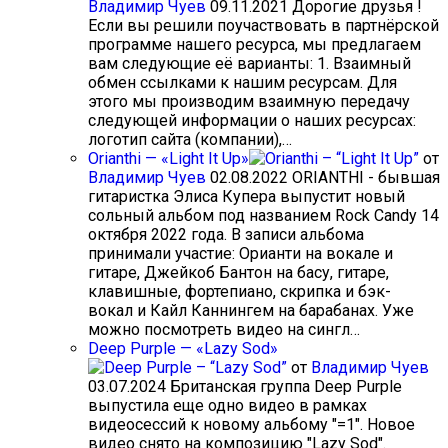
Владимир Чуев
09.11.2021
Дорогие друзья !
Если вы решили поучаствовать в партнёрской
программе нашего ресурса, мы предлагаем
вам следующие её варианты: 1. Взаимный
обмен ссылками к нашим ресурсам. Для
этого мы производим взаимную передачу
следующей информации о наших ресурсах:
логотип сайта (компании),…
Orianthi — «Light It Up»
от
Владимир Чуев
02.08.2022
ORIANTHI - бывшая
гитаристка Элиса Купера выпустит новый
сольный альбом под названием Rock Candy 14
октября 2022 года. В записи альбома
принимали участие: Орианти на вокале и
гитаре, Джейкоб Бантон на басу, гитаре,
клавишные, фортепиано, скрипка и бэк-
вокал и Кайл Каннингем на барабанах. Уже
можно посмотреть видео на сингл…
Deep Purple — «Lazy Sod»
от
Владимир Чуев
03.07.2024
Британская группа Deep Purple
выпустила еще одно видео в рамках
видеосессий к новому альбому "=1". Новое
видео снято на композицию "Lazy Sod".