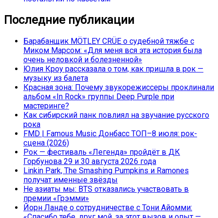
Последние публикации
Барабанщик MÖTLEY CRÜE о судебной тяжбе с
Миком Марсом: «Для меня вся эта история была
очень неловкой и болезненной»
Юлия Кроу рассказала о том, как пришла в рок —
музыку из балета
Красная зона: Почему звукорежиссеры проклинали
альбом «In Rock» группы Deep Purple при
мастеринге?
Как сибирский панк повлиял на звучание русского
рока
FMD | Famous Music Донбасс ТОП–8 июля: рок-
сцена (2026)
Рок — фестиваль «Легенда» пройдёт в ДК
Горбунова 29 и 30 августа 2026 года
Linkin Park, The Smashing Pumpkins и Ramones
получат именные звёзды
Не азиаты мы: BTS отказались участвовать в
премии «Грэмми»
Йорн Ланде о сотрудничестве с Тони Айомми:
«Спасибо тебе, друг мой, за этот вызов и опыт —