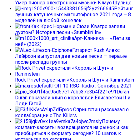
Умер пионер электронной музыки Клаус Шульце
Рейтинг
лучших катушечных магнитофонов 2021 года – 8
моделей на любой кошелек
Как Крис Норман и Сюзи Кватро запели
дуэтом? История песни «Stumblin’ In»
Арт-Клиника — «Лети за
ней» (2022)
Гитарист Rush Алекс
Лайфсон выпустил две новые песни — первые
после распада группы
Rock Privet скрестили «Король и Шут» и Rammstein
ТОП 10 RSG iRadio . Сентябрь 2021
Duran
Duran показали клип с королевой Елизаветой II и
Леди Гагой
Брюс Спрингстин рассказал о
коллаборации с The Killers
Почему
компакт-кассеты возвращаются на рынок и как
приобщиться к формату сегодня? 10 шагов к
ностальгии по кассетам