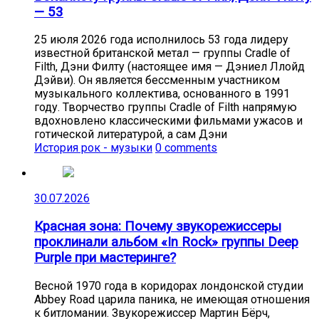
— 53
25 июля 2026 года исполнилось 53 года лидеру
известной британской метал — группы Cradle of
Filth, Дэни Филту (настоящее имя — Дэниел Ллойд
Дэйви). Он является бессменным участником
музыкального коллектива, основанного в 1991
году. Творчество группы Cradle of Filth напрямую
вдохновлено классическими фильмами ужасов и
готической литературой, а сам Дэни
История рок - музыки
0 comments
30.07.2026
Красная зона: Почему звукорежиссеры
проклинали альбом «In Rock» группы Deep
Purple при мастеринге?
Весной 1970 года в коридорах лондонской студии
Abbey Road царила паника, не имеющая отношения
к битломании. Звукорежиссер Мартин Бёрч,