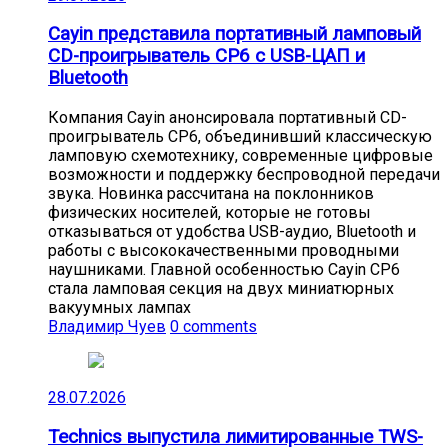
Cayin представила портативный ламповый
CD-проигрыватель CP6 с USB-ЦАП и
Bluetooth
Компания Cayin анонсировала портативный CD-
проигрыватель CP6, объединивший классическую
ламповую схемотехнику, современные цифровые
возможности и поддержку беспроводной передачи
звука. Новинка рассчитана на поклонников
физических носителей, которые не готовы
отказываться от удобства USB-аудио, Bluetooth и
работы с высококачественными проводными
наушниками. Главной особенностью Cayin CP6
стала ламповая секция на двух миниатюрных
вакуумных лампах
Владимир Чуев
0 comments
28.07.2026
Technics выпустила лимитированные TWS-