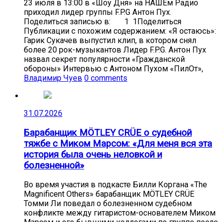
23 июля в 13:00 в «Шоу Дня» на НАШЕм Радио
приходил лидер группы F.P.G Антон Пух.
Поделиться записью в: 1 1Поделиться
Публикации с похожим содержанием: «Я остаюсь»:
Гарик Сукачев выпустил клип, в котором снял
более 20 рок-музыкантов Лидер F.P.G. Антон Пух
назвал секрет популярности «Гражданской
обороны» Интервью с Антоном Пухом «ПилОт»,
Владимир Чуев
0 comments
31.07.2026
Барабанщик MÖTLEY CRÜE о судебной
тяжбе с Миком Марсом: «Для меня вся эта
история была очень неловкой и
болезненной»
Во время участия в подкасте Билли Коргана «The
Magnificent Others» барабанщик MÖTLEY CRÜE
Томми Ли поведал о болезненном судебном
конфликте между гитаристом-основателем Миком