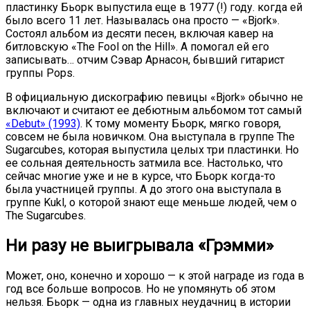
пластинку Бьорк выпустила еще в 1977 (!) году. когда ей
было всего 11 лет. Называлась она просто — «Bjork».
Состоял альбом из десяти песен, включая кавер на
битловскую «The Fool on the Hill». А помогал ей его
записывать… отчим Сэвар Арнасон, бывший гитарист
группы Pops.
В официальную дискографию певицы «Bjork» обычно не
включают и считают ее дебютным альбомом тот самый
«Debut» (1993)
. К тому моменту Бьорк, мягко говоря,
совсем не была новичком. Она выступала в группе The
Sugarcubes, которая выпустила целых три пластинки. Но
ее сольная деятельность затмила все. Настолько, что
сейчас многие уже и не в курсе, что Бьорк когда-то
была участницей группы. А до этого она выступала в
группе Kukl, о которой знают еще меньше людей, чем о
The Sugarcubes.
Ни разу не выигрывала «Грэмми»
Может, оно, конечно и хорошо — к этой награде из года в
год все больше вопросов. Но не упомянуть об этом
нельзя. Бьорк — одна из главных неудачниц в истории