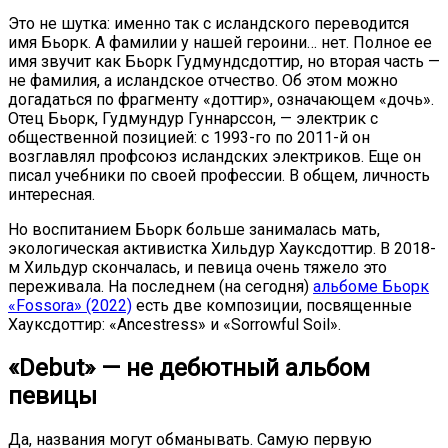
Это не шутка: именно так с исландского переводится
имя Бьорк. А фамилии у нашей героини… нет. Полное ее
имя звучит как Бьорк Гудмундсдоттир, но вторая часть —
не фамилия, а исландское отчество. Об этом можно
догадаться по фрагменту «доттир», означающем «дочь».
Отец Бьорк, Гудмундур Гуннарссон, — электрик с
общественной позицией: с 1993-го по 2011-й он
возглавлял профсоюз исландских электриков. Еще он
писал учебники по своей профессии. В общем, личность
интересная.
Но воспитанием Бьорк больше занималась мать,
экологическая активистка Хильдур Хауксдоттир. В 2018-
м Хильдур скончалась, и певица очень тяжело это
переживала. На последнем (на сегодня)
альбоме Бьорк
«Fossora» (2022)
есть две композиции, посвященные
Хауксдоттир: «Ancestress» и «Sorrowful Soil».
«Debut» — не дебютный альбом
певицы
Да, названия могут обманывать. Самую первую