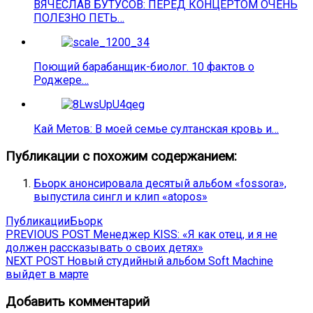
ВЯЧЕСЛАВ БУТУСОВ: ПЕРЕД КОНЦЕРТОМ ОЧЕНЬ
ПОЛЕЗНО ПЕТЬ…
Поющий барабанщик-биолог. 10 фактов о
Роджере…
Кай Метов: В моей семье султанская кровь и…
Публикации с похожим содержанием:
Бьорк анонсировала десятый альбом «fossora»,
выпустила сингл и клип «atopos»
Публикации
Бьорк
Навигация
Previous
PREVIOUS POST
Менеджер KISS: «Я как отец, и я не
post:
должен рассказывать о своих детях»
по
Next
NEXT POST
Новый студийный альбом Soft Machine
записям
post:
выйдет в марте
Добавить комментарий