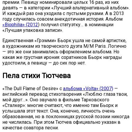
премии. Певицу номинировали целых 16 раз, из них
девять — в категории «Лучший альтернативный альбом».
И каждый раз она уходила с пустыми руками. А в 2013
году случилась совсем анекдотичная история. Альбом
«Biophilia» (2012
) получил статуэтку… в номинации
«Лучшая упаковка записи».
Единственная «Грэмми» Бьорк ушла не самой артистке,
а художникам из творческого дуэта M/M Paris. Логично
— это же они занимались оформлением альбома. Но
какая же грустная ирония: соратников Бьорк награды
удостоили, а певицу — до сих пор нет.
Пела стихи Тютчева
«The Dull Flame of Desire» с
альбома «Volta» (2007)
—
английский перевод стихотворения «Люблю глаза твои,
мой друг…». Оно звучало в фильме Тарковского
«Сталкер»: многие считают, что именно там Бьорк и
услышала этот текст. Она, конечно, личность очень
образованная, но в поклонницах русской поэзии никогда
не числилась. При этом Тютчев официально указан в
качестве соавтора песни.