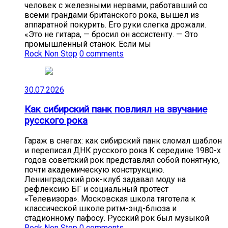
человек с железными нервами, работавший со
всеми грандами британского рока, вышел из
аппаратной покурить. Его руки слегка дрожали.
«Это не гитара, — бросил он ассистенту. — Это
промышленный станок. Если мы
Rock Non Stop
0 comments
30.07.2026
Как сибирский панк повлиял на звучание
русского рока
Гараж в снегах: как сибирский панк сломал шаблон
и переписал ДНК русского рока К середине 1980-х
годов советский рок представлял собой понятную,
почти академическую конструкцию.
Ленинградский рок-клуб задавал моду на
рефлексию БГ и социальный протест
«Телевизора». Московская школа тяготела к
классической школе ритм-энд-блюза и
стадионному пафосу. Русский рок был музыкой
Rock Non Stop
0 comments