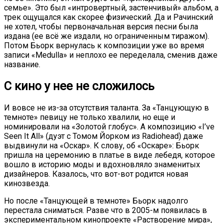
семье». Это был «интровертный, застенчивый» альбом, а
трек ощущался как скорее физический. Да и Рачинский
не хотел, чтобы первоначальная версия песни была
издана (ее всё же издали, но ограниченным тиражом).
Потом Бьорк вернулась к композиции уже во время
записи «Medulla» и неплохо ее переделала, сменив даже
название.
С кино у нее не сложилось
И вовсе не из-за отсутствия таланта. За «Танцующую в
темноте» певицу не только хвалили, но еще и
номинировали на «Золотой глобус». А композицию «I’ve
Seen It All» (дуэт с Томом Йорком из Radiohead) даже
выдвинули на «Оскар». К слову, об «Оскаре»: Бьорк
пришла на церемонию в платье в виде лебедя, которое
вошло в историю моды и вдохновляло знаменитых
дизайнеров. Казалось, что вот-вот родится новая
кинозвезда.
Но после «Танцующей в темноте» Бьорк надолго
перестала сниматься. Разве что в 2005-м появилась в
экспериментальном кинопроекте «Растворение мира»,