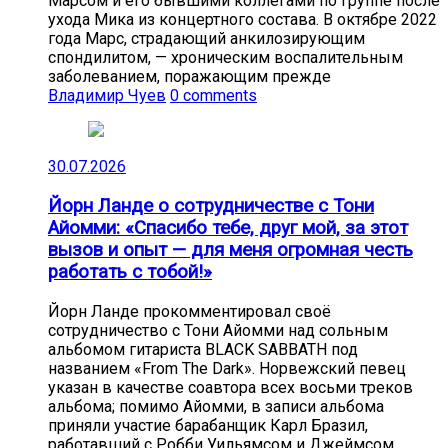
Марсом и его бывшими коллегами по группе после
ухода Мика из концертного состава. В октябре 2022
года Марс, страдающий анкилозирующим
спондилитом, — хроническим воспалительным
заболеванием, поражающим прежде
Владимир Чуев
0 comments
30.07.2026
Йорн Ланде о сотрудничестве с Тони
Айомми: «Спасибо тебе, друг мой, за этот
вызов и опыт — для меня огромная честь
работать с тобой!»
Йорн Ланде прокомментировал своё
сотрудничество с Тони Айомми над сольным
альбомом гитариста BLACK SABBATH под
названием «From The Dark». Норвежский певец
указан в качестве соавтора всех восьми треков
альбома; помимо Айомми, в записи альбома
приняли участие барабанщик Карл Бразил,
работавший с Робби Уильямсом и Джеймсом