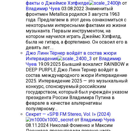
факты о Джеймсе Хэтфилде
от
Владимир Чуев
03.08.2022
Знаменитый
фронтмен Metallica родился 3 августа 1963
года. Предлагаем в этот день ознакомиться с
некоторыми интересными фактами из жизни
музыканта. Первым инструментом, на
котором научился играть Джеймс Хэтфилд,
была не гитара, а фортепиано. Он освоил его в
девять лет.…
Джо Линн Тёрнер войдёт в состав жюри
Интервидения
от
Владимир
Чуев
19.09.2025
Бывший вокалист RAINBOW и
DEEP PURPLE Джо Линн Тернер войдёт в
состав международного жюри Интервидение
2025. Интервидение 2025 — это музыкальный
конкурс, спонсируемый российским
государством, который был учреждён указом
президента России Владимира Путина в
феврале в качестве альтернативы
популярному…
Секрет — «SPB FM Stereo, Vol. I» (2024)
от
Владимир Чуев
08.11.2024
Николай Фоменко и Максим
Леонидов презентовали первую часть