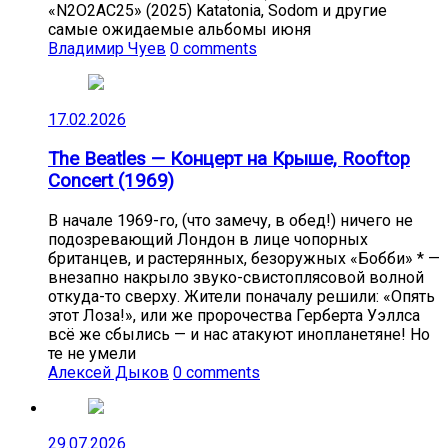
«N2O2AC25» (2025) Katatonia, Sodom и другие
самые ожидаемые альбомы июня
Владимир Чуев
0 comments
17.02.2026
The Beatles — Концерт на Крыше, Rooftop
Concert (1969)
В начале 1969-го, (что замечу, в обед!) ничего не
подозревающий Лондон в лице чопорных
британцев, и растерянных, безоружных «Бобби» * —
внезапно накрыло звуко-свистоплясовой волной
откуда-то сверху. Жители поначалу решили: «Опять
этот Лоза!», или же пророчества Герберта Уэллса
всё же сбылись — и нас атакуют инопланетяне! Но
те не умели
Алексей Дыков
0 comments
29.07.2026