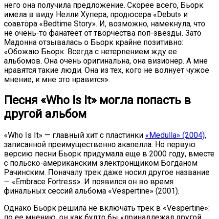
него она получила предложение. Скорее всего, Бьорк
имела в виду Нелли Хупера, продюсера «Debut» и
соавтора «Bedtime Story». И, возможно, намекнула, что
не очень-то фанатеет от творчества поп-звезды. Зато
Мадонна отзывалась о Бьорк крайне позитивно:
«Обожаю Бьорк. Всегда с нетерпением жду ее
альбомов. Она очень оригинальна, она визионер. А мне
нравятся такие люди. Она из тех, кого не волнует чужое
мнение, и мне это нравится».
Песня «Who Is It» могла попасть в
другой альбом
«Who Is It» — главный хит с пластинки
«Medulla» (2004)
,
записанной преимущественно акапелла. Но первую
версию песни Бьорк придумала еще в 2000 году, вместе
с польско-американским электронщиком Богданом
Рачинским. Поначалу трек даже носил другое название
— «Embrace Fortress». И появился он во время
финальных сессий альбома «Vespertine» (2001).
Однако Бьорк решила не включать трек в «Vespertine»:
по ее мнению, он как будто бы «принадлежал другой