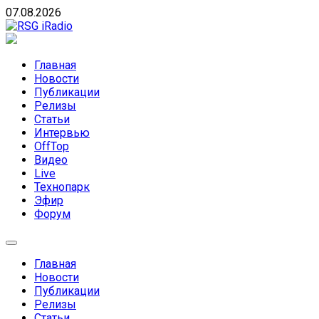
Skip
07.08.2026
to
content
RSG iRadio
RSG iRadio — Музыка различных музыкальных
направлений без возрастных ограничений
Главная
Новости
Публикации
Релизы
Статьи
Интервью
OffTop
Видео
Live
Технопарк
Эфир
Форум
Главная
Новости
Публикации
Релизы
Статьи