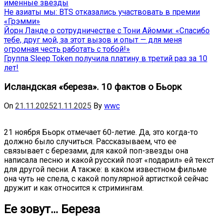
именные звёзды
Не азиаты мы: BTS отказались участвовать в премии
«Грэмми»
Йорн Ланде о сотрудничестве с Тони Айомми: «Спасибо
тебе, друг мой, за этот вызов и опыт — для меня
огромная честь работать с тобой!»
Группа Sleep Token получила платину в третий раз за 10
лет!
Исландская «береза». 10 фактов о Бьорк
On
21.11.2025
21.11.2025
By
wwc
21 ноября Бьорк отмечает 60-летие. Да, это когда-то
должно было случиться. Рассказываем, что ее
связывает с березами, для какой поп-звезды она
написала песню и какой русский поэт «подарил» ей текст
для другой песни. А также: в каком известном фильме
она чуть не спела, с какой популярной артисткой сейчас
дружит и как относится к стримингам.
Ее зовут… Береза