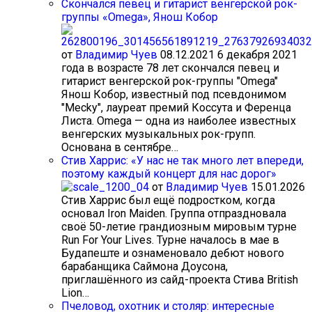
Cкончался певец и гитарист венгерской рок-
группы «Omega», Янош Кобор
от
Владимир Чуев
08.12.2021
6 декабря 2021
года в возрасте 78 лет скончался певец и
гитарист венгерской рок-группы "Omega"
Янош Кобор, известный под псевдонимом
"Mecky", лауреат премий Коссута и Ференца
Листа. Omega — одна из наиболее известных
венгерских музыкальных рок-групп.
Основана в сентябре…
Стив Харрис: «У нас не так много лет впереди,
поэтому каждый концерт для нас дорог»
от
Владимир Чуев
15.01.2026
Стив Харрис был ещё подростком, когда
основал Iron Maiden. Группа отпраздновала
своё 50-летие грандиозным мировым турне
Run For Your Lives. Турне началось в мае в
Будапеште и ознаменовало дебют нового
барабанщика Саймона Доусона,
приглашённого из сайд-проекта Стива British
Lion…
Пчеловод, охотник и столяр: интересные