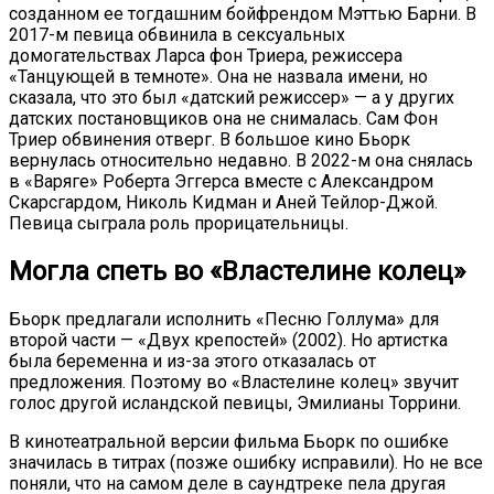
созданном ее тогдашним бойфрендом Мэттью Барни. В
2017-м певица обвинила в сексуальных
домогательствах Ларса фон Триера, режиссера
«Танцующей в темноте». Она не назвала имени, но
сказала, что это был «датский режиссер» — а у других
датских постановщиков она не снималась. Сам Фон
Триер обвинения отверг. В большое кино Бьорк
вернулась относительно недавно. В 2022-м она снялась
в «Варяге» Роберта Эггерса вместе с Александром
Скарсгардом, Николь Кидман и Аней Тейлор-Джой.
Певица сыграла роль прорицательницы.
Могла спеть во «Властелине колец»
Бьорк предлагали исполнить «Песню Голлума» для
второй части — «Двух крепостей» (2002). Но артистка
была беременна и из-за этого отказалась от
предложения. Поэтому во «Властелине колец» звучит
голос другой исландской певицы, Эмилианы Торрини.
В кинотеатральной версии фильма Бьорк по ошибке
значилась в титрах (позже ошибку исправили). Но не все
поняли, что на самом деле в саундтреке пела другая