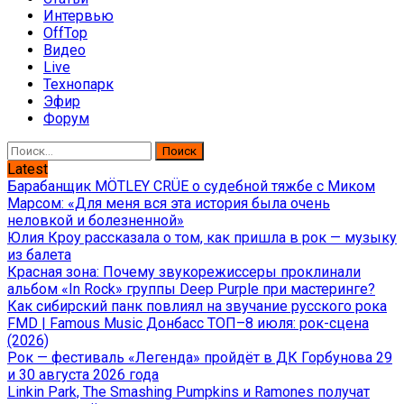
Интервью
OffTop
Видео
Live
Технопарк
Эфир
Форум
Найти:
Latest
Барабанщик MÖTLEY CRÜE о судебной тяжбе с Миком
Марсом: «Для меня вся эта история была очень
неловкой и болезненной»
Юлия Кроу рассказала о том, как пришла в рок — музыку
из балета
Красная зона: Почему звукорежиссеры проклинали
альбом «In Rock» группы Deep Purple при мастеринге?
Как сибирский панк повлиял на звучание русского рока
FMD | Famous Music Донбасс ТОП–8 июля: рок-сцена
(2026)
Рок — фестиваль «Легенда» пройдёт в ДК Горбунова 29
и 30 августа 2026 года
Linkin Park, The Smashing Pumpkins и Ramones получат