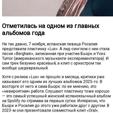
Отметилась на одном из главных
альбомов года
Не так давно, 7 ноября, испанская певица Росалия
представила пластинку «Lux». А лид-синглом с нее стала
песня «Berghain», записанная при участии Бьорк и Yves
Tumor (американского музыканта-экспериментатора). И
сам трек безумно красивый, а клип с оркестром так
вообще шедевральный.
Хотя с релиза «Lux» не прошло и месяца, критики уже
называют его одним из лучших альбомов 2025-го. В
восторге от него и сама Бьорк: по ее мнению, это
«невероятная» работа. Слушают пластинку тоже хорошо
— это самый успешный женский испаноязычный альбом
на Spotify по стримам за первые сутки. Интересно, что
Бьорк и Росалия до этого уже работали друг с другом. В
2023-м они презентовали совместный клип «Oral».