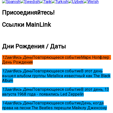
Присоединяйтесь!
Ссылки MainLink
Дни Рождения / Даты
12
авг
Весь День
Повторяющееся событие
Марк Нопфлер .
День Рождения
12
авг
Весь День
Повторяющееся событие
В этот день
вышел альбом группы Metallica известный как The Black
Album
13
авг
Весь День
Повторяющееся событие
В этот день, 13
августа 1968 года - появились Led Zeppelin
14
авг
Весь День
Повторяющееся событие
День, когда
права на песни The Beatles перешли Майклу Джексону