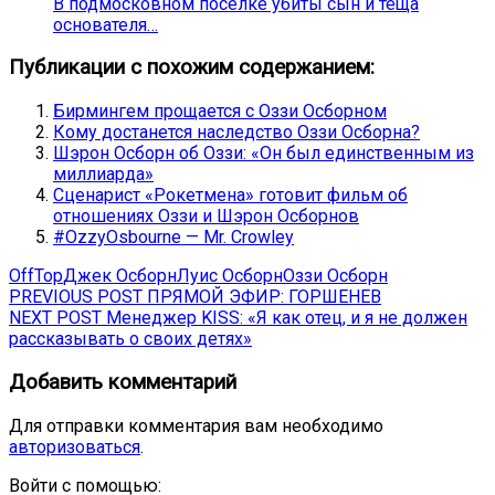
В подмосковном поселке убиты сын и теща
основателя…
Публикации с похожим содержанием:
Бирмингем прощается с Оззи Осборном
Кому достанется наследство Оззи Осборна?
Шэрон Осборн об Оззи: «Он был единственным из
миллиарда»
Сценарист «Рокетмена» готовит фильм об
отношениях Оззи и Шэрон Осборнов
#OzzyOsbourne — Mr. Crowley
OffTop
Джек Осборн
Луис Осборн
Оззи Осборн
Навигация
Previous
PREVIOUS POST
ПРЯМОЙ ЭФИР: ГОРШЕНЕВ
Next
post:
NEXT POST
Менеджер KISS: «Я как отец, и я не должен
по
post:
рассказывать о своих детях»
записям
Добавить комментарий
Для отправки комментария вам необходимо
авторизоваться
.
Войти с помощью: