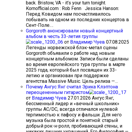
back. Bristow, VA - it’s your turn tonight.
Kornofficial.com : Rob Fenn Jessica Hanson:
Перед Ковидом нам посчастливилось
побывать на одном из последних концертов в
Сент-Поле.…
Gorgoroth анонсировали новый концертный
альбом в честь 33-летия группы
от
Владимир Чуев
07.08.2025
Легенды норвежской блэк-метал сцены
Gorgoroth объявили о работе над новым
концертным альбомом. Записи были сделаны
во время европейского тура группы в марте
2025 года, который был посвящен их 33-
летию и организован при поддержке
агентства Massive Music. Цель релиза —…
Почему Ангус Янг считал Эрика Клэптона
переоцененным гитаристом
от
Владимир Чуев
27.01.2026
Ангус Янг,
бессменный лидер и «вечный школьник»
группы AC/DC, всегда отличался нулевой
терпимостью к пафосу и фальши. Для него
музыка была простой и понятной: старый
добрый рок-н-ролл, пробивающий стены, и
никаких лишних украшений. Его философия —