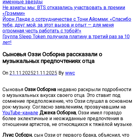
именные звёзды
Не азиаты мы: BTS отказались участвовать в премии
«Грэмми»
Йорн Ланде о сотрудничестве с Тони Айомми: «Спасибо
тебе, друг мой, за этот вызов и опыт — для меня
огромная честь работать с тобой!»
Группа Sleep Token получила платину в третий раз за 10
лет!
Сыновья Оззи Осборна рассказали о
музыкальных предпочтениях отца
On
21.11.2025
21.11.2025
By
wwc
Сыновья
Оззи Осборна
недавно раскрыли подробности
о музыкальных вкусах своего отца. Это ставит под
сомнение предположение, что Оззи слушал в основном
рок-музыку. Согласно заявлениям, прозвучавшим на
YouTube-канале
Джека Осборна
, Оззи имел гораздо
более эклектичные и неожиданные предпочтения в
отношении артистов, не относящихся к тяжёлой музыке.
Луис Осборн
, сын Оззи от первого брака, объяснил, что