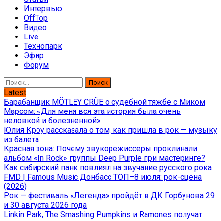
Интервью
OffTop
Видео
Live
Технопарк
Эфир
Форум
Найти:
Latest
Барабанщик MÖTLEY CRÜE о судебной тяжбе с Миком
Марсом: «Для меня вся эта история была очень
неловкой и болезненной»
Юлия Кроу рассказала о том, как пришла в рок — музыку
из балета
Красная зона: Почему звукорежиссеры проклинали
альбом «In Rock» группы Deep Purple при мастеринге?
Как сибирский панк повлиял на звучание русского рока
FMD | Famous Music Донбасс ТОП–8 июля: рок-сцена
(2026)
Рок — фестиваль «Легенда» пройдёт в ДК Горбунова 29
и 30 августа 2026 года
Linkin Park, The Smashing Pumpkins и Ramones получат