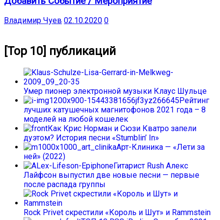
Добавить Событие / Мероприятие
Владимир Чуев
02.10.2020
0
[Top 10] публикаций
Умер пионер электронной музыки Клаус Шульце
Рейтинг
лучших катушечных магнитофонов 2021 года – 8
моделей на любой кошелек
Как Крис Норман и Сюзи Кватро запели
дуэтом? История песни «Stumblin’ In»
Арт-Клиника — «Лети за
ней» (2022)
Гитарист Rush Алекс
Лайфсон выпустил две новые песни — первые
после распада группы
Rock Privet скрестили «Король и Шут» и Rammstein