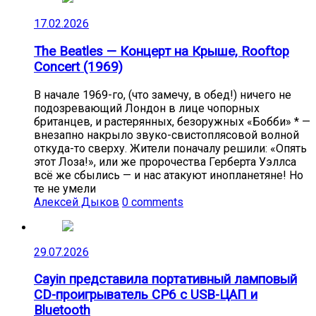
17.02.2026
The Beatles — Концерт на Крыше, Rooftop
Concert (1969)
В начале 1969-го, (что замечу, в обед!) ничего не
подозревающий Лондон в лице чопорных
британцев, и растерянных, безоружных «Бобби» * —
внезапно накрыло звуко-свистоплясовой волной
откуда-то сверху. Жители поначалу решили: «Опять
этот Лоза!», или же пророчества Герберта Уэллса
всё же сбылись — и нас атакуют инопланетяне! Но
те не умели
Алексей Дыков
0 comments
29.07.2026
Cayin представила портативный ламповый
CD-проигрыватель CP6 с USB-ЦАП и
Bluetooth