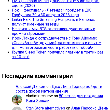
FMD | Famous Music Донбасс ТОП–8 июля: рок-
сцена (2026)
Рок — фестиваль «Легенда» пройдёт в ДК
Горбунова 29 и 30 августа 2026 года
Linkin Park, The Smashing Pumpkins и Ramones
получат именные звёзды
Не азиаты мы: BTS отказались участвовать в
премии «Грэмми»
Йорн Ланде о сотрудничестве с Тони Айомми:
«Спасибо тебе, друг мой, за этот вызов и опыт —
для меня огромная честь работать с тобой!»
Группа Sleep Token получила платину в третий раз
за 10 лет!
Последние комментарии
Алексей Дыков
on
Джо Линн Тёрнер войдёт в
состав жюри Интервидения
vladimir tchuew
on
80 лет со дня рождения
Кена Хенсли
Stan Store alternatives
on
Алан Парсонс. День