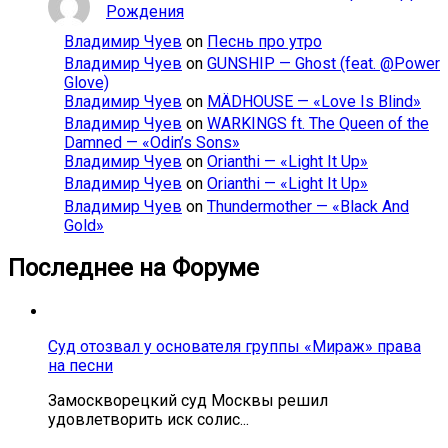
Рождения
Владимир Чуев
on
Песнь про утро
Владимир Чуев
on
GUNSHIP — Ghost (feat. @Power
Glove)
Владимир Чуев
on
MÄDHOUSE — «Love Is Blind»
Владимир Чуев
on
WARKINGS ft. The Queen of the
Damned — «Odin’s Sons»
Владимир Чуев
on
Orianthi — «Light It Up»
Владимир Чуев
on
Orianthi — «Light It Up»
Владимир Чуев
on
Thundermother — «Black And
Gold»
Последнее на Форуме
Суд отозвал у основателя группы «Мираж» права
на песни
Замоскворецкий суд Москвы решил
удовлетворить иск солис...