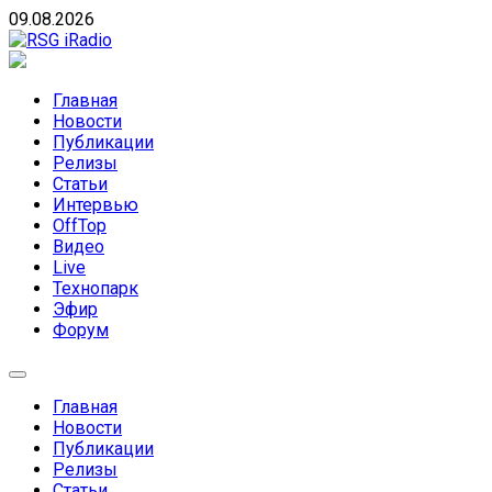
Skip
09.08.2026
to
content
RSG iRadio
RSG iRadio — Музыка различных музыкальных
направлений без возрастных ограничений
Главная
Новости
Публикации
Релизы
Статьи
Интервью
OffTop
Видео
Live
Технопарк
Эфир
Форум
Главная
Новости
Публикации
Релизы
Статьи