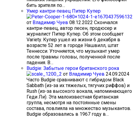
бить зрителя по…
Умер кантри-певец Питер Купер
от
Владимир Чуев
08.12.2022
Скончался
кантри-певец, автор песен, продюсер и
журналист Питер Купер. Об этом сообщает
Variety. Купер ушел из жизни 6 декабря в
возрасте 52 лет в городе Нашвилл, штат
Теннесси. Уточняется, что музыкант умер
после травмы головы, полученной после
падения. В…
Budgie: Забытые герои британского рока
от
Владимир Чуев
24.09.2024
Часто Budgie сравнивают с гибридом Black
Sabbath (из-за их тяжелых, тягучих риффов) и
Rush (из-за высокого вокала, напоминающего
Геди Ли). Эта малоизвестная британская
группа, несмотря на постоянные смены
состава, повлияла на множество музыкантов.
Budgie образовались в 1967 году в…