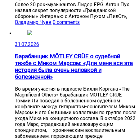
более 20 рок-музыкантов Лидер F.P.G. Антон Пух
назвал секрет популярности «Гражданской
обороны» Интервью с Антоном Пухом «ПилОт»,
Владимир Чуев
0 comments
31.07.2026
Барабанщик MÖTLEY CRÜE о судебной
тяжбе с Миком Марсом: «Для меня вся эта
история была очень неловкой и
болезненной»
Во время участия в подкасте Билли Коргана «The
Magnificent Others» барабанщик MÖTLEY CRÜE
Томми Ли поведал о болезненном судебном
конфликте между гитаристом-основателем Миком
Марсом и его бывшими коллегами по группе после
ухода Мика из концертного состава. В октябре 2022
года Марс, страдающий анкилозирующим
спондилитом, — хроническим воспалительным
заболеванием, поражающим прежде