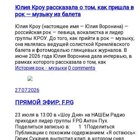
Юлия Кроу рассказала о том, как пришла в
рок — музыку из балета
Юлия Кроу (настоящее имя — Юлия Воронина) —
российская рок — певица, вокалистка и лидер
группы КРОУ. До того, как прийти в рок — музыку,
она являлась ведущей солисткой Кремлёвского
балета и фотомоделью глянцевых журналов. В
июне 2026 года Юлия Воронина дала интервью, в
рамках которого рассказала о том, как
История рок - музыки
0 comments
27.07.2026
ПРЯМОЙ ЭФИР: F.P.G
23 июля в 13:00 в «Шоу Дня» на НАШЕм Радио
приходил лидер группы F.P.G Антон Пух.
Поделиться записью в: 1 1Поделиться
Публикации с похожим содержанием: «Я остаюсь»:
Гарик Сукачев выпустил клип, в котором снял