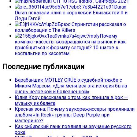
ТОП 10 RSG iRadio . Сентябрь 2021
Duran
Duran показали клип с королевой Елизаветой II и
Леди Гагой
Брюс Спрингстин рассказал о
коллаборации с The Killers
Почему
компакт-кассеты возвращаются на рынок и как
приобщиться к формату сегодня? 10 шагов к
ностальгии по кассетам
Последние публикации
Барабанщик MÖTLEY CRÜE о судебной тяжбе с
Миком Марсом: «Для меня вся эта история была
очень неловкой и болезненной»
Юлия Кроу рассказала о том, как пришла в рок —
музыку из балета
Красная зона: Почему звукорежиссеры проклинали
альбом «In Rock» группы Deep Purple при
мастеринге?
Как сибирский панк повлиял на звучание русского
рока