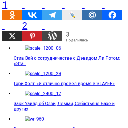
1
2
3
Поделились
Стив Вай о сотрудничестве с Дэвидом Ли Ротом:
«Эта…
Гэри Холт: «Я отлично провёл время в SLAYER»
Закк Уайлд об Оззи, Лемми, Себастьяне Бахе и
других