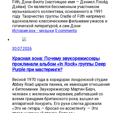
Filth, Дэни Филту (настоящее имя — Дэниел Ллойд
Дэйви). Он является бессменным участником
музыкального коллектива, основанного в 1991
году. Творчество группы Cradle of Filth напрямую
вдохновлено классическими фильмами ужасов и
готической литературой, а сам Дэни
История рок - музыки
0 comments
30.07.2026
Красная зона: Почему звукорежиссеры
проклинали альбом «In Rock» группы Deep
Purple при мастеринге?
Весной 1970 года в коридорах лондонской студии
Abbey Road царила паника, не имеющая отношения
к битломании. Звукорежиссер Мартин Бёрч,
человек с железными нервами, работавший со
всеми грандами британского рока, вышел из
аппаратной покурить. Его руки слегка дрожали.
«Это не гитара, — бросил он ассистенту. — Это