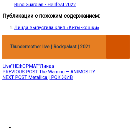
Blind Guardian - Hellfest 2022
Публикации с похожим содержанием:
Линда выпустила клип «Киты-кошки»
Thundermother live | Rockpalast | 2021
Live
"НЕФОРМАТ"
Линда
Навигация
Previous
PREVIOUS POST
The Warning — ANIMOSITY
Next
post:
NEXT POST
Metallica | РОК ЖИВ
по
post:
записям