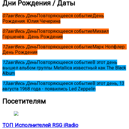
Дни Рождения / Даты
07
авг
Весь День
Повторяющееся событие
День
Рождения. Юлия Чечерина
07
авг
Весь День
Повторяющееся событие
Михаил
Горшенёв . День Рождения
12
авг
Весь День
Повторяющееся событие
Марк Нопфлер .
День Рождения
12
авг
Весь День
Повторяющееся событие
В этот день
вышел альбом группы Metallica известный как The Black
Album
13
авг
Весь День
Повторяющееся событие
В этот день, 13
августа 1968 года - появились Led Zeppelin
Посетителям
ТОП Исполнителей RSG iRadio