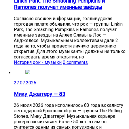
Linkin Park, The Smashing Pumpkins и
Ramones получат именные звёзды
Согласно свежей информации, голливудская
торговая палата объявила, что рок — группы Linkin
Park, The Smashing Pumpkins и Ramones получат
именные звёзды на Аллее Славы в Лос —
Анджелесе. Музыкальным коллективам дали 2
года на то, чтобы провести личную церемонию
открытия. Для этого музыканты должны не только
согласовать время открытия, но
История рок - музыки
0 comments
27.07.2026
Мику Джаггеру — 83
26 июля 2026 года исполнилось 83 года вокалисту
легендарной британской рок — группы The Rolling
Stones, Мику Джаггеру! Музыкальная карьера
рокера насчитывает более 50 лет, а сам он
считается одним из самых популярных и