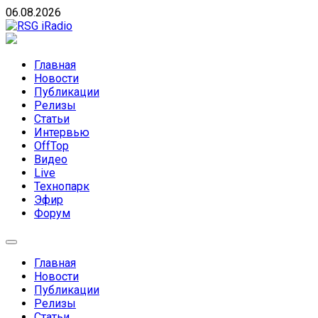
Skip
06.08.2026
to
content
RSG iRadio
RSG iRadio — Музыка различных музыкальных
направлений без возрастных ограничений
Главная
Новости
Публикации
Релизы
Статьи
Интервью
OffTop
Видео
Live
Технопарк
Эфир
Форум
Главная
Новости
Публикации
Релизы
Статьи