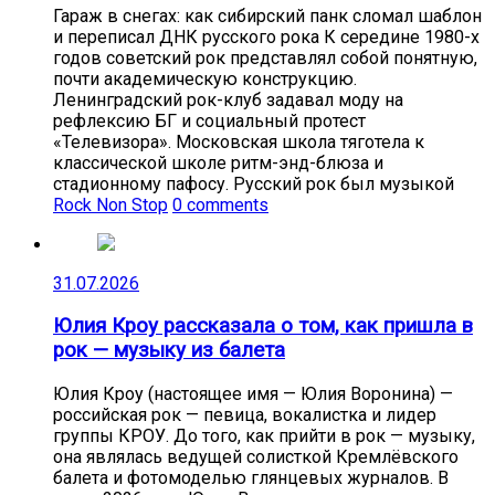
Гараж в снегах: как сибирский панк сломал шаблон
и переписал ДНК русского рока К середине 1980-х
годов советский рок представлял собой понятную,
почти академическую конструкцию.
Ленинградский рок-клуб задавал моду на
рефлексию БГ и социальный протест
«Телевизора». Московская школа тяготела к
классической школе ритм-энд-блюза и
стадионному пафосу. Русский рок был музыкой
Rock Non Stop
0 comments
31.07.2026
Юлия Кроу рассказала о том, как пришла в
рок — музыку из балета
Юлия Кроу (настоящее имя — Юлия Воронина) —
российская рок — певица, вокалистка и лидер
группы КРОУ. До того, как прийти в рок — музыку,
она являлась ведущей солисткой Кремлёвского
балета и фотомоделью глянцевых журналов. В