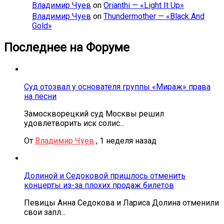
Владимир Чуев
on
Orianthi — «Light It Up»
Владимир Чуев
on
Thundermother — «Black And
Gold»
Последнее на Форуме
Суд отозвал у основателя группы «Мираж» права
на песни
Замоскворецкий суд Москвы решил
удовлетворить иск солис...
От
Владимир Чуев
,
1 неделя назад
Долиной и Седоковой пришлось отменить
концерты из-за плохих продаж билетов
Певицы Анна Седокова и Лариса Долина отменили
свои запл...