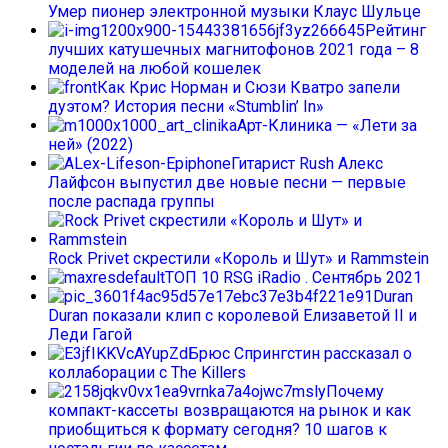
Умер пионер электронной музыки Клаус Шульце
Рейтинг
лучших катушечных магнитофонов 2021 года – 8
моделей на любой кошелек
Как Крис Норман и Сюзи Кватро запели
дуэтом? История песни «Stumblin’ In»
Арт-Клиника — «Лети за
ней» (2022)
Гитарист Rush Алекс
Лайфсон выпустил две новые песни — первые
после распада группы
Rock Privet скрестили «Король и Шут» и Rammstein
ТОП 10 RSG iRadio . Сентябрь 2021
Duran
Duran показали клип с королевой Елизаветой II и
Леди Гагой
Брюс Спрингстин рассказал о
коллаборации с The Killers
Почему
компакт-кассеты возвращаются на рынок и как
приобщиться к формату сегодня? 10 шагов к