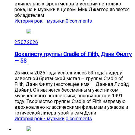
влиятельных фронтменов в истории не только
рока, но и музыки в целом. Мик Джаггер является
обладателем
История рок - музыки
0 comments
25.07.2026
Вокалисту группы Cradle of Filth, Дэни Филту
— 53
25 июля 2026 года исполнилось 53 года лидеру
известной британской метал — группы Cradle of
Filth, Дэни Филту (настоящее имя — Дэниел Ллойд
Дэйви). Он является бессменным участником
музыкального коллектива, основанного в 1991
году. Творчество группы Cradle of Filth напрямую
вдохновлено классическими фильмами ужасов и
готической литературой, а сам Дэни
История рок - музыки
0 comments