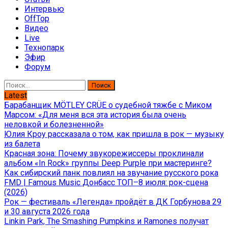
Интервью
OffTop
Видео
Live
Технопарк
Эфир
Форум
Найти:
Latest
Барабанщик MÖTLEY CRÜE о судебной тяжбе с Миком
Марсом: «Для меня вся эта история была очень
неловкой и болезненной»
Юлия Кроу рассказала о том, как пришла в рок — музыку
из балета
Красная зона: Почему звукорежиссеры проклинали
альбом «In Rock» группы Deep Purple при мастеринге?
Как сибирский панк повлиял на звучание русского рока
FMD | Famous Music Донбасс ТОП–8 июля: рок-сцена
(2026)
Рок — фестиваль «Легенда» пройдёт в ДК Горбунова 29
и 30 августа 2026 года
Linkin Park, The Smashing Pumpkins и Ramones получат