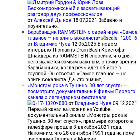
от
Алексей Дыков
18.07.2021
Забавно и
поучительно...
Барабанщик RAMMSTEIN о своей игре: «Самое
главное — не злить вокалиста»
от
Владимир Чуев
12.05.2025
В новом
интервью Thomann's Drum Bash Кристофа
Шнайдера из RAMMSTEIN спросили, что для
него является самым важным, с точки зрения
барабанщика, когда речь идёт об игре с
группой. Он ответил: «Самое главное — не
злить вокалиста. Да, это значит,…
«Монстры рока в Тушино. 30 лет спустя» —
посмотрите документальный фильм Первого
канала о легендарном фестивале
от
Владимир Чуев
09.12.2021
Первый канал выложил на Youtube
документальный фильм «Монстры рока в
Тушино. 30 лет спустя», премьера которого в
телеэфире прошла 3 декабря 2021 года.
Напомним, что 28 сентября 1991 года на поле
аэродрома Тушино в Москве