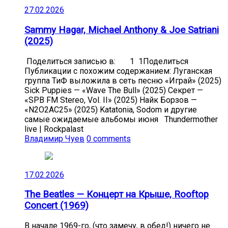
27.02.2026
Sammy Hagar, Michael Anthony & Joe Satriani
(2025)
Поделиться записью в: 1 1Поделиться
Публикации с похожим содержанием: Луганская
группа ТиФ выложила в сеть песню «Играй» (2025)
Sick Puppies — «Wave The Bull» (2025) Секрет —
«SPB FM Stereo, Vol. II» (2025) Найк Борзов —
«N2O2AC25» (2025) Katatonia, Sodom и другие
самые ожидаемые альбомы июня Thundermother
live | Rockpalast
Владимир Чуев
0 comments
17.02.2026
The Beatles — Концерт на Крыше, Rooftop
Concert (1969)
В начале 1969-го, (что замечу, в обед!) ничего не