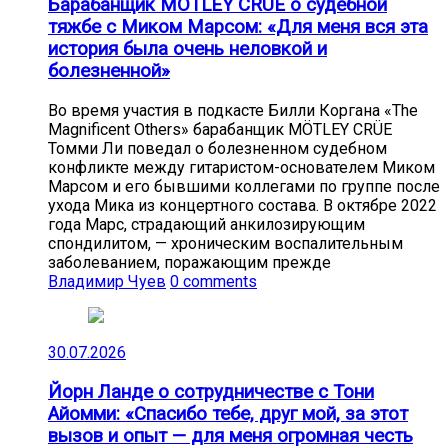
Барабанщик MÖTLEY CRÜE о судебной
тяжбе с Миком Марсом: «Для меня вся эта
история была очень неловкой и
болезненной»
Во время участия в подкасте Билли Коргана «The
Magnificent Others» барабанщик MÖTLEY CRÜE
Томми Ли поведал о болезненном судебном
конфликте между гитаристом-основателем Миком
Марсом и его бывшими коллегами по группе после
ухода Мика из концертного состава. В октябре 2022
года Марс, страдающий анкилозирующим
спондилитом, — хроническим воспалительным
заболеванием, поражающим прежде
Владимир Чуев
0 comments
30.07.2026
Йорн Ланде о сотрудничестве с Тони
Айомми: «Спасибо тебе, друг мой, за этот
вызов и опыт — для меня огромная честь