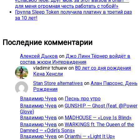
«Спасибо тебе, друг мой, за этот вызов и опыт —
для меня огромная честь работать с тобой!»
Группа Sleep Token получила платину в третий раз
за 10 лет!
Последние комментарии
Алексей Дыков
on
Джо Линн Тёрнер войдёт в
состав жюри Интервидения
vladimir tchuew
on
80 лет со дня рождения
Кена Хенсли
Stan Store alternatives
on
Алан Парсонс. День
Рождения
Владимир Чуев
on
Песнь про утро
Владимир Чуев
on
GUNSHIP — Ghost (feat. @Power
Glove)
Владимир Чуев
on
MÄDHOUSE — «Love Is Blind»
Владимир Чуев
on
WARKINGS ft. The Queen of the
Damned — «Odin’s Sons»
Владимир Чуев
on
Orianthi — «Light It Up»