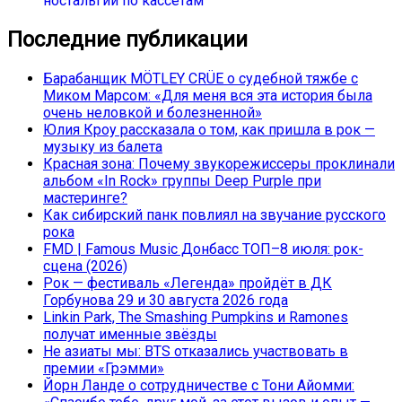
ностальгии по кассетам
Последние публикации
Барабанщик MÖTLEY CRÜE о судебной тяжбе с
Миком Марсом: «Для меня вся эта история была
очень неловкой и болезненной»
Юлия Кроу рассказала о том, как пришла в рок —
музыку из балета
Красная зона: Почему звукорежиссеры проклинали
альбом «In Rock» группы Deep Purple при
мастеринге?
Как сибирский панк повлиял на звучание русского
рока
FMD | Famous Music Донбасс ТОП–8 июля: рок-
сцена (2026)
Рок — фестиваль «Легенда» пройдёт в ДК
Горбунова 29 и 30 августа 2026 года
Linkin Park, The Smashing Pumpkins и Ramones
получат именные звёзды
Не азиаты мы: BTS отказались участвовать в
премии «Грэмми»
Йорн Ланде о сотрудничестве с Тони Айомми: