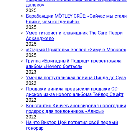
далеко»
2025
Барабанщик MÖTLEY CRÜE: «Сейчас мы стали
ближе, чем когда-либо»
2025
Умер гитарист и клавишник The Cure Перри
Арканджело
2025
«Старый Приятель» воспел «Зиму в Москве»
2025
Группа «Бригадный Подряд» презентовала
альбом «Нечего бояться»
2023
Умерла португальская певица Линда де Суза
2022
Продажи винила превысили продажи CD-
дисков из-за нового альбома Тейлор Свифт
2022
Константин Кинчев анонсировал новогодний
подарок для поклонников «Алисы»
2022
На что Виктор Цой потратил свой первый
гонорар