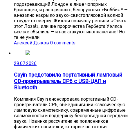
подозревающий Лондон в лице чопорных
британцев, и растерянных, безоружных «Бобби» * —
внезапно накрыло звуко-свистоплясовой волной
откуда-то сверху. Жители поначалу решили: «Опять
этот Лоза!», или же пророчества Герберта Уэллса
всё же сбылись — и нас атакуют инопланетяне! Но
те не умели
Алексей Дыков
0 comments
29.07.2026
Cayin представила портативный ламповый
CD-проигрыватель CP6 с USB-ЦАП и
Bluetooth
Компания Cayin анонсировала портативный CD-
проигрыватель CP6, объединивший классическую
ламповую схемотехнику, современные цифровые
возможности и поддержку беспроводной передачи
звука. Новинка рассчитана на поклонников
физических носителей, которые не готовы