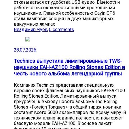
отказываться от удобства USB-аудио, Bluetooth и
работы с высококачественными проводными
наушниками. Главной особенностью Cayin CP6
стала ламповая секция на двух миниатюрных
вакуумных лампах
Владимир Чуев
0 comments
28.07.2026
Technics выпустила лимитированные TWS-
наушники EAH-AZ100 Rolling Stones Edition в
честь нового альбома легендарной группы
Компания Technics представила специальную
версию своих флагманских наушников EAH-AZ100
Rolling Stones Edition. Лимитированный выпуск
приурочен к выходу нового альбома The Rolling
Stones «Foreign Tongues», а общий тираж новинки
составит всего 5000 экземпляров по всему миру. В
техническом плане новинка полностью повторяет
базовую модель EAH-AZ100. В основе лежат
фирменные 10-мм излучатели