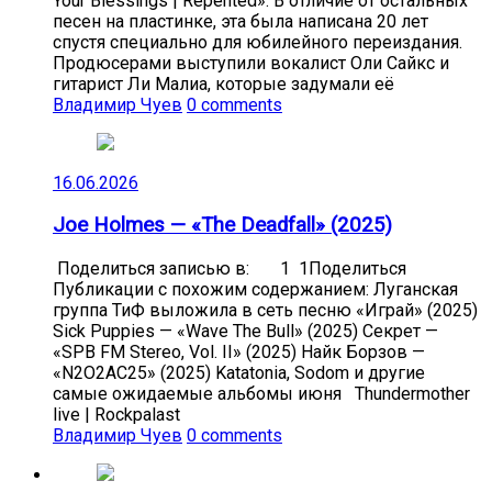
Your Blessings | Repented». В отличие от остальных
песен на пластинке, эта была написана 20 лет
спустя специально для юбилейного переиздания.
Продюсерами выступили вокалист Оли Сайкс и
гитарист Ли Малиа, которые задумали её
Владимир Чуев
0 comments
16.06.2026
Joe Holmes — «The Deadfall» (2025)
Поделиться записью в: 1 1Поделиться
Публикации с похожим содержанием: Луганская
группа ТиФ выложила в сеть песню «Играй» (2025)
Sick Puppies — «Wave The Bull» (2025) Секрет —
«SPB FM Stereo, Vol. II» (2025) Найк Борзов —
«N2O2AC25» (2025) Katatonia, Sodom и другие
самые ожидаемые альбомы июня Thundermother
live | Rockpalast
Владимир Чуев
0 comments