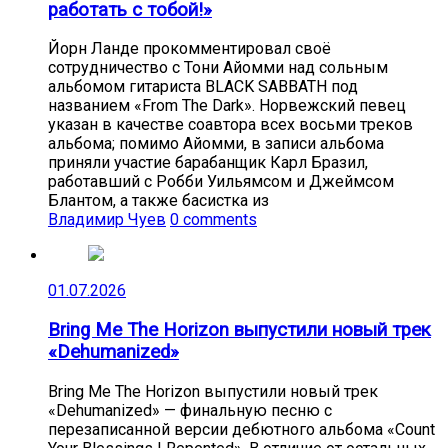
работать с тобой!»
Йорн Ланде прокомментировал своё
сотрудничество с Тони Айомми над сольным
альбомом гитариста BLACK SABBATH под
названием «From The Dark». Норвежский певец
указан в качестве соавтора всех восьми треков
альбома; помимо Айомми, в записи альбома
приняли участие барабанщик Карл Бразил,
работавший с Робби Уильямсом и Джеймсом
Блантом, а также басистка из
Владимир Чуев
0 comments
01.07.2026
Bring Me The Horizon выпустили новый трек
«Dehumanized»
Bring Me The Horizon выпустили новый трек
«Dehumanized» — финальную песню с
перезаписанной версии дебютного альбома «Count