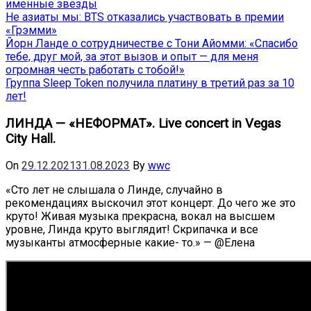
именные звёзды
Не азиаты мы: BTS отказались участвовать в премии
«Грэмми»
Йорн Ланде о сотрудничестве с Тони Айомми: «Спасибо
тебе, друг мой, за этот вызов и опыт — для меня
огромная честь работать с тобой!»
Группа Sleep Token получила платину в третий раз за 10
лет!
ЛИНДА — «НЕФОРМАТ». Live concert in Vegas
City Hall.
On
29.12.2021
31.08.2023
By
wwc
«Сто лет не слышала о Линде, случайно в
рекомендациях выскочил этот концерт. До чего же это
круто! Живая музыка прекрасна, вокал на высшем
уровне, Линда круто выглядит! Скрипачка и все
музыканты атмосферные какие- то.» — @Елена