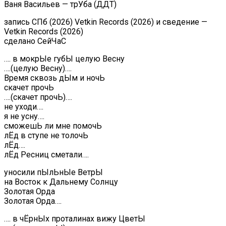
Ваня Васильев — трУба (ДДТ)
запись СПб (2026) Vetkin Records (2026) и сведение —
Vetkin Records (2026)
сделано СейЧаС
…. в мокрЫе губЫ целую Весну
….(целую Весну)….
Время сквозь дЫм и ночЬ
скачет прочЬ
….(скачет прочЬ)….
не уходи….
я не усну….
сможешЬ ли мне помочЬ
лЁд в ступе не толочЬ
лЁд….
лЁд Ресниц сметали….
уносили пЫлЬнЫе ВетрЫ
на Восток к Дальнему Солнцу
Золотая Орда
Золотая Орда….
…. в чЁрнЫх проталинах вижу ЦветЫ