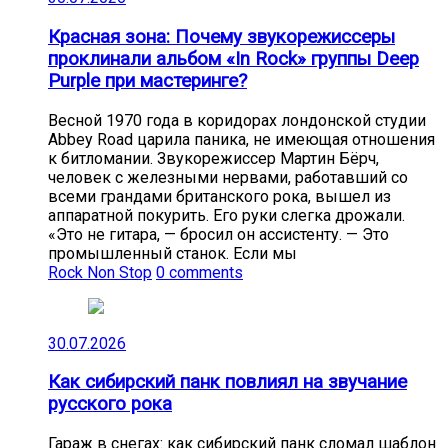
Красная зона: Почему звукорежиссеры
проклинали альбом «In Rock» группы Deep
Purple при мастеринге?
Весной 1970 года в коридорах лондонской студии
Abbey Road царила паника, не имеющая отношения
к битломании. Звукорежиссер Мартин Бёрч,
человек с железными нервами, работавший со
всеми грандами британского рока, вышел из
аппаратной покурить. Его руки слегка дрожали.
«Это не гитара, — бросил он ассистенту. — Это
промышленный станок. Если мы
Rock Non Stop
0 comments
30.07.2026
Как сибирский панк повлиял на звучание
русского рока
Гараж в снегах: как сибирский панк сломал шаблон