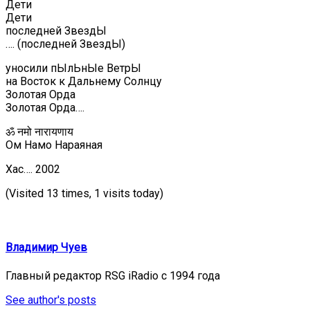
Дети
Дети
последней ЗвездЫ
…. (последней ЗвездЫ)
уносили пЫлЬнЫе ВетрЫ
на Восток к Дальнему Солнцу
Золотая Орда
Золотая Орда….
ॐ नमो नारायणाय
Ом Намо Нараяная
Хас…. 2002
(Visited 13 times, 1 visits today)
Владимир Чуев
Главный редактор RSG iRadio с 1994 года
See author's posts