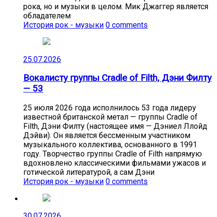
рока, но и музыки в целом. Мик Джаггер является
обладателем
История рок - музыки
0 comments
25.07.2026
Вокалисту группы Cradle of Filth, Дэни Филту
— 53
25 июля 2026 года исполнилось 53 года лидеру
известной британской метал — группы Cradle of
Filth, Дэни Филту (настоящее имя — Дэниел Ллойд
Дэйви). Он является бессменным участником
музыкального коллектива, основанного в 1991
году. Творчество группы Cradle of Filth напрямую
вдохновлено классическими фильмами ужасов и
готической литературой, а сам Дэни
История рок - музыки
0 comments
30.07.2026