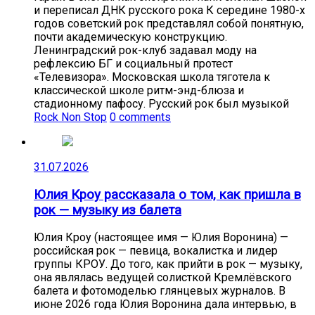
и переписал ДНК русского рока К середине 1980-х
годов советский рок представлял собой понятную,
почти академическую конструкцию.
Ленинградский рок-клуб задавал моду на
рефлексию БГ и социальный протест
«Телевизора». Московская школа тяготела к
классической школе ритм-энд-блюза и
стадионному пафосу. Русский рок был музыкой
Rock Non Stop
0 comments
31.07.2026
Юлия Кроу рассказала о том, как пришла в
рок — музыку из балета
Юлия Кроу (настоящее имя — Юлия Воронина) —
российская рок — певица, вокалистка и лидер
группы КРОУ. До того, как прийти в рок — музыку,
она являлась ведущей солисткой Кремлёвского
балета и фотомоделью глянцевых журналов. В
июне 2026 года Юлия Воронина дала интервью, в