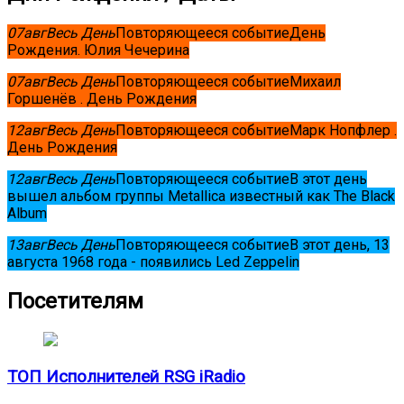
07
авг
Весь День
Повторяющееся событие
День
Рождения. Юлия Чечерина
07
авг
Весь День
Повторяющееся событие
Михаил
Горшенёв . День Рождения
12
авг
Весь День
Повторяющееся событие
Марк Нопфлер .
День Рождения
12
авг
Весь День
Повторяющееся событие
В этот день
вышел альбом группы Metallica известный как The Black
Album
13
авг
Весь День
Повторяющееся событие
В этот день, 13
августа 1968 года - появились Led Zeppelin
Посетителям
ТОП Исполнителей RSG iRadio