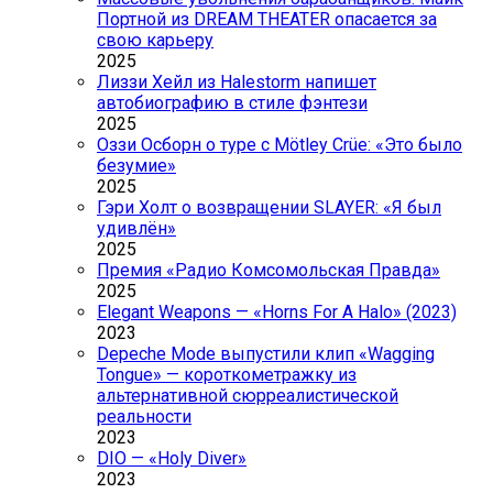
Портной из DREAM THEATER опасается за
свою карьеру
2025
Лиззи Хейл из Halestorm напишет
автобиографию в стиле фэнтези
2025
Оззи Осборн о туре с Mötley Crüe: «Это было
безумие»
2025
Гэри Холт о возвращении SLAYER: «Я был
удивлён»
2025
Премия «Радио Комсомольская Правда»
2025
Elegant Weapons — «Horns For A Halo» (2023)
2023
Depeche Mode выпустили клип «Wagging
Tongue» — короткометражку из
альтернативной сюрреалистической
реальности
2023
DIO — «Holy Diver»
2023