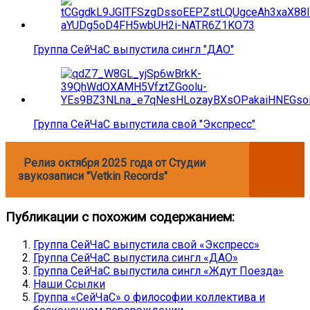
Группа СейЧаС выпустила сингл "ДАО"
Группа СейЧаC выпустила свой "Экспресс"
Релиз октября 2025 года от Студии
звукозаписи "Vetkin Records"
Публикации с похожим содержанием:
Группа СейЧаC выпустила свой «Экспресс»
Группа СейЧаС выпустила сингл «ДАО»
Группа СейЧаС выпустила сингл «Ждут Поезда»
Наши Ссылки
Группа «СейЧаС» о философии коллектива и