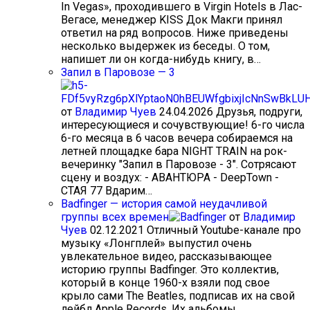
In Vegas», проходившего в Virgin Hotels в Лас-
Вегасе, менеджер KISS Док Макги принял
ответил на ряд вопросов. Ниже приведены
несколько выдержек из беседы. О том,
напишет ли он когда-нибудь книгу, в…
Запил в Паровозе — 3
от
Владимир Чуев
24.04.2026
Друзья, подруги,
интересующиеся и сочувствующие! 6-го числа
6-го месяца в 6 часов вечера собираемся на
летней площадке бара NIGHT TRAIN на рок-
вечеринку "Запил в Паровозе - 3". Сотрясают
сцену и воздух: - АВАНТЮРА - DeepTown -
СТАЯ 77 Вдарим…
Badfinger — история самой неудачливой
группы всех времен
от
Владимир
Чуев
02.12.2021
Отличный Youtube-канале про
музыку «Лонгплей» выпустил очень
увлекательное видео, рассказывающее
историю группы Badfinger. Это коллектив,
который в конце 1960-х взяли под свое
крыло сами The Beatles, подписав их на свой
лейбл Apple Records. Их альбомы