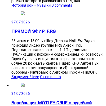
рамках которого рассказала о том, как
История рок - музыки
0 comments
27.07.2026
ПРЯМОЙ ЭФИР: F.P.G
23 июля в 13:00 в «Шоу Дня» на НАШЕм Радио
приходил лидер группы F.P.G Антон Пух.
Поделиться записью в: 1 1Поделиться
Публикации с похожим содержанием: «Я остаюсь»:
Гарик Сукачев выпустил клип, в котором снял
более 20 рок-музыкантов Лидер F.P.G. Антон Пух
назвал секрет популярности «Гражданской
обороны» Интервью с Антоном Пухом «ПилОт»,
Владимир Чуев
0 comments
31.07.2026
Барабанщик MÖTLEY CRÜE о судебной