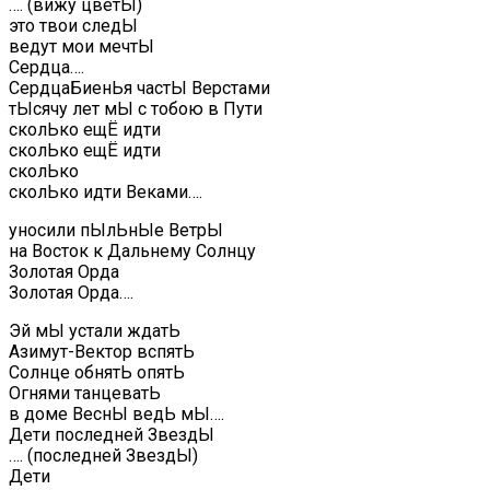
…. (вижу цветЫ)
это твои следЫ
ведут мои мечтЫ
Сердца….
СердцаБиенЬя частЫ Верстами
тЫсячу лет мЫ с тобою в Пути
сколЬко ещЁ идти
сколЬко ещЁ идти
сколЬко
сколЬко идти Веками….
уносили пЫлЬнЫе ВетрЫ
на Восток к Дальнему Солнцу
Золотая Орда
Золотая Орда….
Эй мЫ устали ждатЬ
Азимут-Вектор вспятЬ
Солнце обнятЬ опятЬ
Огнями танцеватЬ
в доме ВеснЫ ведЬ мЫ….
Дети последней ЗвездЫ
…. (последней ЗвездЫ)
Дети