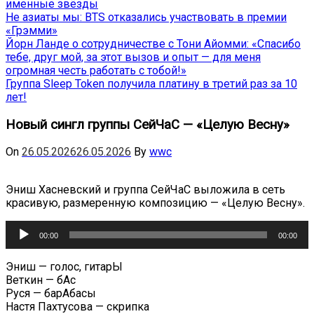
именные звёзды
Не азиаты мы: BTS отказались участвовать в премии
«Грэмми»
Йорн Ланде о сотрудничестве с Тони Айомми: «Спасибо
тебе, друг мой, за этот вызов и опыт — для меня
огромная честь работать с тобой!»
Группа Sleep Token получила платину в третий раз за 10
лет!
Новый сингл группы СейЧаС — «Целую Весну»
On
26.05.2026
26.05.2026
By
wwc
Эниш Хасневский и группа СейЧаС выложила в сеть
красивую, размеренную композицию — «Целую Весну».
Аудиоплеер
00:00
00:00
Эниш — голос, гитарЫ
Веткин — бАс
Руся — барАбасы
Настя Пахтусова — скрипка