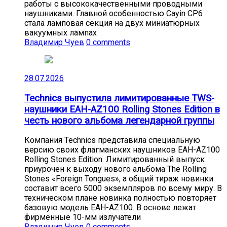
работы с высококачественными проводными
наушниками. Главной особенностью Cayin CP6
стала ламповая секция на двух миниатюрных
вакуумных лампах
Владимир Чуев
0 comments
28.07.2026
Technics выпустила лимитированные TWS-
наушники EAH-AZ100 Rolling Stones Edition в
честь нового альбома легендарной группы
Компания Technics представила специальную
версию своих флагманских наушников EAH-AZ100
Rolling Stones Edition. Лимитированный выпуск
приурочен к выходу нового альбома The Rolling
Stones «Foreign Tongues», а общий тираж новинки
составит всего 5000 экземпляров по всему миру. В
техническом плане новинка полностью повторяет
базовую модель EAH-AZ100. В основе лежат
фирменные 10-мм излучатели
Владимир Чуев
0 comments