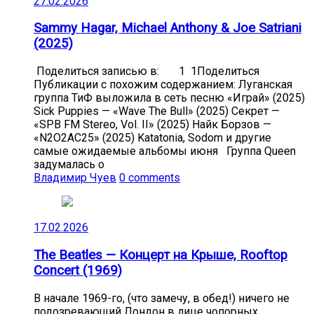
27.02.2026
Sammy Hagar, Michael Anthony & Joe Satriani
(2025)
Поделиться записью в: 1 1Поделиться
Публикации с похожим содержанием: Луганская
группа ТиФ выложила в сеть песню «Играй» (2025)
Sick Puppies — «Wave The Bull» (2025) Секрет —
«SPB FM Stereo, Vol. II» (2025) Найк Борзов —
«N2O2AC25» (2025) Katatonia, Sodom и другие
самые ожидаемые альбомы июня Группа Queen
задумалась о
Владимир Чуев
0 comments
17.02.2026
The Beatles — Концерт на Крыше, Rooftop
Concert (1969)
В начале 1969-го, (что замечу, в обед!) ничего не
подозревающий Лондон в лице чопорных