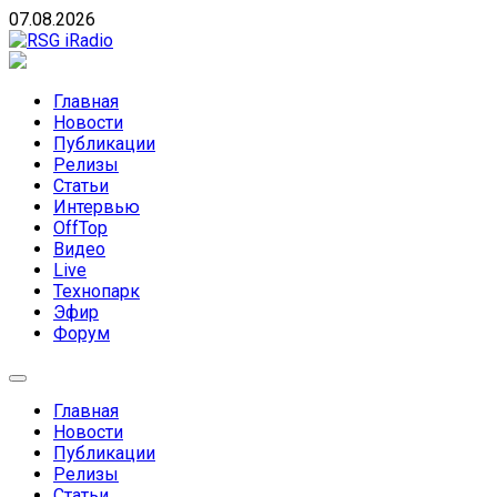
Skip
07.08.2026
to
content
RSG iRadio
RSG iRadio — Музыка различных музыкальных
направлений без возрастных ограничений
Главная
Новости
Публикации
Релизы
Статьи
Интервью
OffTop
Видео
Live
Технопарк
Эфир
Форум
Главная
Новости
Публикации
Релизы
Статьи