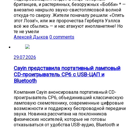
британцев, и растерянных, безоружных «Бобби» * —
внезапно накрыло звуко-свистоплясовой волной
откуда-то сверху. Жители поначалу решили: «Опять
этот Лоза!», или же пророчества Герберта Уэллса
всё же сбылись — и нас атакуют инопланетяне! Но
те не умели
Алексей Дыков
0 comments
29.07.2026
Cayin представила портативный ламповый
CD-проигрыватель CP6 с USB-ЦАП и
Bluetooth
Компания Cayin анонсировала портативный CD-
проигрыватель CP6, объединивший классическую
ламповую схемотехнику, современные цифровые
возможности и поддержку беспроводной передачи
звука. Новинка рассчитана на поклонников
физических носителей, которые не готовы
отказываться от удобства USB-аудио, Bluetooth и