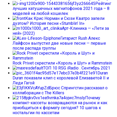
Рейтинг
лучших катушечных магнитофонов 2021 года – 8
моделей на любой кошелек
Как Крис Норман и Сюзи Кватро запели
дуэтом? История песни «Stumblin’ In»
Арт-Клиника — «Лети за
ней» (2022)
Гитарист Rush Алекс
Лайфсон выпустил две новые песни — первые
после распада группы
Rock Privet скрестили «Король и Шут» и Rammstein
ТОП 10 RSG iRadio . Сентябрь 2021
Duran
Duran показали клип с королевой Елизаветой II и
Леди Гагой
Брюс Спрингстин рассказал о
коллаборации с The Killers
Почему
компакт-кассеты возвращаются на рынок и как
приобщиться к формату сегодня? 10 шагов к
ностальгии по кассетам