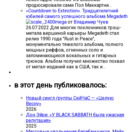
продюсировали сами Пол Маккартни…
«Countdown to Extinction». Тридцатилетний
юбилей самого успешного альбома Megadeth
от
Владимир Чуев
26.07.2022
Для многих поклонников трэш-
метала вершиной карьеры Megadeth стал
релиз 1990 года "Rust in Peace",
монументально тяжелого альбома, полного
мощных риффов, огненных соло и
запоминающихся вокальных и гитарных
трюков. Альбом получил множество похвал
от метал-изданий как в США, так и…
в этот день публиковалось:
Новый сингл группы СейЧаС — «Целую
Весну»
2026
Дон Эйри: «У BLACK SABBATH была ужасная
репутация»
2025
Массовые увольнения барабанщиков. Майк