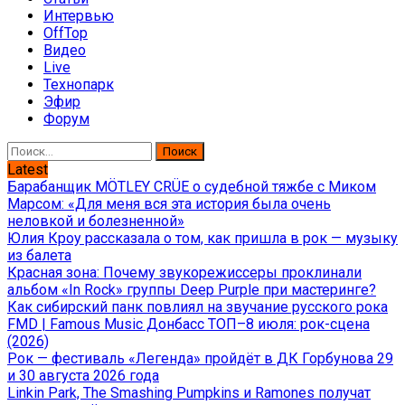
Интервью
OffTop
Видео
Live
Технопарк
Эфир
Форум
Найти:
Latest
Барабанщик MÖTLEY CRÜE о судебной тяжбе с Миком
Марсом: «Для меня вся эта история была очень
неловкой и болезненной»
Юлия Кроу рассказала о том, как пришла в рок — музыку
из балета
Красная зона: Почему звукорежиссеры проклинали
альбом «In Rock» группы Deep Purple при мастеринге?
Как сибирский панк повлиял на звучание русского рока
FMD | Famous Music Донбасс ТОП–8 июля: рок-сцена
(2026)
Рок — фестиваль «Легенда» пройдёт в ДК Горбунова 29
и 30 августа 2026 года
Linkin Park, The Smashing Pumpkins и Ramones получат