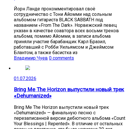
Йорн Ланде прокомментировал своё
сотрудничество с Тони Айомми над сольным
альбомом гитариста BLACK SABBATH под
названием «From The Dark». Норвежский певец
указан в качестве соавтора всех восьми треков
альбома; помимо Айомми, в записи альбома
приняли участие барабанщик Карл Бразил,
работавший с Робби Уильямсом и Джеймсом
Блантом, а также басистка из
Владимир Чуев
0 comments
01.07.2026
Bring Me The Horizon выпустили новый трек
«Dehumanized»
Bring Me The Horizon выпустили новый трек
«Dehumanized» — финальную песню с
перезаписанной версии дебютного альбома «Count
Your Blessings | Repented». В отличие от остальных