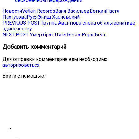
бесконечном перерождении
Новости
Vetkin Records
Ваня Васильев
Веткин
Настя
Пахтусова
Руся
Эниш Хасневский
Навигация
Previous
PREVIOUS POST
Группа Авантюра спела об альтернативе
post:
одиночеству
по
Next
NEXT POST
Умер брат Пита Беста Рори Бест
записям
post:
Добавить комментарий
Для отправки комментария вам необходимо
авторизоваться
.
Войти с помощью: