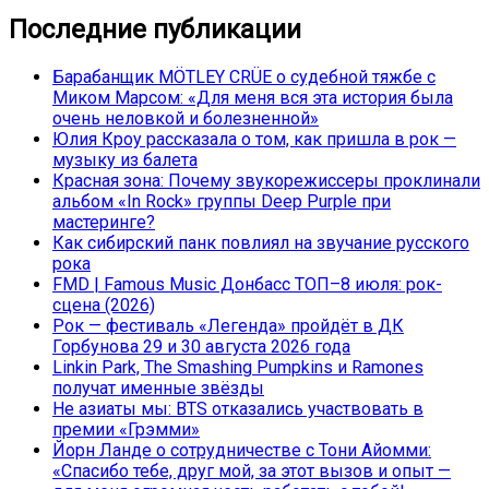
Последние публикации
Барабанщик MÖTLEY CRÜE о судебной тяжбе с
Миком Марсом: «Для меня вся эта история была
очень неловкой и болезненной»
Юлия Кроу рассказала о том, как пришла в рок —
музыку из балета
Красная зона: Почему звукорежиссеры проклинали
альбом «In Rock» группы Deep Purple при
мастеринге?
Как сибирский панк повлиял на звучание русского
рока
FMD | Famous Music Донбасс ТОП–8 июля: рок-
сцена (2026)
Рок — фестиваль «Легенда» пройдёт в ДК
Горбунова 29 и 30 августа 2026 года
Linkin Park, The Smashing Pumpkins и Ramones
получат именные звёзды
Не азиаты мы: BTS отказались участвовать в
премии «Грэмми»
Йорн Ланде о сотрудничестве с Тони Айомми:
«Спасибо тебе, друг мой, за этот вызов и опыт —