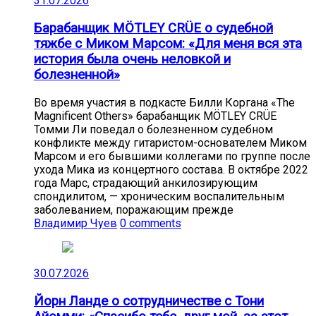
31.07.2026
Барабанщик MÖTLEY CRÜE о судебной
тяжбе с Миком Марсом: «Для меня вся эта
история была очень неловкой и
болезненной»
Во время участия в подкасте Билли Коргана «The
Magnificent Others» барабанщик MÖTLEY CRÜE
Томми Ли поведал о болезненном судебном
конфликте между гитаристом-основателем Миком
Марсом и его бывшими коллегами по группе после
ухода Мика из концертного состава. В октябре 2022
года Марс, страдающий анкилозирующим
спондилитом, — хроническим воспалительным
заболеванием, поражающим прежде
Владимир Чуев
0 comments
30.07.2026
Йорн Ланде о сотрудничестве с Тони