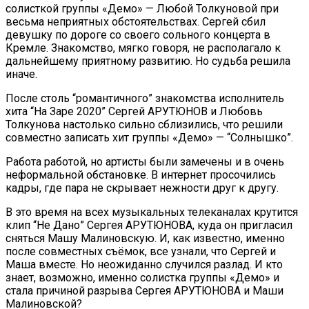
солисткой группы «Демо» — Любой Толкуновой при
весьма неприятных обстоятельствах. Сергей сбил
девушку по дороге со своего сольного концерта в
Кремле. Знакомство, мягко говоря, не располагало к
дальнейшему приятному развитию. Но судьба решила
иначе.
После столь “романтичного” знакомства исполнитель
хита “На Заре 2020” Сергей АРУТЮНОВ и Любовь
Толкунова настолько сильно сблизились, что решили
совместно записать хит группы «Демо» — “Солнышко”.
Работа работой, но артисты были замечены и в очень
неформальной обстановке. В интернет просочились
кадры, где пара не скрывает нежности друг к другу.
В это время на всех музыкальных телеканалах крутится
клип “Не Дано” Сергея АРУТЮНОВА, куда он пригласил
сняться Машу Малиновскую. И, как известно, именно
после совместных съёмок, все узнали, что Сергей и
Маша вместе. Но неожиданно случился разлад. И кто
знает, возможно, именно солистка группы «Демо» и
стала причиной разрыва Сергея АРУТЮНОВА и Маши
Малиновской?