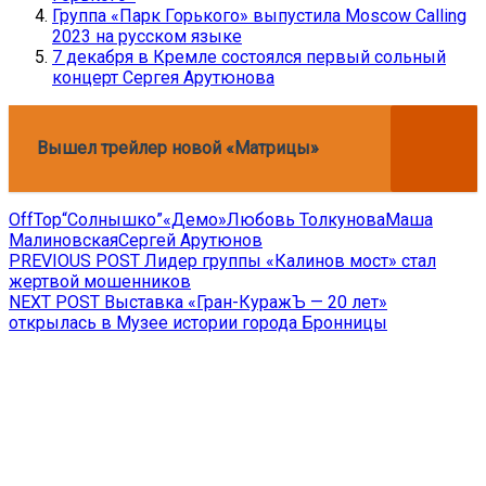
Группа «Парк Горького» выпустила Moscow Calling
2023 на русском языке
7 декабря в Кремле состоялся первый сольный
концерт Сергея Арутюнова
Вышел трейлер новой «Матрицы»
OffTop
“Солнышко”
«Демо»
Любовь Толкунова
Маша
Малиновская
Сергей Арутюнов
Навигация
Previous
PREVIOUS POST
Лидер группы «Калинов мост» стал
post:
жертвой мошенников
по
Next
NEXT POST
Выставка «Гран-КуражЪ — 20 лет»
записям
post:
открылась в Музее истории города Бронницы