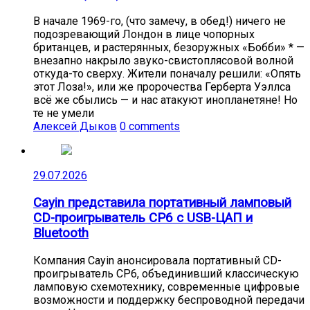
В начале 1969-го, (что замечу, в обед!) ничего не
подозревающий Лондон в лице чопорных
британцев, и растерянных, безоружных «Бобби» * —
внезапно накрыло звуко-свистоплясовой волной
откуда-то сверху. Жители поначалу решили: «Опять
этот Лоза!», или же пророчества Герберта Уэллса
всё же сбылись — и нас атакуют инопланетяне! Но
те не умели
Алексей Дыков
0 comments
29.07.2026
Cayin представила портативный ламповый
CD-проигрыватель CP6 с USB-ЦАП и
Bluetooth
Компания Cayin анонсировала портативный CD-
проигрыватель CP6, объединивший классическую
ламповую схемотехнику, современные цифровые
возможности и поддержку беспроводной передачи