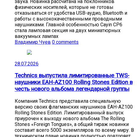
звука. Новинка рассчитана на поклонников
физических носителей, которые не готовы
отказываться от удобства USB-аудио, Bluetooth и
работы с высококачественными проводными
наушниками. Главной особенностью Cayin CP6
стала ламповая секция на двух миниатюрных
вакуумных лампах
Владимир Чуев
0 comments
28.07.2026
Technics выпустила лимитированные TWS-
наушники EAH-AZ100 Rolling Stones Edition в
честь нового альбома легендарной группы
Компания Technics представила специальную
версию своих флагманских наушников EAH-AZ100
Rolling Stones Edition. Лимитированный выпуск
приурочен к выходу нового альбома The Rolling
Stones «Foreign Tongues», а общий тираж новинки
составит всего 5000 экземпляров по всему миру. В
техническом плане новинка полностью повторяет