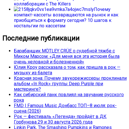
коллаборации с The Killers
Почему
компакт-кассеты возвращаются на рынок и как
приобщиться к формату сегодня? 10 шагов к
ностальгии по кассетам
Последние публикации
Барабанщик MÖTLEY CRÜE о судебной тяжбе с
Миком Марсом: «Для меня вся эта история была
очень неловкой и болезненной»
Юлия Кроу рассказала о том, как пришла в рок —
музыку из балета
Красная зона: Почему звукорежиссеры проклинали
альбом «In Rock» группы Deep Purple при
мастеринге?
Как сибирский панк повлиял на звучание русского
рока
FMD | Famous Music Донбасс ТОП–8 июля: рок-
сцена (2026)
Рок — фестиваль «Легенда» пройдёт в ДК
Горбунова 29 и 30 августа 2026 года
Linkin Park, The Smashing Pumpkins и Ramones