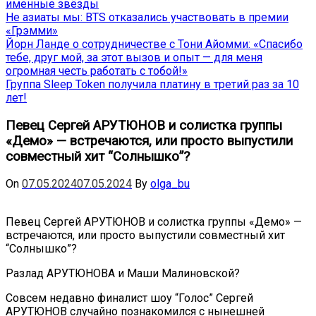
именные звёзды
Не азиаты мы: BTS отказались участвовать в премии
«Грэмми»
Йорн Ланде о сотрудничестве с Тони Айомми: «Спасибо
тебе, друг мой, за этот вызов и опыт — для меня
огромная честь работать с тобой!»
Группа Sleep Token получила платину в третий раз за 10
лет!
Певец Сергей АРУТЮНОВ и солистка группы
«Демо» — встречаются, или просто выпустили
совместный хит “Солнышко”?
On
07.05.2024
07.05.2024
By
olga_bu
Певец Сергей АРУТЮНОВ и солистка группы «Демо» —
встречаются, или просто выпустили совместный хит
“Солнышко”?
Разлад АРУТЮНОВА и Маши Малиновской?
Совсем недавно финалист шоу “Голос” Сергей
АРУТЮНОВ случайно познакомился с нынешней