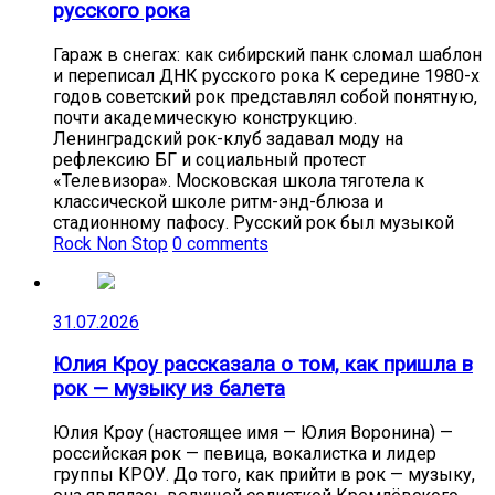
русского рока
Гараж в снегах: как сибирский панк сломал шаблон
и переписал ДНК русского рока К середине 1980-х
годов советский рок представлял собой понятную,
почти академическую конструкцию.
Ленинградский рок-клуб задавал моду на
рефлексию БГ и социальный протест
«Телевизора». Московская школа тяготела к
классической школе ритм-энд-блюза и
стадионному пафосу. Русский рок был музыкой
Rock Non Stop
0 comments
31.07.2026
Юлия Кроу рассказала о том, как пришла в
рок — музыку из балета
Юлия Кроу (настоящее имя — Юлия Воронина) —
российская рок — певица, вокалистка и лидер
группы КРОУ. До того, как прийти в рок — музыку,