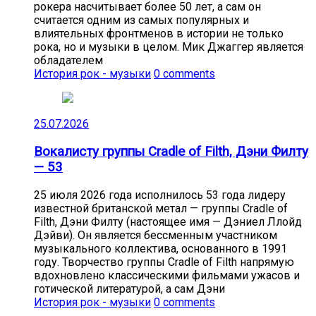
рокера насчитывает более 50 лет, а сам он
считается одним из самых популярных и
влиятельных фронтменов в истории не только
рока, но и музыки в целом. Мик Джаггер является
обладателем
История рок - музыки
0 comments
25.07.2026
Вокалисту группы Cradle of Filth, Дэни Филту
— 53
25 июля 2026 года исполнилось 53 года лидеру
известной британской метал — группы Cradle of
Filth, Дэни Филту (настоящее имя — Дэниел Ллойд
Дэйви). Он является бессменным участником
музыкального коллектива, основанного в 1991
году. Творчество группы Cradle of Filth напрямую
вдохновлено классическими фильмами ужасов и
готической литературой, а сам Дэни
История рок - музыки
0 comments