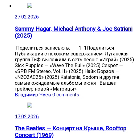
27.02.2026
Sammy Hagar, Michael Anthony & Joe Satriani
(2025)
Поделиться записью в: 1 1Поделиться
Публикации с похожим содержанием: Луганская
группа ТиФ выложила в сеть песню «Играй» (2025)
Sick Puppies — «Wave The Bull» (2025) Секрет —
«SPB FM Stereo, Vol. II» (2025) Найк Борзов —
«N2O2AC25» (2025) Katatonia, Sodom и другие
самые ожидаемые альбомы июня Вышел
трейлер новой «Матрицы»
Владимир Чуев
0 comments
17.02.2026
The Beatles — Концерт на Крыше, Rooftop
Concert (1969)