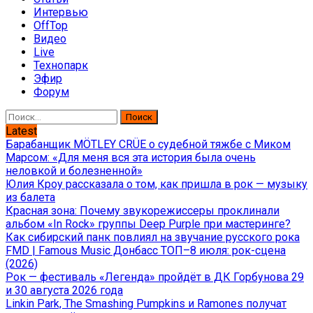
Интервью
OffTop
Видео
Live
Технопарк
Эфир
Форум
Найти:
Latest
Барабанщик MÖTLEY CRÜE о судебной тяжбе с Миком
Марсом: «Для меня вся эта история была очень
неловкой и болезненной»
Юлия Кроу рассказала о том, как пришла в рок — музыку
из балета
Красная зона: Почему звукорежиссеры проклинали
альбом «In Rock» группы Deep Purple при мастеринге?
Как сибирский панк повлиял на звучание русского рока
FMD | Famous Music Донбасс ТОП–8 июля: рок-сцена
(2026)
Рок — фестиваль «Легенда» пройдёт в ДК Горбунова 29
и 30 августа 2026 года
Linkin Park, The Smashing Pumpkins и Ramones получат