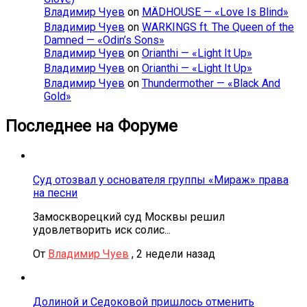
Владимир Чуев
on
MÄDHOUSE — «Love Is Blind»
Владимир Чуев
on
WARKINGS ft. The Queen of the
Damned — «Odin’s Sons»
Владимир Чуев
on
Orianthi — «Light It Up»
Владимир Чуев
on
Orianthi — «Light It Up»
Владимир Чуев
on
Thundermother — «Black And
Gold»
Последнее на Форуме
Суд отозвал у основателя группы «Мираж» права
на песни
Замоскворецкий суд Москвы решил
удовлетворить иск солис...
От
Владимир Чуев
,
2 недели назад
Долиной и Седоковой пришлось отменить