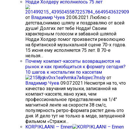
Нодди Холдеру исполнилось 75 лет
от
Владимир Чуев
20.06.2021
Люблю с
детства,снимаю шляпу и поздравляю от всей
души! Долгих лет тебе Нодди! Своим
характерным голосом и забавной шляпой
Нодди Холдер помог произвести революцию
на британской музыкальной сцене 70-х годов.
15 июня ему исполняется 75 лет. В 70-е
нельзя…
Почему компакт-кассеты возвращаются на
рынок и как приобщиться к формату сегодня?
10 шагов к ностальгии по кассетам
от
Владимир Чуев
09.07.2021
Несмотря на то, что
качество звучания музыки, записанной на
компакт-кассете, явно хуже, чем
профессиональное представление на 1/4"
магнитной ленте на скорости 38 см/с,
популярность ретро-формата растет день ото
дня. И дело тут не только в моде, запущенной
фильмом «Стражи…
KORPIKLAANI — Ennen