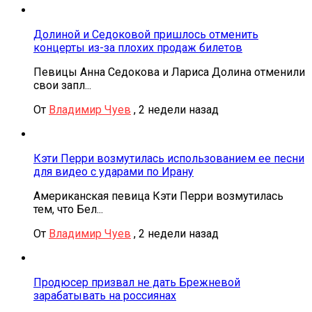
Долиной и Седоковой пришлось отменить
концерты из-за плохих продаж билетов
Певицы Анна Седокова и Лариса Долина отменили
свои запл...
От
Владимир Чуев
,
2 недели назад
Кэти Перри возмутилась использованием ее песни
для видео с ударами по Ирану
Американская певица Кэти Перри возмутилась
тем, что Бел...
От
Владимир Чуев
,
2 недели назад
Продюсер призвал не дать Брежневой
зарабатывать на россиянах