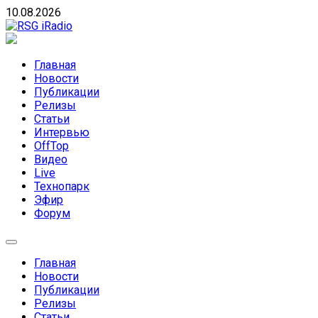
Skip
10.08.2026
to
content
RSG iRadio
RSG iRadio — Музыка различных музыкальных
направлений без возрастных ограничений
Главная
Новости
Публикации
Релизы
Статьи
Интервью
OffTop
Видео
Live
Технопарк
Эфир
Форум
Главная
Новости
Публикации
Релизы
Статьи