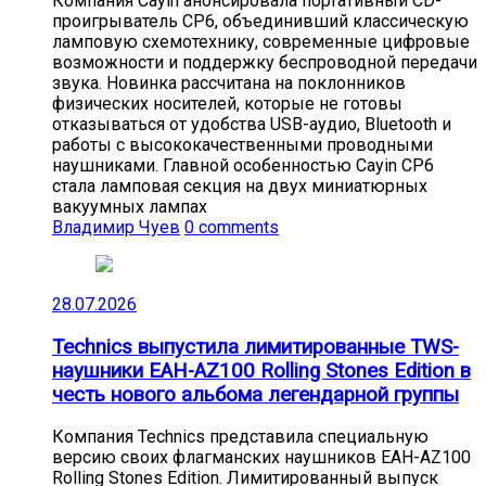
Компания Cayin анонсировала портативный CD-
проигрыватель CP6, объединивший классическую
ламповую схемотехнику, современные цифровые
возможности и поддержку беспроводной передачи
звука. Новинка рассчитана на поклонников
физических носителей, которые не готовы
отказываться от удобства USB-аудио, Bluetooth и
работы с высококачественными проводными
наушниками. Главной особенностью Cayin CP6
стала ламповая секция на двух миниатюрных
вакуумных лампах
Владимир Чуев
0 comments
28.07.2026
Technics выпустила лимитированные TWS-
наушники EAH-AZ100 Rolling Stones Edition в
честь нового альбома легендарной группы
Компания Technics представила специальную
версию своих флагманских наушников EAH-AZ100
Rolling Stones Edition. Лимитированный выпуск