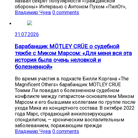
назвал секрет популярности «Гражданской
обороны» Интервью с Антоном Пухом «ПилОт»,
Владимир Чуев
0 comments
31.07.2026
Барабанщик MÖTLEY CRÜE о судебной
тяжбе с Миком Марсом: «Для меня вся эта
история была очень неловкой и
болезненной»
Во время участия в подкасте Билли Коргана «The
Magnificent Others» барабанщик MÖTLEY CRÜE
Томми Ли поведал о болезненном судебном
конфликте между гитаристом-основателем Миком
Марсом и его бывшими коллегами по группе после
ухода Мика из концертного состава. В октябре 2022
года Марс, страдающий анкилозирующим
спондилитом, — хроническим воспалительным
заболеванием, поражающим прежде
Владимир Чуев
0 comments