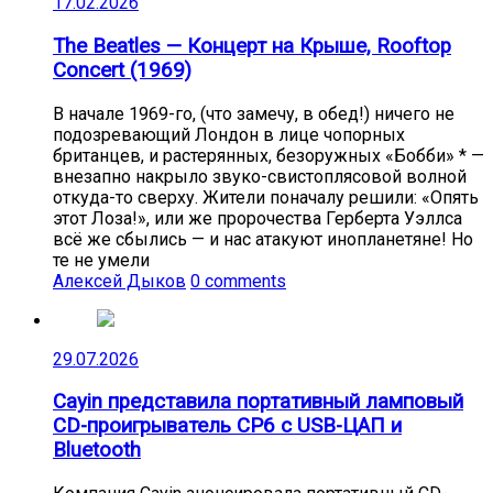
17.02.2026
The Beatles — Концерт на Крыше, Rooftop
Concert (1969)
В начале 1969-го, (что замечу, в обед!) ничего не
подозревающий Лондон в лице чопорных
британцев, и растерянных, безоружных «Бобби» * —
внезапно накрыло звуко-свистоплясовой волной
откуда-то сверху. Жители поначалу решили: «Опять
этот Лоза!», или же пророчества Герберта Уэллса
всё же сбылись — и нас атакуют инопланетяне! Но
те не умели
Алексей Дыков
0 comments
29.07.2026
Cayin представила портативный ламповый
CD-проигрыватель CP6 с USB-ЦАП и
Bluetooth