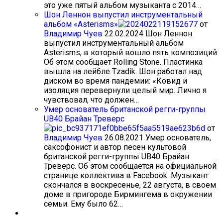
это уже пятый альбом музыканта с 2014…
Шон Леннон выпустил инструментальный
альбом «Asterisms»
от
Владимир Чуев
22.02.2024
Шон Леннон
выпустил инструментальный альбом
Asterisms, в который вошло пять композиций.
Об этом сообщает Rolling Stone. Пластинка
вышла на лейбле Tzadik. Шон работал над
диском во время пандемии: «Ковид и
изоляция перевернули целый мир. Лично я
чувствовал, что должен…
Умер основатель британской регги-группы
UB40 Брайан Треверс
от
Владимир Чуев
26.08.2021
Умер основатель,
саксофонист и автор песен культовой
британской регги-группы UB40 Брайан
Треверс. Об этом сообщается на официальной
странице коллектива в Facebook. Музыкант
скончался в воскресенье, 22 августа, в своем
доме в пригороде Бирмингема в окружении
семьи. Ему было 62…