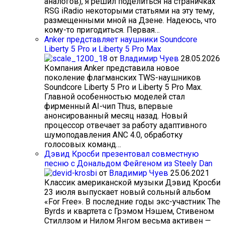
аналогов), я решил поделиться на страничках
RSG iRadio некоторыми статьями на эту тему,
размещенными мной на Дзене. Надеюсь, что
кому-то пригодиться. Первая…
Anker представляет наушники Soundcore
Liberty 5 Pro и Liberty 5 Pro Max
от
Владимир Чуев
28.05.2026
Компания Anker представила новое
поколение флагманских TWS-наушников
Soundcore Liberty 5 Pro и Liberty 5 Pro Max.
Главной особенностью моделей стал
фирменный AI-чип Thus, впервые
анонсированный месяц назад. Новый
процессор отвечает за работу адаптивного
шумоподавления ANC 4.0, обработку
голосовых команд…
Дэвид Кросби презентовал совместную
песню с Дональдом Фейгеном из Steely Dan
от
Владимир Чуев
25.06.2021
Классик американской музыки Дэвид Кросби
23 июля выпускает новый сольный альбом
«For Free». В последние годы экс-участник The
Byrds и квартета с Грэмом Нэшем, Стивеном
Стиллзом и Нилом Янгом весьма активен —