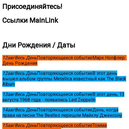
Присоединяйтесь!
Ссылки MainLink
Дни Рождения / Даты
12
авг
Весь День
Повторяющееся событие
Марк Нопфлер .
День Рождения
12
авг
Весь День
Повторяющееся событие
В этот день
вышел альбом группы Metallica известный как The Black
Album
13
авг
Весь День
Повторяющееся событие
В этот день, 13
августа 1968 года - появились Led Zeppelin
14
авг
Весь День
Повторяющееся событие
День, когда
права на песни The Beatles перешли Майклу Джексону
15
авг
Весь День
Повторяющееся событие
Томми