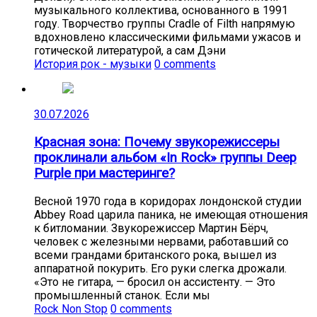
музыкального коллектива, основанного в 1991
году. Творчество группы Cradle of Filth напрямую
вдохновлено классическими фильмами ужасов и
готической литературой, а сам Дэни
История рок - музыки
0 comments
30.07.2026
Красная зона: Почему звукорежиссеры
проклинали альбом «In Rock» группы Deep
Purple при мастеринге?
Весной 1970 года в коридорах лондонской студии
Abbey Road царила паника, не имеющая отношения
к битломании. Звукорежиссер Мартин Бёрч,
человек с железными нервами, работавший со
всеми грандами британского рока, вышел из
аппаратной покурить. Его руки слегка дрожали.
«Это не гитара, — бросил он ассистенту. — Это
промышленный станок. Если мы
Rock Non Stop
0 comments