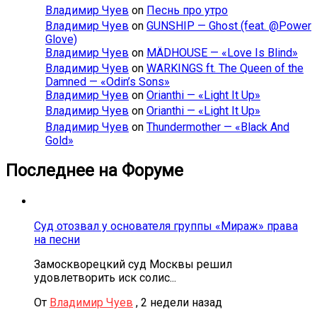
Владимир Чуев
on
Песнь про утро
Владимир Чуев
on
GUNSHIP — Ghost (feat. @Power
Glove)
Владимир Чуев
on
MÄDHOUSE — «Love Is Blind»
Владимир Чуев
on
WARKINGS ft. The Queen of the
Damned — «Odin’s Sons»
Владимир Чуев
on
Orianthi — «Light It Up»
Владимир Чуев
on
Orianthi — «Light It Up»
Владимир Чуев
on
Thundermother — «Black And
Gold»
Последнее на Форуме
Суд отозвал у основателя группы «Мираж» права
на песни
Замоскворецкий суд Москвы решил
удовлетворить иск солис...
От
Владимир Чуев
,
2 недели назад