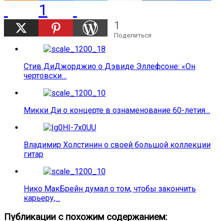
1
1
Поделиться
Стив ДиДжорджио о Дэвиде Эллефсоне: «Он
чертовски…
Микки Ди о концерте в ознаменование 60-летия…
Владимир Холстинин о своей большой коллекции
гитар
Нико МакБрейн думал о том, чтобы закончить
карьеру,…
Публикации с похожим содержанием: