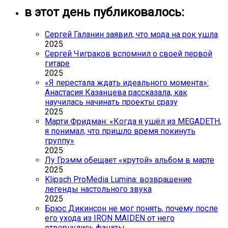
в этот день публиковалось:
Сергей Галанин заявил, что мода на рок ушла
2025
Сергей Чиграков вспомнил о своей первой
гитаре
2025
«Я перестала ждать идеального момента»:
Анастасия Казанцева рассказала, как
научилась начинать проекты сразу
2025
Марти Фридман: «Когда я ушёл из MEGADETH,
я понимал, что пришло время покинуть
группу»
2025
Лу Грэмм обещает «крутой» альбом в марте
2025
Klipsch ProMedia Lumina: возвращение
легенды настольного звука
2025
Брюс Дикинсон не мог понять, почему после
его ухода из IRON MAIDEN от него
отвернулись фанаты