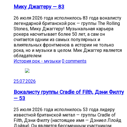
Мику Джаггеру — 83
26 июля 2026 года исполнилось 83 года вокалисту
легендарной британской рок — группы The Rolling
Stones, Мику Джаггеру! Музыкальная карьера
рокера насчитывает более 50 лет, а сам он
считается одним из самых популярных и
влиятельных фронтменов в истории не только
рока, но и музыки в целом. Мик Джаггер является
обладателем
История рок - музыки
0 comments
25.07.2026
Вокалисту группы Cradle of Filth, Дэни Филту
— 53
25 июля 2026 года исполнилось 53 года лидеру
известной британской метал — группы Cradle of
Filth, Дэни Филту (настоящее имя — Дэниел Ллойд
Дэйви). Он является бессменным участником