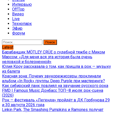
Интервью
OffTop
Видео
Live
Технопарк
Эфир
Форум
Найти:
Latest
Барабанщик MÖTLEY CRÜE о судебной тяжбе с Миком
Марсом: «Для меня вся эта история была очень
неловкой и болезненной»
Юлия Кроу рассказала о том, как пришла в рок — музыку
из балета
Красная зона: Почему звукорежиссеры проклинали
альбом «In Rock» группы Deep Purple при мастеринге?
Как сибирский панк повлиял на звучание русского рока
FMD | Famous Music Донбасс ТОП–8 июля: рок-сцена
(2026)
Рок — фестиваль «Легенда» пройдёт в ДК Горбунова 29
и 30 августа 2026 года
Linkin Park, The Smashing Pumpkins и Ramones получат