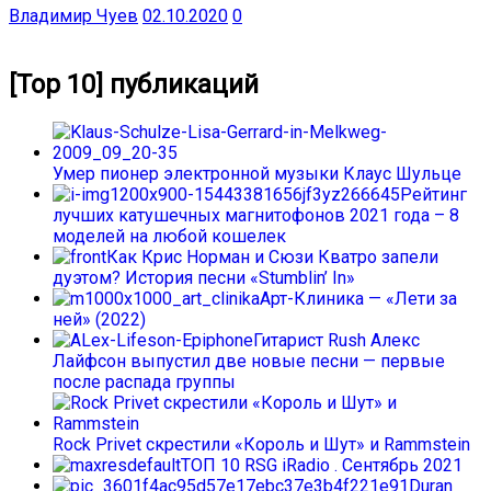
Владимир Чуев
02.10.2020
0
[Top 10] публикаций
Умер пионер электронной музыки Клаус Шульце
Рейтинг
лучших катушечных магнитофонов 2021 года – 8
моделей на любой кошелек
Как Крис Норман и Сюзи Кватро запели
дуэтом? История песни «Stumblin’ In»
Арт-Клиника — «Лети за
ней» (2022)
Гитарист Rush Алекс
Лайфсон выпустил две новые песни — первые
после распада группы
Rock Privet скрестили «Король и Шут» и Rammstein
ТОП 10 RSG iRadio . Сентябрь 2021
Duran