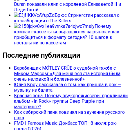
Duran показали клип с королевой Елизаветой II и
Леди Гагой
Брюс Спрингстин рассказал о
коллаборации с The Killers
Почему
компакт-кассеты возвращаются на рынок и как
приобщиться к формату сегодня? 10 шагов к
ностальгии по кассетам
Последние публикации
Барабанщик MÖTLEY CRÜE о судебной тяжбе с
Миком Марсом: «Для меня вся эта история была
очень неловкой и болезненной»
Юлия Кроу рассказала о том, как пришла в рок —
музыку из балета
Красная зона: Почему звукорежиссеры проклинали
альбом «In Rock» группы Deep Purple при
мастеринге?
Как сибирский панк повлиял на звучание русского
рока
FMD | Famous Music Донбасс ТОП–8 июля: рок-
сцена (2026)