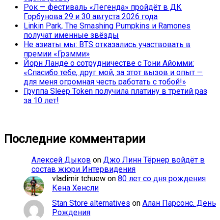
Рок — фестиваль «Легенда» пройдёт в ДК
Горбунова 29 и 30 августа 2026 года
Linkin Park, The Smashing Pumpkins и Ramones
получат именные звёзды
Не азиаты мы: BTS отказались участвовать в
премии «Грэмми»
Йорн Ланде о сотрудничестве с Тони Айомми:
«Спасибо тебе, друг мой, за этот вызов и опыт —
для меня огромная честь работать с тобой!»
Группа Sleep Token получила платину в третий раз
за 10 лет!
Последние комментарии
Алексей Дыков
on
Джо Линн Тёрнер войдёт в
состав жюри Интервидения
vladimir tchuew
on
80 лет со дня рождения
Кена Хенсли
Stan Store alternatives
on
Алан Парсонс. День
Рождения