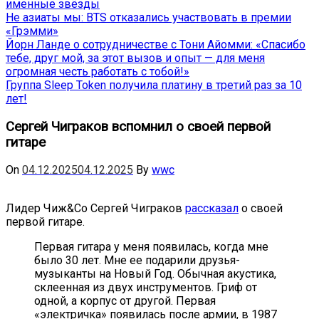
именные звёзды
Не азиаты мы: BTS отказались участвовать в премии
«Грэмми»
Йорн Ланде о сотрудничестве с Тони Айомми: «Спасибо
тебе, друг мой, за этот вызов и опыт — для меня
огромная честь работать с тобой!»
Группа Sleep Token получила платину в третий раз за 10
лет!
Сергей Чиграков вспомнил о своей первой
гитаре
On
04.12.2025
04.12.2025
By
wwc
Лидер Чиж&Co Сергей Чиграков
рассказал
о своей
первой гитаре.
Первая гитара у меня появилась, когда мне
было 30 лет. Мне ее подарили друзья-
музыканты на Новый Год. Обычная акустика,
склеенная из двух инструментов. Гриф от
одной, а корпус от другой. Первая
«электричка» появилась после армии, в 1987