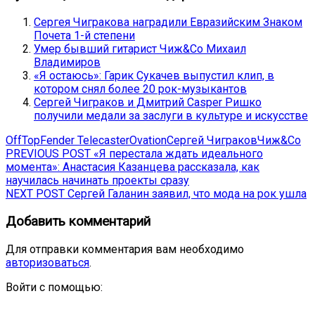
Сергея Чигракова наградили Евразийским Знаком
Почета 1-й степени
Умер бывший гитарист Чиж&Co Михаил
Владимиров
«Я остаюсь»: Гарик Сукачев выпустил клип, в
котором снял более 20 рок-музыкантов
Сергей Чиграков и Дмитрий Casper Ришко
получили медали за заслуги в культуре и искусстве
OffTop
Fender Telecaster
Ovation
Сергей Чиграков
Чиж&Co
Навигация
Previous
PREVIOUS POST
«Я перестала ждать идеального
post:
момента»: Анастасия Казанцева рассказала, как
по
научилась начинать проекты сразу
записям
Next
NEXT POST
Сергей Галанин заявил, что мода на рок ушла
post:
Добавить комментарий
Для отправки комментария вам необходимо
авторизоваться
.
Войти с помощью: