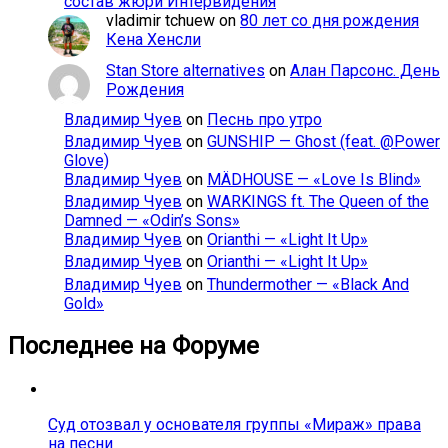
состав жюри Интервидения
vladimir tchuew
on
80 лет со дня рождения
Кена Хенсли
Stan Store alternatives
on
Алан Парсонс. День
Рождения
Владимир Чуев
on
Песнь про утро
Владимир Чуев
on
GUNSHIP — Ghost (feat. @Power
Glove)
Владимир Чуев
on
MÄDHOUSE — «Love Is Blind»
Владимир Чуев
on
WARKINGS ft. The Queen of the
Damned — «Odin’s Sons»
Владимир Чуев
on
Orianthi — «Light It Up»
Владимир Чуев
on
Orianthi — «Light It Up»
Владимир Чуев
on
Thundermother — «Black And
Gold»
Последнее на Форуме
Суд отозвал у основателя группы «Мираж» права
на песни