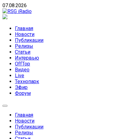
Skip
07.08.2026
to
content
RSG iRadio
RSG iRadio — Музыка различных музыкальных
направлений без возрастных ограничений
Главная
Новости
Публикации
Релизы
Статьи
Интервью
OffTop
Видео
Live
Технопарк
Эфир
Форум
Главная
Новости
Публикации
Релизы
Статьи