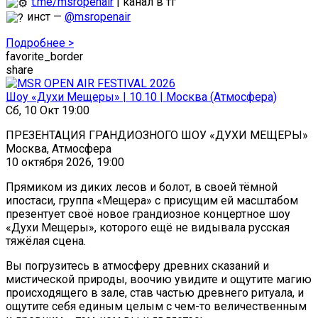
t.me/msropenair
| канал в тг
инст —
@msropenair
Подробнее >
favorite_border
share
Шоу «Духи Мещеры» | 10.10 | Москва (Атмосфера)
Сб, 10 Окт 19:00
ПРЕЗЕНТАЦИЯ ГРАНДИОЗНОГО ШОУ «ДУХИ МЕЩЕРЫ»
Москва, Атмосфера
10 октября 2026, 19:00
Прямиком из диких лесов и болот, в своей тёмной
ипостаси, группа «Мещера» с присущим ей масштабом
презентует своё новое грандиозное концертное шоу
«Духи Мещеры», которого ещё не видывала русская
тяжёлая сцена.
Вы погрузитесь в атмосферу древних сказаний и
мистической природы, воочию увидите и ощутите магию
происходящего в зале, став частью древнего ритуала, и
ощутите себя единым целым с чем-то величественным