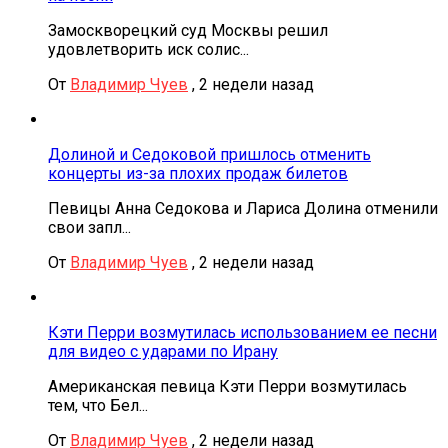
Замоскворецкий суд Москвы решил
удовлетворить иск солис...
От
Владимир Чуев
,
2 недели назад
Долиной и Седоковой пришлось отменить
концерты из-за плохих продаж билетов
Певицы Анна Седокова и Лариса Долина отменили
свои запл...
От
Владимир Чуев
,
2 недели назад
Кэти Перри возмутилась использованием ее песни
для видео с ударами по Ирану
Американская певица Кэти Перри возмутилась
тем, что Бел...
От
Владимир Чуев
,
2 недели назад