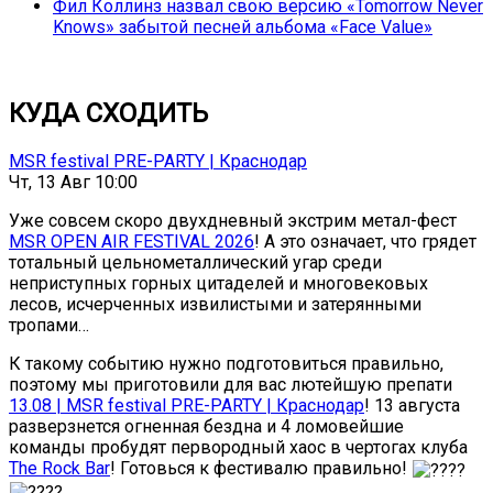
Фил Коллинз назвал свою версию «Tomorrow Never
Knows» забытой песней альбома «Face Value»
КУДА СХОДИТЬ
MSR festival PRE-PARTY | Краснодар
Чт, 13 Авг 10:00
Уже совсем скоро двухдневный экстрим метал-фест
MSR OPEN AIR FESTIVAL 2026
! А это означает, что грядет
тотальный цельнометаллический угар среди
неприступных горных цитаделей и многовековых
лесов, исчерченных извилистыми и затерянными
тропами…
К такому событию нужно подготовиться правильно,
поэтому мы приготовили для вас лютейшую препати
13.08 | MSR festival PRE-PARTY | Краснодар
! 13 августа
разверзнется огненная бездна и 4 ломовейшие
команды пробудят первородный хаос в чертогах клуба
The Rock Bar
! Готовься к фестивалю правильно!