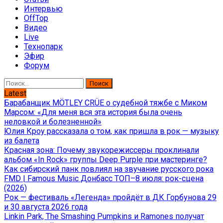
Интервью
OffTop
Видео
Live
Технопарк
Эфир
Форум
Найти:
Latest
Барабанщик MÖTLEY CRÜE о судебной тяжбе с Миком
Марсом: «Для меня вся эта история была очень
неловкой и болезненной»
Юлия Кроу рассказала о том, как пришла в рок — музыку
из балета
Красная зона: Почему звукорежиссеры проклинали
альбом «In Rock» группы Deep Purple при мастеринге?
Как сибирский панк повлиял на звучание русского рока
FMD | Famous Music Донбасс ТОП–8 июля: рок-сцена
(2026)
Рок — фестиваль «Легенда» пройдёт в ДК Горбунова 29
и 30 августа 2026 года
Linkin Park, The Smashing Pumpkins и Ramones получат