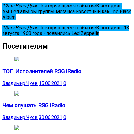
12
авг
Весь День
Повторяющееся событие
В этот день
вышел альбом группы Metallica известный как The Black
Album
13
авг
Весь День
Повторяющееся событие
В этот день, 13
августа 1968 года - появились Led Zeppelin
Посетителям
ТОП Исполнителей RSG iRadio
Владимир Чуев
15.08.2021
0
Чем слушать RSG iRadio
Владимир Чуев
30.06.2021
0