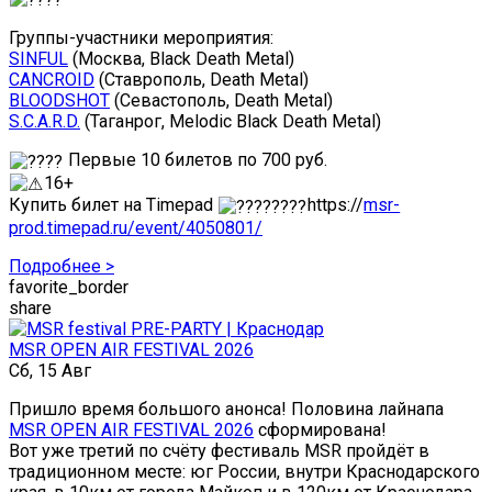
Группы-участники мероприятия:
SINFUL
(Москва, Black Death Metal)
CANCROID
(Ставрополь, Death Metal)
BLOODSHOT
(Севастополь, Death Metal)
S.C.A.R.D.
(Таганрог, Melodic Black Death Metal)
Первые 10 билетов по 700 руб.
16+
Купить билет на Timepad
https://
msr-
prod.timepad.ru/event/4050801/
Подробнее >
favorite_border
share
MSR OPEN AIR FESTIVAL 2026
Сб, 15 Авг
Пришло время большого анонса! Половина лайнапа
MSR OPEN AIR FESTIVAL 2026
сформирована!
Вот уже третий по счёту фестиваль MSR пройдёт в
традиционном месте: юг России, внутри Краснодарского