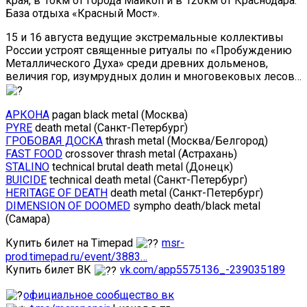
края, в 10км от города Майкоп и в 120км от Краснодара.
База отдыха «Красный Мост».
15 и 16 августа ведущие экстремальные коллективы
России устроят священные ритуалы по «Пробуждению
Металлического Духа» среди древних дольменов,
величия гор, изумрудных долин и многовековых лесов…
АРКОНА
pagan black metal (Москва)
PYRE
death metal (Санкт-Петербург)
ГРОБОВАЯ ДОСКА
thrash metal (Москва/Белгород)
FAST FOOD
crossover thrash metal (Астрахань)
STALINO
technical brutal death metal (Донецк)
BUICIDE
technical death metal (Санкт-Петербург)
HERITAGE OF DEATH
death metal (Санкт-Петербург)
DIMENSION OF DOOMED
sympho death/black metal
(Самара)
Купить билет на Timepad
msr-
prod.timepad.ru/event/3883…
Купить билет ВК
vk.com/app5575136_-239035189
официальное сообщество вк