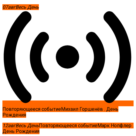
07
авг
Весь День
Повторяющееся событие
Михаил Горшенёв . День
Рождения
12
авг
Весь День
Повторяющееся событие
Марк Нопфлер .
День Рождения