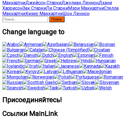
Маккартни
Джейсон Старки
Джулиан Леннон
Дхани
Харрисон
Зак Старки
Ли Старки
Мэри Маккартни
Стелла
Маккартни
Хизер Маккартни
Шон Леннон
Найти:
Change language to
Присоединяйтесь!
Ссылки MainLink