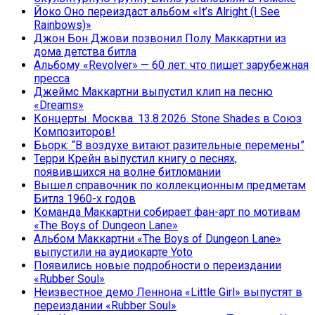
Йоко Оно переиздаст альбом «It’s Alright (I See
Rainbows)»
Джон Бон Джови позвонил Полу Маккартни из
дома детства битла
Альбому «Revolver» — 60 лет: что пишет зарубежная
пресса
Джеймс Маккартни выпустил клип на песню
«Dreams»
Концерты. Москва. 13.8.2026. Stone Shades в Союз
Композиторов!
Бьорк: “В воздухе витают разительные перемены”
Терри Крейн выпустил книгу о песнях,
появившихся на волне битломании
Вышел справочник по коллекционным предметам
Битлз 1960-х годов
Команда Маккартни собирает фан-арт по мотивам
«The Boys of Dungeon Lane»
Альбом Маккартни «The Boys of Dungeon Lane»
выпустили на аудиокарте Yoto
Появились новые подробности о переиздании
«Rubber Soul»
Неизвестное демо Леннона «Little Girl» выпустят в
переиздании «Rubber Soul»