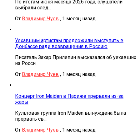
По итогам июня месяца 2026 года, слушатели
выбрали след...
От
Владимир Чуев
,
1 месяц назад
Уехавшим артистам предложили выступить в
Донбассе ради возвращения в Россию
Писатель Захар Прилепин высказался об уехавших
из Росси...
От
Владимир Чуев
,
1 месяц назад
Концерт Iron Maiden в Париже прервали из-за
жары
Культовая группа Iron Maiden вынуждена была
прервать св...
От
Владимир Чуев
,
1 месяц назад