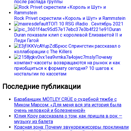
после распада группы
Rock Privet скрестили «Король и Шут» и Rammstein
ТОП 10 RSG iRadio . Сентябрь 2021
Duran
Duran показали клип с королевой Елизаветой II и
Леди Гагой
Брюс Спрингстин рассказал о
коллаборации с The Killers
Почему
компакт-кассеты возвращаются на рынок и как
приобщиться к формату сегодня? 10 шагов к
ностальгии по кассетам
Последние публикации
Барабанщик MÖTLEY CRÜE о судебной тяжбе с
Миком Марсом: «Для меня вся эта история была
очень неловкой и болезненной»
Юлия Кроу рассказала о том, как пришла в рок —
музыку из балета
Красная зона: Почему звукорежиссеры проклинали