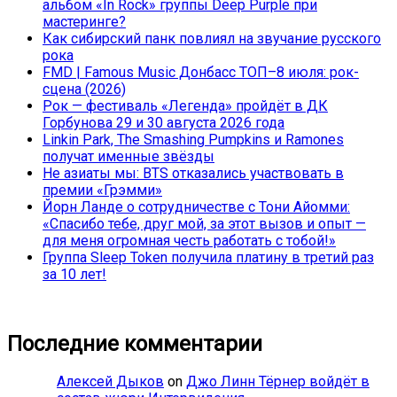
альбом «In Rock» группы Deep Purple при
мастеринге?
Как сибирский панк повлиял на звучание русского
рока
FMD | Famous Music Донбасс ТОП–8 июля: рок-
сцена (2026)
Рок — фестиваль «Легенда» пройдёт в ДК
Горбунова 29 и 30 августа 2026 года
Linkin Park, The Smashing Pumpkins и Ramones
получат именные звёзды
Не азиаты мы: BTS отказались участвовать в
премии «Грэмми»
Йорн Ланде о сотрудничестве с Тони Айомми:
«Спасибо тебе, друг мой, за этот вызов и опыт —
для меня огромная честь работать с тобой!»
Группа Sleep Token получила платину в третий раз
за 10 лет!
Последние комментарии
Алексей Дыков
on
Джо Линн Тёрнер войдёт в