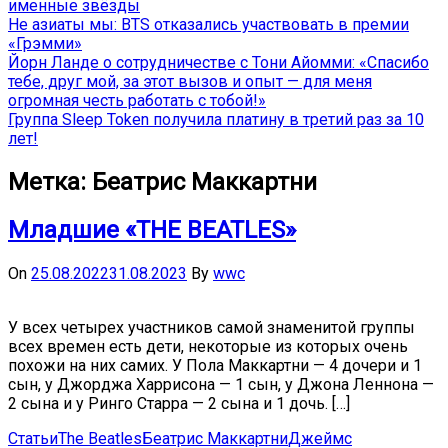
именные звёзды
Не азиаты мы: BTS отказались участвовать в премии
«Грэмми»
Йорн Ланде о сотрудничестве с Тони Айомми: «Спасибо
тебе, друг мой, за этот вызов и опыт — для меня
огромная честь работать с тобой!»
Группа Sleep Token получила платину в третий раз за 10
лет!
Метка:
Беатрис Маккартни
Младшие «THE BEATLES»
On
25.08.2022
31.08.2023
By
wwc
У всех четырех участников самой знаменитой группы
всех времен есть дети, некоторые из которых очень
похожи на них самих. У Пола Маккартни — 4 дочери и 1
сын, у Джорджа Харрисона — 1 сын, у Джона Леннона —
2 сына и у Ринго Старра — 2 сына и 1 дочь. […]
Статьи
The Beatles
Беатрис Маккартни
Джеймс