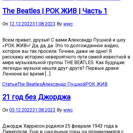
The Beatles | РОК ЖИВ | Часть 1
On
12.12.2022
31.08.2023
By
wwc
Всем привет, друзья! С вами Александр Пушной и шоу
«РОК ЖИВ»! Да, да, да. Это то долгожданное видео,
которое вы так просили. Точнее, даже не одно! Я
расскажу историю невероятного пути самой известной в
мире музыкальной группы THE BEATLES. Как будущие
легенды музыки нашли друг-друга? Первые драки
Леннона во время […]
Статьи
The Beatles
Александр Пушной
РОК ЖИВ
21 год без Джорджа
On
05.12.2022
31.08.2023
By
wwc
Джордж Харрисон родился 25 февраля 1943 года в
Ливерпуле. Еще в школьные годы он познакомился с