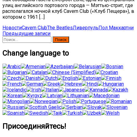
улиц английского портового города — Мэттью-стрит, где
располагался ночной клуб Cavern Club («Клуб Пещера»), в
котором с 1961 […]
Новости
Cavern Club
The Beatles
Ливерпуль
Пол Маккартни
Навигация
Предыдущие записи
Найти:
по
записям
Change language to
Присоединяйтесь!