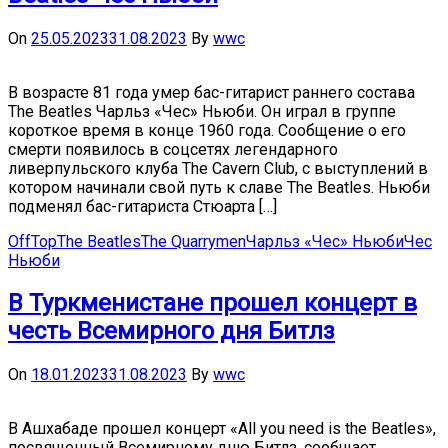
On
25.05.2023
31.08.2023
By
wwc
В возрасте 81 года умер бас-гитарист раннего состава
The Beatles Чарльз «Чес» Ньюби. Он играл в группе
короткое время в конце 1960 года. Сообщение о его
смерти появилось в соцсетях легендарного
ливерпульского клуба The Cavern Club, с выступлений в
котором начинали свой путь к славе The Beatles. Ньюби
подменял бас-гитариста Стюарта […]
OffTop
The Beatles
The Quarrymen
Чарльз «Чес» Ньюби
Чес
Ньюби
В Туркменистане прошел концерт в
честь Всемирного дня Битлз
On
18.01.2023
31.08.2023
By
wwc
В Ашхабаде прошел концерт «All you need is the Beatles»,
посвященный Всемирному дню Битлз, сообщает