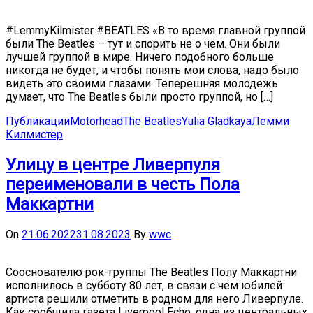
#LemmyKilmister #BEATLES «В то время главной группой
были The Beatles – тут и спорить не о чем. Они были
лучшей группой в мире. Ничего подобного больше
никогда не будет, и чтобы понять мои слова, надо было
видеть это своими глазами. Теперешняя молодежь
думает, что The Beatles были просто группой, но […]
Публикации
Motorhead
The Beatles
Yulia Gladkaya
Лемми
Килмистер
Улицу в центре Ливерпуля
переименовали в честь Пола
Маккартни
On
21.06.2022
31.08.2023
By
wwc
Сооснователю рок-группы The Beatles Полу Маккартни
исполнилось в субботу 80 лет, в связи с чем юбилей
артиста решили отметить в родном для него Ливерпуле.
Как сообщила газета Liverpool Echo, одна из центральных