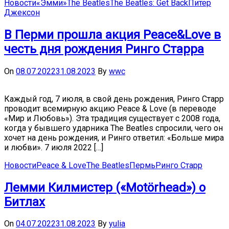
Новости
«Эмми»
The Beatles
The Beatles: Get Back
Питер
Джексон
В Перми прошла акция Peace&Love в
честь дня рождения Ринго Старра
On
08.07.2022
31.08.2023
By
wwc
Каждый год, 7 июля, в свой день рождения, Ринго Старр
проводит всемирную акцию Peace & Love (в переводе
«Мир и Любовь»). Эта традиция существует с 2008 года,
когда у бывшего ударника The Beatles спросили, чего он
хочет на день рождения, и Ринго ответил: «Больше мира
и любви». 7 июля 2022 […]
Новости
Peace & Love
The Beatles
Пермь
Ринго Старр
Лемми Килмистер («Motörhead») о
Битлах
On
04.07.2022
31.08.2023
By
yulia