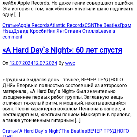
лейбл Apple Records. Но даже гении совершают ошибки.
Эта история о том, как «битлы» упустили шанс подписать
одну […]
Статьи
Apple Records
Atlantic Records
CSN
The Beatles
Грэм
Нэш
Дэвид Кросби
Нил Янг
Стивен Стиллз
Leave a
comment
«A Hard Day`s Night»: 60 лет спустя
On
12.07.2024
12.07.2024
By
wwc
«Трудный выдался день… точнее, ВЕЧЕР ТРУДНОГО
ДНЯ» Впервые полностью состоявший из авторского
материала , «A Hard Day`s Night» был значительно
изощреннее первых работ группы. Заглавную вещь
отличает тяжелый ритм, и мощный, накатывающийся
звук. Песня характерна вокалом Леннона в запеве, и
нестандартным, жестким пением Маккартни в припеве,
а также утонченным гитарным […]
Статьи
"A Hard Day`s Night"
The Beatles
ВЕЧЕР ТРУДНОГО
ДНЯ