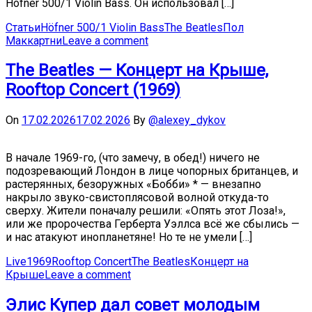
Höfner 500/1 Violin Bass. Он использовал […]
Статьи
Höfner 500/1 Violin Bass
The Beatles
Пол
Маккартни
Leave a comment
The Beatles — Концерт на Крыше,
Rooftop Concert (1969)
On
17.02.2026
17.02.2026
By
@alexey_dykov
В начале 1969-го, (что замечу, в обед!) ничего не
подозревающий Лондон в лице чопорных британцев, и
растерянных, безоружных «Бобби» * — внезапно
накрыло звуко-свистоплясовой волной откуда-то
сверху. Жители поначалу решили: «Опять этот Лоза!»,
или же пророчества Герберта Уэллса всё же сбылись —
и нас атакуют инопланетяне! Но те не умели […]
Live
1969
Rooftop Concert
The Beatles
Концерт на
Крыше
Leave a comment
Элис Купер дал совет молодым