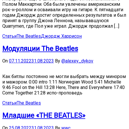
Полом Маккартни. Оба были увлечены американским
рок-н-роллом и осваивали игру на гитаре. К пятнадцати
годам Джордж достиг определенных результатов и был
принят в группу Джона Леннона, называвшуюся
Quarrymen, где Пол уже играл. Джордж продолжал […]
Статьи
The Beatles
Джордж Харрисон
Модуляции The Beatles
On
07.11.2022
31.08.2023
By
@alexey_dykov
Как битлы постоянно не могли выбрать между минором
и мажором. 0:00 intro 1:11 Norwegian Wood 5:41 Michelle
9:46 Fool on the Hill 13:28 Here, There and Everywhere 17:40
Come Together 21:28 испо-проповедь
Статьи
The Beatles
Младшие «THE BEATLES»
On
25.08.2022
31.08.2023
By
wwc