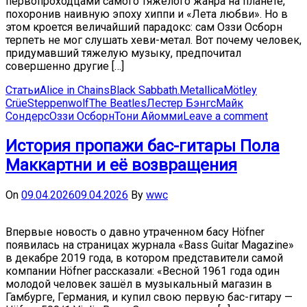
первопроходцами самого тяжелого жанра на планете,
похоронив наивную эпоху хиппи и «Лета любви». Но в
этом кроется величайший парадокс: сам Оззи Осборн
терпеть не мог слушать хеви-метал. Вот почему человек,
придумавший тяжелую музыку, предпочитал
совершенно другие […]
Статьи
Alice in Chains
Black Sabbath.
Metallica
Mötley
Crüe
Steppenwolf
The Beatles
Лестер Бэнгс
Майк
Сондерс
Оззи Осборн
Тони Айомми
Leave a comment
История пропажи бас-гитары Пола
Маккартни и её возвращения
On
09.04.2026
09.04.2026
By
wwc
Впервые новость о давно утраченном басу Höfner
появилась на страницах журнала «Bass Guitar Magazine»
в декабре 2019 года, в котором представители самой
компании Höfner рассказали: «Весной 1961 года один
молодой человек зашёл в музыкальный магазин в
Гамбурге, Германия, и купил свою первую бас-гитару —