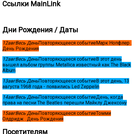
Ссылки MainLink
Дни Рождения / Даты
12
авг
Весь День
Повторяющееся событие
Марк Нопфлер .
День Рождения
12
авг
Весь День
Повторяющееся событие
В этот день
вышел альбом группы Metallica известный как The Black
Album
13
авг
Весь День
Повторяющееся событие
В этот день, 13
августа 1968 года - появились Led Zeppelin
14
авг
Весь День
Повторяющееся событие
День, когда
права на песни The Beatles перешли Майклу Джексону
15
авг
Весь День
Повторяющееся событие
Томми
Олдридж . День Рождения
Посетителям