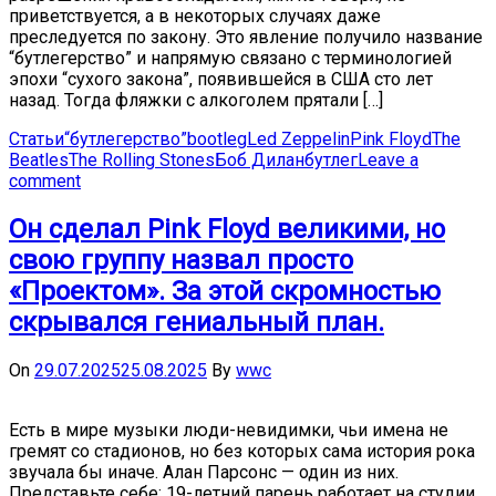
приветствуется, а в некоторых случаях даже
преследуется по закону. Это явление получило название
“бутлегерство” и напрямую связано с терминологией
эпохи “сухого закона”, появившейся в США сто лет
назад. Тогда фляжки с алкоголем прятали […]
Статьи
“бутлегерство”
bootleg
Led Zeppelin
Pink Floyd
The
Beatles
The Rolling Stones
Боб Дилан
бутлег
Leave a
comment
Он сделал Pink Floyd великими, но
свою группу назвал просто
«Проектом». За этой скромностью
скрывался гениальный план.
On
29.07.2025
25.08.2025
By
wwc
Есть в мире музыки люди-невидимки, чьи имена не
гремят со стадионов, но без которых сама история рока
звучала бы иначе. Алан Парсонс — один из них.
Представьте себе: 19-летний парень работает на студии