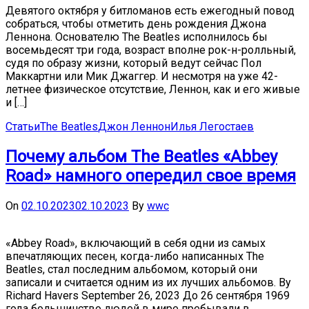
Девятого октября у битломанов есть ежегодный повод
собраться, чтобы отметить день рождения Джона
Леннона. Основателю The Beatles исполнилось бы
восемьдесят три года, возраст вполне рок-н-ролльный,
судя по образу жизни, который ведут сейчас Пол
Маккартни или Мик Джаггер. И несмотря на уже 42-
летнее физическое отсутствие, Леннон, как и его живые
и […]
Статьи
The Beatles
Джон Леннон
Илья Легостаев
Почему альбом The Beatles «Abbey
Road» намного опередил свое время
On
02.10.2023
02.10.2023
By
wwc
«Abbey Road», включающий в себя одни из самых
впечатляющих песен, когда-либо написанных The
Beatles, стал последним альбомом, который они
записали и считается одним из их лучших альбомов. By
Richard Havers September 26, 2023 До 26 сентября 1969
года большинство людей в мире пребывали в