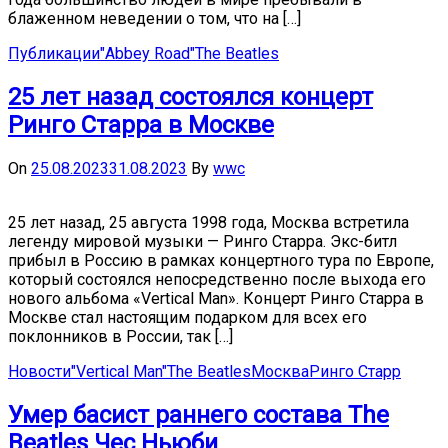
блаженном неведении о том, что на […]
Публикации
"Abbey Road"
The Beatles
25 лет назад состоялся концерт
Ринго Старра в Москве
On
25.08.2023
31.08.2023
By
wwc
25 лет назад, 25 августа 1998 года, Москва встретила
легенду мировой музыки — Ринго Старра. Экс-битл
прибыл в Россию в рамках концертного тура по Европе,
который состоялся непосредственно после выхода его
нового альбома «Vertical Man». Концерт Ринго Старра в
Москве стал настоящим подарком для всех его
поклонников в России, так […]
Новости
"Vertical Man"
The Beatles
Москва
Ринго Старр
Умер басист раннего состава The
Beatles Чес Ньюби