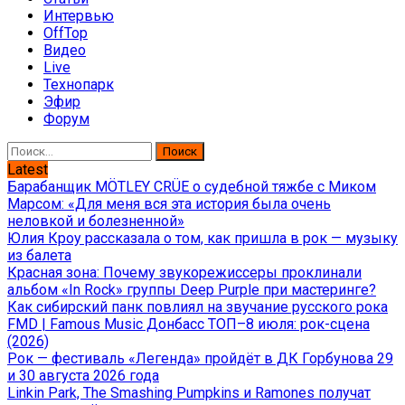
Интервью
OffTop
Видео
Live
Технопарк
Эфир
Форум
Найти:
Latest
Барабанщик MÖTLEY CRÜE о судебной тяжбе с Миком
Марсом: «Для меня вся эта история была очень
неловкой и болезненной»
Юлия Кроу рассказала о том, как пришла в рок — музыку
из балета
Красная зона: Почему звукорежиссеры проклинали
альбом «In Rock» группы Deep Purple при мастеринге?
Как сибирский панк повлиял на звучание русского рока
FMD | Famous Music Донбасс ТОП–8 июля: рок-сцена
(2026)
Рок — фестиваль «Легенда» пройдёт в ДК Горбунова 29
и 30 августа 2026 года
Linkin Park, The Smashing Pumpkins и Ramones получат