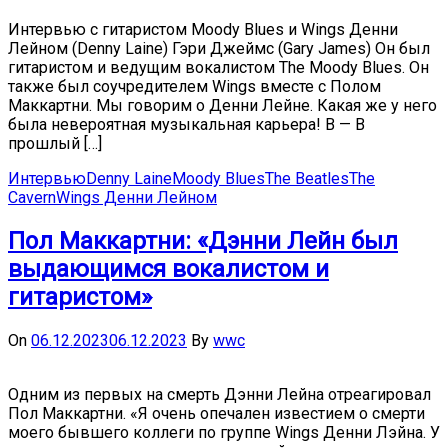
Интервью с гитаристом Moody Blues и Wings Денни
Лейном (Denny Laine) Гэри Джеймс (Gary James) Он был
гитаристом и ведущим вокалистом The Moody Blues. Он
также был соучредителем Wings вместе с Полом
Маккартни. Мы говорим о Денни Лейне. Какая же у него
была невероятная музыкальная карьера! В — В
прошлый […]
Интервью
Denny Laine
Moody Blues
The Beatles
The
Cavern
Wings Денни Лейном
Пол Маккартни: «Дэнни Лейн был
выдающимся вокалистом и
гитаристом»
On
06.12.2023
06.12.2023
By
wwc
Одним из первых на смерть Дэнни Лейна отреагировал
Пол Маккартни. «Я очень опечален известием о смерти
моего бывшего коллеги по группе Wings Денни Лэйна. У