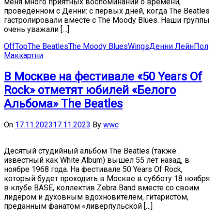
меня много приятных воспоминаний о времени,
проведённом с Денни: с первых дней, когда The Beatles
гастролировали вместе с The Moody Blues. Наши группы
очень уважали […]
OffTop
The Beatles
The Moody Blues
Wings
Денни Лейн
Пол
Маккартни
В Москве на фестивале «50 Years Of
Rock» отметят юбилей «Белого
Альбома» The Beatles
On
17.11.2023
17.11.2023
By
wwc
Десятый студийный альбом The Beatles (также
известный как White Album) вышел 55 лет назад, в
ноябре 1968 года. На фестивале 50 Years Of Rock,
который будет проходить в Москве в субботу 18 ноября
в клубе BASE, коллектив Zebra Band вместе со своим
лидером и духовным вдохновителем, гитаристом,
преданным фанатом «ливерпульской […]