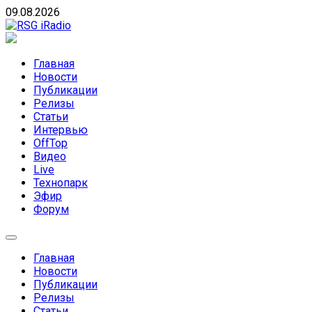
Skip
09.08.2026
to
content
RSG iRadio
RSG iRadio — Музыка различных музыкальных
направлений без возрастных ограничений
Главная
Новости
Публикации
Релизы
Статьи
Интервью
OffTop
Видео
Live
Технопарк
Эфир
Форум
Главная
Новости
Публикации
Релизы
Статьи