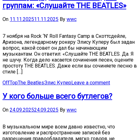
группам: «Слушайте THE BEATLES»
On
11.11.2025
11.11.2025
By
wwc
7 ноября на Rock ‘N’ Roll Fantasy Camp в Скоттсдейле,
Аризона, легендарному рокеру Элису Куперу был задан
вопрос, какой совет он дал бы начинающим
музыкантам. Он ответил: «Слушайте THE BEATLES. Да. Я
не шучу. Когда дело касается сочинения песен, оцените
простоту THE BEATLES. Даже если вы сочиняете песню в
стиле […]
OffTop
The Beatles
Элис Купер
Leave a comment
У кого больше всего бутлегов?
On
24.09.2025
24.09.2025
By
wwc
В музыкальном мире всем давно известно, что
изготовление и распространение записей без
разрешения правообладателя, мягко говоря, не