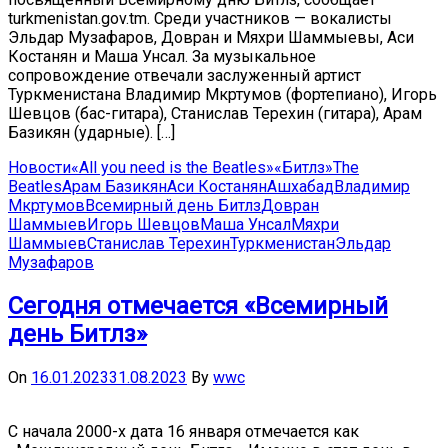
turkmenistan.gov.tm. Среди участников — вокалисты
Эльдар Музафаров, Довран и Мяхри Шаммыевы, Аси
Костанян и Маша Унсал. За музыкальное
сопровождение отвечали заслуженный артист
Туркменистана Владимир Мкртумов (фортепиано), Игорь
Шевцов (бас-гитара), Станислав Терехин (гитара), Арам
Базикян (ударные). […]
Новости
«All you need is the Beatles»
«Битлз»
The
Beatles
Арам Базикян
Аси Костанян
Ашхабад
Владимир
Мкртумов
Всемирный день Битлз
Довран
Шаммыев
Игорь Шевцов
Маша Унсал
Мяхри
Шаммыев
Станислав Терехин
Туркменистан
Эльдар
Музафаров
Сегодня отмечается «Всемирный
день Битлз»
On
16.01.2023
31.08.2023
By
wwc
С начала 2000-х дата 16 января отмечается как