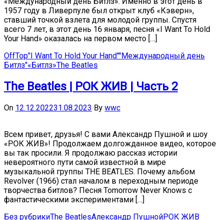
«Международный день Битлз». Именно в этот день в
1957 году в Ливерпуле был открыт клуб «Кэверн»,
ставший точкой взлета для молодой группы. Спустя
всего 7 лет, в этот день 16 января, песня «I Want To Hold
Your Hand» оказалась на первом место […]
OffTop
"I Want To Hold Your Hand"
"Международный день
Битлз"
«Битлз»
The Beatles
The Beatles | РОК ЖИВ | Часть 2
On
12.12.2022
31.08.2023
By
wwc
Всем привет, друзья! С вами Александр Пушной и шоу
«РОК ЖИВ»! Продолжаем долгожданное видео, которое
вы так просили. Я продолжаю рассказ истории
невероятного пути самой известной в мире
музыкальной группы THE BEATLES. Почему альбом
Revolver (1966) стал началом в переходным периоде
творчества битлов? Песня Tomorrow Never Knows с
фантастическими экспериментами […]
Без рубрики
The Beatles
Александр Пушной
РОК ЖИВ