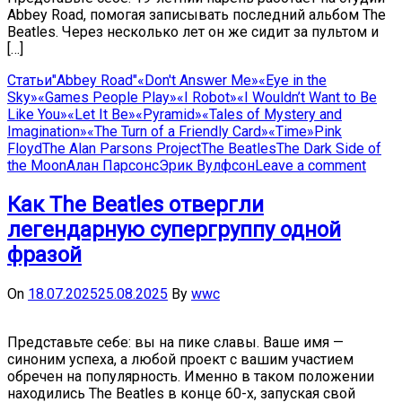
Abbey Road, помогая записывать последний альбом The
Beatles. Через несколько лет он же сидит за пультом и
[…]
Статьи
"Abbey Road"
«Don't Answer Me»
«Eye in the
Sky»
«Games People Play»
«I Robot»
«I Wouldn’t Want to Be
Like You»
«Let It Be»
«Pyramid»
«Tales of Mystery and
Imagination»
«The Turn of a Friendly Card»
«Time»
Pink
Floyd
The Alan Parsons Project
The Beatles
The Dark Side of
the Moon
Алан Парсонс
Эрик Вулфсон
Leave a comment
Как The Beatles отвергли
легендарную супергруппу одной
фразой
On
18.07.2025
25.08.2025
By
wwc
Представьте себе: вы на пике славы. Ваше имя —
синоним успеха, а любой проект с вашим участием
обречен на популярность. Именно в таком положении
находились The Beatles в конце 60-х, запуская свой