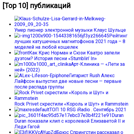
[Top 10] публикаций
Умер пионер электронной музыки Клаус Шульце
Рейтинг
лучших катушечных магнитофонов 2021 года – 8
моделей на любой кошелек
Как Крис Норман и Сюзи Кватро запели
дуэтом? История песни «Stumblin’ In»
Арт-Клиника — «Лети за
ней» (2022)
Гитарист Rush Алекс
Лайфсон выпустил две новые песни — первые
после распада группы
Rock Privet скрестили «Король и Шут» и Rammstein
ТОП 10 RSG iRadio . Сентябрь 2021
Duran
Duran показали клип с королевой Елизаветой II и
Леди Гагой
Брюс Спрингстин рассказал о