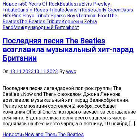
Новости
50 Years Of Rock
Beatles.ru
Elvis Presley
Tribute
Guns`n`Roses Tribute
Jeans'n'Roses
Jolly Green
Oasis
Hits
Pink Floyd Tribute
Sparks Boys
Terminal Frost
The
Beatles
The Beatles Tribute
Корней и Zebra
Band
Международный Битлзфест
Последняя песня The Beatles
возглавила музыкальный хит-парад
Британии
On
13.11.2023
13.11.2023
By
wwc
Последняя песня легендарной поп-рок группы The
Beatles «Now and Then» с вокалом Джона Леннона
возглавила музыкальный хит-парад Великобритании.
Релиз композиции состоялся 2 ноября, сообщает
компания Official Charts, которая отвечает за составление
рейтинга. В день релиза песня всего за десять часов
поднялась на 42-е место чарта, а в пятницу, 10 ноября, […]
Новости
«Now and Then»
The Beatles