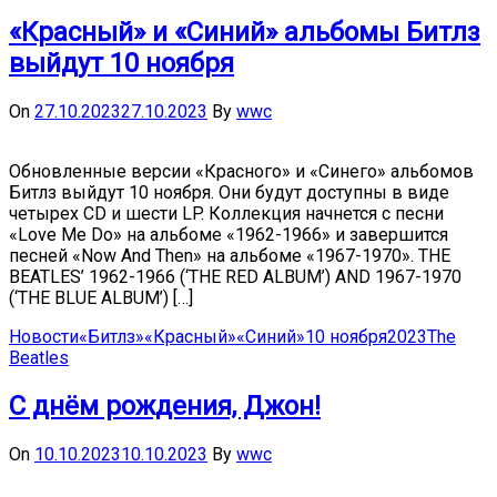
«Красный» и «Синий» альбомы Битлз
выйдут 10 ноября
On
27.10.2023
27.10.2023
By
wwc
Обновленные версии «Красного» и «Синего» альбомов
Битлз выйдут 10 ноября. Они будут доступны в виде
четырех CD и шести LP. Коллекция начнется с песни
«Love Me Do» на альбоме «1962-1966» и завершится
песней «Now And Then» на альбоме «1967-1970». THE
BEATLES’ 1962-1966 (‘THE RED ALBUM’) AND 1967-1970
(‘THE BLUE ALBUM’) […]
Новости
«Битлз»
«Красный»
«Синий»
10 ноября
2023
The
Beatles
С днём рождения, Джон!
On
10.10.2023
10.10.2023
By
wwc