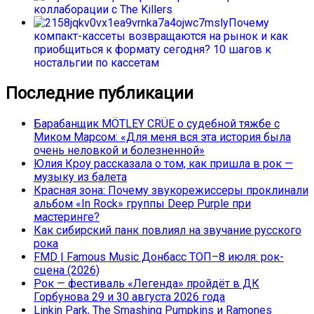
коллаборации с The Killers
Почему
компакт-кассеты возвращаются на рынок и как
приобщиться к формату сегодня? 10 шагов к
ностальгии по кассетам
Последние публикации
Барабанщик MÖTLEY CRÜE о судебной тяжбе с
Миком Марсом: «Для меня вся эта история была
очень неловкой и болезненной»
Юлия Кроу рассказала о том, как пришла в рок —
музыку из балета
Красная зона: Почему звукорежиссеры проклинали
альбом «In Rock» группы Deep Purple при
мастеринге?
Как сибирский панк повлиял на звучание русского
рока
FMD | Famous Music Донбасс ТОП–8 июля: рок-
сцена (2026)
Рок — фестиваль «Легенда» пройдёт в ДК
Горбунова 29 и 30 августа 2026 года
Linkin Park, The Smashing Pumpkins и Ramones