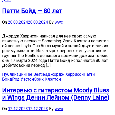
Патти Бойд — 80 лет
On
20.03.2024
20.03.2024
By
wwc
Джордж Харрисон написал для нее свою самую
известную песню — Something. Эрик Клэптон посвятил
ей песню Layla. Она была музой и женой двух великих
рок-музыкантов. Из четырех первых жен участников
группы The Beatles до нашего времени дожила только
она. 17 марта 2024 года Патти Бойд исполняется 80 лет.
Добитловский период […]
Публикации
The Beatles
Джордж Харрисон
Патти
Бойд
Род Уэстон
Эрик Клэптон
Интервью с гитаристом Moody Blues
и Wings Денни Лейном (Denny Laine)
On
12.12.2023
12.12.2023
By
wwc