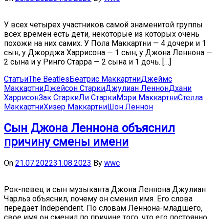
У всех четырех участников самой знаменитой группы
всех времен есть дети, некоторые из которых очень
похожи на них самих. У Пола Маккартни — 4 дочери и 1
сын, у Джорджа Харрисона — 1 сын, у Джона Леннона —
2 сына и у Ринго Старра — 2 сына и 1 дочь. […]
Статьи
The Beatles
Беатрис Маккартни
Джеймс
Маккартни
Джейсон Старки
Джулиан Леннон
Дхани
Харрисон
Зак Старки
Ли Старки
Мэри Маккартни
Стелла
Маккартни
Хизер Маккартни
Шон Леннон
Сын Джона Леннона объяснил
причину смены имени
On
21.07.2022
31.08.2023
By
wwc
Рок-певец и сын музыканта Джона Леннона Джулиан
Чарльз объяснил, почему он сменил имя. Его слова
передает Independent. По словам Леннона-младшего,
свое имя он сменил по причине того, что его постоянно