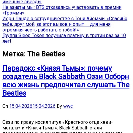
именные звёзды
Не азиаты мы: BTS отказались участвовать в премии
«Грэмми»
Йорн Ланде о сотрудничестве с Тони Айомми: «Спасибо
тебе, друг мой, за этот вызов и опыт — для меня
огромная честь работать с тобой!»
Группа Sleep Token получила платину в третий раз за 10
лет!
Метка:
The Beatles
Парадокс «Князя Тьмы»: почему
создатель Black Sabbath Оззи Осборн
всю жизнь предпочитал слушать The
Beatles
On
15.04.2026
15.04.2026
By
wwc
Оззи по праву носил титул «Крестного отца хеви-
метала» и «Князя Тьмы». Black Sabbath стали