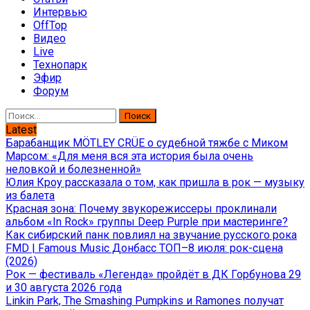
Интервью
OffTop
Видео
Live
Технопарк
Эфир
Форум
Найти:
Latest
Барабанщик MÖTLEY CRÜE о судебной тяжбе с Миком
Марсом: «Для меня вся эта история была очень
неловкой и болезненной»
Юлия Кроу рассказала о том, как пришла в рок — музыку
из балета
Красная зона: Почему звукорежиссеры проклинали
альбом «In Rock» группы Deep Purple при мастеринге?
Как сибирский панк повлиял на звучание русского рока
FMD | Famous Music Донбасс ТОП–8 июля: рок-сцена
(2026)
Рок — фестиваль «Легенда» пройдёт в ДК Горбунова 29
и 30 августа 2026 года
Linkin Park, The Smashing Pumpkins и Ramones получат