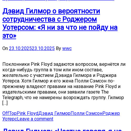
Дэвид Гилмор о вероятности
сотрудничества с Роджером
Уотерсом: «Я ни за что не пойду на
это»
On
23.10.2025
23.10.2025
By
wwc
Поклонники Pink Floyd задаются вопросом, вернётся ли
когда-нибудь группа в том или ином составе,
желательно с участием Дэвида Гилмора и Роджера
Уотерса. Хотя Гилмор и его жена Полли Сэмсон по-
прежнему владеют правами на название Pink Floyd и
издательскими правами, они заявили газете The
Telegraph, что не намерены возрождать группу. Гилмор
[…]
OffTop
Pink Floyd
Дэвид Гилмор
Полли Сэмсон
Роджер
Уотерс
Leave a comment