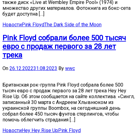
также диск «Live at Wembley Empire Pool» (1974) и
множество других материалов. Фотокнига из бокс-сета
будет доступна […]
Новости
Pink Floyd
The Dark Side of the Moon
Pink Floyd собрали более 500 тысяч
евро с продаж первого за 28 лет
трека
On
26.12.2022
31.08.2023
By
wwc
Британская рок-группа Pink Floyd собрала более 500
тысяч евро с продаж первого за 28 лет трека Hey Hey
Rise Up. Об этом сообщается на сайте коллектива. «Сингл,
записанный 30 марта с Андреем Хлывнюком из
украинской группы Boombox, на сегодняшний день
собрал более 450 тысяч фунтов стерлингов, чтобы
помочь облегчить страдания […]
Новости
Hey Hey Rise Up
Pink Floyd