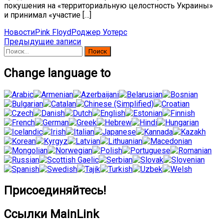
покушения на «территориальную целостность Украины»
и принимал «участие […]
Новости
Pink Floyd
Роджер Уотерс
Навигация
Предыдущие записи
Найти:
по
записям
Change language to
Присоединяйтесь!
Ссылки MainLink