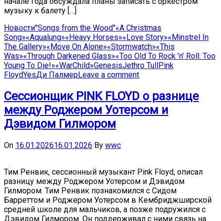
начале года обсуждала планы записать с оркестром
музыку к балету […]
Новости
"Songs from the Wood"
«A Christmas
Song»
«Aqualung»
«Heavy Horses»
«Love Story»
«Minstrel In
The Gallery»
«Move On Alone»
«Stormwatch»
«This
Was»
«Through Darkened Glass»
«Too Old To Rock ’n’ Roll: Too
Young To Die!»
«WarChild»
Genesis
Jethro Tull
Pink
Floyd
Yes
Ди Палмер
Leave a comment
Сессионщик PINK FLOYD о разнице
между Роджером Уотерсом и
Дэвидом Гилмором
On
16.01.2026
16.01.2026
By
wwc
Тим Ренвик, сессионный музыкант Pink Floyd, описал
разницу между Роджером Уотерсом и Дэвидом
Гилмором. Тим Ренвик познакомился с Сидом
Барреттом и Роджером Уотерсом в Кембриджширской
средней школе для мальчиков, а позже подружился с
Дэвидом Гилмором. Он поддерживал с ними связь на