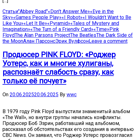
[…]
Статьи
"Abbey Road"
«Don't Answer Me»
«Eye in the
Sky»
«Games People Play»
«I Robot»
«I Wouldn’t Want to Be
Like You»
«Let It Be»
«Pyramid»
«Tales of Mystery and
Imagination»
«The Turn of a Friendly Card»
«Time»
Pink
Floyd
The Alan Parsons Project
The Beatles
The Dark Side of
the Moon
Алан Парсонс
Эрик Вулфсон
Leave a comment
Продюсер PINK FLOYD: «Роджер
Уотерс, как и многие хулиганы,
распознаёт слабость сразу, как
только её почует»
On
20.06.2025
20.06.2025
By
wwc
В 1979 году Pink Floyd выпустили знаменитый альбом
«The Wall», но внутри группы начались конфликты.
Продюсер Боб Эзрин, работавший над альбомом,
рассказал об обстоятельствах его создания в интервью
CBC News. Он заявил, что Роджер Уотерс провозгласил