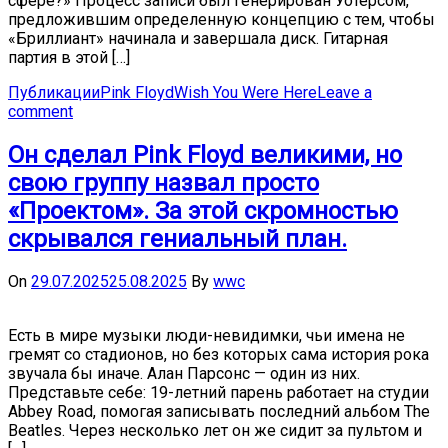
сфере?» Процесс записи был генерирован Уотерсом,
предложившим определенную концепцию с тем, чтобы
«Бриллиант» начинала и завершала диск. Гитарная
партия в этой […]
Публикации
Pink Floyd
Wish You Were Here
Leave a
comment
Он сделал Pink Floyd великими, но
свою группу назвал просто
«Проектом». За этой скромностью
скрывался гениальный план.
On
29.07.2025
25.08.2025
By
wwc
Есть в мире музыки люди-невидимки, чьи имена не
гремят со стадионов, но без которых сама история рока
звучала бы иначе. Алан Парсонс — один из них.
Представьте себе: 19-летний парень работает на студии
Abbey Road, помогая записывать последний альбом The
Beatles. Через несколько лет он же сидит за пультом и