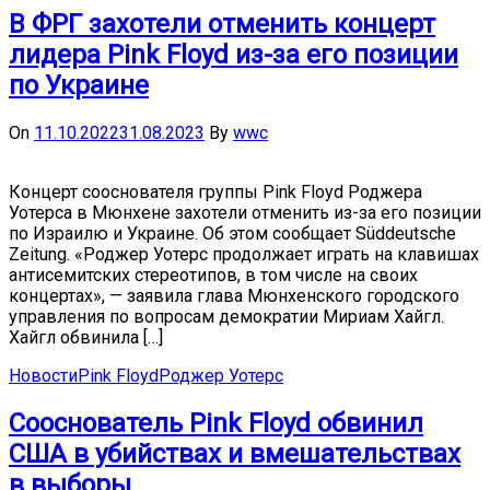
В ФРГ захотели отменить концерт
лидера Pink Floyd из-за его позиции
по Украине
On
11.10.2022
31.08.2023
By
wwc
Концерт сооснователя группы Pink Floyd Роджера
Уотерса в Мюнхене захотели отменить из-за его позиции
по Израилю и Украине. Об этом сообщает Süddeutsche
Zeitung. «Роджер Уотерс продолжает играть на клавишах
антисемитских стереотипов, в том числе на своих
концертах», — заявила глава Мюнхенского городского
управления по вопросам демократии Мириам Хайгл.
Хайгл обвинила […]
Новости
Pink Floyd
Роджер Уотерс
Сооснователь Pink Floyd обвинил
США в убийствах и вмешательствах
в выборы