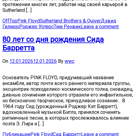
протяжении многих лет, работая над своей карьерой в
Sutherland […]
OffTop
Pink Floyd
Sutherland Brothers & Quiver
Дэвид
Гилмор
Роджер Уотерс
Тим Ренвик
Leave a comment
80 лет со дня рождения Сида
Барретта
On
12.01.2026
12.01.2026
By
wwc
Основатель PINK FLOYD, придумавший название
ансамбля, автор почти всего раннего материала группы,
эксцентрик психоделико-космического толка, сновидец,
дивные сочинения которого отразили его инфантильное,
но бесконечно творческое, причудливое сознание… В
1964 году Сид (урожденный Роджер Кит Барретт),
вдохновленный музыкой Битлз, принялся сочинять
ритмичные песни, в которых прослеживалось влияние
поэта Э. Лира и […]
Публикации
Pink Floyd
Сид Барретт
Leave a comment