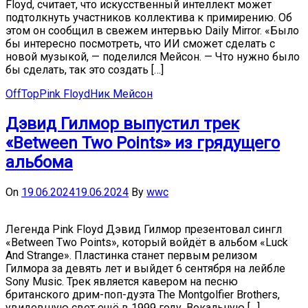
Floyd, считает, что искусственный интеллект может
подтолкнуть участников коллектива к примирению. Об
этом он сообщил в свежем интервью Daily Mirror. «Было
бы интересно посмотреть, что ИИ сможет сделать с
новой музыкой, — поделился Мейсон. — Что нужно было
бы сделать, так это создать […]
OffTop
Pink Floyd
Ник Мейсон
Дэвид Гилмор выпустил трек
«Between Two Points» из грядущего
альбома
On
19.06.2024
19.06.2024
By
wwc
Легенда Pink Floyd Дэвид Гилмор презентовал сингл
«Between Two Points», который войдёт в альбом «Luck
And Strange». Пластинка станет первым релизом
Гилмора за девять лет и выйдет 6 сентября на лейбле
Sony Music. Трек является кавером на песню
британского дрим-поп-дуэта The Montgolfier Brothers,
увидевшую свет ещё в 1999 году. Вокальную […]