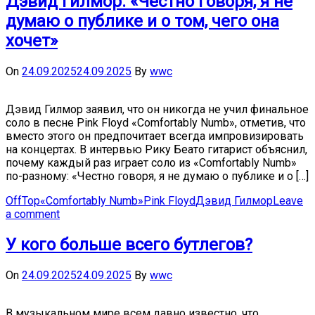
Дэвид Гилмор: «Честно говоря, я не
думаю о публике и о том, чего она
хочет»
On
24.09.2025
24.09.2025
By
wwc
Дэвид Гилмор заявил, что он никогда не учил финальное
соло в песне Pink Floyd «Comfortably Numb», отметив, что
вместо этого он предпочитает всегда импровизировать
на концертах. В интервью Рику Беато гитарист объяснил,
почему каждый раз играет соло из «Comfortably Numb»
по-разному: «Честно говоря, я не думаю о публике и о […]
OffTop
«Comfortably Numb»
Pink Floyd
Дэвид Гилмор
Leave
a comment
У кого больше всего бутлегов?
On
24.09.2025
24.09.2025
By
wwc
В музыкальном мире всем давно известно, что