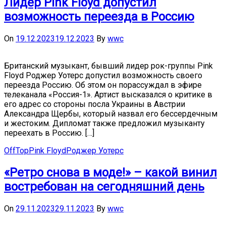
Лидер Pink Floyd допустил
возможность переезда в Россию
On
19.12.2023
19.12.2023
By
wwc
Британский музыкант, бывший лидер рок-группы Pink
Floyd Роджер Уотерс допустил возможность своего
переезда Россию. Об этом он порассуждал в эфире
телеканала «Россия-1». Артист высказался о критике в
его адрес со стороны посла Украины в Австрии
Александра Щербы, который назвал его бессердечным
и жестоким. Дипломат также предложил музыканту
переехать в Россию. […]
OffTop
Pink Floyd
Роджер Уотерс
«Ретро снова в моде!» – какой винил
востребован на сегодняшний день
On
29.11.2023
29.11.2023
By
wwc