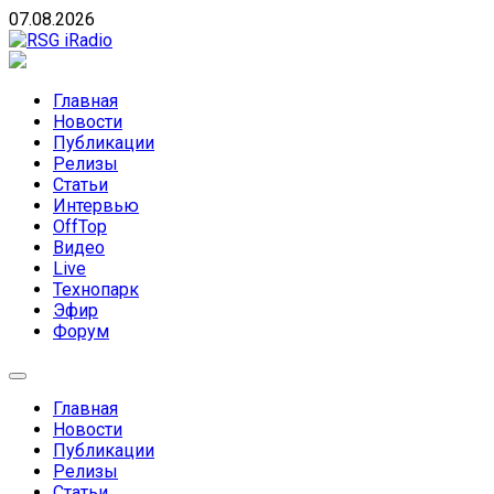
Skip
07.08.2026
to
content
RSG iRadio
RSG iRadio — Музыка различных музыкальных
направлений без возрастных ограничений
Главная
Новости
Публикации
Релизы
Статьи
Интервью
OffTop
Видео
Live
Технопарк
Эфир
Форум
Главная
Новости
Публикации
Релизы
Статьи