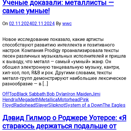
Ученые доказали: металлисты —
самые умные!
On
02.11.2024
02.11.2024
By
wwc
Новое исследование показало, какие артисты
способствуют развитию интеллекта и позитивного
настроя. Компания Prodigy проанализировала тексты
песен различных музыкальных исполнителей и пришла
к выводу, что металл — самый «умный» жанр. Он
обошел электронную танцевальную музыку, кантри,
хип-хоп, поп, R&B и рок. Другими словами, тексты
металл-групп демонстрируют наибольшее лексическое
разнообразие — в […]
OffTop
Black Sabbath.
Bob Dylan
Iron Maiden
Jimi
Hendrix
Megadeth
Metallica
Motorhead
Pink
Floyd
Radiohead
Slayer
Slipknot
System of a Down
The Eagles
Дэвид Гилмор о Роджере Уотерсе: «Я
стараюсь держаться подальше от