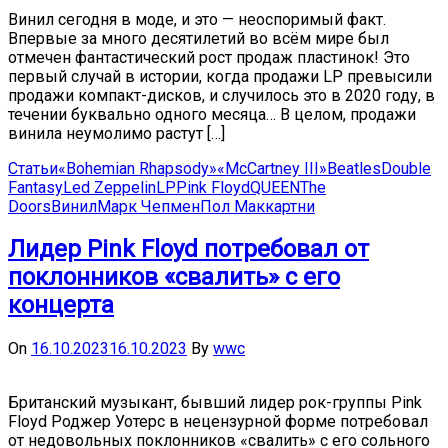
Винил сегодня в моде, и это — неоспоримый факт.
Впервые за много десятилетий во всём мире был
отмечен фантастический рост продаж пластинок! Это
первый случай в истории, когда продажи LP превысили
продажи компакт-дисков, и случилось это в 2020 году, в
течении буквально одного месяца… В целом, продажи
винила неумолимо растут […]
Статьи
«Bohemian Rhapsody»
«McCartney III»
Beatles
Double
Fantasy
Led Zeppelin
LP
Pink Floyd
QUEEN
The
Doors
Винил
Марк Чепмен
Пол Маккартни
Лидер Pink Floyd потребовал от
поклонников «свалить» с его
концерта
On
16.10.2023
16.10.2023
By
wwc
Британский музыкант, бывший лидер рок-группы Pink
Floyd Роджер Уотерс в нецензурной форме потребовал
от недовольных поклонников «свалить» с его сольного