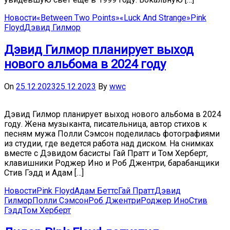
Новости
«Between Two Points»
«Luck And Strange»
Pink
Floyd
Дэвид Гилмор
Дэвид Гилмор планирует выход
нового альбома в 2024 году
On
25.12.2023
25.12.2023
By
wwc
Дэвид Гилмор планирует выход нового альбома в 2024
году. Жена музыканта, писательница, автор стихов к
песням мужа Полли Сэмсон поделилась фотографиями
из студии, где ведется работа над диском. На снимках
вместе с Дэвидом басисты Гай Пратт и Том Херберт,
клавишники Роджер Ино и Роб Джентри, барабанщики
Стив Гэдд и Адам […]
Новости
Pink Floyd
Адам Беттс
Гай Пратт
Дэвид
Гилмор
Полли Сэмсон
Роб Джентри
Роджер Ино
Стив
Гэдд
Том Херберт