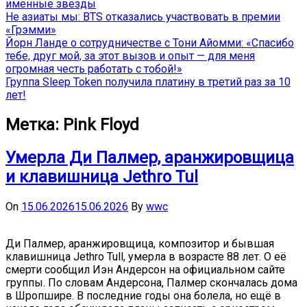
именные звёзды
Не азиаты мы: BTS отказались участвовать в премии
«Грэмми»
Йорн Ланде о сотрудничестве с Тони Айомми: «Спасибо
тебе, друг мой, за этот вызов и опыт — для меня
огромная честь работать с тобой!»
Группа Sleep Token получила платину в третий раз за 10
лет!
Метка:
Pink Floyd
Умерла Ди Палмер, аранжировщица
и клавишница Jethro Tul
On
15.06.2026
15.06.2026
By
wwc
Ди Палмер, аранжировщица, композитор и бывшая
клавишница Jethro Tull, умерла в возрасте 88 лет. О её
смерти сообщил Иэн Андерсон на официальном сайте
группы. По словам Андерсона, Палмер скончалась дома
в Шропшире. В последние годы она болела, но ещё в