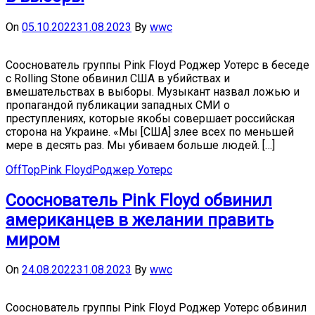
On
05.10.2022
31.08.2023
By
wwc
Сооснователь группы Pink Floyd Роджер Уотерс в беседе
с Rolling Stone обвинил США в убийствах и
вмешательствах в выборы. Музыкант назвал ложью и
пропагандой публикации западных СМИ о
преступлениях, которые якобы совершает российская
сторона на Украине. «Мы [США] злее всех по меньшей
мере в десять раз. Мы убиваем больше людей. […]
OffTop
Pink Floyd
Роджер Уотерс
Сооснователь Pink Floyd обвинил
американцев в желании править
миром
On
24.08.2022
31.08.2023
By
wwc
Сооснователь группы Pink Floyd Роджер Уотерс обвинил