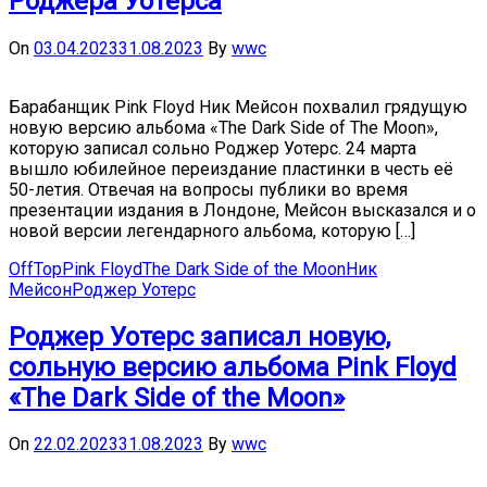
Роджера Уотерса
On
03.04.2023
31.08.2023
By
wwc
Барабанщик Pink Floyd Ник Мейсон похвалил грядущую
новую версию альбома «The Dark Side of The Moon»,
которую записал сольно Роджер Уотерс. 24 марта
вышло юбилейное переиздание пластинки в честь её
50-летия. Отвечая на вопросы публики во время
презентации издания в Лондоне, Мейсон высказался и о
новой версии легендарного альбома, которую […]
OffTop
Pink Floyd
The Dark Side of the Moon
Ник
Мейсон
Роджер Уотерс
Роджер Уотерс записал новую,
сольную версию альбома Pink Floyd
«The Dark Side of the Moon»
On
22.02.2023
31.08.2023
By
wwc