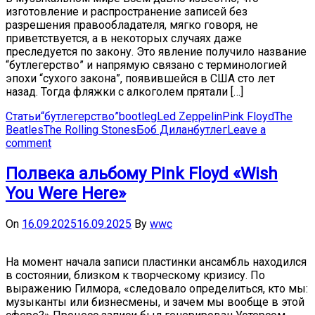
изготовление и распространение записей без
разрешения правообладателя, мягко говоря, не
приветствуется, а в некоторых случаях даже
преследуется по закону. Это явление получило название
“бутлегерство” и напрямую связано с терминологией
эпохи “сухого закона”, появившейся в США сто лет
назад. Тогда фляжки с алкоголем прятали […]
Статьи
“бутлегерство”
bootleg
Led Zeppelin
Pink Floyd
The
Beatles
The Rolling Stones
Боб Дилан
бутлег
Leave a
comment
Полвека альбому Pink Floyd «Wish
You Were Here»
On
16.09.2025
16.09.2025
By
wwc
На момент начала записи пластинки ансамбль находился
в состоянии, близком к творческому кризису. По
выражению Гилмора, «следовало определиться, кто мы:
музыканты или бизнесмены, и зачем мы вообще в этой