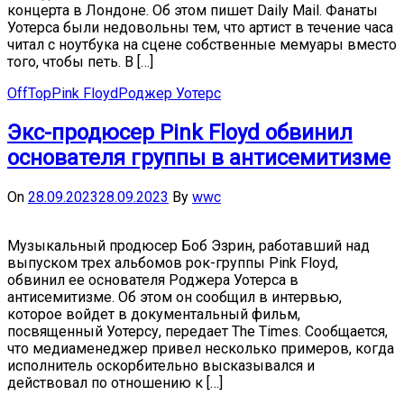
концерта в Лондоне. Об этом пишет Daily Mail. Фанаты
Уотерса были недовольны тем, что артист в течение часа
читал с ноутбука на сцене собственные мемуары вместо
того, чтобы петь. В […]
OffTop
Pink Floyd
Роджер Уотерс
Экс-продюсер Pink Floyd обвинил
основателя группы в антисемитизме
On
28.09.2023
28.09.2023
By
wwc
Музыкальный продюсер Боб Эзрин, работавший над
выпуском трех альбомов рок-группы Pink Floyd,
обвинил ее основателя Роджера Уотерса в
антисемитизме. Об этом он сообщил в интервью,
которое войдет в документальный фильм,
посвященный Уотерсу, передает The Times. Сообщается,
что медиаменеджер привел несколько примеров, когда
исполнитель оскорбительно высказывался и
действовал по отношению к […]