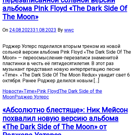
альбома Pink Floyd «The Dark Side Of
The Moon»
On
24.08.2023
31.08.2023
By
wwc
Роджер Уотерс поделился вторым треком из новой
сольной версии альбома Pink Floyd «The Dark Side Of The
Moon» — переосмысления-перезаписи знаменитой
пластинки в честь её пятидесятилетия. В этот раз
музыкант представил новую интерпретацию песни
«Time». «The Dark Side Of The Moon Redux» увидит свет 6
октября. Ранее Роджер делился новым […]
Новости
«Time»
Pink Floyd
The Dark Side of the
Moon
Роджер Уотерс
«Абсолютно блестяще»: Ник Мейсон
похвалил новую версию альбома
«The Dark Side of The Moon» от