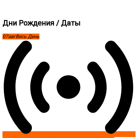
Дни Рождения / Даты
07
авг
Весь День