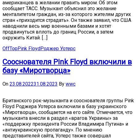
американцев в желании править миром. Об этом
сообщает ТАСС. Музыкант объяснил это желание
менталитетом граждан, из-за которого жителям других
стран «приходится страдать». Он также заявил, что США
наводнили весь мир военными базами и хотят
продвинуться вплоть до границ России, а затем
окружить Китай. […]
OffTop
Pink Floyd
Роджер Уотерс
Сооснователя Pink Floyd включили в
базу «Миротворца»
On
23.08.2022
31.08.2023
By
wwc
Британского рок-музыканта и сооснователя группы Pink
Floyd Роджера Уотерса включили в базу украинского
«Миротворца», сообщается на его сайте. Отмечается, что
музыканта внесли в раздел «врагов Украины» за
«поддержку президента России Владимира Путина» и
«антиукраинскую пропаганду». По мнению
представителей сайта, Уотерс также совершал