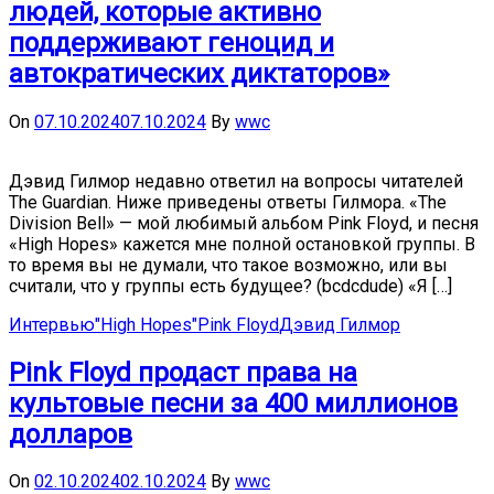
людей, которые активно
поддерживают геноцид и
автократических диктаторов»
On
07.10.2024
07.10.2024
By
wwc
Дэвид Гилмор недавно ответил на вопросы читателей
The Guardian. Ниже приведены ответы Гилмора. «The
Division Bell» — мой любимый альбом Pink Floyd, и песня
«High Hopes» кажется мне полной остановкой группы. В
то время вы не думали, что такое возможно, или вы
считали, что у группы есть будущее? (bcdcdude) «Я […]
Интервью
"High Hopes"
Pink Floyd
Дэвид Гилмор
Pink Floyd продаст права на
культовые песни за 400 миллионов
долларов
On
02.10.2024
02.10.2024
By
wwc