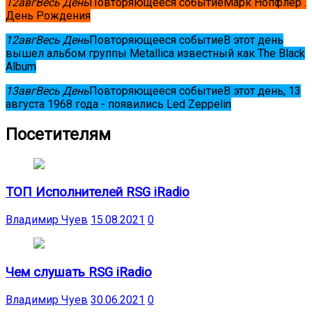
12
авг
Весь День
Повторяющееся событие
Марк Нопфлер .
День Рождения
12
авг
Весь День
Повторяющееся событие
В этот день
вышел альбом группы Metallica известный как The Black
Album
13
авг
Весь День
Повторяющееся событие
В этот день, 13
августа 1968 года - появились Led Zeppelin
Посетителям
ТОП Исполнителей RSG iRadio
Владимир Чуев
15.08.2021
0
Чем слушать RSG iRadio
Владимир Чуев
30.06.2021
0