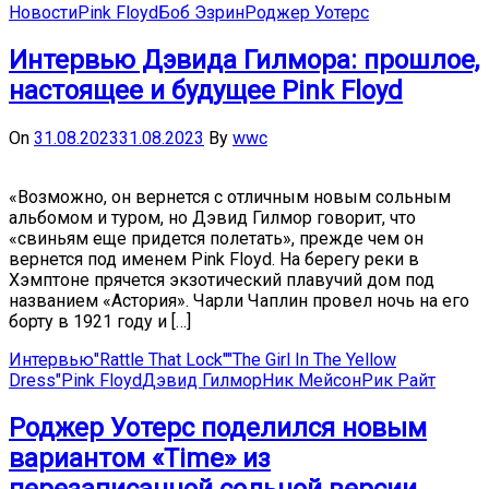
Новости
Pink Floyd
Боб Эзрин
Роджер Уотерс
Интервью Дэвида Гилмора: прошлое,
настоящее и будущее Pink Floyd
On
31.08.2023
31.08.2023
By
wwc
«Возможно, он вернется с отличным новым сольным
альбомом и туром, но Дэвид Гилмор говорит, что
«свиньям еще придется полетать», прежде чем он
вернется под именем Pink Floyd. На берегу реки в
Хэмптоне прячется экзотический плавучий дом под
названием «Астория». Чарли Чаплин провел ночь на его
борту в 1921 году и […]
Интервью
"Rattle That Lock"
"The Girl In The Yellow
Dress"
Pink Floyd
Дэвид Гилмор
Ник Мейсон
Рик Райт
Роджер Уотерс поделился новым
вариантом «Time» из
перезаписанной сольной версии