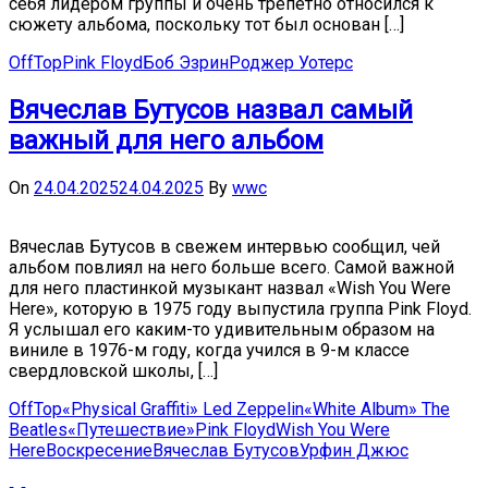
себя лидером группы и очень трепетно относился к
сюжету альбома, поскольку тот был основан […]
OffTop
Pink Floyd
Боб Эзрин
Роджер Уотерс
Вячеслав Бутусов назвал самый
важный для него альбом
On
24.04.2025
24.04.2025
By
wwc
Вячеслав Бутусов в свежем интервью сообщил, чей
альбом повлиял на него больше всего. Самой важной
для него пластинкой музыкант назвал «Wish You Were
Here», которую в 1975 году выпустила группа Pink Floyd.
Я услышал его каким-то удивительным образом на
виниле в 1976-м году, когда учился в 9-м классе
свердловской школы, […]
OffTop
«Physical Graffiti» Led Zeppelin
«White Album» The
Beatles
«Путешествие»
Pink Floyd
Wish You Were
Here
Воскресение
Вячеслав Бутусов
Урфин Джюс