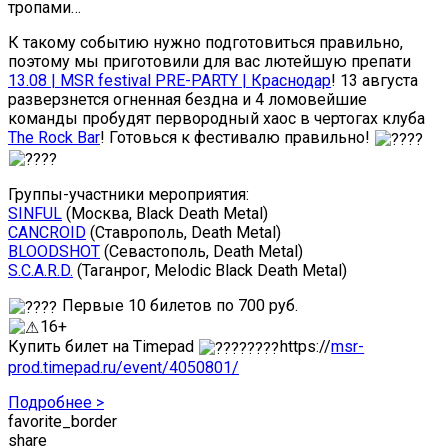
тропами…
К такому событию нужно подготовиться правильно,
поэтому мы приготовили для вас лютейшую препати
13.08 | MSR festival PRE-PARTY | Краснодар
! 13 августа
разверзнется огненная бездна и 4 ломовейшие
команды пробудят первородный хаос в чертогах клуба
The Rock Bar
! Готовься к фестивалю правильно!
Группы-участники мероприятия:
SINFUL
(Москва, Black Death Metal)
CANCROID
(Ставрополь, Death Metal)
BLOODSHOT
(Севастополь, Death Metal)
S.C.A.R.D.
(Таганрог, Melodic Black Death Metal)
Первые 10 билетов по 700 руб.
16+
Купить билет на Timepad
https://
msr-
prod.timepad.ru/event/4050801/
Подробнее >
favorite_border
share