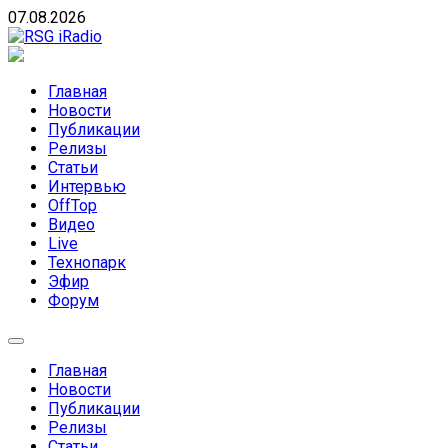
Skip
07.08.2026
to
content
RSG iRadio
RSG iRadio — Музыка различных музыкальных
направлений без возрастных ограничений
Главная
Новости
Публикации
Релизы
Статьи
Интервью
OffTop
Видео
Live
Технопарк
Эфир
Форум
Главная
Новости
Публикации
Релизы
Статьи