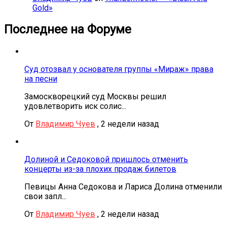
Gold»
Последнее на Форуме
Суд отозвал у основателя группы «Мираж» права
на песни
Замоскворецкий суд Москвы решил
удовлетворить иск солис...
От
Владимир Чуев
,
2 недели назад
Долиной и Седоковой пришлось отменить
концерты из-за плохих продаж билетов
Певицы Анна Седокова и Лариса Долина отменили
свои запл...
От
Владимир Чуев
,
2 недели назад