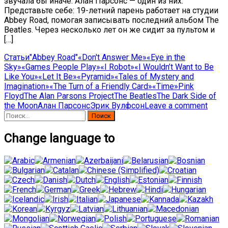
звучала бы иначе. Алан Парсонс — один из них.
Представьте себе: 19-летний парень работает на студии
Abbey Road, помогая записывать последний альбом The
Beatles. Через несколько лет он же сидит за пультом и
[…]
Статьи
"Abbey Road"
«Don't Answer Me»
«Eye in the
Sky»
«Games People Play»
«I Robot»
«I Wouldn’t Want to Be
Like You»
«Let It Be»
«Pyramid»
«Tales of Mystery and
Imagination»
«The Turn of a Friendly Card»
«Time»
Pink
Floyd
The Alan Parsons Project
The Beatles
The Dark Side of
the Moon
Алан Парсонс
Эрик Вулфсон
Leave a comment
Найти:
Change language to