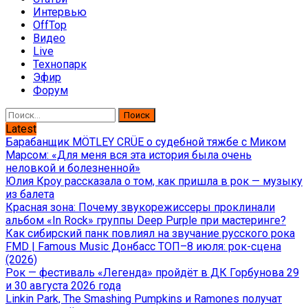
Интервью
OffTop
Видео
Live
Технопарк
Эфир
Форум
Найти:
Latest
Барабанщик MÖTLEY CRÜE о судебной тяжбе с Миком
Марсом: «Для меня вся эта история была очень
неловкой и болезненной»
Юлия Кроу рассказала о том, как пришла в рок — музыку
из балета
Красная зона: Почему звукорежиссеры проклинали
альбом «In Rock» группы Deep Purple при мастеринге?
Как сибирский панк повлиял на звучание русского рока
FMD | Famous Music Донбасс ТОП–8 июля: рок-сцена
(2026)
Рок — фестиваль «Легенда» пройдёт в ДК Горбунова 29
и 30 августа 2026 года
Linkin Park, The Smashing Pumpkins и Ramones получат