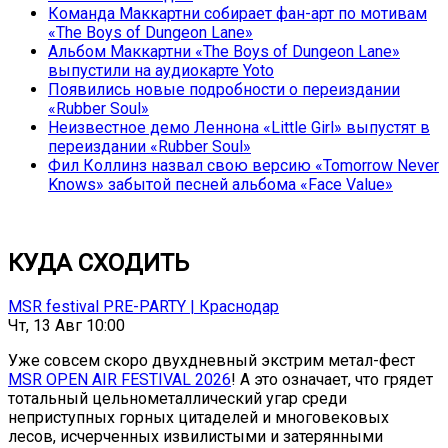
Команда Маккартни собирает фан-арт по мотивам
«The Boys of Dungeon Lane»
Альбом Маккартни «The Boys of Dungeon Lane»
выпустили на аудиокарте Yoto
Появились новые подробности о переиздании
«Rubber Soul»
Неизвестное демо Леннона «Little Girl» выпустят в
переиздании «Rubber Soul»
Фил Коллинз назвал свою версию «Tomorrow Never
Knows» забытой песней альбома «Face Value»
КУДА СХОДИТЬ
MSR festival PRE-PARTY | Краснодар
Чт, 13 Авг 10:00
Уже совсем скоро двухдневный экстрим метал-фест
MSR OPEN AIR FESTIVAL 2026
! А это означает, что грядет
тотальный цельнометаллический угар среди
неприступных горных цитаделей и многовековых
лесов, исчерченных извилистыми и затерянными