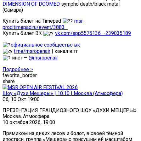
DIMENSION OF DOOMED
sympho death/black metal
(Самара)
Купить билет на Timepad
msr-
prod.timepad.ru/event/3883…
Купить билет ВК
vk.com/app5575136_-239035189
официальное сообщество вк
t.me/msropenair
| канал в тг
инст —
@msropenair
Подробнее >
favorite_border
share
Шоу «Духи Мещеры» | 10.10 | Москва (Атмосфера)
Сб, 10 Окт 19:00
ПРЕЗЕНТАЦИЯ ГРАНДИОЗНОГО ШОУ «ДУХИ МЕЩЕРЫ»
Москва, Атмосфера
10 октября 2026, 19:00
Прямиком из диких лесов и болот, в своей тёмной
ипостаси, группа «Мещера» с присущим ей масштабом