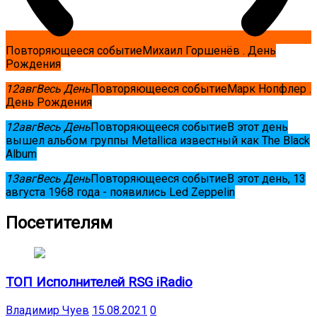
Повторяющееся событие
Михаил Горшенёв . День
Рождения
12
авг
Весь День
Повторяющееся событие
Марк Нопфлер .
День Рождения
12
авг
Весь День
Повторяющееся событие
В этот день
вышел альбом группы Metallica известный как The Black
Album
13
авг
Весь День
Повторяющееся событие
В этот день, 13
августа 1968 года - появились Led Zeppelin
Посетителям
ТОП Исполнителей RSG iRadio
Владимир Чуев
15.08.2021
0