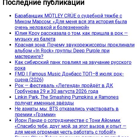
Последние публикации
Барабанщик MÖTLEY CRÜE о судебной тяжбе с
Миком Марсом: «Для меня вся эта история была
очень неловкой и болезненной»
Юлия Кроу рассказала о том, как пришла в рок —
музыку из балета
Красная зона: Почему звукорежиссеры проклинали
альбом «In Rock» группы Deep Purple при
мастеринге?
Как сибирский панк повлиял на звучание русского
рока
FMD | Famous Music Донбасс ТОП–8 июля: рок-
сцена (2026)
Рок — фестиваль «Легенда» пройдёт в ДК
Горбунова 29 и 30 августа 2026 года
Linkin Park, The Smashing Pumpkins и Ramones
получат именные звёзды
Не азиаты мы: BTS отказались участвовать в
премии «Грэмми»
Йорн Ланде о сотрудничестве с Тони Айомми:
«Спасибо тебе, друг мой, за этот вызов и опыт —
для меня огромная честь работать с тобой!»