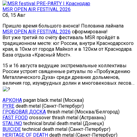
MSR OPEN AIR FESTIVAL 2026
Сб, 15 Авг
Пришло время большого анонса! Половина лайнапа
MSR OPEN AIR FESTIVAL 2026
сформирована!
Вот уже третий по счёту фестиваль MSR пройдёт в
традиционном месте: юг России, внутри Краснодарского
края, в 10км от города Майкоп и в 120км от Краснодара.
База отдыха «Красный Мост».
15 и 16 августа ведущие экстремальные коллективы
России устроят священные ритуалы по «Пробуждению
Металлического Духа» среди древних дольменов,
величия гор, изумрудных долин и многовековых лесов…
АРКОНА
pagan black metal (Москва)
PYRE
death metal (Санкт-Петербург)
ГРОБОВАЯ ДОСКА
thrash metal (Москва/Белгород)
FAST FOOD
crossover thrash metal (Астрахань)
STALINO
technical brutal death metal (Донецк)
BUICIDE
technical death metal (Санкт-Петербург)
HERITAGE OF DEATH
death metal (Санкт-Петербург)