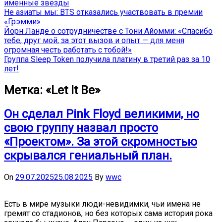
именные звёзды
Не азиаты мы: BTS отказались участвовать в премии
«Грэмми»
Йорн Ланде о сотрудничестве с Тони Айомми: «Спасибо
тебе, друг мой, за этот вызов и опыт — для меня
огромная честь работать с тобой!»
Группа Sleep Token получила платину в третий раз за 10
лет!
Метка:
«Let It Be»
Он сделал Pink Floyd великими, но
свою группу назвал просто
«Проектом». За этой скромностью
скрывался гениальный план.
On
29.07.2025
25.08.2025
By
wwc
Есть в мире музыки люди-невидимки, чьи имена не
гремят со стадионов, но без которых сама история рока