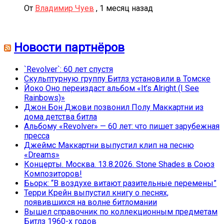
От
Владимир Чуев
,
1 месяц назад
Новости партнёров
`Revolver`: 60 лет спустя
Скульптурную группу Битлз установили в Томске
Йоко Оно переиздаст альбом «It’s Alright (I See
Rainbows)»
Джон Бон Джови позвонил Полу Маккартни из
дома детства битла
Альбому «Revolver» — 60 лет: что пишет зарубежная
пресса
Джеймс Маккартни выпустил клип на песню
«Dreams»
Концерты. Москва. 13.8.2026. Stone Shades в Союз
Композиторов!
Бьорк: “В воздухе витают разительные перемены”
Терри Крейн выпустил книгу о песнях,
появившихся на волне битломании
Вышел справочник по коллекционным предметам
Битлз 1960-х годов