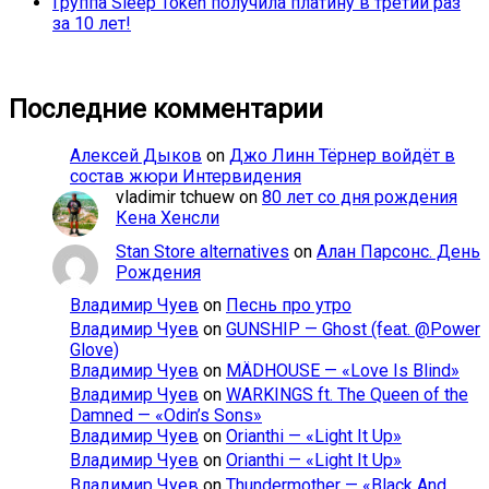
Группа Sleep Token получила платину в третий раз
за 10 лет!
Последние комментарии
Алексей Дыков
on
Джо Линн Тёрнер войдёт в
состав жюри Интервидения
vladimir tchuew
on
80 лет со дня рождения
Кена Хенсли
Stan Store alternatives
on
Алан Парсонс. День
Рождения
Владимир Чуев
on
Песнь про утро
Владимир Чуев
on
GUNSHIP — Ghost (feat. @Power
Glove)
Владимир Чуев
on
MÄDHOUSE — «Love Is Blind»
Владимир Чуев
on
WARKINGS ft. The Queen of the
Damned — «Odin’s Sons»
Владимир Чуев
on
Orianthi — «Light It Up»
Владимир Чуев
on
Orianthi — «Light It Up»
Владимир Чуев
on
Thundermother — «Black And