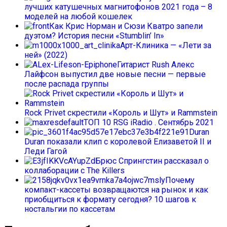
лучших катушечных магнитофонов 2021 года – 8
моделей на любой кошелек
Как Крис Норман и Сюзи Кватро запели
дуэтом? История песни «Stumblin’ In»
Арт-Клиника — «Лети за
ней» (2022)
Гитарист Rush Алекс
Лайфсон выпустил две новые песни — первые
после распада группы
Rock Privet скрестили «Король и Шут» и Rammstein
ТОП 10 RSG iRadio . Сентябрь 2021
Duran
Duran показали клип с королевой Елизаветой II и
Леди Гагой
Брюс Спрингстин рассказал о
коллаборации с The Killers
Почему
компакт-кассеты возвращаются на рынок и как
приобщиться к формату сегодня? 10 шагов к
ностальгии по кассетам