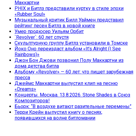
Маккартни
PHIX и Битлз представили куртку в стиле эпохи
«Rubber Soul»
Музыкальный критик Билл Уаймен представил
рейтинг песен Битлз в новой книге
Умер продюсер Уильям Орбит
`Revolver`: 60 лет спустя
Скульптурную группу Битлз установили в Томске
Йоко Оно переиздаст альбом «It’s Alright (I See
Rainbows)»
Джон Бон Джови позвонил Полу Маккартни из
дома детства битла
Альбому «Revolver» — 60 лет: что пишет зарубежная
пресса
Джеймс Маккартни выпустил клип на песню
«Dreams»
Концерты. Москва. 13.8.2026. Stone Shades в Союз
Композиторов!
Бьорк: “В воздухе витают разительные перемены”
Терри Крейн выпустил книгу о песнях,
появившихся на волне битломании