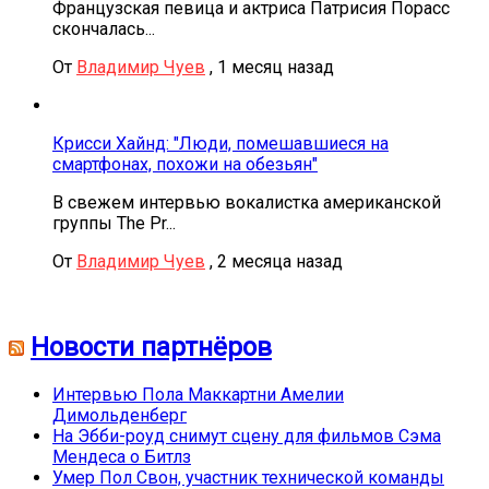
Французская певица и актриса Патрисия Порасс
скончалась...
От
Владимир Чуев
,
1 месяц назад
Крисси Хайнд: "Люди, помешавшиеся на
смартфонах, похожи на обезьян"
В свежем интервью вокалистка американской
группы The Pr...
От
Владимир Чуев
,
2 месяца назад
Новости партнёров
Интервью Пола Маккартни Амелии
Димольденберг
На Эбби-роуд снимут сцену для фильмов Сэма
Мендеса о Битлз
Умер Пол Свон, участник технической команды