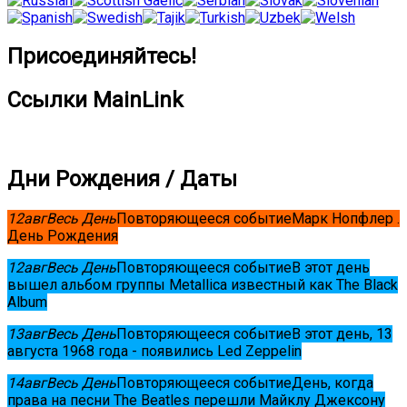
Присоединяйтесь!
Ссылки MainLink
Дни Рождения / Даты
12
авг
Весь День
Повторяющееся событие
Марк Нопфлер .
День Рождения
12
авг
Весь День
Повторяющееся событие
В этот день
вышел альбом группы Metallica известный как The Black
Album
13
авг
Весь День
Повторяющееся событие
В этот день, 13
августа 1968 года - появились Led Zeppelin
14
авг
Весь День
Повторяющееся событие
День, когда
права на песни The Beatles перешли Майклу Джексону