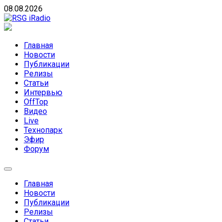
Skip
08.08.2026
to
content
RSG iRadio
RSG iRadio — Музыка различных музыкальных
направлений без возрастных ограничений
Главная
Новости
Публикации
Релизы
Статьи
Интервью
OffTop
Видео
Live
Технопарк
Эфир
Форум
Главная
Новости
Публикации
Релизы
Статьи