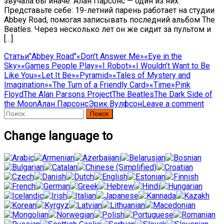
звучала бы иначе. Алан Парсонс — один из них.
Представьте себе: 19-летний парень работает на студии
Abbey Road, помогая записывать последний альбом The
Beatles. Через несколько лет он же сидит за пультом и
[…]
Статьи
"Abbey Road"
«Don't Answer Me»
«Eye in the
Sky»
«Games People Play»
«I Robot»
«I Wouldn’t Want to Be
Like You»
«Let It Be»
«Pyramid»
«Tales of Mystery and
Imagination»
«The Turn of a Friendly Card»
«Time»
Pink
Floyd
The Alan Parsons Project
The Beatles
The Dark Side of
the Moon
Алан Парсонс
Эрик Вулфсон
Leave a comment
Найти:
Change language to