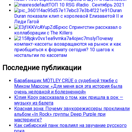
ТОП 10 RSG iRadio . Сентябрь 2021
Duran
Duran показали клип с королевой Елизаветой II и
Леди Гагой
Брюс Спрингстин рассказал о
коллаборации с The Killers
Почему
компакт-кассеты возвращаются на рынок и как
приобщиться к формату сегодня? 10 шагов к
ностальгии по кассетам
Последние публикации
Барабанщик MÖTLEY CRÜE о судебной тяжбе с
Миком Марсом: «Для меня вся эта история была
очень неловкой и болезненной»
Юлия Кроу рассказала о том, как пришла в рок —
музыку из балета
Красная зона: Почему звукорежиссеры проклинали
альбом «In Rock» группы Deep Purple при
мастеринге?
Как сибирский панк повлиял на звучание русского
рока