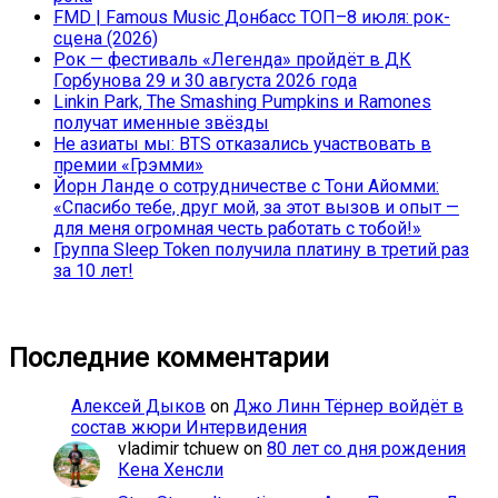
FMD | Famous Music Донбасс ТОП–8 июля: рок-
сцена (2026)
Рок — фестиваль «Легенда» пройдёт в ДК
Горбунова 29 и 30 августа 2026 года
Linkin Park, The Smashing Pumpkins и Ramones
получат именные звёзды
Не азиаты мы: BTS отказались участвовать в
премии «Грэмми»
Йорн Ланде о сотрудничестве с Тони Айомми:
«Спасибо тебе, друг мой, за этот вызов и опыт —
для меня огромная честь работать с тобой!»
Группа Sleep Token получила платину в третий раз
за 10 лет!
Последние комментарии
Алексей Дыков
on
Джо Линн Тёрнер войдёт в
состав жюри Интервидения
vladimir tchuew
on
80 лет со дня рождения
Кена Хенсли