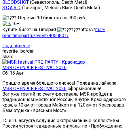
BLOODSHOT
(Севастополь, Death Metal)
S.C.A.R.D.
(Таганрог, Melodic Black Death Metal)
Первые 10 билетов по 700 руб.
16+
Купить билет на Timepad
https://
msr-
prod.timepad.ru/event/4050801/
Подробнее >
favorite_border
share
MSR OPEN AIR FESTIVAL 2026
Сб, 15 Авг
Пришло время большого анонса! Половина лайнапа
MSR OPEN AIR FESTIVAL 2026
сформирована!
Вот уже третий по счёту фестиваль MSR пройдёт в
традиционном месте: юг России, внутри Краснодарского
края, в 10км от города Майкоп и в 120км от Краснодара.
База отдыха «Красный Мост».
15 и 16 августа ведущие экстремальные коллективы
России устроят священные ритуалы по «Пробуждению