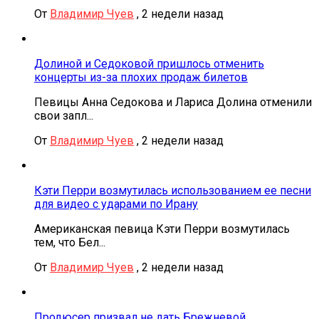
От
Владимир Чуев
,
2 недели назад
Долиной и Седоковой пришлось отменить
концерты из-за плохих продаж билетов
Певицы Анна Седокова и Лариса Долина отменили
свои запл...
От
Владимир Чуев
,
2 недели назад
Кэти Перри возмутилась использованием ее песни
для видео с ударами по Ирану
Американская певица Кэти Перри возмутилась
тем, что Бел...
От
Владимир Чуев
,
2 недели назад
Продюсер призвал не дать Брежневой