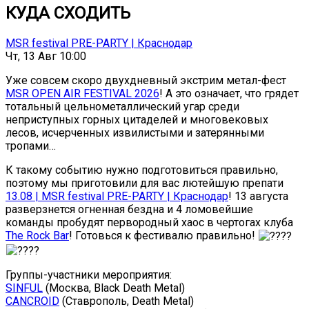
КУДА СХОДИТЬ
MSR festival PRE-PARTY | Краснодар
Чт, 13 Авг 10:00
Уже совсем скоро двухдневный экстрим метал-фест
MSR OPEN AIR FESTIVAL 2026
! А это означает, что грядет
тотальный цельнометаллический угар среди
неприступных горных цитаделей и многовековых
лесов, исчерченных извилистыми и затерянными
тропами…
К такому событию нужно подготовиться правильно,
поэтому мы приготовили для вас лютейшую препати
13.08 | MSR festival PRE-PARTY | Краснодар
! 13 августа
разверзнется огненная бездна и 4 ломовейшие
команды пробудят первородный хаос в чертогах клуба
The Rock Bar
! Готовься к фестивалю правильно!
Группы-участники мероприятия:
SINFUL
(Москва, Black Death Metal)
CANCROID
(Ставрополь, Death Metal)