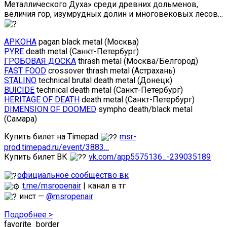
Металлического Духа» среди древних дольменов,
величия гор, изумрудных долин и многовековых лесов…
АРКОНА
pagan black metal (Москва)
PYRE
death metal (Санкт-Петербург)
ГРОБОВАЯ ДОСКА
thrash metal (Москва/Белгород)
FAST FOOD
crossover thrash metal (Астрахань)
STALINO
technical brutal death metal (Донецк)
BUICIDE
technical death metal (Санкт-Петербург)
HERITAGE OF DEATH
death metal (Санкт-Петербург)
DIMENSION OF DOOMED
sympho death/black metal
(Самара)
Купить билет на Timepad
msr-
prod.timepad.ru/event/3883…
Купить билет ВК
vk.com/app5575136_-239035189
официальное сообщество вк
t.me/msropenair
| канал в тг
инст —
@msropenair
Подробнее >
favorite_border