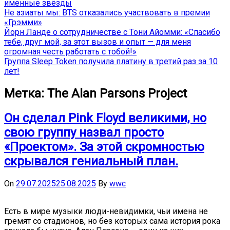
именные звёзды
Не азиаты мы: BTS отказались участвовать в премии
«Грэмми»
Йорн Ланде о сотрудничестве с Тони Айомми: «Спасибо
тебе, друг мой, за этот вызов и опыт — для меня
огромная честь работать с тобой!»
Группа Sleep Token получила платину в третий раз за 10
лет!
Метка:
The Alan Parsons Project
Он сделал Pink Floyd великими, но
свою группу назвал просто
«Проектом». За этой скромностью
скрывался гениальный план.
On
29.07.2025
25.08.2025
By
wwc
Есть в мире музыки люди-невидимки, чьи имена не
гремят со стадионов, но без которых сама история рока