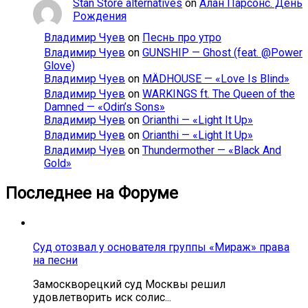
Stan Store alternatives
on
Алан Парсонс. День
Рождения
Владимир Чуев
on
Песнь про утро
Владимир Чуев
on
GUNSHIP — Ghost (feat. @Power
Glove)
Владимир Чуев
on
MÄDHOUSE — «Love Is Blind»
Владимир Чуев
on
WARKINGS ft. The Queen of the
Damned — «Odin’s Sons»
Владимир Чуев
on
Orianthi — «Light It Up»
Владимир Чуев
on
Orianthi — «Light It Up»
Владимир Чуев
on
Thundermother — «Black And
Gold»
Последнее на Форуме
Суд отозвал у основателя группы «Мираж» права
на песни
Замоскворецкий суд Москвы решил
удовлетворить иск солис...