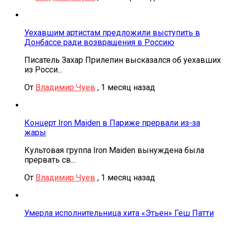
Уехавшим артистам предложили выступить в
Донбассе ради возвращения в Россию
Писатель Захар Прилепин высказался об уехавших
из Росси...
От
Владимир Чуев
,
1 месяц назад
Концерт Iron Maiden в Париже прервали из-за
жары
Культовая группа Iron Maiden вынуждена была
прервать св...
От
Владимир Чуев
,
1 месяц назад
Умерла исполнительница хита «Этьен» Геш Патти