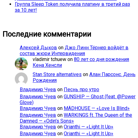
Группа Sleep Token получила платину в третий раз
за 10 лет!
Последние комментарии
Алексей Дыков
on
Джо Линн Тёрнер войдёт в
состав жюри Интервидения
vladimir tchuew
on
80 лет со дня рождения
Кена Хенсли
Stan Store alternatives
on
Алан Парсонс. День
Рождения
Владимир Чуев
on
Песнь про утро
Владимир Чуев
on
GUNSHIP — Ghost (feat. @Power
Glove)
Владимир Чуев
on
MÄDHOUSE — «Love Is Blind»
Владимир Чуев
on
WARKINGS ft. The Queen of the
Damned — «Odin’s Sons»
Владимир Чуев
on
Orianthi — «Light It Up»
Владимир Чуев
on
Orianthi — «Light It Up»