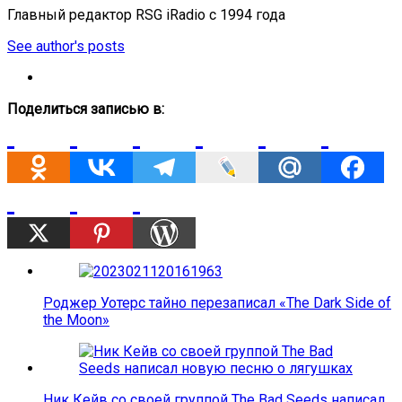
Главный редактор RSG iRadio с 1994 года
See author's posts
Поделиться записью в:
Роджер Уотерс тайно перезаписал «The Dark Side of
the Moon»
Ник Кейв со своей группой The Bad Seeds написал…