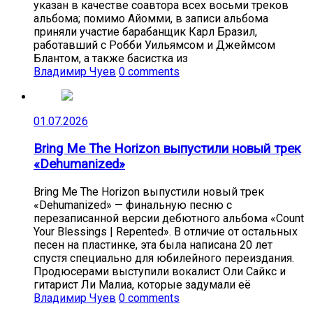
указан в качестве соавтора всех восьми треков
альбома; помимо Айомми, в записи альбома
приняли участие барабанщик Карл Бразил,
работавший с Робби Уильямсом и Джеймсом
Блантом, а также басистка из
Владимир Чуев
0 comments
01.07.2026
Bring Me The Horizon выпустили новый трек
«Dehumanized»
Bring Me The Horizon выпустили новый трек
«Dehumanized» — финальную песню с
перезаписанной версии дебютного альбома «Count
Your Blessings | Repented». В отличие от остальных
песен на пластинке, эта была написана 20 лет
спустя специально для юбилейного переиздания.
Продюсерами выступили вокалист Оли Сайкс и
гитарист Ли Малиа, которые задумали её
Владимир Чуев
0 comments