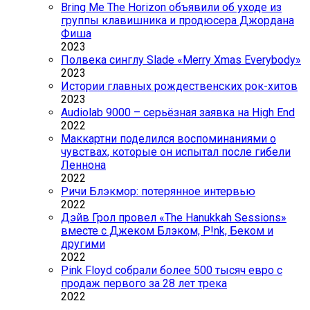
Bring Me The Horizon объявили об уходе из
группы клавишника и продюсера Джордана
Фиша
2023
Полвека синглу Slade «Merry Xmas Everybody»
2023
Истории главных рождественских рок-хитов
2023
Audiolab 9000 – серьёзная заявка на High End
2022
Маккартни поделился воспоминаниями о
чувствах, которые он испытал после гибели
Леннона
2022
Ричи Блэкмор: потерянное интервью
2022
Дэйв Грол провел «The Hanukkah Sessions»
вместе с Джеком Блэком, P!nk, Беком и
другими
2022
Pink Floyd собрали более 500 тысяч евро с
продаж первого за 28 лет трека
2022