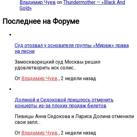
Владимир Чуев
on
Thundermother — «Black And
Gold»
Последнее на Форуме
Суд отозвал у основателя группы «Мираж» права
на песни
Замоскворецкий суд Москвы решил
удовлетворить иск солис...
От
Владимир Чуев
,
2 недели назад
Долиной и Седоковой пришлось отменить
концерты из-за плохих продаж билетов
Певицы Анна Седокова и Лариса Долина отменили
свои запл...
От
Владимир Чуев
,
2 недели назад