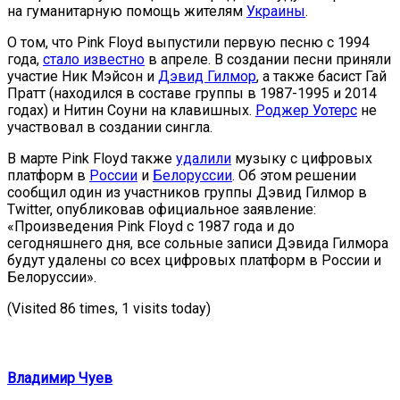
на гуманитарную помощь жителям
Украины
.
О том, что Pink Floyd выпустили первую песню с 1994
года,
стало известно
в апреле. В создании песни приняли
участие Ник Мэйсон и
Дэвид Гилмор
, а также басист Гай
Пратт (находился в составе группы в 1987-1995 и 2014
годах) и Нитин Соуни на клавишных.
Роджер Уотерс
не
участвовал в создании сингла.
В марте Pink Floyd также
удалили
музыку с цифровых
платформ в
России
и
Белоруссии
. Об этом решении
сообщил один из участников группы Дэвид Гилмор в
Twitter, опубликовав официальное заявление:
«Произведения Pink Floyd с 1987 года и до
сегодняшнего дня, все сольные записи Дэвида Гилмора
будут удалены со всех цифровых платформ в России и
Белоруссии».
(Visited 86 times, 1 visits today)
Владимир Чуев