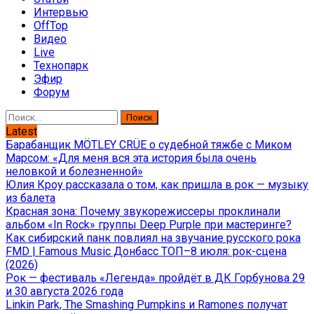
Интервью
OffTop
Видео
Live
Технопарк
Эфир
Форум
Найти:
Latest
Барабанщик MÖTLEY CRÜE о судебной тяжбе с Миком
Марсом: «Для меня вся эта история была очень
неловкой и болезненной»
Юлия Кроу рассказала о том, как пришла в рок — музыку
из балета
Красная зона: Почему звукорежиссеры проклинали
альбом «In Rock» группы Deep Purple при мастеринге?
Как сибирский панк повлиял на звучание русского рока
FMD | Famous Music Донбасс ТОП–8 июля: рок-сцена
(2026)
Рок — фестиваль «Легенда» пройдёт в ДК Горбунова 29
и 30 августа 2026 года
Linkin Park, The Smashing Pumpkins и Ramones получат