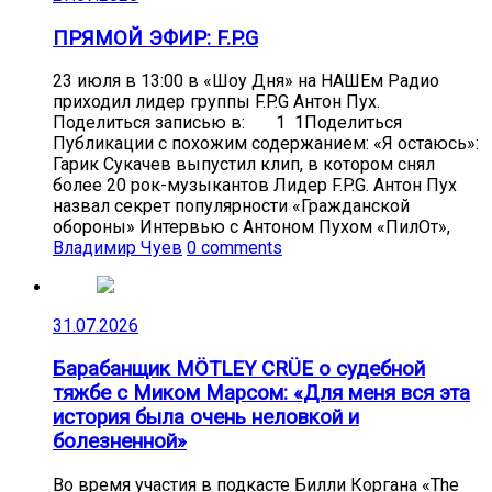
ПРЯМОЙ ЭФИР: F.P.G
23 июля в 13:00 в «Шоу Дня» на НАШЕм Радио
приходил лидер группы F.P.G Антон Пух.
Поделиться записью в: 1 1Поделиться
Публикации с похожим содержанием: «Я остаюсь»:
Гарик Сукачев выпустил клип, в котором снял
более 20 рок-музыкантов Лидер F.P.G. Антон Пух
назвал секрет популярности «Гражданской
обороны» Интервью с Антоном Пухом «ПилОт»,
Владимир Чуев
0 comments
31.07.2026
Барабанщик MÖTLEY CRÜE о судебной
тяжбе с Миком Марсом: «Для меня вся эта
история была очень неловкой и
болезненной»
Во время участия в подкасте Билли Коргана «The