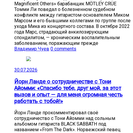
Magnificent Others» барабанщик MÖTLEY CRÜE
Томми Ли поведал о болезненном судебном
конфликте между гитаристом-основателем Миком
Марсом и его бывшими коллегами по группе после
ухода Мика из концертного состава. В октябре 2022
года Марс, страдающий анкилозирующим
спондилитом, — хроническим воспалительным
заболеванием, поражающим прежде
Владимир Чуев
0 comments
30.07.2026
Йорн Ланде о сотрудничестве с Тони
Айомми: «Спасибо тебе, друг мой, за этот
вызов и опыт — для меня огромная честь
работать с тобой!»
Йорн Ланде прокомментировал своё
сотрудничество с Тони Айомми над сольным
альбомом гитариста BLACK SABBATH под
названием «From The Dark». Норвежский певец