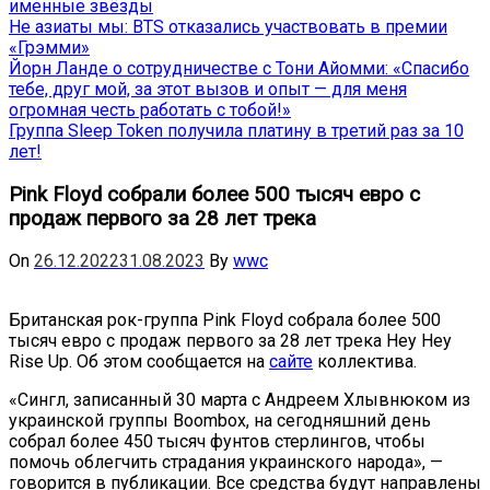
именные звёзды
Не азиаты мы: BTS отказались участвовать в премии
«Грэмми»
Йорн Ланде о сотрудничестве с Тони Айомми: «Спасибо
тебе, друг мой, за этот вызов и опыт — для меня
огромная честь работать с тобой!»
Группа Sleep Token получила платину в третий раз за 10
лет!
Pink Floyd собрали более 500 тысяч евро с
продаж первого за 28 лет трека
On
26.12.2022
31.08.2023
By
wwc
Британская рок-группа Pink Floyd собрала более 500
тысяч евро с продаж первого за 28 лет трека Hey Hey
Rise Up. Об этом сообщается на
сайте
коллектива.
«Сингл, записанный 30 марта с Андреем Хлывнюком из
украинской группы Boombox, на сегодняшний день
собрал более 450 тысяч фунтов стерлингов, чтобы
помочь облегчить страдания украинского народа», —
говорится в публикации. Все средства будут направлены