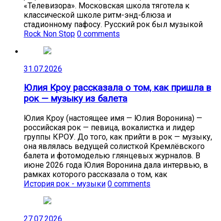
«Телевизора». Московская школа тяготела к
классической школе ритм-энд-блюза и
стадионному пафосу. Русский рок был музыкой
Rock Non Stop
0 comments
31.07.2026
Юлия Кроу рассказала о том, как пришла в
рок — музыку из балета
Юлия Кроу (настоящее имя — Юлия Воронина) —
российская рок — певица, вокалистка и лидер
группы КРОУ. До того, как прийти в рок — музыку,
она являлась ведущей солисткой Кремлёвского
балета и фотомоделью глянцевых журналов. В
июне 2026 года Юлия Воронина дала интервью, в
рамках которого рассказала о том, как
История рок - музыки
0 comments
27.07.2026