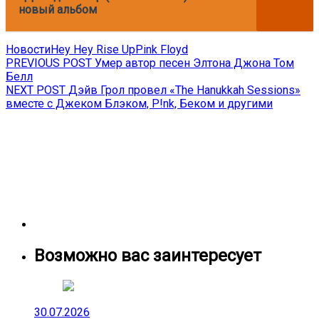
новый альбом
Новости
Hey Hey Rise Up
Pink Floyd
Навигация
Previous
PREVIOUS POST
Умер автор песен Элтона Джона Том
post:
Белл
по
Next
NEXT POST
Дэйв Грол провел «The Hanukkah Sessions»
записям
post:
вместе с Джеком Блэком, P!nk, Беком и другими
Возможно вас заинтересует
30.07.2026