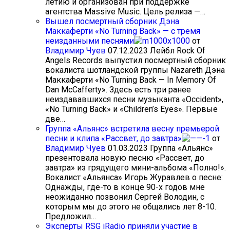
летию и организован при поддержке
агентства Massive Music. Цель релиза —…
Вышел посмертный сборник Дэна
Маккаферти «No Turning Back» — с тремя
неизданными песнями
от
Владимир Чуев
07.12.2023
Лейбл Rock Of
Angels Records выпустил посмертный сборник
вокалиста шотландской группы Nazareth Дэна
Маккаферти «No Turning Back — In Memory Of
Dan McCafferty». Здесь есть три ранее
неиздававшихся песни музыканта «Occident»,
«No Turning Back» и «Children’s Eyes». Первые
две…
Группа «Альянс» встретила весну премьерой
песни и клипа «Рассвет, до завтра»
от
Владимир Чуев
01.03.2023
Группа «Альянс»
презентовала новую песню «Рассвет, до
завтра» из грядущего мини-альбома «Полно!».
Вокалист «Альянса» Игорь Журавлев о песне:
Однажды, где-то в конце 90-х годов мне
неожиданно позвонил Сергей Володин, с
которым мы до этого не общались лет 8-10.
Предложил…
Эксперты RSG iRadio приняли участие в