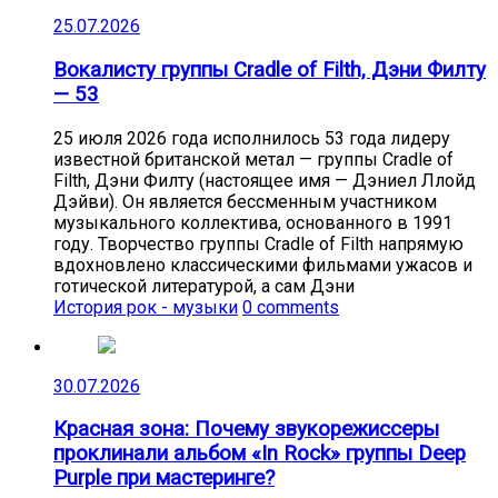
25.07.2026
Вокалисту группы Cradle of Filth, Дэни Филту
— 53
25 июля 2026 года исполнилось 53 года лидеру
известной британской метал — группы Cradle of
Filth, Дэни Филту (настоящее имя — Дэниел Ллойд
Дэйви). Он является бессменным участником
музыкального коллектива, основанного в 1991
году. Творчество группы Cradle of Filth напрямую
вдохновлено классическими фильмами ужасов и
готической литературой, а сам Дэни
История рок - музыки
0 comments
30.07.2026
Красная зона: Почему звукорежиссеры
проклинали альбом «In Rock» группы Deep
Purple при мастеринге?