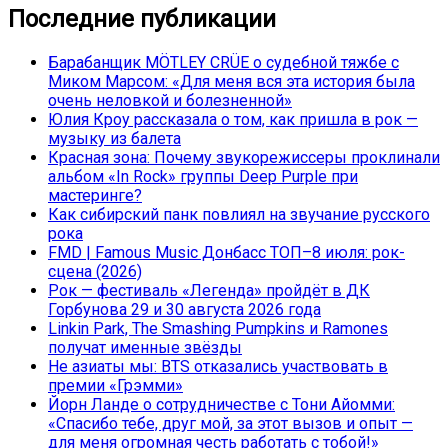
Последние публикации
Барабанщик MÖTLEY CRÜE о судебной тяжбе с
Миком Марсом: «Для меня вся эта история была
очень неловкой и болезненной»
Юлия Кроу рассказала о том, как пришла в рок —
музыку из балета
Красная зона: Почему звукорежиссеры проклинали
альбом «In Rock» группы Deep Purple при
мастеринге?
Как сибирский панк повлиял на звучание русского
рока
FMD | Famous Music Донбасс ТОП–8 июля: рок-
сцена (2026)
Рок — фестиваль «Легенда» пройдёт в ДК
Горбунова 29 и 30 августа 2026 года
Linkin Park, The Smashing Pumpkins и Ramones
получат именные звёзды
Не азиаты мы: BTS отказались участвовать в
премии «Грэмми»
Йорн Ланде о сотрудничестве с Тони Айомми:
«Спасибо тебе, друг мой, за этот вызов и опыт —
для меня огромная честь работать с тобой!»