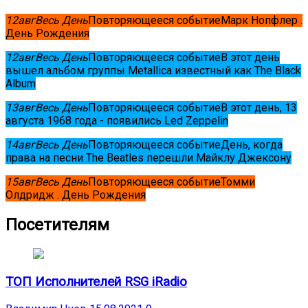
12
авг
Весь День
Повторяющееся событие
Марк Нопфлер .
День Рождения
12
авг
Весь День
Повторяющееся событие
В этот день
вышел альбом группы Metallica известный как The Black
Album
13
авг
Весь День
Повторяющееся событие
В этот день, 13
августа 1968 года - появились Led Zeppelin
14
авг
Весь День
Повторяющееся событие
День, когда
права на песни The Beatles перешли Майклу Джексону
15
авг
Весь День
Повторяющееся событие
Томми
Олдридж . День Рождения
Посетителям
ТОП Исполнителей RSG iRadio