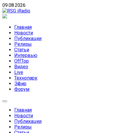
Skip
09.08.2026
to
content
RSG iRadio
RSG iRadio — Музыка различных музыкальных
направлений без возрастных ограничений
Главная
Новости
Публикации
Релизы
Статьи
Интервью
OffTop
Видео
Live
Технопарк
Эфир
Форум
Главная
Новости
Публикации
Релизы
Статьи