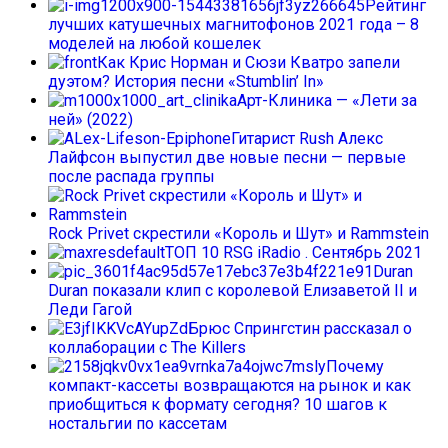
Рейтинг
лучших катушечных магнитофонов 2021 года – 8
моделей на любой кошелек
Как Крис Норман и Сюзи Кватро запели
дуэтом? История песни «Stumblin’ In»
Арт-Клиника — «Лети за
ней» (2022)
Гитарист Rush Алекс
Лайфсон выпустил две новые песни — первые
после распада группы
Rock Privet скрестили «Король и Шут» и Rammstein
ТОП 10 RSG iRadio . Сентябрь 2021
Duran
Duran показали клип с королевой Елизаветой II и
Леди Гагой
Брюс Спрингстин рассказал о
коллаборации с The Killers
Почему
компакт-кассеты возвращаются на рынок и как
приобщиться к формату сегодня? 10 шагов к
ностальгии по кассетам