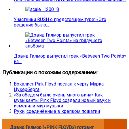
Участники RUSH о предстоящем туре: «Это
решение было…
Дэвид Гилмор выпустил трек «Between Two Points»
из…
Публикации с похожим содержанием:
Вокалист Pink Floyd послал к черту Марка
Цукерберга
«За обедом было очень много вина» Как
музыканты Pink Floyd создали новый звук и
изменили мир музыки
Руки, соединённые в крепком пожатии
Дэвид Гилмор («PINK FLOYD») готовит