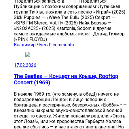
Поделиться записью в: 1 1Поделиться
Публикации с похожим содержанием: Луганская
группа ТиФ выложила в сеть песню «Играй» (2025)
Sick Puppies — «Wave The Bull» (2025) Секрет —
«SPB FM Stereo, Vol. II» (2025) Найк Борзов —
«N2O2AC25» (2025) Katatonia, Sodom и другие
самые ожидаемые альбомы июня Дэвид Гилмор
(«PINK FLOYD»)
Владимир Чуев
0 comments
17.02.2026
The Beatles — Концерт на Крыше, Rooftop
Concert (1969)
В начале 1969-го, (что замечу, в обед!) ничего не
подозревающий Лондон в лице чопорных
британцев, и растерянных, безоружных «Бобби» * —
внезапно накрыло звуко-свистоплясовой волной
откуда-то сверху. Жители поначалу решили: «Опять
этот Лоза!», или же пророчества Герберта Уэллса
всё же сбылись — и нас атакуют инопланетяне! Но