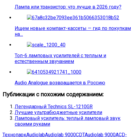
Лампа или транзистор: что лучше в 2026 году?
Ищем новые компакт-кассеты — гид по покупкам
на…
Топ-6 ламповых усилителей с теплым и
естественным звучанием
Audio Analogue возвращается в Россию
Публикации с похожим содержанием:
Легендарный Technics SL-1210GR
Лучшие ультрабюджетные усилители
Ламповый усилитель: теплый ламповый звук
своими руками
Технопарк
Audiolab
Audiolab 9000CDT
Audiolab 9000A
CD-