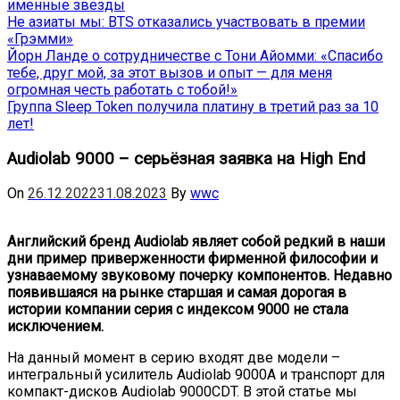
именные звёзды
Не азиаты мы: BTS отказались участвовать в премии
«Грэмми»
Йорн Ланде о сотрудничестве с Тони Айомми: «Спасибо
тебе, друг мой, за этот вызов и опыт — для меня
огромная честь работать с тобой!»
Группа Sleep Token получила платину в третий раз за 10
лет!
Audiolab 9000 – серьёзная заявка на High End
On
26.12.2022
31.08.2023
By
wwc
Английский бренд A
udiolab
являет собой редкий в наши
дни пример приверженности фирменной философии и
узнаваемому звуковому почерку компонентов. Недавно
появившаяся на рынке старшая и самая дорогая в
истории компании серия с индексом 9000 не стала
исключением.
На данный момент в серию входят две модели –
интегральный усилитель Audiolab 9000A и транспорт для
компакт-дисков Audiolab 9000CDT. В этой статье мы