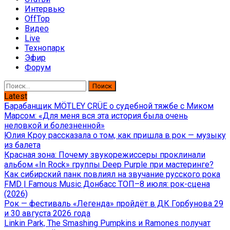
Интервью
OffTop
Видео
Live
Технопарк
Эфир
Форум
Найти:
Latest
Барабанщик MÖTLEY CRÜE о судебной тяжбе с Миком
Марсом: «Для меня вся эта история была очень
неловкой и болезненной»
Юлия Кроу рассказала о том, как пришла в рок — музыку
из балета
Красная зона: Почему звукорежиссеры проклинали
альбом «In Rock» группы Deep Purple при мастеринге?
Как сибирский панк повлиял на звучание русского рока
FMD | Famous Music Донбасс ТОП–8 июля: рок-сцена
(2026)
Рок — фестиваль «Легенда» пройдёт в ДК Горбунова 29
и 30 августа 2026 года
Linkin Park, The Smashing Pumpkins и Ramones получат