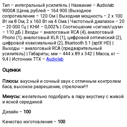
Тип – интегральный усилитель | Название – Audiolab
9000A |Цена, рублей – 164 900 |Выходное
сопротивление – 120 Ом | Выходная мощность – 2 х 100
Вт на 8 Ом, 2 х 160 Вт на 4 Ома | Частотный диапазон – 20
– 20 000 Гц | КНИ – 0,002% | Соотношение «сигнал/шум»
– 110 дБ | Входы – аналоговые RCA (4), аналоговый
Phono (1), аналоговый XLR (1), цифровой оптический (2),
цифровой коаксиальный (2), Bluetooth 5.1 (aptX HD) |
Выходы – аналоговый RCA (предварительный
усилитель) | Габариты, мм – 444 x 89 x 342 | Масса, кг –
9,4 | Источник ТТХ –
Audiolab
Оценки
Плюсы:
вкусный и сочный звук с отличным контролем
баса, высокое разрешение, стрелочки!!!
Минусы:
желательно подобрать в пару акустику с живой
и ясной серединой
Дизайн –
100
Качество изготовления –
100