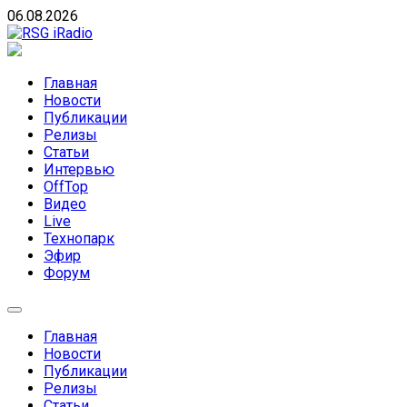
Skip
06.08.2026
to
content
RSG iRadio
RSG iRadio — Музыка различных музыкальных
направлений без возрастных ограничений
Главная
Новости
Публикации
Релизы
Статьи
Интервью
OffTop
Видео
Live
Технопарк
Эфир
Форум
Главная
Новости
Публикации
Релизы
Статьи