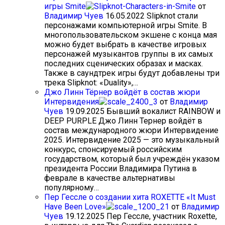
игры Smite
от
Владимир Чуев
16.05.2022
Slipknot стали
персонажами компьютерной игры Smite. В
многопользовательском экшене с конца мая
можно будет выбрать в качестве игровых
персонажей музыкантов группы в их самых
последних сценических образах и масках.
Также в саундтрек игры будут добавлены три
трека Slipknot: «Duality»,…
Джо Линн Тёрнер войдёт в состав жюри
Интервидения
от
Владимир
Чуев
19.09.2025
Бывший вокалист RAINBOW и
DEEP PURPLE Джо Линн Тернер войдёт в
состав международного жюри Интервидение
2025. Интервидение 2025 — это музыкальный
конкурс, спонсируемый российским
государством, который был учреждён указом
президента России Владимира Путина в
феврале в качестве альтернативы
популярному…
Пер Гессле о создании хита ROXETTE «It Must
Have Been Love»
от
Владимир
Чуев
19.12.2025
Пер Гессле, участник Roxette,