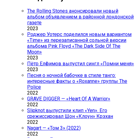
The Rolling Stones анонсировали новый
альбом объявлением в районной лондонской
газете
2023
Роджер Уотерс поделился новым вариантом
«Time» из перезаписанной сольной версии
альбома Pink Floyd «The Dark Side Of The
Moon»
2023
Пётр Елфимов выпустил сингл «Помни меня»
2023
Песня о ночной бабочке в стиле танго:
интересные факты о «Roxanne» группы The
Police
2022
GRAVE DIGGER — «Heart Of A Warrior»
2022
Slipknot выпустили клип «Yen». Его
срежиссировал Шон «Клоун» Крэхан
2022
Nagart — «Том 3» (2022)
2022