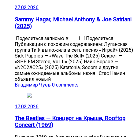
27.02.2026
Sammy Hagar, Michael Anthony & Joe Satriani
(2025)
Поделиться записью в: 1 1Поделиться
Публикации с похожим содержанием: Луганская
группа ТиФ выложила в сеть песню «Играй» (2025)
Sick Puppies — «Wave The Bull» (2025) Секрет —
«SPB FM Stereo, Vol. II» (2025) Найк Борзов —
«N2O2AC25» (2025) Katatonia, Sodom и другие
самые ожидаемые альбомы июня Стас Намин
объявил новый
Владимир Чуев
0 comments
17.02.2026
The Beatles — Концерт на Крыше, Rooftop
Concert (1969)