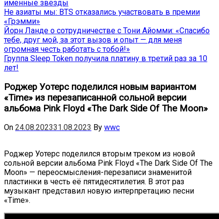
именные звёзды
Не азиаты мы: BTS отказались участвовать в премии
«Грэмми»
Йорн Ланде о сотрудничестве с Тони Айомми: «Спасибо
тебе, друг мой, за этот вызов и опыт — для меня
огромная честь работать с тобой!»
Группа Sleep Token получила платину в третий раз за 10
лет!
Роджер Уотерс поделился новым вариантом
«Time» из перезаписанной сольной версии
альбома Pink Floyd «The Dark Side Of The Moon»
On
24.08.2023
31.08.2023
By
wwc
Роджер Уотерс поделился вторым треком из новой
сольной версии альбома Pink Floyd «The Dark Side Of The
Moon» — переосмысления-перезаписи знаменитой
пластинки в честь её пятидесятилетия. В этот раз
музыкант представил новую интерпретацию песни
«Time».