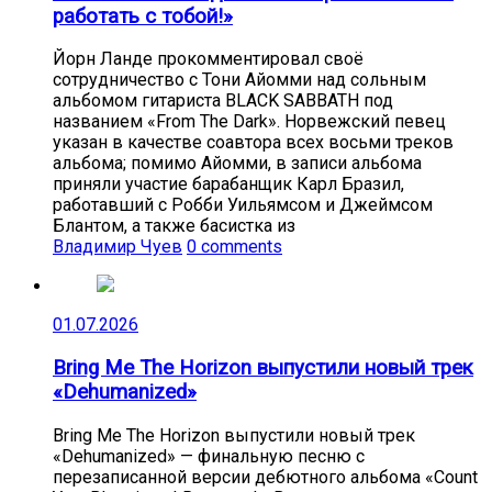
работать с тобой!»
Йорн Ланде прокомментировал своё
сотрудничество с Тони Айомми над сольным
альбомом гитариста BLACK SABBATH под
названием «From The Dark». Норвежский певец
указан в качестве соавтора всех восьми треков
альбома; помимо Айомми, в записи альбома
приняли участие барабанщик Карл Бразил,
работавший с Робби Уильямсом и Джеймсом
Блантом, а также басистка из
Владимир Чуев
0 comments
01.07.2026
Bring Me The Horizon выпустили новый трек
«Dehumanized»
Bring Me The Horizon выпустили новый трек
«Dehumanized» — финальную песню с
перезаписанной версии дебютного альбома «Count