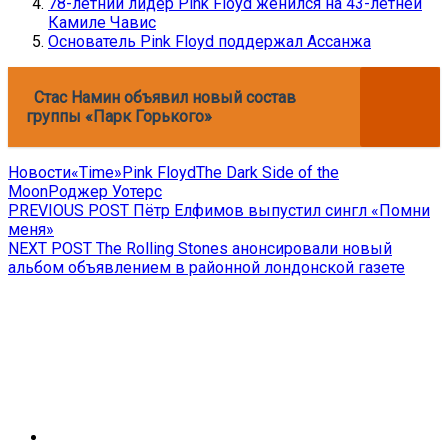
78-летний лидер Pink Floyd женился на 43-летней
Камиле Чавис
Основатель Pink Floyd поддержал Ассанжа
Стас Намин объявил новый состав
группы «Парк Горького»
Новости
«Time»
Pink Floyd
The Dark Side of the
Moon
Роджер Уотерс
Навигация
Previous
PREVIOUS POST
Пётр Елфимов выпустил сингл «Помни
post:
меня»
по
Next
NEXT POST
The Rolling Stones анонсировали новый
записям
post:
альбом объявлением в районной лондонской газете