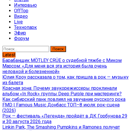
Интервью
OffTop
Видео
Live
Технопарк
Эфир
Форум
Найти:
Latest
Барабанщик MÖTLEY CRÜE о судебной тяжбе с Миком
Марсом: «Для меня вся эта история была очень
неловкой и болезненной»
Юлия Кроу рассказала о том, как пришла в рок — музыку
из балета
Красная зона: Почему звукорежиссеры проклинали
альбом «In Rock» группы Deep Purple при мастеринге?
Как сибирский панк повлиял на звучание русского рока
FMD | Famous Music Донбасс ТОП–8 июля: рок-сцена
(2026)
Рок — фестиваль «Легенда» пройдёт в ДК Горбунова 29
и 30 августа 2026 года
Linkin Park, The Smashing Pumpkins и Ramones получат