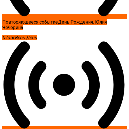
Повторяющееся событие
День Рождения. Юлия
Чечерина
07
авг
Весь День