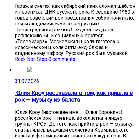
Гараж в снегах: как сибирский панк сломал шаблон
и переписал ДНК русского рока К середине 1980-х
годов советский рок представлял собой понятную,
почти академическую конструкцию.
Ленинградский рок-клуб задавал моду на
рефлексию БГ и социальный протест
«Телевизора». Московская школа тяготела к
классической школе ритм-энд-блюза и
стадионному пафосу. Русский рок был музыкой
Rock Non Stop
0 comments
31.07.2026
Юлия Кроу рассказала о том, как пришла в
рок — музыку из балета
Юлия Кроу (настоящее имя — Юлия Воронина) —
российская рок — певица, вокалистка и лидер
группы КРОУ. До того, как прийти в рок — музыку,
она являлась ведущей солисткой Кремлёвского
балета и фотомоделью глянцевых журналов. В