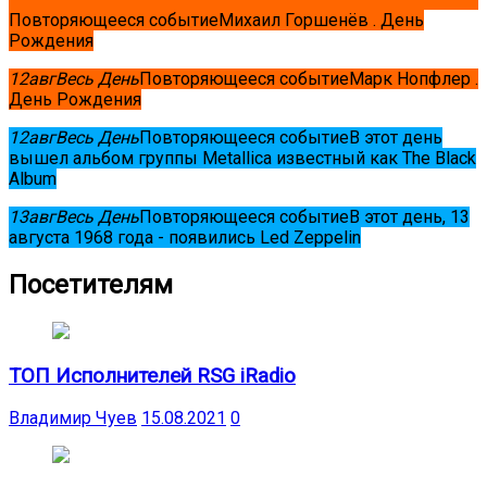
Повторяющееся событие
Михаил Горшенёв . День
Рождения
12
авг
Весь День
Повторяющееся событие
Марк Нопфлер .
День Рождения
12
авг
Весь День
Повторяющееся событие
В этот день
вышел альбом группы Metallica известный как The Black
Album
13
авг
Весь День
Повторяющееся событие
В этот день, 13
августа 1968 года - появились Led Zeppelin
Посетителям
ТОП Исполнителей RSG iRadio
Владимир Чуев
15.08.2021
0