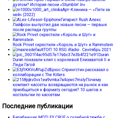
дуэтом? История песни «Stumblin’ In»
Арт-Клиника — «Лети за
ней» (2022)
Гитарист Rush Алекс
Лайфсон выпустил две новые песни — первые
после распада группы
Rock Privet скрестили «Король и Шут» и Rammstein
ТОП 10 RSG iRadio . Сентябрь 2021
Duran
Duran показали клип с королевой Елизаветой II и
Леди Гагой
Брюс Спрингстин рассказал о
коллаборации с The Killers
Почему
компакт-кассеты возвращаются на рынок и как
приобщиться к формату сегодня? 10 шагов к
ностальгии по кассетам
Последние публикации
Барабанщик MÖTLEY CRÜE о судебной тяжбе с