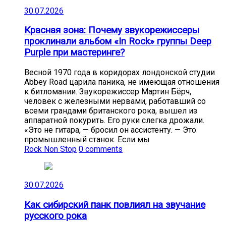
30.07.2026
Красная зона: Почему звукорежиссеры
проклинали альбом «In Rock» группы Deep
Purple при мастеринге?
Весной 1970 года в коридорах лондонской студии
Abbey Road царила паника, не имеющая отношения
к битломании. Звукорежиссер Мартин Бёрч,
человек с железными нервами, работавший со
всеми грандами британского рока, вышел из
аппаратной покурить. Его руки слегка дрожали.
«Это не гитара, — бросил он ассистенту. — Это
промышленный станок. Если мы
Rock Non Stop
0 comments
30.07.2026
Как сибирский панк повлиял на звучание
русского рока