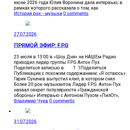
июне 2026 года Юлия Воронина дала интервью, в
рамках которого рассказала о том, как
История рок - музыки
0 comments
27.07.2026
ПРЯМОЙ ЭФИР: F.P.G
23 июля в 13:00 в «Шоу Дня» на НАШЕм Радио
приходил лидер группы F.P.G Антон Пух.
Поделиться записью в: 1 1Поделиться
Публикации с похожим содержанием: «Я остаюсь»:
Гарик Сукачев выпустил клип, в котором снял
более 20 рок-музыкантов Лидер F.P.G. Антон Пух
назвал секрет популярности «Гражданской
обороны» Интервью с Антоном Пухом «ПилОт»,
Владимир Чуев
0 comments
31.07.2026