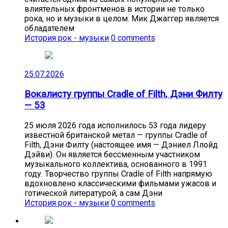
влиятельных фронтменов в истории не только
рока, но и музыки в целом. Мик Джаггер является
обладателем
История рок - музыки
0 comments
25.07.2026
Вокалисту группы Cradle of Filth, Дэни Филту
— 53
25 июля 2026 года исполнилось 53 года лидеру
известной британской метал — группы Cradle of
Filth, Дэни Филту (настоящее имя — Дэниел Ллойд
Дэйви). Он является бессменным участником
музыкального коллектива, основанного в 1991
году. Творчество группы Cradle of Filth напрямую
вдохновлено классическими фильмами ужасов и
готической литературой, а сам Дэни
История рок - музыки
0 comments