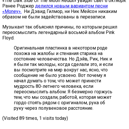
«The Dark Side Of The Moon Redux» увидит свет 6 октября.
Ранее Роджер
делился новым вариантом песни
«Money».
Ни Дэвид Гилмор, ни Ник Мейсон никаким
образом не были задействованы в перезаписи.
Музыкант так объяснял причины, по которым решил
переосмыслить легендарный восьмой альбом Pink
Floyd.
Оригинальная пластинка в некотором роде
похожа на жалобы и стенания старика на
состояние человечества. Но Дэйв, Рик, Ник и
я были так молоды, когда сделали это, и если
вы посмотрите на мир вокруг нас, ясно, что
сообщение не было усвоено. Вот почему я
начал думать о том, что может принести
мудрость 80-летнего человека, если
переосмыслить альбом. Я безмерно горжусь
тем, что мы создали, работой, которая может
гордо стоять рядом с оригиналом, рука об
руку через полувековое расстояние.
(Visited 89 times, 1 visits today)