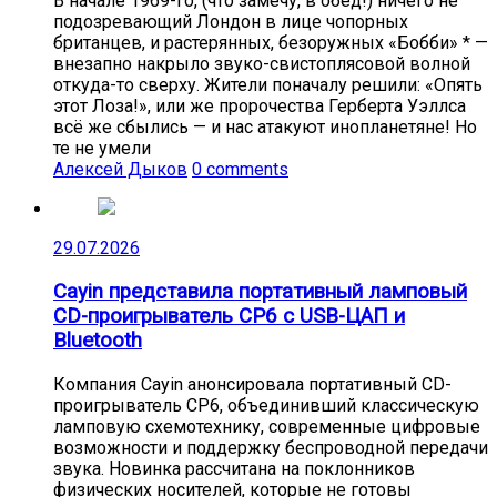
В начале 1969-го, (что замечу, в обед!) ничего не
подозревающий Лондон в лице чопорных
британцев, и растерянных, безоружных «Бобби» * —
внезапно накрыло звуко-свистоплясовой волной
откуда-то сверху. Жители поначалу решили: «Опять
этот Лоза!», или же пророчества Герберта Уэллса
всё же сбылись — и нас атакуют инопланетяне! Но
те не умели
Алексей Дыков
0 comments
29.07.2026
Cayin представила портативный ламповый
CD-проигрыватель CP6 с USB-ЦАП и
Bluetooth
Компания Cayin анонсировала портативный CD-
проигрыватель CP6, объединивший классическую
ламповую схемотехнику, современные цифровые
возможности и поддержку беспроводной передачи
звука. Новинка рассчитана на поклонников
физических носителей, которые не готовы