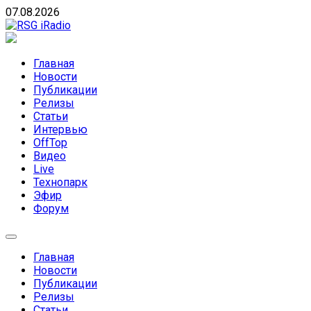
Skip
07.08.2026
to
content
RSG iRadio
RSG iRadio — Музыка различных музыкальных
направлений без возрастных ограничений
Главная
Новости
Публикации
Релизы
Статьи
Интервью
OffTop
Видео
Live
Технопарк
Эфир
Форум
Главная
Новости
Публикации
Релизы
Статьи