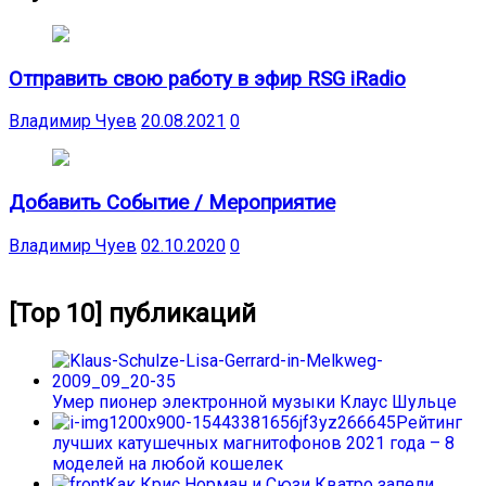
Отправить свою работу в эфир RSG iRadio
Владимир Чуев
20.08.2021
0
Добавить Событие / Мероприятие
Владимир Чуев
02.10.2020
0
[Top 10] публикаций
Умер пионер электронной музыки Клаус Шульце
Рейтинг
лучших катушечных магнитофонов 2021 года – 8
моделей на любой кошелек
Как Крис Норман и Сюзи Кватро запели