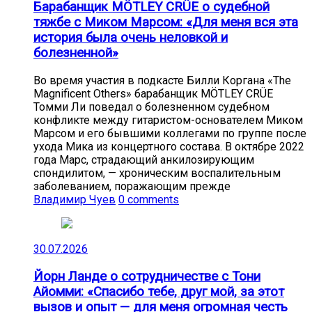
Барабанщик MÖTLEY CRÜE о судебной
тяжбе с Миком Марсом: «Для меня вся эта
история была очень неловкой и
болезненной»
Во время участия в подкасте Билли Коргана «The
Magnificent Others» барабанщик MÖTLEY CRÜE
Томми Ли поведал о болезненном судебном
конфликте между гитаристом-основателем Миком
Марсом и его бывшими коллегами по группе после
ухода Мика из концертного состава. В октябре 2022
года Марс, страдающий анкилозирующим
спондилитом, — хроническим воспалительным
заболеванием, поражающим прежде
Владимир Чуев
0 comments
30.07.2026
Йорн Ланде о сотрудничестве с Тони
Айомми: «Спасибо тебе, друг мой, за этот
вызов и опыт — для меня огромная честь