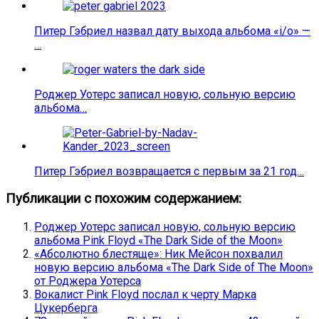
Питер Гэбриел назвал дату выхода альбома «i/o» —
…
Роджер Уотерс записал новую, сольную версию
альбома…
Питер Гэбриел возвращается с первым за 21 год…
Публикации с похожим содержанием:
Роджер Уотерс записал новую, сольную версию
альбома Pink Floyd «The Dark Side of the Moon»
«Абсолютно блестяще»: Ник Мейсон похвалил
новую версию альбома «The Dark Side of The Moon»
от Роджера Уотерса
Вокалист Pink Floyd послал к черту Марка
Цукерберга