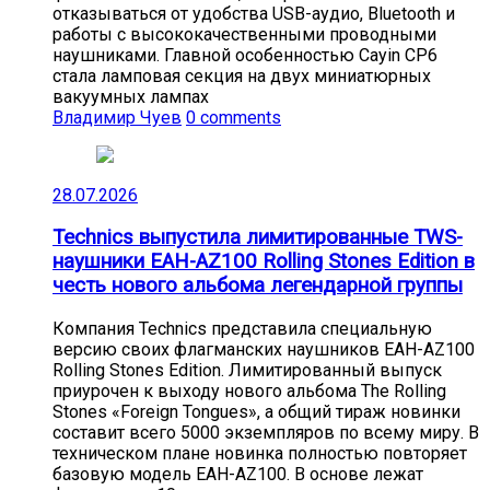
отказываться от удобства USB-аудио, Bluetooth и
работы с высококачественными проводными
наушниками. Главной особенностью Cayin CP6
стала ламповая секция на двух миниатюрных
вакуумных лампах
Владимир Чуев
0 comments
28.07.2026
Technics выпустила лимитированные TWS-
наушники EAH-AZ100 Rolling Stones Edition в
честь нового альбома легендарной группы
Компания Technics представила специальную
версию своих флагманских наушников EAH-AZ100
Rolling Stones Edition. Лимитированный выпуск
приурочен к выходу нового альбома The Rolling
Stones «Foreign Tongues», а общий тираж новинки
составит всего 5000 экземпляров по всему миру. В
техническом плане новинка полностью повторяет
базовую модель EAH-AZ100. В основе лежат