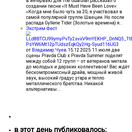
в интервью для The Guardian рассказал о
создании песни «It Must Have Been Love»:
«Когда мне было чуть за 20, я участвовал в
самой популярной группе Швеции. Но после
распада Gyllene Tider (Золотые времена) я…
Экстрим Фест
от
Владимир Чуев
15.12.2025
11 июля две
сцены Pravda Club x Pravda Summer поделят
между собой 12 групп – от ветеранов метала
до молодых и дерзких коллективов! Вас ждёт
бескомпромиссный драйв, мощный живой
звук, высокий градус угара и тепло
металлического братства. Никакой
альтернативы.…
в этот день публиковалось: