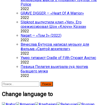
Police
2022
GRAVE DIGGER — «Heart Of A Warrior»
2022
Slipknot выпустили клип «Yen». Его
срежиссировал Шон «Клоун» Крэхан
2022
Nagart — «Том 3» (2022)
2022
Вячеслав Бутусов написал музыку для
фильма «Святой архипелаг»
2022
Умер гитарист Cradle of Filth Стюарт Анстис
2022
Певица Пелагея выиграла суд против
бывшего мужа
2022
Найти:
Change language to