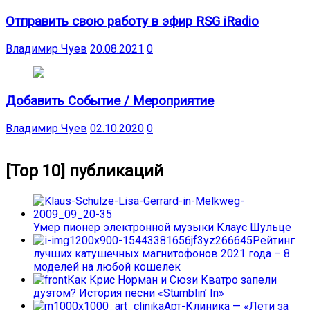
Отправить свою работу в эфир RSG iRadio
Владимир Чуев
20.08.2021
0
Добавить Событие / Мероприятие
Владимир Чуев
02.10.2020
0
[Top 10] публикаций
Умер пионер электронной музыки Клаус Шульце
Рейтинг
лучших катушечных магнитофонов 2021 года – 8
моделей на любой кошелек
Как Крис Норман и Сюзи Кватро запели
дуэтом? История песни «Stumblin’ In»
Арт-Клиника — «Лети за