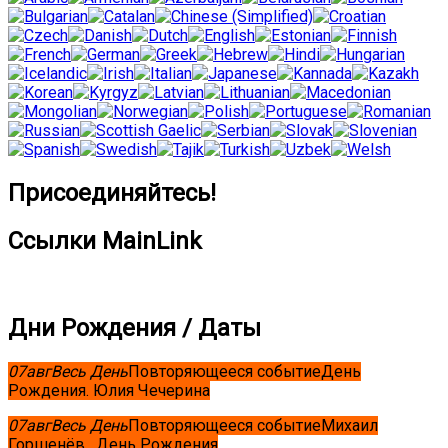
Присоединяйтесь!
Ссылки MainLink
Дни Рождения / Даты
07
авг
Весь День
Повторяющееся событие
День
Рождения. Юлия Чечерина
07
авг
Весь День
Повторяющееся событие
Михаил
Горшенёв . День Рождения