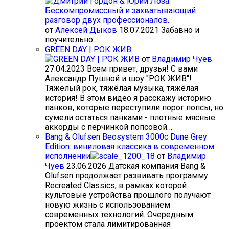
от
Алексей Дыков
18.07.2021
Забавно и
поучительно...
GREEN DAY | РОК ЖИВ
от
Владимир Чуев
27.04.2023
Всем привет, друзья! С вами
Александр Пушной и шоу "РОК ЖИВ"!
Тяжёлый рок, тяжёлая музыка, тяжёлая
история! В этом видео я расскажу историю
панков, которые переступили порог попсы, но
сумели остаться панками - плотные мясные
аккорды с перчинкой попсовой…
Bang & Olufsen Beosystem 3000c Dune Grey
Edition: виниловая классика в современном
исполнении
от
Владимир
Чуев
23.06.2026
Датская компания Bang &
Olufsen продолжает развивать программу
Recreated Classics, в рамках которой
культовые устройства прошлого получают
новую жизнь с использованием
современных технологий. Очередным
проектом стала лимитированная