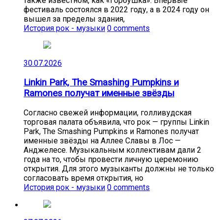
также известном, как «Горбушка». Впервые
фестиваль состоялся в 2022 году, а в 2024 году он
вышел за пределы здания,
История рок - музыки
0 comments
30.07.2026
Linkin Park, The Smashing Pumpkins и
Ramones получат именные звёзды
Согласно свежей информации, голливудская
торговая палата объявила, что рок — группы Linkin
Park, The Smashing Pumpkins и Ramones получат
именные звёзды на Аллее Славы в Лос —
Анджелесе. Музыкальным коллективам дали 2
года на то, чтобы провести личную церемонию
открытия. Для этого музыканты должны не только
согласовать время открытия, но
История рок - музыки
0 comments