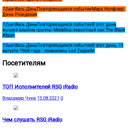
12
авг
Весь День
Повторяющееся событие
Марк Нопфлер .
День Рождения
12
авг
Весь День
Повторяющееся событие
В этот день
вышел альбом группы Metallica известный как The Black
Album
13
авг
Весь День
Повторяющееся событие
В этот день, 13
августа 1968 года - появились Led Zeppelin
Посетителям
ТОП Исполнителей RSG iRadio
Владимир Чуев
15.08.2021
0
Чем слушать RSG iRadio