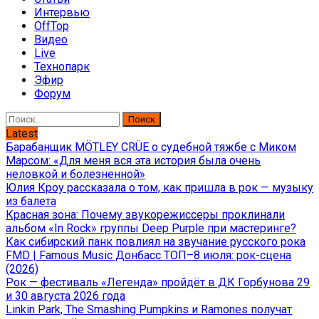
Интервью
OffTop
Видео
Live
Технопарк
Эфир
Форум
Найти:
Latest
Барабанщик MÖTLEY CRÜE о судебной тяжбе с Миком
Марсом: «Для меня вся эта история была очень
неловкой и болезненной»
Юлия Кроу рассказала о том, как пришла в рок — музыку
из балета
Красная зона: Почему звукорежиссеры проклинали
альбом «In Rock» группы Deep Purple при мастеринге?
Как сибирский панк повлиял на звучание русского рока
FMD | Famous Music Донбасс ТОП–8 июля: рок-сцена
(2026)
Рок — фестиваль «Легенда» пройдёт в ДК Горбунова 29
и 30 августа 2026 года
Linkin Park, The Smashing Pumpkins и Ramones получат