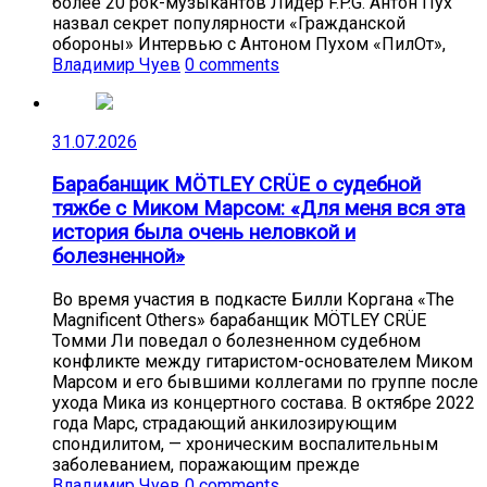
более 20 рок-музыкантов Лидер F.P.G. Антон Пух
назвал секрет популярности «Гражданской
обороны» Интервью с Антоном Пухом «ПилОт»,
Владимир Чуев
0 comments
31.07.2026
Барабанщик MÖTLEY CRÜE о судебной
тяжбе с Миком Марсом: «Для меня вся эта
история была очень неловкой и
болезненной»
Во время участия в подкасте Билли Коргана «The
Magnificent Others» барабанщик MÖTLEY CRÜE
Томми Ли поведал о болезненном судебном
конфликте между гитаристом-основателем Миком
Марсом и его бывшими коллегами по группе после
ухода Мика из концертного состава. В октябре 2022
года Марс, страдающий анкилозирующим
спондилитом, — хроническим воспалительным
заболеванием, поражающим прежде
Владимир Чуев
0 comments