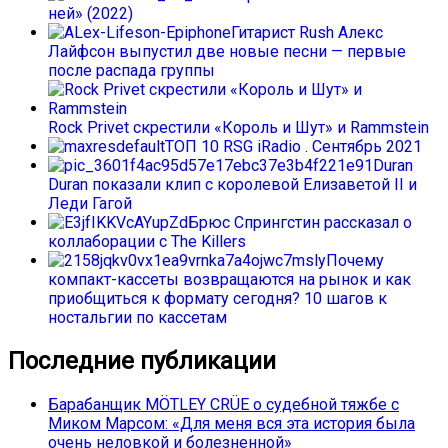
ней» (2022)
Гитарист Rush Алекс
Лайфсон выпустил две новые песни — первые
после распада группы
Rock Privet скрестили «Король и Шут» и Rammstein
ТОП 10 RSG iRadio . Сентябрь 2021
Duran
Duran показали клип с королевой Елизаветой II и
Леди Гагой
Брюс Спрингстин рассказал о
коллаборации с The Killers
Почему
компакт-кассеты возвращаются на рынок и как
приобщиться к формату сегодня? 10 шагов к
ностальгии по кассетам
Последние публикации
Барабанщик MÖTLEY CRÜE о судебной тяжбе с
Миком Марсом: «Для меня вся эта история была
очень неловкой и болезненной»