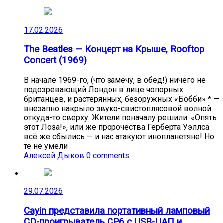
17.02.2026
The Beatles — Концерт на Крыше, Rooftop
Concert (1969)
В начале 1969-го, (что замечу, в обед!) ничего не
подозревающий Лондон в лице чопорных
британцев, и растерянных, безоружных «Бобби» * —
внезапно накрыло звуко-свистоплясовой волной
откуда-то сверху. Жители поначалу решили: «Опять
этот Лоза!», или же пророчества Герберта Уэллса
всё же сбылись — и нас атакуют инопланетяне! Но
те не умели
Алексей Дыков
0 comments
29.07.2026
Cayin представила портативный ламповый
CD-проигрыватель CP6 с USB-ЦАП и