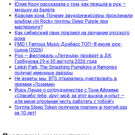
Юлия Кроу рассказала о том, как пришла в рок —
музыку из балета
Красная зона: Почему звукорежиссеры проклинали
альбом «In Rock» группы Deep Purple при
мастеринге?
Как сибирский панк повлиял на звучание русского
рока
FMD | Famous Music Донбасс ТОП–8 июля: рок-
сцена (2026)
Рок — фестиваль «Легенда» пройдёт в ДК
Горбунова 29 и 30 августа 2026 года
Linkin Park, The Smashing Pumpkins и Ramones
получат именные звёзды
Не азиаты мы: BTS отказались участвовать в
премии «Грэмми»
Йорн Ланде о сотрудничестве с Тони Айомми:
«Спасибо тебе, друг мой, за этот вызов и опыт —
для меня огромная честь работать с тобой!»
Группа Sleep Token получила платину в третий раз
за 10 лет!