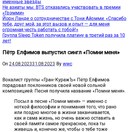
именные звёзды
Не азиаты мы: BTS отказались участвовать в премии
«Грэмми»
Йорн Ланде о сотрудничестве с Тони Айомми: «Спасибо
тебе, друг мой, за этот вызов и опыт — для меня
огромная честь работать с тобой!»
Группа Sleep Token получила платину в третий раз за 10
лет!
Пётр Елфимов выпустил сингл «Помни меня»
On
24.08.2023
31.08.2023
By
wwc
Вокалист группы «Гран-КуражЪ» Пётр Елфимов
порадовал поклонников своей новой сольной
композицией. Песня получила название «Помни меня».
Посыл в песне «Помни меня» — именно с
ноткой философии и понимания того, что рано
или поздно многое в жизни заканчивается,
как и сама жизнь, но очень важно оставить в
своей памяти самое прекрасное, пока ты
живешь и, конечно же, чтобы о тебе тоже