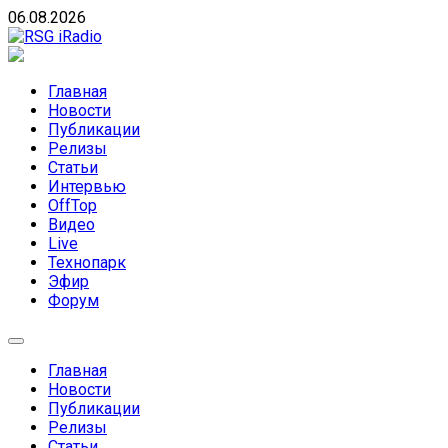
Skip
06.08.2026
to
content
RSG iRadio
RSG iRadio — Музыка различных музыкальных
направлений без возрастных ограничений
Главная
Новости
Публикации
Релизы
Статьи
Интервью
OffTop
Видео
Live
Технопарк
Эфир
Форум
Главная
Новости
Публикации
Релизы
Статьи