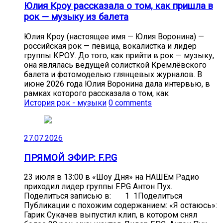
Юлия Кроу рассказала о том, как пришла в
рок — музыку из балета
Юлия Кроу (настоящее имя — Юлия Воронина) —
российская рок — певица, вокалистка и лидер
группы КРОУ. До того, как прийти в рок — музыку,
она являлась ведущей солисткой Кремлёвского
балета и фотомоделью глянцевых журналов. В
июне 2026 года Юлия Воронина дала интервью, в
рамках которого рассказала о том, как
История рок - музыки
0 comments
27.07.2026
ПРЯМОЙ ЭФИР: F.P.G
23 июля в 13:00 в «Шоу Дня» на НАШЕм Радио
приходил лидер группы F.P.G Антон Пух.
Поделиться записью в: 1 1Поделиться
Публикации с похожим содержанием: «Я остаюсь»:
Гарик Сукачев выпустил клип, в котором снял