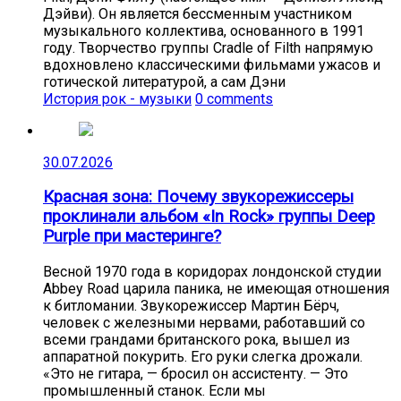
Дэйви). Он является бессменным участником
музыкального коллектива, основанного в 1991
году. Творчество группы Cradle of Filth напрямую
вдохновлено классическими фильмами ужасов и
готической литературой, а сам Дэни
История рок - музыки
0 comments
30.07.2026
Красная зона: Почему звукорежиссеры
проклинали альбом «In Rock» группы Deep
Purple при мастеринге?
Весной 1970 года в коридорах лондонской студии
Abbey Road царила паника, не имеющая отношения
к битломании. Звукорежиссер Мартин Бёрч,
человек с железными нервами, работавший со
всеми грандами британского рока, вышел из
аппаратной покурить. Его руки слегка дрожали.
«Это не гитара, — бросил он ассистенту. — Это
промышленный станок. Если мы