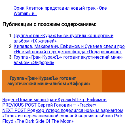
Эрик Клэптон представил новый трек «One
Woman» и…
Публикации с похожим содержанием:
Группа «Гран-КуражЪ» выпустила концертный
альбом «IX жизней»
Кипелов, Макаревич, Елфимов и Сукачев спели про
«Новый новый год» детям фонда «Подари жизнь»
Группа «Гран-КуражЪ» готовит акустический мини-
альбом «Эйфория»
Группа «Гран-КуражЪ» готовит
акустический мини-альбом «Эйфория»
Видео
«Помни меня»
Гран-КуражЪ
Пётр Елфимов
Навигация
Previous
PREVIOUS POST
Сергей Головин — «Tracker»
Next
post:
NEXT POST
Роджер Уотерс поделился новым вариантом
по
post:
«Time» из перезаписанной сольной версии альбома Pink
записям
Floyd «The Dark Side Of The Moon»