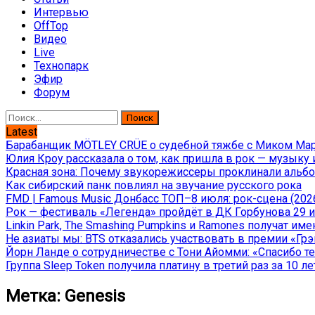
Интервью
OffTop
Видео
Live
Технопарк
Эфир
Форум
Найти:
Latest
Барабанщик MÖTLEY CRÜE о судебной тяжбе с Миком Марс
Юлия Кроу рассказала о том, как пришла в рок — музыку 
Красная зона: Почему звукорежиссеры проклинали альбом
Как сибирский панк повлиял на звучание русского рока
FMD | Famous Music Донбасс ТОП–8 июля: рок-сцена (202
Рок — фестиваль «Легенда» пройдёт в ДК Горбунова 29 и 
Linkin Park, The Smashing Pumpkins и Ramones получат и
Не азиаты мы: BTS отказались участвовать в премии «Гр
Йорн Ланде о сотрудничестве с Тони Айомми: «Спасибо теб
Группа Sleep Token получила платину в третий раз за 10 ле
Метка:
Genesis