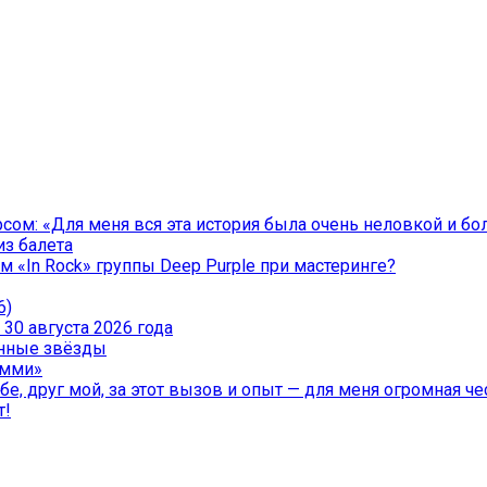
ом: «Для меня вся эта история была очень неловкой и бо
из балета
 «In Rock» группы Deep Purple при мастеринге?
6)
30 августа 2026 года
менные звёзды
эмми»
е, друг мой, за этот вызов и опыт — для меня огромная чес
т!