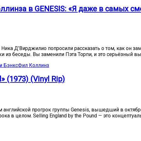
ллинза в GENESIS: «Я даже в самых см
ig Ника Д’Вирджилио попросили рассказать о том, как он з
и из беседы. Вы заменили Пэта Торпи, и это серьёзный выз
и Бэнкс
Фил Коллинз
 (1973) (Vinyl Rip)
 английской прогрок группы Genesis, вышедший в октябре 
ока в целом. Selling England by the Pound — это концептуа