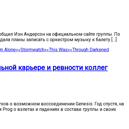
сообщил Иэн Андерсон на официальном сайте группы. По
ала планы записать с оркестром музыку к балету […]
n Alone»
«Stormwatch»
«This Was»
«Through Darkened
ольной карьере и ревности коллег
ухов о возможном воссоединении Genesis. Год спустя, на
rog о взлетах и падениях в составе группы и своих