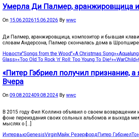
Умерла Ди Палмер, аранжировщица и 
On
15.06.2026
15.06.2026
By
wwc
Ди Палмер, аранжировщица, композитор и бывшая клавишн
словам Андерсона, Палмер скончалась дома в Шропшире. В
Новости
"Songs from the Wood"
«A Christmas Song»
«Aqualung
Glass»
«Too Old To Rock ’n’ Roll: Too Young To Die!»
«WarChild»
«Питер Гэбриел получил признание, а 
Вчера
On
09.08.2024
09.08.2024
By
wwc
В 2015 году Фил Коллинз объявил о своем возвращении из
фоне переиздания своих сольных альбомов и выхода мему
мыслях о […]
Интервью
Genesis
Virgin
Майк Резерфорд
Питер Гэбриел
То