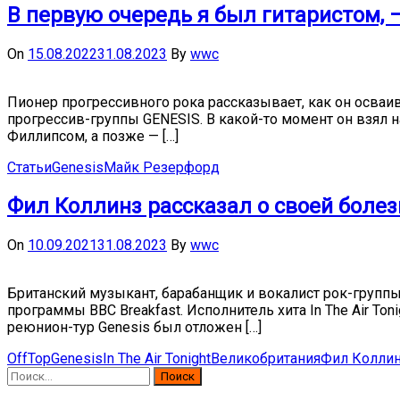
В первую очередь я был гитаристом, 
On
15.08.2022
31.08.2023
By
wwc
Пионер прогрессивного рока рассказывает, как он осваив
прогрессив-группы GENESIS. В какой-то момент он взял н
Филлипсом, а позже — […]
Статьи
Genesis
Майк Резерфорд
Фил Коллинз рассказал о своей болез
On
10.09.2021
31.08.2023
By
wwc
Британский музыкант, барабанщик и вокалист рок-группы
программы BBC Breakfast. Исполнитель хита In The Air Ton
реюнион-тур Genesis был отложен […]
OffTop
Genesis
In The Air Tonight
Великобритания
Фил Колли
Найти: