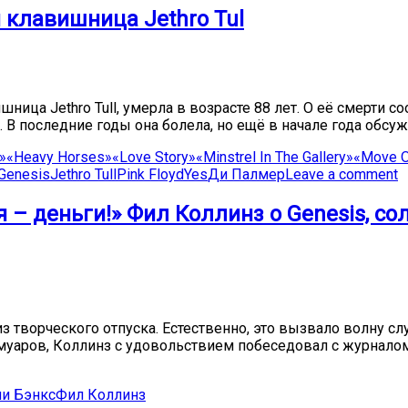
клавишница Jethro Tul
ица Jethro Tull, умерла в возрасте 88 лет. О её смерти 
 последние годы она болела, но ещё в начале года обсужд
»
«Heavy Horses»
«Love Story»
«Minstrel In The Gallery»
«Move O
Genesis
Jethro Tull
Pink Floyd
Yes
Ди Палмер
Leave a comment
я – деньги!» Фил Коллинз о Genesis, с
 творческого отпуска. Естественно, это вызвало волну сл
аров, Коллинз с удовольствием побеседовал с журналом P
ни Бэнкс
Фил Коллинз