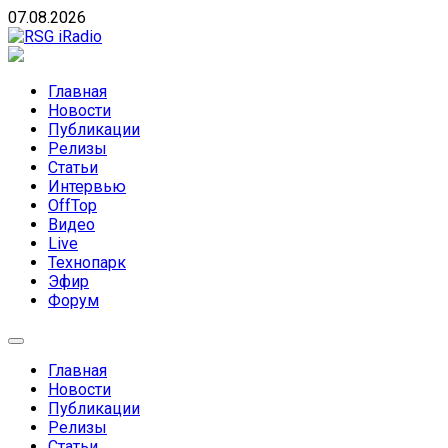
Skip
07.08.2026
to
content
RSG iRadio
RSG iRadio — Музыка различных музыкальных направлен
Главная
Новости
Публикации
Релизы
Статьи
Интервью
OffTop
Видео
Live
Технопарк
Эфир
Форум
Главная
Новости
Публикации
Релизы
Статьи