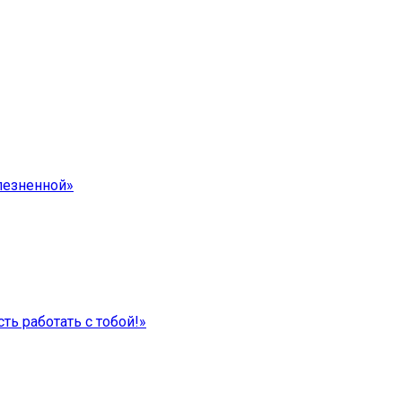
лезненной»
ть работать с тобой!»