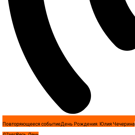
Повторяющееся событие
День Рождения. Юлия Чечерина
07
авг
Весь День