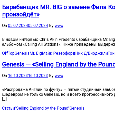
Барабанщик MR. BIG о замене Фила Ко
произойдёт»
On
05.07.2024
05.07.2024
By
wwc
В новом интервью Chris Akin Presents барабанщика Mr. B
альбомом «Calling All Stations». Ниже приведены выдержк
OffTop
Genesis
Mr. Big
Майк Резерфорд
Ник Д'Вирджили
Тон
Genesis — «Selling England by the Pound»
On
16.10.2023
16.10.2023
By
wwc
«Распродажа Англии по фунту» — пятый студийный альбом
шедевром не только Genesis, но и всего прогрессивного р
[…]
Статьи
"Selling England by the Pound"
Genesis