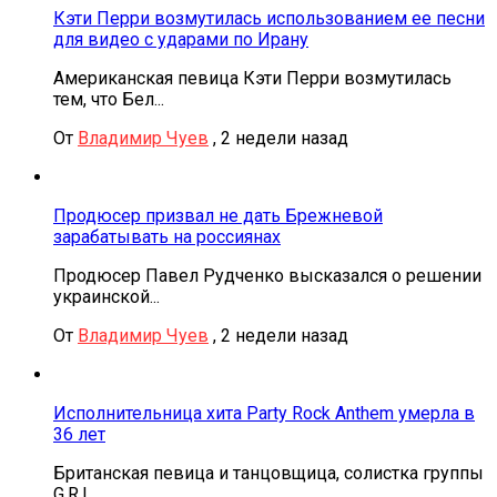
Кэти Перри возмутилась использованием ее песни
для видео с ударами по Ирану
Американская певица Кэти Перри возмутилась
тем, что Бел...
От
Владимир Чуев
,
2 недели назад
Продюсер призвал не дать Брежневой
зарабатывать на россиянах
Продюсер Павел Рудченко высказался о решении
украинской...
От
Владимир Чуев
,
2 недели назад
Исполнительница хита Party Rock Anthem умерла в
36 лет
Британская певица и танцовщица, солистка группы
G.R.L. ...