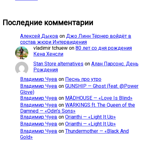
Последние комментарии
Алексей Дыков
on
Джо Линн Тёрнер войдёт в
состав жюри Интервидения
vladimir tchuew
on
80 лет со дня рождения
Кена Хенсли
Stan Store alternatives
on
Алан Парсонс. День
Рождения
Владимир Чуев
on
Песнь про утро
Владимир Чуев
on
GUNSHIP — Ghost (feat. @Power
Glove)
Владимир Чуев
on
MÄDHOUSE — «Love Is Blind»
Владимир Чуев
on
WARKINGS ft. The Queen of the
Damned — «Odin’s Sons»
Владимир Чуев
on
Orianthi — «Light It Up»
Владимир Чуев
on
Orianthi — «Light It Up»
Владимир Чуев
on
Thundermother — «Black And
Gold»