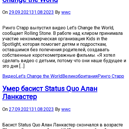
On
29.09.2021
31.08.2023
By
wwc
Ринго Старр выпустил видео Let’s Change the World,
сообщает Rolling Stone. В работе над клиром принимала
участие некоммерческая организация Kids in the
Spotlight, которая помогает детям и подросткам,
оставшимся без попечения родителей, создавать
собственные короткометражные фильмы. «Я хотел
сделать видео с детьми, потому что они наше будущее и
это дня […]
Видео
Let’s Change the World
Великобритания
Ринго Старр
Умер басист Status Quo Алан
Ланкастер
On
27.09.2021
31.08.2023
By
wwc
Басист Status Quo Алан Ланкастер скончался в возрасте