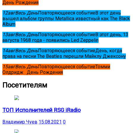
День Рождения
12
авг
Весь День
Повторяющееся событие
В этот день
вышел альбом группы Metallica известный как The Black
Album
13
авг
Весь День
Повторяющееся событие
В этот день, 13
августа 1968 года - появились Led Zeppelin
14
авг
Весь День
Повторяющееся событие
День, когда
права на песни The Beatles перешли Майклу Джексону
15
авг
Весь День
Повторяющееся событие
Томми
Олдридж . День Рождения
Посетителям
ТОП Исполнителей RSG iRadio
Владимир Чуев
15.08.2021
0