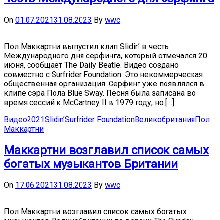
On
01.07.2021
31.08.2023
By
wwc
Пол Маккартни выпустил клип Slidin’ в честь
Международного дня серфинга, который отмечался 20
июня, сообщает The Daily Beatle. Видео создано
совместно с Surfrider Foundation. Это некоммерческая
общественная организация. Серфинг уже появлялся в
клипе сэра Пола Blue Sway. Песня была записана во
время сессий к McCartney II в 1979 году, но […]
Видео
2021
Slidin’
Surfrider Foundation
Великобритания
Пол
Маккартни
Маккартни возглавил список самых
богатых музыкантов Британии
On
17.06.2021
31.08.2023
By
wwc
Пол Маккартни возглавил список самых богатых