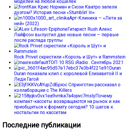
моделей на любой кошелек
Как Крис Норман и Сюзи Кватро запели
дуэтом? История песни «Stumblin’ In»
Арт-Клиника — «Лети за
ней» (2022)
Гитарист Rush Алекс
Лайфсон выпустил две новые песни — первые
после распада группы
Rock Privet скрестили «Король и Шут» и Rammstein
ТОП 10 RSG iRadio . Сентябрь 2021
Duran
Duran показали клип с королевой Елизаветой II и
Леди Гагой
Брюс Спрингстин рассказал о
коллаборации с The Killers
Почему
компакт-кассеты возвращаются на рынок и как
приобщиться к формату сегодня? 10 шагов к
ностальгии по кассетам
Последние публикации