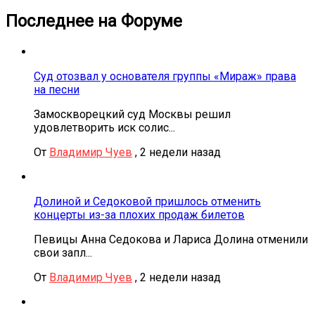
Последнее на Форуме
Суд отозвал у основателя группы «Мираж» права
на песни
Замоскворецкий суд Москвы решил
удовлетворить иск солис...
От
Владимир Чуев
,
2 недели назад
Долиной и Седоковой пришлось отменить
концерты из-за плохих продаж билетов
Певицы Анна Седокова и Лариса Долина отменили
свои запл...
От
Владимир Чуев
,
2 недели назад