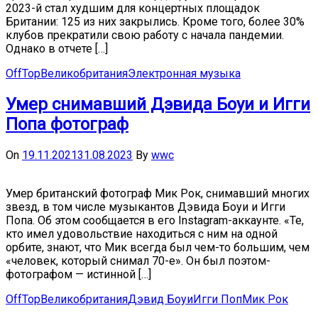
2023-й стал худшим для концертных площадок
Британии: 125 из них закрылись. Кроме того, более 30%
клубов прекратили свою работу с начала пандемии.
Однако в отчете […]
OffTop
Великобритания
Электронная музыка
Умер снимавший Дэвида Боуи и Игги
Попа фотограф
On
19.11.2021
31.08.2023
By
wwc
Умер британский фотограф Мик Рок, снимавший многих
звезд, в том числе музыкантов Дэвида Боуи и Игги
Попа. Об этом сообщается в его Instagram-аккаунте. «Те,
кто имел удовольствие находиться с ним на одной
орбите, знают, что Мик всегда был чем-то большим, чем
«человек, который снимал 70-е». Он был поэтом-
фотографом — истинной […]
OffTop
Великобритания
Дэвид Боуи
Игги Поп
Мик Рок