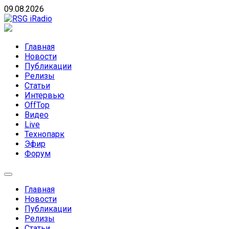
Skip
09.08.2026
to
content
RSG iRadio
RSG iRadio — Музыка различных музыкальных
направлений без возрастных ограничений
Главная
Новости
Публикации
Релизы
Статьи
Интервью
OffTop
Видео
Live
Технопарк
Эфир
Форум
Главная
Новости
Публикации
Релизы
Статьи