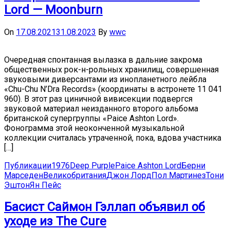
Lord — Moonburn
On
17.08.2021
31.08.2023
By
wwc
Очередная спонтанная вылазка в дальние закрома
общественных рок-н-рольных хранилищ, совершенная
звуковыми диверсантами из инопланетного лейбла
«Chu-Chu N’Dra Records» (координаты в астронете 11 041
960). В этот раз циничной вивисекции подвергся
звуковой материал неизданного второго альбома
британской супергруппы «Paice Ashton Lord».
Фонограмма этой неоконченной музыкальной
коллекции считалась утраченной, пока, вдова участника
[…]
Публикации
1976
Deep Purple
Paice Ashton Lord
Берни
Марседен
Великобритания
Джон Лорд
Пол Мартинез
Тони
Эштон
Ян Пейс
Басист Саймон Гэллап объявил об
уходе из The Cure