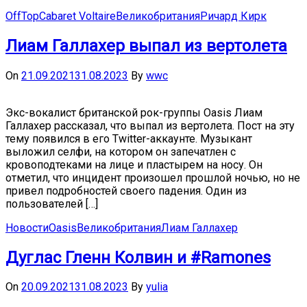
OffTop
Cabaret Voltaire
Великобритания
Ричард Кирк
Лиам Галлахер выпал из вертолета
On
21.09.2021
31.08.2023
By
wwc
Экс-вокалист британской рок-группы Oasis Лиам
Галлахер рассказал, что выпал из вертолета. Пост на эту
тему появился в его Twitter-аккаунте. Музыкант
выложил селфи, на котором он запечатлен с
кровоподтеками на лице и пластырем на носу. Он
отметил, что инцидент произошел прошлой ночью, но не
привел подробностей своего падения. Один из
пользователей […]
Новости
Oasis
Великобритания
Лиам Галлахер
Дуглас Гленн Колвин и #Ramones
On
20.09.2021
31.08.2023
By
yulia