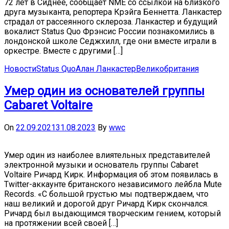
72 лет в Сиднее, сообщает NME со ссылкой на близкого
друга музыканта, репортера Крэйга Беннетта. Ланкастер
страдал от рассеянного склероза. Ланкастер и будущий
вокалист Status Quo Фрэнсис России познакомились в
лондонской школе Седжхилл, где они вместе играли в
оркестре. Вместе с другими […]
Новости
Status Quo
Алан Ланкастер
Великобритания
Умер один из основателей группы
Cabaret Voltaire
On
22.09.2021
31.08.2023
By
wwc
Умер один из наиболее влиятельных представителей
электронной музыки и основатель группы Cabaret
Voltaire Ричард Кирк. Информация об этом появилась в
Twitter-аккаунте британского независимого лейбла Mute
Records. «С большой грустью мы подтверждаем, что
наш великий и дорогой друг Ричард Кирк скончался.
Ричард был выдающимся творческим гением, который
на протяжении всей своей […]