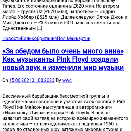
музыкантов Великобритании по версии The Sunday
Times. Его состояние оценили в £820 млн. На втором
месте — группа U2 (£620 млн), на третьем — Эндрю
Ллойд Уэббер (£525 млн). Далее следуют Элтон Джон и
Мик Джаггер — £375 млн и £310 млн соответственно.
Единственным […]
Новости
Великобритания
Пол Маккартни
«За обедом было очень много вина»
Как музыканты Pink Floyd создали
новый звук и изменили мир музыки
On
15.06.2021
31.08.2023
By
wwc
Бессменный барабанщик бессмертной группы и
единственный постоянный участник всех составов Pink
Floyd Ник Мейсон выступил еще и автором книги
«Наизнанку. Личная история Pink Floyd». В ней он
излагает свой взгляд на историю всемирно знаменитого
коллектива — от психоделического подполья 1960-х
годов до стадионных шоу, затяжных мировых турне и