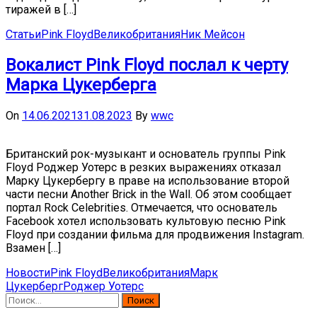
тиражей в […]
Статьи
Pink Floyd
Великобритания
Ник Мейсон
Вокалист Pink Floyd послал к черту
Марка Цукерберга
On
14.06.2021
31.08.2023
By
wwc
Британский рок-музыкант и основатель группы Pink
Floyd Роджер Уотерс в резких выражениях отказал
Марку Цукербергу в праве на использование второй
части песни Another Brick in the Wall. Об этом сообщает
портал Rock Celebrities. Отмечается, что основатель
Facebook хотел использовать культовую песню Pink
Floyd при создании фильма для продвижения Instagram.
Взамен […]
Новости
Pink Floyd
Великобритания
Марк
Цукерберг
Роджер Уотерс
Найти: