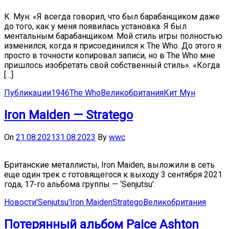
К. Мун: «Я всегда говорил, что был барабанщиком даже
до того, как у меня появилась установка. Я был
ментальным барабанщиком. Мой стиль игры полностью
изменился, когда я присоединился к The Who. До этого я
просто в точности копировал записи, но в The Who мне
пришлось изобретать свой собственный стиль». «Когда
[…]
Публикации
1946
The Who
Великобритания
Кит Мун
Iron Maiden — Stratego
On
21.08.2021
31.08.2023
By
wwc
Британские металлисты, Iron Maiden, выложили в сеть
еще один трек с готовящегося к выходу 3 сентября 2021
года, 17-го альбома группы — ‘Senjutsu’.
Новости
'Senjutsu'
Iron Maiden
Stratego
Великобритания
Потерянный альбом Paice Ashton