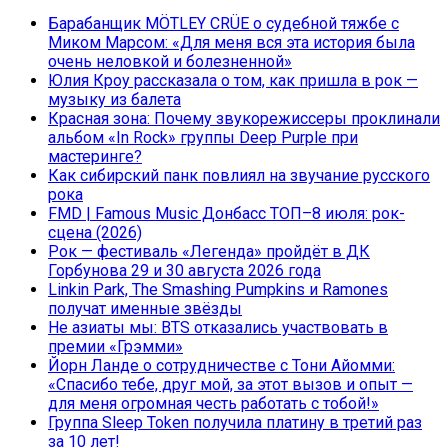
Барабанщик MÖTLEY CRÜE о судебной тяжбе с
Миком Марсом: «Для меня вся эта история была
очень неловкой и болезненной»
Юлия Кроу рассказала о том, как пришла в рок —
музыку из балета
Красная зона: Почему звукорежиссеры проклинали
альбом «In Rock» группы Deep Purple при
мастеринге?
Как сибирский панк повлиял на звучание русского
рока
FMD | Famous Music Донбасс ТОП–8 июля: рок-
сцена (2026)
Рок — фестиваль «Легенда» пройдёт в ДК
Горбунова 29 и 30 августа 2026 года
Linkin Park, The Smashing Pumpkins и Ramones
получат именные звёзды
Не азиаты мы: BTS отказались участвовать в
премии «Грэмми»
Йорн Ланде о сотрудничестве с Тони Айомми:
«Спасибо тебе, друг мой, за этот вызов и опыт —
для меня огромная честь работать с тобой!»
Группа Sleep Token получила платину в третий раз
за 10 лет!