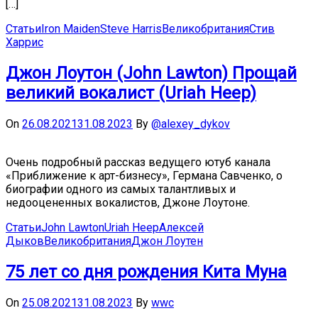
[…]
Статьи
Iron Maiden
Steve Harris
Великобритания
Стив
Харрис
Джон Лоутон (John Lawton) Прощай
великий вокалист (Uriah Heep)
On
26.08.2021
31.08.2023
By
@alexey_dykov
Очень подробный рассказ ведущего ютуб канала
«Приближение к арт-бизнесу», Германа Савченко, о
биографии одного из самых талантливых и
недооцененных вокалистов, Джоне Лоутоне.
Статьи
John Lawton
Uriah Heep
Алексей
Дыков
Великобритания
Джон Лоутен
75 лет со дня рождения Кита Муна
On
25.08.2021
31.08.2023
By
wwc