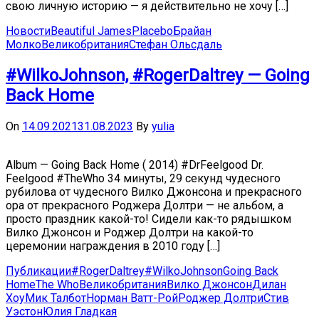
свою личную историю — я действительно не хочу […]
Новости
Beautiful James
Placebo
Брайан
Молко
Великобритания
Стефан Ольсдаль
#WilkoJohnson, #RogerDaltrey — Going
Back Home
On
14.09.2021
31.08.2023
By
yulia
Album — Going Back Home ( 2014) #DrFeelgood Dr.
Feelgood #TheWho 34 минуты, 29 секунд чудесного
рубилова от чудесного Вилко Джонсона и прекрасного
ора от прекрасного Роджера Долтри — не альбом, а
просто праздник какой-то! Сидели как-то рядышком
Вилко Джонсон и Роджер Долтри на какой-то
церемонии награждения в 2010 году […]
Публикации
#RogerDaltrey
#WilkoJohnson
Going Back
Home
The Who
Великобритания
Вилко Джонсон
Дилан
Хоу
Мик Талбот
Норман Ватт-Рой
Роджер Долтри
Стив
Уэстон
Юлия Гладкая