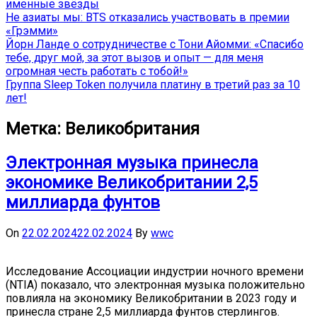
именные звёзды
Не азиаты мы: BTS отказались участвовать в премии
«Грэмми»
Йорн Ланде о сотрудничестве с Тони Айомми: «Спасибо
тебе, друг мой, за этот вызов и опыт — для меня
огромная честь работать с тобой!»
Группа Sleep Token получила платину в третий раз за 10
лет!
Метка:
Великобритания
Электронная музыка принесла
экономике Великобритании 2,5
миллиарда фунтов
On
22.02.2024
22.02.2024
By
wwc
Исследование Ассоциации индустрии ночного времени
(NTIA) показало, что электронная музыка положительно
повлияла на экономику Великобритании в 2023 году и
принесла стране 2,5 миллиарда фунтов стерлингов.