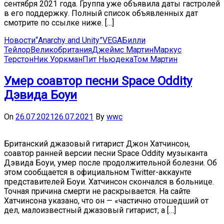
сентября 2021 года. Группа уже объявила даты гастролей
в его поддержку. Полный список объявленных дат
смотрите по ссылке ниже. […]
Новости
“Anarchy and Unity”
VEGA
Билли
Тейлор
Великобритания
Джеймс Мартин
Маркус
Терстон
Ник Уоркман
Пит Ньюдека
Том Мартин
Умер соавтор песни Space Oddity
Дэвида Боуи
On
26.07.2021
26.07.2021
By
wwc
Британский джазовый гитарист Джон Хатчинсон,
соавтор ранней версии песни Space Oddity музыканта
Дэвида Боуи, умер после продолжительной болезни. Об
этом сообщается в официальном Twitter-аккаунте
представителей Боуи. Хатчинсон скончался в больнице.
Точная причина смерти не раскрывается. На сайте
Хатчинсона указано, что он — «частично отошедший от
дел, малоизвестный джазовый гитарист, а […]