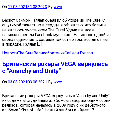
On
17.08.2021
31.08.2023
By
wwc
Басист Саймон Гэллап объявил об уходе из The Cure. С
ощутимой тяжестью в сердце я объявляю, что больше
не являюсь участником The Cure! Удачи им всем… —
написал в своем Facebook музыкант. На вопрос одной из
своих подписчиц в социальной сети о том, все ли с ним
в порядке, Гэллап […]
Новости
The Cure
Великобритания
Саймон Гэллап
Британские рокеры VEGA вернулись
с “Anarchy and Unity”
On
03.08.2021
03.08.2021
By
wwc
Британские рокеры VEGA вернулись с “Anarchy and Unity”,
их седьмым студийным альбомом завершающим серии
релизов, которая началась в 2009 году с их дебютного
альбома “Kiss of Life”. Новый альбом выйдет 17