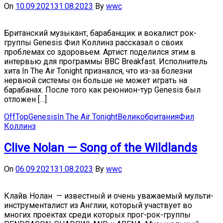
On
10.09.2021
31.08.2023
By
wwc
Британский музыкант, барабанщик и вокалист рок-
группы Genesis Фил Коллинз рассказал о своих
проблемах со здоровьем. Артист поделился этим в
интервью для программы BBC Breakfast. Исполнитель
хита In The Air Tonight признался, что из-за болезни
нервной системы он больше не может играть на
барабанах. После того как реюнион-тур Genesis был
отложен […]
OffTop
Genesis
In The Air Tonight
Великобритания
Фил
Коллинз
Clive Nolan — Song of the Wildlands
On
06.09.2021
31.08.2023
By
wwc
Клайв Нолан — известный и очень уважаемый мульти-
инструменталист из Англии, который участвует во
многих проектах среди которых прог-рок-группы