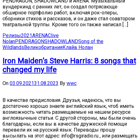
PENDRAGON, SHADOWLAND и ARENA. Музыкальный
вундеркинд с ранних лет, он создал потрясающе
обширное портфолио работ, включая рок-оперы,
сборники стихов и рассказов, и он даже стал соавтором
театральной труппы. Кроме того он также написал […]
Релизы
2021
ARENA
Clive
Nolan
PENDRAGON
SHADOWLAND
Song of the
Wildlands
Великобритания
Клайв Нолан
Iron Maiden’s Steve Harris: 8 songs that
changed my life
On
03.09.2021
31.08.2023
By
wwc
В качестве предисловия. Друзья, надеюсь, что вы
достаточно хорошо знаете английский язык, чтоб иметь
возможность читать размещаемые на нашем ресурсе
англоязычные статьи. С другой стороны, мы были очень
благодарны, если вы в качестве дружеской помощи
перевели их на русский язык. Переводы прошу
высылать на этот адрес: info@rsgiradio.ru , или размещать