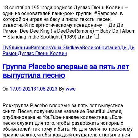
18 сентября 1951года родился Дуглас Гленн Колвин —
один из основателей панк-рок- группы #Ramones, в
которой он играл на басу и писал тексты песен,
известный по артистическому псевдониму — Ди Ди
Рамон. Dee Dee King ( #DeeDeeRamone) — Baby Doll Album
— Standing in the Spotlight ( 1989) Ди Ди […]
Публикации
Ramones
Yulia Gladkaya
Великобритания
Ди Ди
Рамон
Дуглас Гленн Колвин
Группа Placebo впервые за пять лет
выпустила песню
On
17.09.2021
31.08.2023
By
wwc
Рок-группа Placebo впервые за пять лет выпустила
сингл. Песня, получившая название Beautiful James,
опубликована на YouTube-канале коллектива. «Если
песня служит для того, чтобы раздражать чопорных
обывателей, так тому и быть. Но для меня по-прежнему
крайне важно, чтобы каждый слушатель открыл в ней