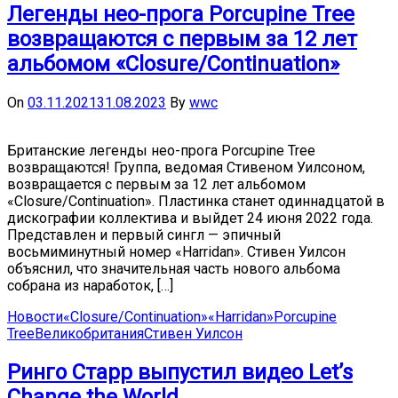
Легенды нео-прога Porcupine Tree
возвращаются с первым за 12 лет
альбомом «Closure/Continuation»
On
03.11.2021
31.08.2023
By
wwc
Британские легенды нео-прога Porcupine Tree
возвращаются! Группа, ведомая Стивеном Уилсоном,
возвращается с первым за 12 лет альбомом
«Closure/Continuation». Пластинка станет одиннадцатой в
дискографии коллектива и выйдет 24 июня 2022 года.
Представлен и первый сингл — эпичный
восьмиминутный номер «Harridan». Стивен Уилсон
объяснил, что значительная часть нового альбома
собрана из наработок, […]
Новости
«Closure/Continuation»
«Harridan»
Porcupine
Tree
Великобритания
Стивен Уилсон
Ринго Старр выпустил видео Let’s
Change the World