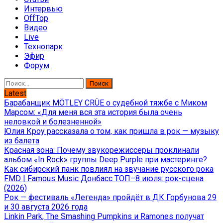
Интервью
OffTop
Видео
Live
Технопарк
Эфир
Форум
Найти:
Latest
Барабанщик MÖTLEY CRÜE о судебной тяжбе с Миком
Марсом: «Для меня вся эта история была очень
неловкой и болезненной»
Юлия Кроу рассказала о том, как пришла в рок — музыку
из балета
Красная зона: Почему звукорежиссеры проклинали
альбом «In Rock» группы Deep Purple при мастеринге?
Как сибирский панк повлиял на звучание русского рока
FMD | Famous Music Донбасс ТОП–8 июля: рок-сцена
(2026)
Рок — фестиваль «Легенда» пройдёт в ДК Горбунова 29
и 30 августа 2026 года
Linkin Park, The Smashing Pumpkins и Ramones получат