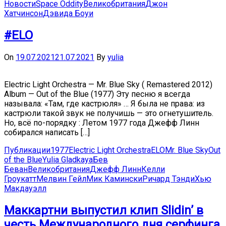
Новости
Space Oddity
Великобритания
Джон
Хатчинсон
Дэвида Боуи
#ELO
On
19.07.2021
21.07.2021
By
yulia
Electric Light Orchestra — Mr. Blue Sky ( Remastered 2012)
Album — Out of the Blue (1977) Эту песню я всегда
называла: «Там, где кастрюля» … Я была не права: из
кастрюли такой звук не получишь — это огнетушитель.
Но, всё по-порядку : Летом 1977 года Джефф Линн
собирался написать […]
Публикации
1977
Electric Light Orchestra
ELO
Mr. Blue Sky
Out
of the Blue
Yulia Gladkaya
Бев
Беван
Великобритания
Джефф Линн
Келли
Гроукатт
Мелвин Гейл
Мик Камински
Ричард Тэнди
Хью
Макдауэлл
Маккартни выпустил клип Slidin’ в
честь Международного дня серфинга