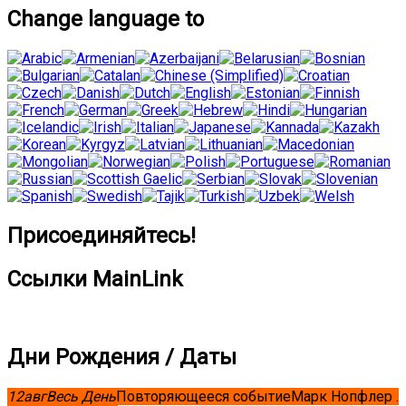
Change language to
Присоединяйтесь!
Ссылки MainLink
Дни Рождения / Даты
12
авг
Весь День
Повторяющееся событие
Марк Нопфлер .