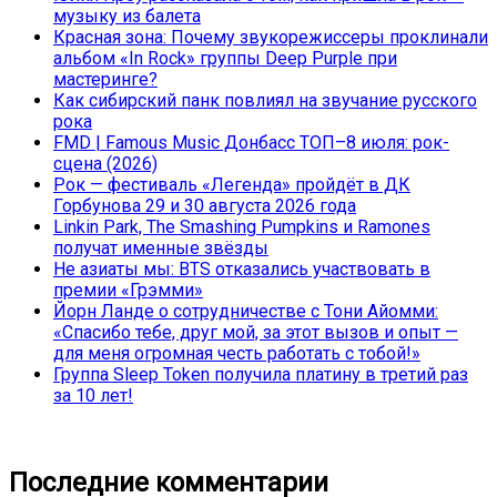
музыку из балета
Красная зона: Почему звукорежиссеры проклинали
альбом «In Rock» группы Deep Purple при
мастеринге?
Как сибирский панк повлиял на звучание русского
рока
FMD | Famous Music Донбасс ТОП–8 июля: рок-
сцена (2026)
Рок — фестиваль «Легенда» пройдёт в ДК
Горбунова 29 и 30 августа 2026 года
Linkin Park, The Smashing Pumpkins и Ramones
получат именные звёзды
Не азиаты мы: BTS отказались участвовать в
премии «Грэмми»
Йорн Ланде о сотрудничестве с Тони Айомми:
«Спасибо тебе, друг мой, за этот вызов и опыт —
для меня огромная честь работать с тобой!»
Группа Sleep Token получила платину в третий раз
за 10 лет!
Последние комментарии