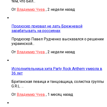
тем, что Бел...
От
Владимир Чуев
,
2 недели назад
Продюсер призвал не дать Брежневой
зарабатывать на россиянах
Продюсер Павел Рудченко высказался о решении
украинской...
От
Владимир Чуев
,
2 недели назад
Исполнительница хита Party Rock Anthem умерла в
36 лет
Британская певица и танцовщица, солистка группы
G.R.L. ...
От
Владимир Чуев
,
1 месяц назад