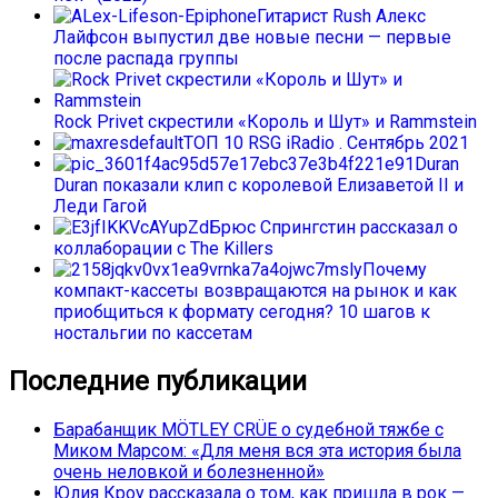
Гитарист Rush Алекс
Лайфсон выпустил две новые песни — первые
после распада группы
Rock Privet скрестили «Король и Шут» и Rammstein
ТОП 10 RSG iRadio . Сентябрь 2021
Duran
Duran показали клип с королевой Елизаветой II и
Леди Гагой
Брюс Спрингстин рассказал о
коллаборации с The Killers
Почему
компакт-кассеты возвращаются на рынок и как
приобщиться к формату сегодня? 10 шагов к
ностальгии по кассетам
Последние публикации
Барабанщик MÖTLEY CRÜE о судебной тяжбе с
Миком Марсом: «Для меня вся эта история была
очень неловкой и болезненной»
Юлия Кроу рассказала о том, как пришла в рок —