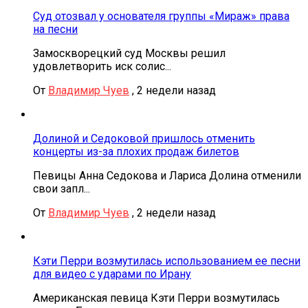
Суд отозвал у основателя группы «Мираж» права
на песни
Замоскворецкий суд Москвы решил
удовлетворить иск солис...
От
Владимир Чуев
,
2 недели назад
Долиной и Седоковой пришлось отменить
концерты из-за плохих продаж билетов
Певицы Анна Седокова и Лариса Долина отменили
свои запл...
От
Владимир Чуев
,
2 недели назад
Кэти Перри возмутилась использованием ее песни
для видео с ударами по Ирану
Американская певица Кэти Перри возмутилась