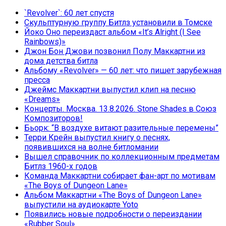
`Revolver`: 60 лет спустя
Скульптурную группу Битлз установили в Томске
Йоко Оно переиздаст альбом «It’s Alright (I See
Rainbows)»
Джон Бон Джови позвонил Полу Маккартни из
дома детства битла
Альбому «Revolver» — 60 лет: что пишет зарубежная
пресса
Джеймс Маккартни выпустил клип на песню
«Dreams»
Концерты. Москва. 13.8.2026. Stone Shades в Союз
Композиторов!
Бьорк: “В воздухе витают разительные перемены”
Терри Крейн выпустил книгу о песнях,
появившихся на волне битломании
Вышел справочник по коллекционным предметам
Битлз 1960-х годов
Команда Маккартни собирает фан-арт по мотивам
«The Boys of Dungeon Lane»
Альбом Маккартни «The Boys of Dungeon Lane»
выпустили на аудиокарте Yoto
Появились новые подробности о переиздании
«Rubber Soul»