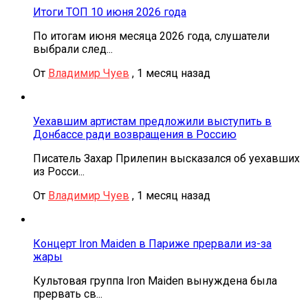
Итоги ТОП 10 июня 2026 года
По итогам июня месяца 2026 года, слушатели
выбрали след...
От
Владимир Чуев
,
1 месяц назад
Уехавшим артистам предложили выступить в
Донбассе ради возвращения в Россию
Писатель Захар Прилепин высказался об уехавших
из Росси...
От
Владимир Чуев
,
1 месяц назад
Концерт Iron Maiden в Париже прервали из-за
жары
Культовая группа Iron Maiden вынуждена была
прервать св...