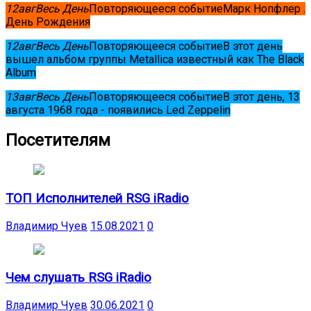
12
авг
Весь День
Повторяющееся событие
Марк Нопфлер .
День Рождения
12
авг
Весь День
Повторяющееся событие
В этот день
вышел альбом группы Metallica известный как The Black
Album
13
авг
Весь День
Повторяющееся событие
В этот день, 13
августа 1968 года - появились Led Zeppelin
Посетителям
ТОП Исполнителей RSG iRadio
Владимир Чуев
15.08.2021
0
Чем слушать RSG iRadio
Владимир Чуев
30.06.2021
0