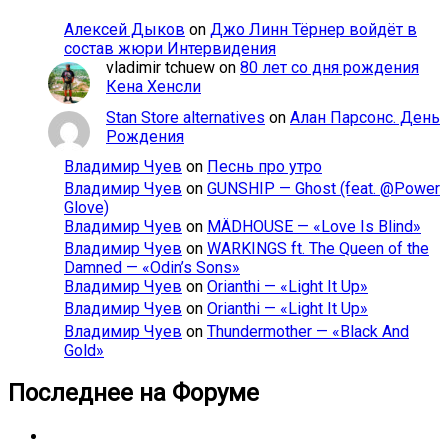
Алексей Дыков
on
Джо Линн Тёрнер войдёт в
состав жюри Интервидения
vladimir tchuew
on
80 лет со дня рождения
Кена Хенсли
Stan Store alternatives
on
Алан Парсонс. День
Рождения
Владимир Чуев
on
Песнь про утро
Владимир Чуев
on
GUNSHIP — Ghost (feat. @Power
Glove)
Владимир Чуев
on
MÄDHOUSE — «Love Is Blind»
Владимир Чуев
on
WARKINGS ft. The Queen of the
Damned — «Odin’s Sons»
Владимир Чуев
on
Orianthi — «Light It Up»
Владимир Чуев
on
Orianthi — «Light It Up»
Владимир Чуев
on
Thundermother — «Black And
Gold»
Последнее на Форуме