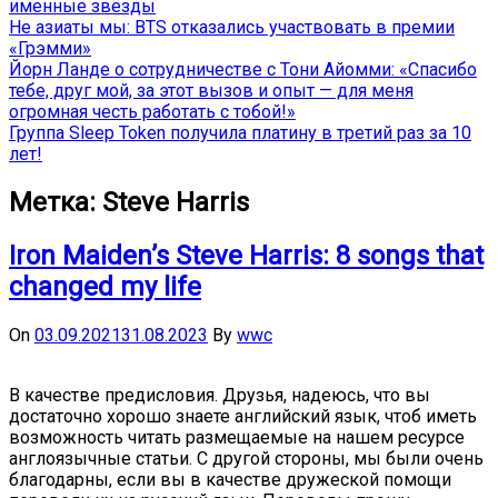
именные звёзды
Не азиаты мы: BTS отказались участвовать в премии
«Грэмми»
Йорн Ланде о сотрудничестве с Тони Айомми: «Спасибо
тебе, друг мой, за этот вызов и опыт — для меня
огромная честь работать с тобой!»
Группа Sleep Token получила платину в третий раз за 10
лет!
Метка:
Steve Harris
Iron Maiden’s Steve Harris: 8 songs that
changed my life
On
03.09.2021
31.08.2023
By
wwc
В качестве предисловия. Друзья, надеюсь, что вы
достаточно хорошо знаете английский язык, чтоб иметь
возможность читать размещаемые на нашем ресурсе
англоязычные статьи. С другой стороны, мы были очень
благодарны, если вы в качестве дружеской помощи