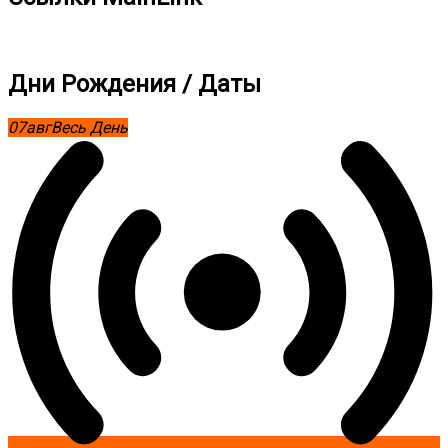
Дни Рождения / Даты
07
авг
Весь День