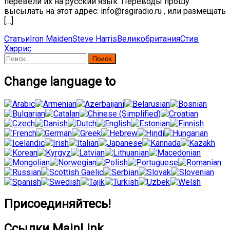
перевели их на русский язык. Переводы прошу
высылать на этот адрес: info@rsgiradio.ru , или размещать
[…]
Статьи
Iron Maiden
Steve Harris
Великобритания
Стив
Харрис
Найти:
Change language to
Присоединяйтесь!
Ссылки MainLink