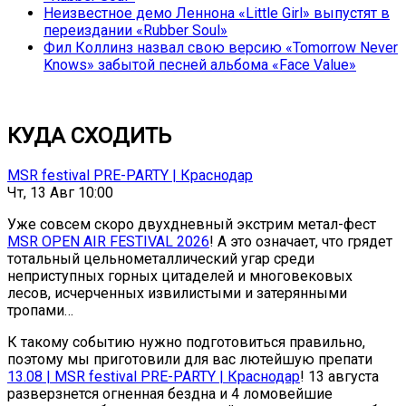
Неизвестное демо Леннона «Little Girl» выпустят в
переиздании «Rubber Soul»
Фил Коллинз назвал свою версию «Tomorrow Never
Knows» забытой песней альбома «Face Value»
КУДА СХОДИТЬ
MSR festival PRE-PARTY | Краснодар
Чт, 13 Авг 10:00
Уже совсем скоро двухдневный экстрим метал-фест
MSR OPEN AIR FESTIVAL 2026
! А это означает, что грядет
тотальный цельнометаллический угар среди
неприступных горных цитаделей и многовековых
лесов, исчерченных извилистыми и затерянными
тропами…
К такому событию нужно подготовиться правильно,
поэтому мы приготовили для вас лютейшую препати
13.08 | MSR festival PRE-PARTY | Краснодар
! 13 августа
разверзнется огненная бездна и 4 ломовейшие