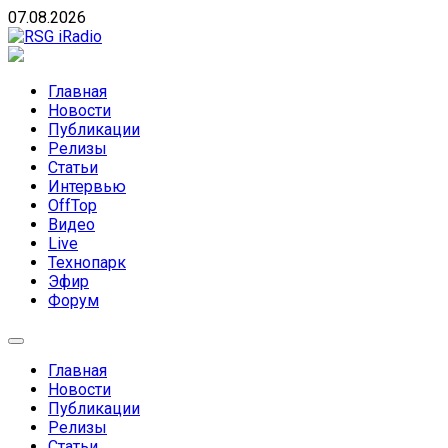
Skip
07.08.2026
to
content
RSG iRadio
RSG iRadio — Музыка различных музыкальных
направлений без возрастных ограничений
Главная
Новости
Публикации
Релизы
Статьи
Интервью
OffTop
Видео
Live
Технопарк
Эфир
Форум
Главная
Новости
Публикации
Релизы
Статьи