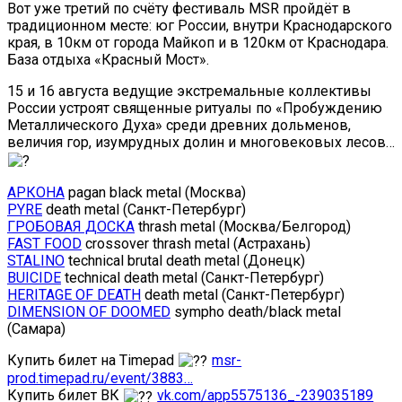
Вот уже третий по счёту фестиваль MSR пройдёт в
традиционном месте: юг России, внутри Краснодарского
края, в 10км от города Майкоп и в 120км от Краснодара.
База отдыха «Красный Мост».
15 и 16 августа ведущие экстремальные коллективы
России устроят священные ритуалы по «Пробуждению
Металлического Духа» среди древних дольменов,
величия гор, изумрудных долин и многовековых лесов…
АРКОНА
pagan black metal (Москва)
PYRE
death metal (Санкт-Петербург)
ГРОБОВАЯ ДОСКА
thrash metal (Москва/Белгород)
FAST FOOD
crossover thrash metal (Астрахань)
STALINO
technical brutal death metal (Донецк)
BUICIDE
technical death metal (Санкт-Петербург)
HERITAGE OF DEATH
death metal (Санкт-Петербург)
DIMENSION OF DOOMED
sympho death/black metal
(Самара)
Купить билет на Timepad
msr-
prod.timepad.ru/event/3883…
Купить билет ВК
vk.com/app5575136_-239035189