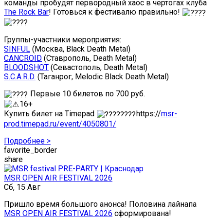
команды пробудят первородный хаос в чертогах клуба
The Rock Bar
! Готовься к фестивалю правильно!
Группы-участники мероприятия:
SINFUL
(Москва, Black Death Metal)
CANCROID
(Ставрополь, Death Metal)
BLOODSHOT
(Севастополь, Death Metal)
S.C.A.R.D.
(Таганрог, Melodic Black Death Metal)
Первые 10 билетов по 700 руб.
16+
Купить билет на Timepad
https://
msr-
prod.timepad.ru/event/4050801/
Подробнее >
favorite_border
share
MSR OPEN AIR FESTIVAL 2026
Сб, 15 Авг
Пришло время большого анонса! Половина лайнапа
MSR OPEN AIR FESTIVAL 2026
сформирована!