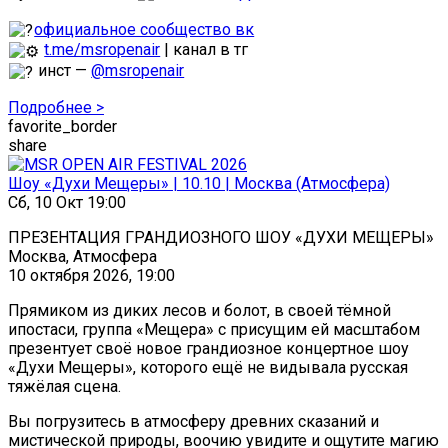
официальное сообщество вк
t.me/msropenair
| канал в тг
инст —
@msropenair
Подробнее >
favorite_border
share
Шоу «Духи Мещеры» | 10.10 | Москва (Атмосфера)
Сб, 10 Окт 19:00
ПРЕЗЕНТАЦИЯ ГРАНДИОЗНОГО ШОУ «ДУХИ МЕЩЕРЫ»
Москва, Атмосфера
10 октября 2026, 19:00
Прямиком из диких лесов и болот, в своей тёмной
ипостаси, группа «Мещера» с присущим ей масштабом
презентует своё новое грандиозное концертное шоу
«Духи Мещеры», которого ещё не видывала русская
тяжёлая сцена.
Вы погрузитесь в атмосферу древних сказаний и
мистической природы, воочию увидите и ощутите магию