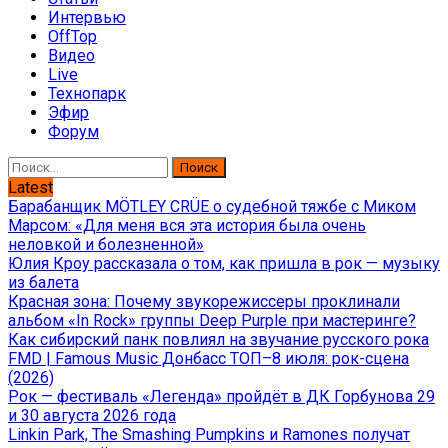
Интервью
OffTop
Видео
Live
Технопарк
Эфир
Форум
Найти:
Latest
Барабанщик MÖTLEY CRÜE о судебной тяжбе с Миком
Марсом: «Для меня вся эта история была очень
неловкой и болезненной»
Юлия Кроу рассказала о том, как пришла в рок — музыку
из балета
Красная зона: Почему звукорежиссеры проклинали
альбом «In Rock» группы Deep Purple при мастеринге?
Как сибирский панк повлиял на звучание русского рока
FMD | Famous Music Донбасс ТОП–8 июля: рок-сцена
(2026)
Рок — фестиваль «Легенда» пройдёт в ДК Горбунова 29
и 30 августа 2026 года
Linkin Park, The Smashing Pumpkins и Ramones получат