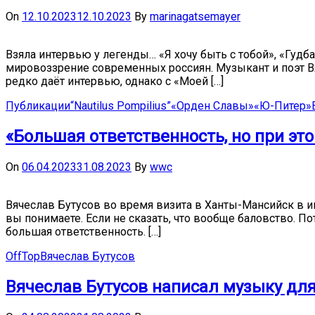
On
12.10.2023
12.10.2023
By
marinagatsemayer
Взяла интервью у легенды… «Я хочу быть с тобой», «Гудб
мировоззрение современных россиян. Музыкант и поэт Вя
редко даёт интервью, однако с «Моей […]
Публикации
“Nautilus Pompilius”
«Орден Славы»
«Ю-Питер»
«Большая ответственность, но при это
On
06.04.2023
31.08.2023
By
wwc
Вячеслав Бутусов во время визита в Ханты-Мансийск в ин
вы понимаете. Если не сказать, что вообще баловство. П
большая ответственность. […]
OffTop
Вячеслав Бутусов
Вячеслав Бутусов написал музыку дл