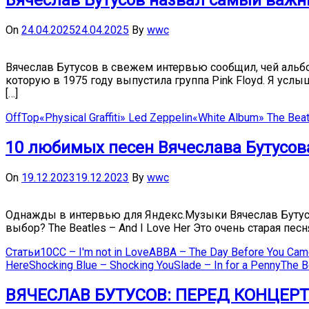
Вячеслав Бутусов назвал самый важн
On
24.04.2025
24.04.2025
By
wwc
Вячеслав Бутусов в свежем интервью сообщил, чей альбо
которую в 1975 году выпустила группа Pink Floyd. Я усл
[…]
OffTop
«Physical Graffiti» Led Zeppelin
«White Album» The Beat
10 любимых песен Вячеслава Бутусов
On
19.12.2023
19.12.2023
By
wwc
Однажды в интервью для Яндекс.Музыки Вячеслав Бутусо
выбор? The Beatles – And I Love Her Это очень старая пес
Статьи
10СС – I'm not in Love
ABBA – The Day Before You Cam
Here
Shocking Blue – Shocking You
Slade – In for a Penny
The B
ВЯЧЕСЛАВ БУТУСОВ: ПЕРЕД КОНЦЕР