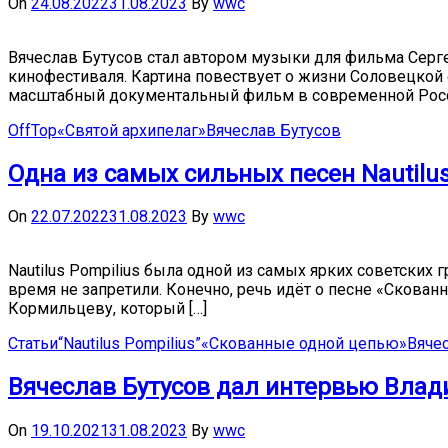
On
24.08.2022
31.08.2023
By
wwc
Вячеслав Бутусов стал автором музыки для фильма Серг
кинофестиваля. Картина повествует о жизни Соловецкой
масштабный документальный фильм в современной Росси
OffTop
«Святой архипелаг»
Вячеслав Бутусов
Одна из самых сильных песен Nautilus
On
22.07.2022
31.08.2023
By
wwc
Nautilus Pompilius была одной из самых ярких советских 
время не запретили. Конечно, речь идёт о песне «Скова
Кормильцеву, который […]
Статьи
“Nautilus Pompilius”
«Скованные одной цепью»
Вяче
Вячеслав Бутусов дал интервью Влад
On
19.10.2021
31.08.2023
By
wwc