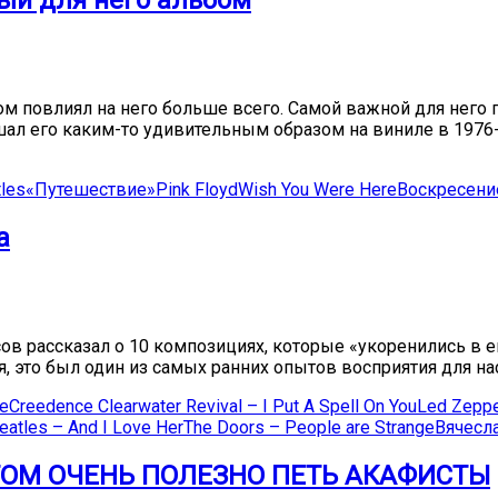
ый для него альбом
м повлиял на него больше всего. Самой важной для него п
ышал его каким-то удивительным образом на виниле в 1976
les
«Путешествие»
Pink Floyd
Wish You Were Here
Воскресени
а
в рассказал о 10 композициях, которые «укоренились в е
ня, это был один из самых ранних опытов восприятия для на
e
Creedence Clearwater Revival – I Put A Spell On You
Led Zeppe
eatles – And I Love Her
The Doors – People are Strange
Вячесл
ТОМ ОЧЕНЬ ПОЛЕЗНО ПЕТЬ АКАФИСТЫ