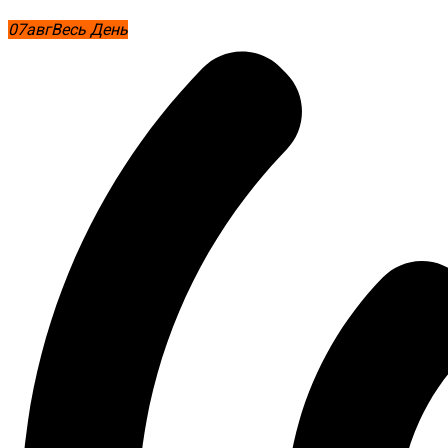
07
авг
Весь День