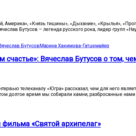
ай, Америка», «Князь тишины», «Дыхание», «Крылья», «Про
чеслав Бутусов – легенда русского рока, лидер групп «На
Вячеслав Бутусов
Марина Хакимова-Гатцемайер
м счастье»: Вячеслав Бутусов о том, ч
тервью телеканалу «Югра» рассказал, чем для него являет
отом долгое время мы собирали камни, разбросанные нами ж
я фильма «Святой архипелаг»