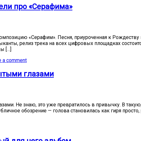
пели про «Серафима»
омпозицию «Серафим». Песня, приуроченная к Рождеству и
канты, релиз трека на всех цифровых площадках состоитс
ы […]
e a comment
рытыми глазами
зами. Не знаю, это уже превратилось в привычку. В такую,
убличное обозрение — голова становилась как гиря просто,