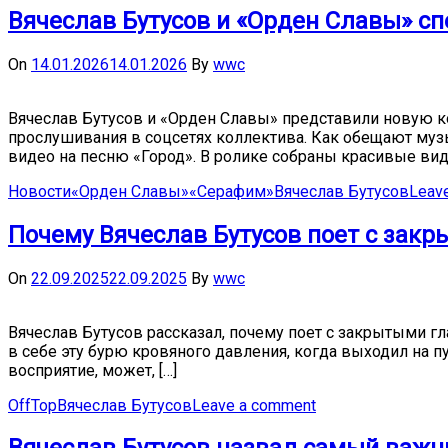
Вячеслав Бутусов и «Орден Славы» с
On
14.01.2026
14.01.2026
By
wwc
Вячеслав Бутусов и «Орден Славы» представили новую к
прослушивания в соцсетях коллектива. Как обещают музы
видео на песню «Город». В ролике собраны красивые вид
Новости
«Орден Славы»
«Серафим»
Вячеслав Бутусов
Leav
Почему Вячеслав Бутусов поет с зак
On
22.09.2025
22.09.2025
By
wwc
Вячеслав Бутусов рассказал, почему поет с закрытыми гла
в себе эту бурю кровяного давления, когда выходил на п
восприятие, может, […]
OffTop
Вячеслав Бутусов
Leave a comment