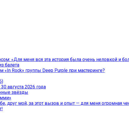
ом: «Для меня вся эта история была очень неловкой и бо
из балета
 «In Rock» группы Deep Purple при мастеринге?
6)
30 августа 2026 года
менные звёзды
эмми»
е, друг мой, за этот вызов и опыт — для меня огромная чес
т!