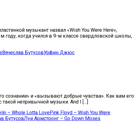
ластинкой музыкант назвал «Wish You Were Here»,
-м году, когда учился в 9-м классе свердловской школы,
е
Вячеслав Бутусов
Урфин Джюс
го сознании» и «вызывают добрые чувства». Как вам его
с такой непривычной музыки. And I […]
lin – Whole Lotta Love
Pink Floyd – Wish You Were
ав Бутусов
Луи Армстронг – Go Down Moses