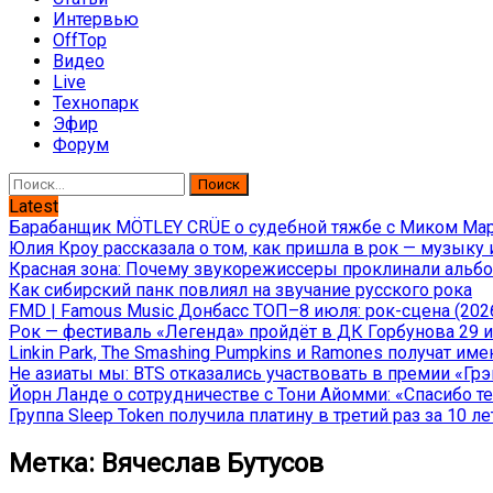
Интервью
OffTop
Видео
Live
Технопарк
Эфир
Форум
Найти:
Latest
Барабанщик MÖTLEY CRÜE о судебной тяжбе с Миком Марс
Юлия Кроу рассказала о том, как пришла в рок — музыку 
Красная зона: Почему звукорежиссеры проклинали альбом
Как сибирский панк повлиял на звучание русского рока
FMD | Famous Music Донбасс ТОП–8 июля: рок-сцена (202
Рок — фестиваль «Легенда» пройдёт в ДК Горбунова 29 и 
Linkin Park, The Smashing Pumpkins и Ramones получат и
Не азиаты мы: BTS отказались участвовать в премии «Гр
Йорн Ланде о сотрудничестве с Тони Айомми: «Спасибо теб
Группа Sleep Token получила платину в третий раз за 10 ле
Метка:
Вячеслав Бутусов