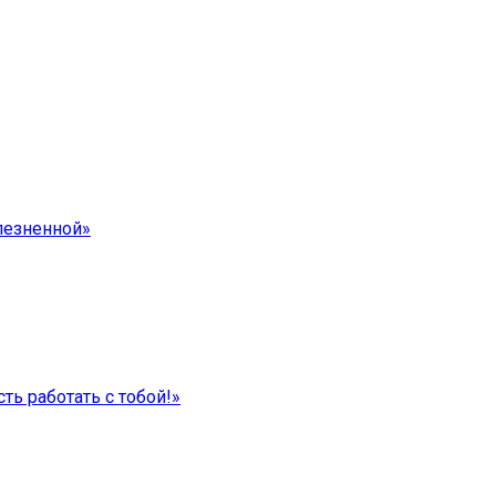
лезненной»
ть работать с тобой!»