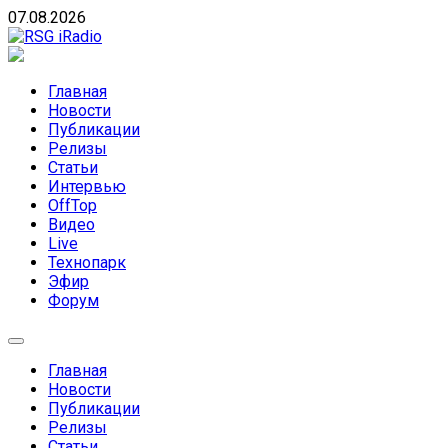
Skip
07.08.2026
to
content
RSG iRadio
RSG iRadio — Музыка различных музыкальных направлен
Главная
Новости
Публикации
Релизы
Статьи
Интервью
OffTop
Видео
Live
Технопарк
Эфир
Форум
Главная
Новости
Публикации
Релизы
Статьи