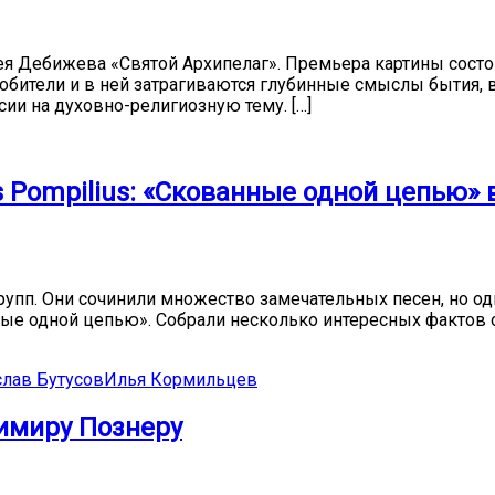
ея Дебижева «Святой Архипелаг». Премьера картины состо
 обители и в ней затрагиваются глубинные смыслы бытия,
и на духовно-религиозную тему. […]
 Pompilius: «Скованные одной цепью» 
групп. Они сочинили множество замечательных песен, но одн
нные одной цепью». Собрали несколько интересных фактов
слав Бутусов
Илья Кормильцев
имиру Познеру