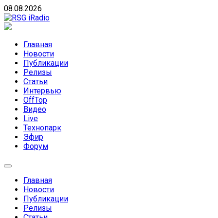
Skip
08.08.2026
to
content
RSG iRadio
RSG iRadio — Музыка различных музыкальных направлен
Главная
Новости
Публикации
Релизы
Статьи
Интервью
OffTop
Видео
Live
Технопарк
Эфир
Форум
Главная
Новости
Публикации
Релизы
Статьи