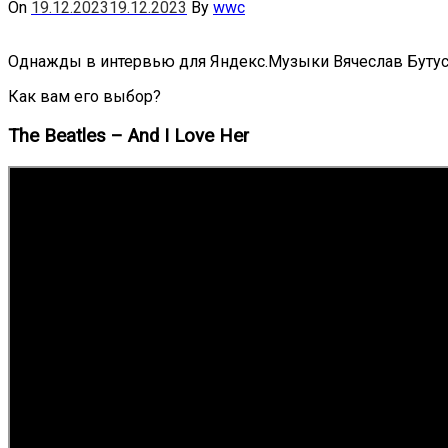
On
19.12.2023
19.12.2023
By
wwc
Однажды в интервью для Яндекс.Музыки Вячеслав Бутусо
Как вам его выбор?
The Beatles – And I Love Her