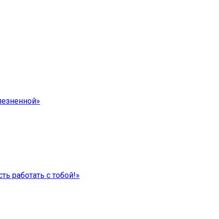
лезненной»
ть работать с тобой!»