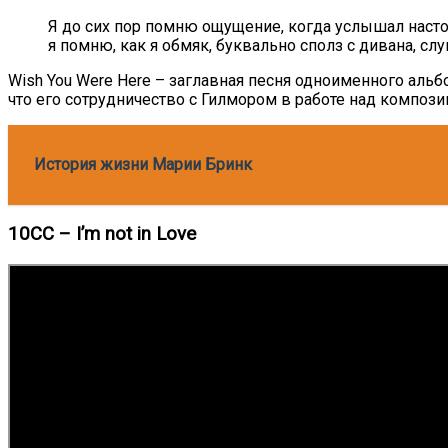
Я до сих пор помню ощущение, когда услышал наст
я помню, как я обмяк, буквально сполз с дивана, сл
Wish You Were Here – заглавная песня одноименного альбо
что его сотрудничество с Гилмором в работе над компози
История жизни Марии Бринк
10СС – I’m not in Love