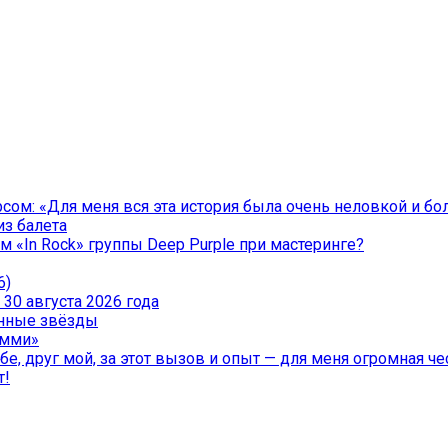
ом: «Для меня вся эта история была очень неловкой и бо
из балета
 «In Rock» группы Deep Purple при мастеринге?
6)
30 августа 2026 года
менные звёзды
эмми»
е, друг мой, за этот вызов и опыт — для меня огромная чес
т!