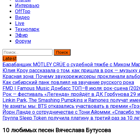
Интервью
OffTop
Видео
Live
Технопарк
Эфир
Форум
Найти:
Latest
Барабанщик MÖTLEY CRÜE о судебной тяжбе с Миком Марс
Юлия Кроу рассказала о том, как пришла в рок — музыку 
Красная зона: Почему звукорежиссеры проклинали альбом
Как сибирский панк повлиял на звучание русского рока
FMD | Famous Music Донбасс ТОП–8 июля: рок-сцена (202
Рок — фестиваль «Легенда» пройдёт в ДК Горбунова 29 и 
Linkin Park, The Smashing Pumpkins и Ramones получат и
Не азиаты мы: BTS отказались участвовать в премии «Гр
Йорн Ланде о сотрудничестве с Тони Айомми: «Спасибо теб
Группа Sleep Token получила платину в третий раз за 10 ле
10 любимых песен Вячеслава Бутусова