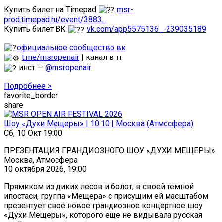
Купить билет на Timepad
msr-
prod.timepad.ru/event/3883…
Купить билет ВК
vk.com/app5575136_-239035189
официальное сообщество вк
t.me/msropenair
| канал в тг
инст —
@msropenair
Подробнее >
favorite_border
share
Шоу «Духи Мещеры» | 10.10 | Москва (Атмосфера)
Сб, 10 Окт 19:00
ПРЕЗЕНТАЦИЯ ГРАНДИОЗНОГО ШОУ «ДУХИ МЕЩЕРЫ»
Москва, Атмосфера
10 октября 2026, 19:00
Прямиком из диких лесов и болот, в своей тёмной
ипостаси, группа «Мещера» с присущим ей масштабом
презентует своё новое грандиозное концертное шоу
«Духи Мещеры», которого ещё не видывала русская