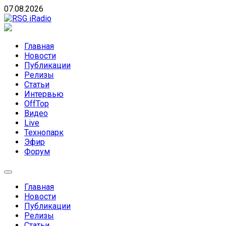
Skip
07.08.2026
to
content
RSG iRadio
RSG iRadio — Музыка различных музыкальных
направлений без возрастных ограничений
Главная
Новости
Публикации
Релизы
Статьи
Интервью
OffTop
Видео
Live
Технопарк
Эфир
Форум
Главная
Новости
Публикации
Релизы
Статьи