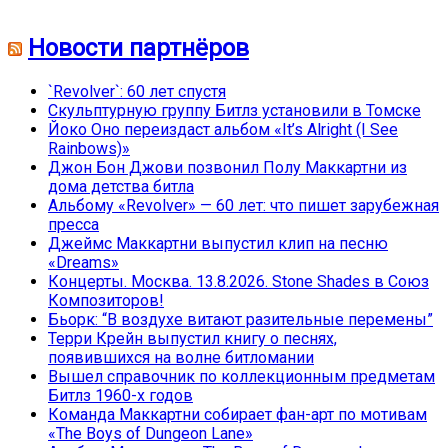
Новости партнёров
`Revolver`: 60 лет спустя
Скульптурную группу Битлз установили в Томске
Йоко Оно переиздаст альбом «It’s Alright (I See
Rainbows)»
Джон Бон Джови позвонил Полу Маккартни из
дома детства битла
Альбому «Revolver» — 60 лет: что пишет зарубежная
пресса
Джеймс Маккартни выпустил клип на песню
«Dreams»
Концерты. Москва. 13.8.2026. Stone Shades в Союз
Композиторов!
Бьорк: “В воздухе витают разительные перемены”
Терри Крейн выпустил книгу о песнях,
появившихся на волне битломании
Вышел справочник по коллекционным предметам
Битлз 1960-х годов
Команда Маккартни собирает фан-арт по мотивам
«The Boys of Dungeon Lane»