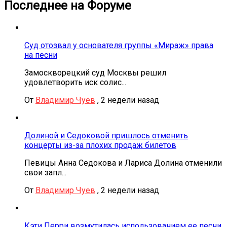
Последнее на Форуме
Суд отозвал у основателя группы «Мираж» права
на песни
Замоскворецкий суд Москвы решил
удовлетворить иск солис...
От
Владимир Чуев
,
2 недели назад
Долиной и Седоковой пришлось отменить
концерты из-за плохих продаж билетов
Певицы Анна Седокова и Лариса Долина отменили
свои запл...
От
Владимир Чуев
,
2 недели назад
Кэти Перри возмутилась использованием ее песни