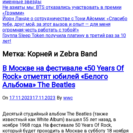
именные звёзды
Не азиаты мы: BTS отказались участвовать в премии
«Грэмми»
Йорн Ланде о сотрудничестве с Тони Айомми: «Спасибо
тебе, друг мой, за этот вызов и опыт — для меня
огромная честь работать с тобой!»
Группа Sleep Token получила платину в третий раз за 10
лет!
Метка:
Корней и Zebra Band
В Москве на фестивале «50 Years Of
Rock» отметят юбилей «Белого
Альбома» The Beatles
On
17.11.2023
17.11.2023
By
wwc
Десятый студийный альбом The Beatles (также
известный как White Album) вышел 55 лет назад, в
ноябре 1968 года. На фестивале 50 Years Of Rock,
который будет проходить в Москве в субботу 18 ноября