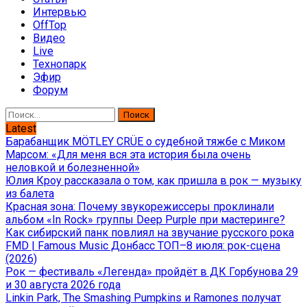
Интервью
OffTop
Видео
Live
Технопарк
Эфир
Форум
Найти:
Latest
Барабанщик MÖTLEY CRÜE о судебной тяжбе с Миком
Марсом: «Для меня вся эта история была очень
неловкой и болезненной»
Юлия Кроу рассказала о том, как пришла в рок — музыку
из балета
Красная зона: Почему звукорежиссеры проклинали
альбом «In Rock» группы Deep Purple при мастеринге?
Как сибирский панк повлиял на звучание русского рока
FMD | Famous Music Донбасс ТОП–8 июля: рок-сцена
(2026)
Рок — фестиваль «Легенда» пройдёт в ДК Горбунова 29
и 30 августа 2026 года
Linkin Park, The Smashing Pumpkins и Ramones получат