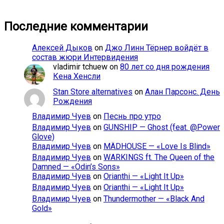
Последние комментарии
Алексей Дыков
on
Джо Линн Тёрнер войдёт в
состав жюри Интервидения
vladimir tchuew
on
80 лет со дня рождения
Кена Хенсли
Stan Store alternatives
on
Алан Парсонс. День
Рождения
Владимир Чуев
on
Песнь про утро
Владимир Чуев
on
GUNSHIP — Ghost (feat. @Power
Glove)
Владимир Чуев
on
MÄDHOUSE — «Love Is Blind»
Владимир Чуев
on
WARKINGS ft. The Queen of the
Damned — «Odin’s Sons»
Владимир Чуев
on
Orianthi — «Light It Up»
Владимир Чуев
on
Orianthi — «Light It Up»
Владимир Чуев
on
Thundermother — «Black And
Gold»