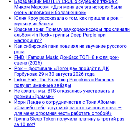
Барабанщик MÖTLEY CRÜE о судебной тяжбе с
Миком Марсом: «Для меня вся эта история была
очень неловкой и болезненной»
Юлия Кроу рассказала о том, как пришла в рок —
музыку из балета
Красная зона: Почему звукорежиссеры проклинали
альбом «In Rock» группы Deep Purple при
мастеринге?
Как сибирский панк повлиял на звучание русского
рока
FMD | Famous Music Донбасс ТОП–8 июля: рок-
сцена (2026)
Рок — фестиваль «Легенда» пройдёт в ДК
Горбунова 29 и 30 августа 2026 года
Linkin Park, The Smashing Pumpkins и Ramones
получат именные звёзды
Не азиаты мы: BTS отказались участвовать в
премии «Грэмми»
Йорн Ланде о сотрудничестве с Тони Айомми:
«Спасибо тебе, друг мой, за этот вызов и опыт —
для меня огромная честь работать с тобой!»
Группа Sleep Token получила платину в третий раз
за 10 лет!