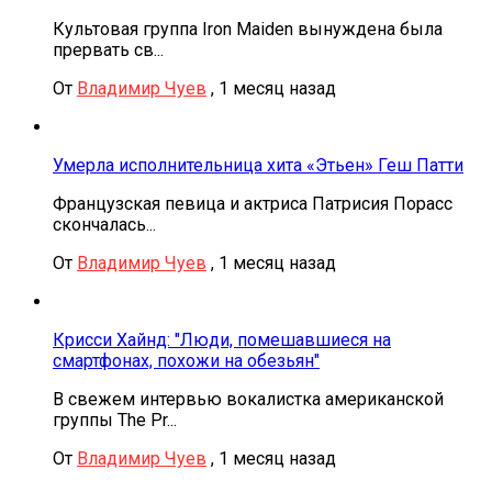
Культовая группа Iron Maiden вынуждена была
прервать св...
От
Владимир Чуев
,
1 месяц назад
Умерла исполнительница хита «Этьен» Геш Патти
Французская певица и актриса Патрисия Порасс
скончалась...
От
Владимир Чуев
,
1 месяц назад
Крисси Хайнд: "Люди, помешавшиеся на
смартфонах, похожи на обезьян"
В свежем интервью вокалистка американской
группы The Pr...
От
Владимир Чуев
,
1 месяц назад