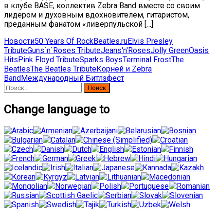
в клубе BASE, коллектив Zebra Band вместе со своим
лидером и духовным вдохновителем, гитаристом,
преданным фанатом «ливерпульской […]
Новости
50 Years Of Rock
Beatles.ru
Elvis Presley
Tribute
Guns`n`Roses Tribute
Jeans'n'Roses
Jolly Green
Oasis
Hits
Pink Floyd Tribute
Sparks Boys
Terminal Frost
The
Beatles
The Beatles Tribute
Корней и Zebra
Band
Международный Битлзфест
Найти:
Change language to