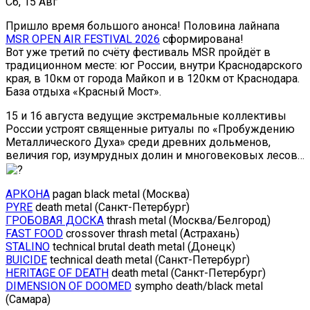
Сб, 15 Авг
Пришло время большого анонса! Половина лайнапа
MSR OPEN AIR FESTIVAL 2026
сформирована!
Вот уже третий по счёту фестиваль MSR пройдёт в
традиционном месте: юг России, внутри Краснодарского
края, в 10км от города Майкоп и в 120км от Краснодара.
База отдыха «Красный Мост».
15 и 16 августа ведущие экстремальные коллективы
России устроят священные ритуалы по «Пробуждению
Металлического Духа» среди древних дольменов,
величия гор, изумрудных долин и многовековых лесов…
АРКОНА
pagan black metal (Москва)
PYRE
death metal (Санкт-Петербург)
ГРОБОВАЯ ДОСКА
thrash metal (Москва/Белгород)
FAST FOOD
crossover thrash metal (Астрахань)
STALINO
technical brutal death metal (Донецк)
BUICIDE
technical death metal (Санкт-Петербург)
HERITAGE OF DEATH
death metal (Санкт-Петербург)
DIMENSION OF DOOMED
sympho death/black metal
(Самара)