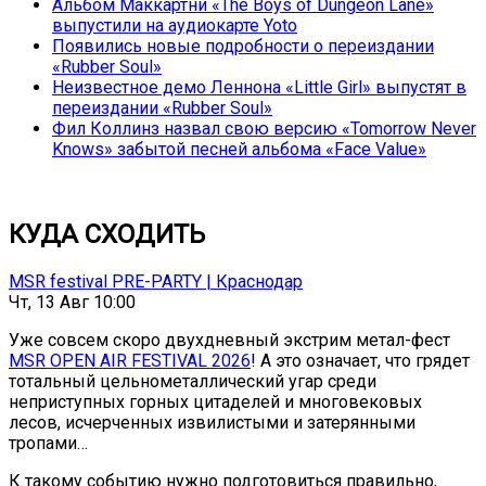
Альбом Маккартни «The Boys of Dungeon Lane»
выпустили на аудиокарте Yoto
Появились новые подробности о переиздании
«Rubber Soul»
Неизвестное демо Леннона «Little Girl» выпустят в
переиздании «Rubber Soul»
Фил Коллинз назвал свою версию «Tomorrow Never
Knows» забытой песней альбома «Face Value»
КУДА СХОДИТЬ
MSR festival PRE-PARTY | Краснодар
Чт, 13 Авг 10:00
Уже совсем скоро двухдневный экстрим метал-фест
MSR OPEN AIR FESTIVAL 2026
! А это означает, что грядет
тотальный цельнометаллический угар среди
неприступных горных цитаделей и многовековых
лесов, исчерченных извилистыми и затерянными
тропами…
К такому событию нужно подготовиться правильно,