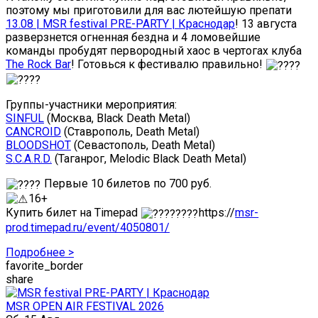
поэтому мы приготовили для вас лютейшую препати
13.08 | MSR festival PRE-PARTY | Краснодар
! 13 августа
разверзнется огненная бездна и 4 ломовейшие
команды пробудят первородный хаос в чертогах клуба
The Rock Bar
! Готовься к фестивалю правильно!
Группы-участники мероприятия:
SINFUL
(Москва, Black Death Metal)
CANCROID
(Ставрополь, Death Metal)
BLOODSHOT
(Севастополь, Death Metal)
S.C.A.R.D.
(Таганрог, Melodic Black Death Metal)
Первые 10 билетов по 700 руб.
16+
Купить билет на Timepad
https://
msr-
prod.timepad.ru/event/4050801/
Подробнее >
favorite_border
share
MSR OPEN AIR FESTIVAL 2026