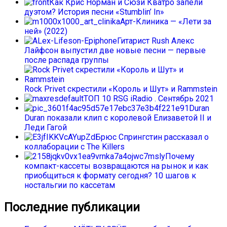
Как Крис Норман и Сюзи Кватро запели
дуэтом? История песни «Stumblin’ In»
Арт-Клиника — «Лети за
ней» (2022)
Гитарист Rush Алекс
Лайфсон выпустил две новые песни — первые
после распада группы
Rock Privet скрестили «Король и Шут» и Rammstein
ТОП 10 RSG iRadio . Сентябрь 2021
Duran
Duran показали клип с королевой Елизаветой II и
Леди Гагой
Брюс Спрингстин рассказал о
коллаборации с The Killers
Почему
компакт-кассеты возвращаются на рынок и как
приобщиться к формату сегодня? 10 шагов к
ностальгии по кассетам
Последние публикации