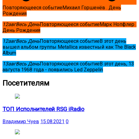
Повторяющееся событие
Михаил Горшенёв . День
Рождения
12
авг
Весь День
Повторяющееся событие
Марк Нопфлер .
День Рождения
12
авг
Весь День
Повторяющееся событие
В этот день
вышел альбом группы Metallica известный как The Black
Album
13
авг
Весь День
Повторяющееся событие
В этот день, 13
августа 1968 года - появились Led Zeppelin
Посетителям
ТОП Исполнителей RSG iRadio
Владимир Чуев
15.08.2021
0