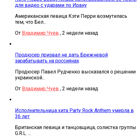
для видео с ударами по Ирану
Американская певица Кэти Перри возмутилась
тем, что Бел...
От
Владимир Чуев
,
2 недели назад
Продюсер призвал не дать Брежневой
зарабатывать на россиянах
Продюсер Павел Рудченко высказался о решении
украинской...
От
Владимир Чуев
,
2 недели назад
Исполнительница хита Party Rock Anthem умерла в
36 лет
Британская певица и танцовщица, солистка группы
G.R.L. ...