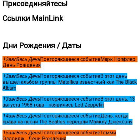
Присоединяйтесь!
Ссылки MainLink
Дни Рождения / Даты
12
авг
Весь День
Повторяющееся событие
Марк Нопфлер .
День Рождения
12
авг
Весь День
Повторяющееся событие
В этот день
вышел альбом группы Metallica известный как The Black
Album
13
авг
Весь День
Повторяющееся событие
В этот день, 13
августа 1968 года - появились Led Zeppelin
14
авг
Весь День
Повторяющееся событие
День, когда
права на песни The Beatles перешли Майклу Джексону
15
авг
Весь День
Повторяющееся событие
Томми
Олдридж . День Рождения