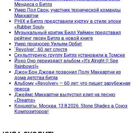
Мендеса о Битлз
Умер Пол Свон, участник технической команды
Маккартни
PHIX и Битлз представили куртку в стиле эпохи
«Rubber Soul»
Музыкальный критик Билл Уаймен представил
рейтинг песен Битлз в новой книге
Умер продюсер Уильям Орбит
`Revolver`: 60 лет спустя
Скульптурную группу Битлз установили в Томске
Йоко Оно переиздаст альбом «It’s Alright (I See
Rainbows)»
Джон Бон Джови позвонил Полу Маккартни из
дома детства битла
Альбому «Revolver» — 60 лет: что пишет зарубежная
пресса
Джеймс Маккартни выпустил клип на песню
«Dreams»
Концерты. Москва. 13.8.2026. Stone Shades в Союз
Композиторов!