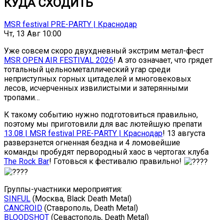
КУДА СХОДИТЬ
MSR festival PRE-PARTY | Краснодар
Чт, 13 Авг 10:00
Уже совсем скоро двухдневный экстрим метал-фест
MSR OPEN AIR FESTIVAL 2026
! А это означает, что грядет
тотальный цельнометаллический угар среди
неприступных горных цитаделей и многовековых
лесов, исчерченных извилистыми и затерянными
тропами…
К такому событию нужно подготовиться правильно,
поэтому мы приготовили для вас лютейшую препати
13.08 | MSR festival PRE-PARTY | Краснодар
! 13 августа
разверзнется огненная бездна и 4 ломовейшие
команды пробудят первородный хаос в чертогах клуба
The Rock Bar
! Готовься к фестивалю правильно!
Группы-участники мероприятия:
SINFUL
(Москва, Black Death Metal)
CANCROID
(Ставрополь, Death Metal)
BLOODSHOT
(Севастополь, Death Metal)