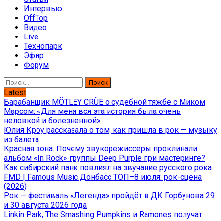
Интервью
OffTop
Видео
Live
Технопарк
Эфир
Форум
Найти:
Latest
Барабанщик MÖTLEY CRÜE о судебной тяжбе с Миком
Марсом: «Для меня вся эта история была очень
неловкой и болезненной»
Юлия Кроу рассказала о том, как пришла в рок — музыку
из балета
Красная зона: Почему звукорежиссеры проклинали
альбом «In Rock» группы Deep Purple при мастеринге?
Как сибирский панк повлиял на звучание русского рока
FMD | Famous Music Донбасс ТОП–8 июля: рок-сцена
(2026)
Рок — фестиваль «Легенда» пройдёт в ДК Горбунова 29
и 30 августа 2026 года
Linkin Park, The Smashing Pumpkins и Ramones получат