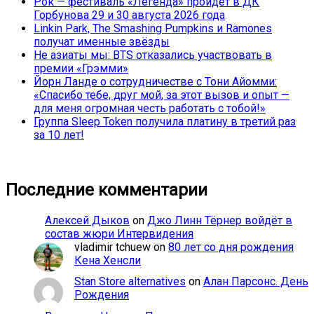
Рок — фестиваль «Легенда» пройдёт в ДК
Горбунова 29 и 30 августа 2026 года
Linkin Park, The Smashing Pumpkins и Ramones
получат именные звёзды
Не азиаты мы: BTS отказались участвовать в
премии «Грэмми»
Йорн Ланде о сотрудничестве с Тони Айомми:
«Спасибо тебе, друг мой, за этот вызов и опыт —
для меня огромная честь работать с тобой!»
Группа Sleep Token получила платину в третий раз
за 10 лет!
Последние комментарии
Алексей Дыков
on
Джо Линн Тёрнер войдёт в
состав жюри Интервидения
vladimir tchuew
on
80 лет со дня рождения
Кена Хенсли
Stan Store alternatives
on
Алан Парсонс. День
Рождения