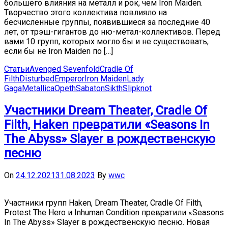
большего влияния на металл и рок, чем Iron Maiden.
Творчество этого коллектива повлияло на
бесчисленные группы, появившиеся за последние 40
лет, от трэш-гигантов до ню-метал-коллективов. Перед
вами 10 групп, которых могло бы и не существовать,
если бы не Iron Maiden по […]
Статьи
Avenged Sevenfold
Cradle Of
Filth
Disturbed
Emperor
Iron Maiden
Lady
Gaga
Metallica
Opeth
Sabaton
Sikth
Slipknot
Участники Dream Theater, Cradle Of
Filth, Haken превратили «Seasons In
The Abyss» Slayer в рождественскую
песню
On
24.12.2021
31.08.2023
By
wwc
Участники групп Haken, Dream Theater, Cradle Of Filth,
Protest The Hero и Inhuman Condition превратили «Seasons
In The Abyss» Slayer в рождественскую песню. Новая