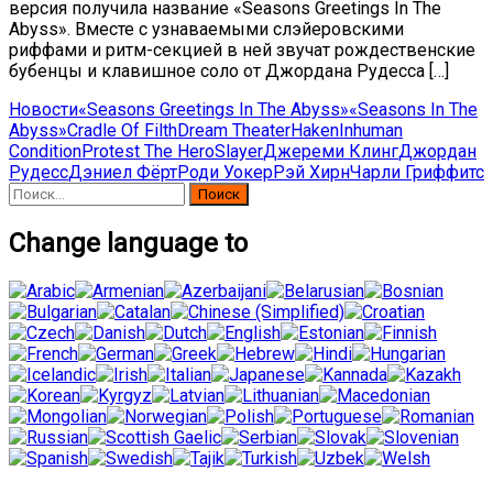
версия получила название «Seasons Greetings In The
Abyss». Вместе с узнаваемыми слэйеровскими
риффами и ритм-секцией в ней звучат рождественские
бубенцы и клавишное соло от Джордана Рудесса […]
Новости
«Seasons Greetings In The Abyss»
«Seasons In The
Abyss»
Cradle Of Filth
Dream Theater
Haken
Inhuman
Condition
Protest The Hero
Slayer
Джереми Клинг
Джордан
Рудесс
Дэниел Фёрт
Роди Уокер
Рэй Хирн
Чарли Гриффитс
Найти:
Change language to