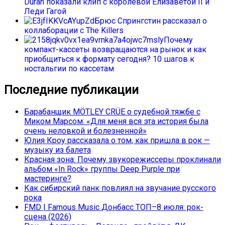
Duran показали клип с королевой Елизаветой II и
Леди Гагой
Брюс Спрингстин рассказал о
коллаборации с The Killers
Почему
компакт-кассеты возвращаются на рынок и как
приобщиться к формату сегодня? 10 шагов к
ностальгии по кассетам
Последние публикации
Барабанщик MÖTLEY CRÜE о судебной тяжбе с
Миком Марсом: «Для меня вся эта история была
очень неловкой и болезненной»
Юлия Кроу рассказала о том, как пришла в рок —
музыку из балета
Красная зона: Почему звукорежиссеры проклинали
альбом «In Rock» группы Deep Purple при
мастеринге?
Как сибирский панк повлиял на звучание русского
рока
FMD | Famous Music Донбасс ТОП–8 июля: рок-
сцена (2026)