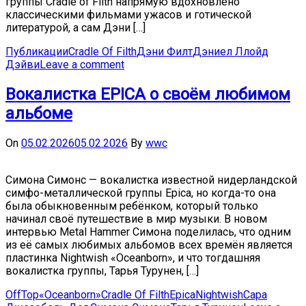
группы Cradle of Filth напрямую вдохновлено
классическими фильмами ужасов и готической
литературой, а сам Дэни […]
Публикации
Cradle Of Filth
Дэни Филт
Дэниел Ллойд
Дэйви
Leave a comment
Вокалистка EPICA о своём любимом
альбоме
On
05.02.2026
05.02.2026
By
wwc
Симона Симонс — вокалистка известной нидерландской
симфо-металлической группы Epica, но когда-то она
была обыкновенным ребёнком, который только
начинал своё путешествие в мир музыки. В новом
интервью Metal Hammer Симона поделилась, что одним
из её самых любимых альбомов всех времён является
пластинка Nightwish «Oceanborn», и что тогдашняя
вокалистка группы, Тарья Турунен, […]
OffTop
«Oceanborn»
Cradle Of Filth
Epica
Nightwish
Сара