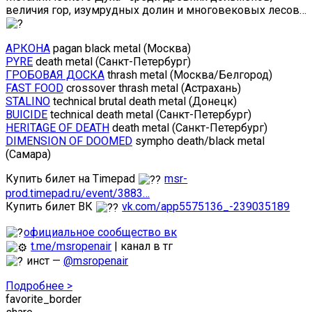
величия гор, изумрудных долин и многовековых лесов…
АРКОНА
pagan black metal (Москва)
PYRE
death metal (Санкт-Петербург)
ГРОБОВАЯ ДОСКА
thrash metal (Москва/Белгород)
FAST FOOD
crossover thrash metal (Астрахань)
STALINO
technical brutal death metal (Донецк)
BUICIDE
technical death metal (Санкт-Петербург)
HERITAGE OF DEATH
death metal (Санкт-Петербург)
DIMENSION OF DOOMED
sympho death/black metal
(Самара)
Купить билет на Timepad
msr-
prod.timepad.ru/event/3883…
Купить билет ВК
vk.com/app5575136_-239035189
официальное сообщество вк
t.me/msropenair
| канал в тг
инст —
@msropenair
Подробнее >
favorite_border