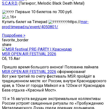
S.C.A.R.D.
(Таганрог, Melodic Black Death Metal)
Первые 10 билетов по 700 руб.
16+
Купить билет на Timepad
https://
msr-
prod.timepad.ru/event/4050801/
Подробнее >
favorite_border
share
MSR OPEN AIR FESTIVAL 2026
Сб, 15 Авг
Пришло время большого анонса! Половина лайнапа
MSR OPEN AIR FESTIVAL 2026
сформирована!
Вот уже третий по счёту фестиваль MSR пройдёт в
традиционном месте: юг России, внутри Краснодарского
края, в 10км от города Майкоп и в 120км от Краснодара.
База отдыха «Красный Мост».
15 и 16 августа ведущие экстремальные коллективы
России устроят священные ритуалы по «Пробуждению
Металлического Духа» среди древних дольменов,