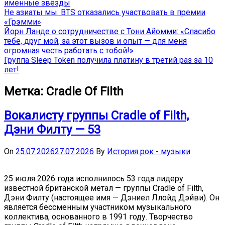
именные звёзды
Не азиаты мы: BTS отказались участвовать в премии
«Грэмми»
Йорн Ланде о сотрудничестве с Тони Айомми: «Спасибо
тебе, друг мой, за этот вызов и опыт — для меня
огромная честь работать с тобой!»
Группа Sleep Token получила платину в третий раз за 10
лет!
Метка:
Cradle Of Filth
Вокалисту группы Cradle of Filth,
Дэни Филту — 53
On
25.07.2026
27.07.2026
By
История рок - музыки
25 июля 2026 года исполнилось 53 года лидеру
известной британской метал — группы Cradle of Filth,
Дэни Филту (настоящее имя — Дэниел Ллойд Дэйви). Он
является бессменным участником музыкального
коллектива, основанного в 1991 году. Творчество