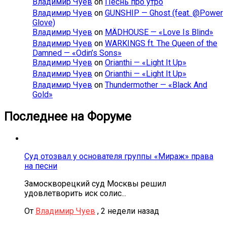
Владимир Чуев
on
Песнь про утро
Владимир Чуев
on
GUNSHIP — Ghost (feat. @Power
Glove)
Владимир Чуев
on
MÄDHOUSE — «Love Is Blind»
Владимир Чуев
on
WARKINGS ft. The Queen of the
Damned — «Odin’s Sons»
Владимир Чуев
on
Orianthi — «Light It Up»
Владимир Чуев
on
Orianthi — «Light It Up»
Владимир Чуев
on
Thundermother — «Black And
Gold»
Последнее на Форуме
Суд отозвал у основателя группы «Мираж» права
на песни
Замоскворецкий суд Москвы решил
удовлетворить иск солис...
От
Владимир Чуев
,
2 недели назад