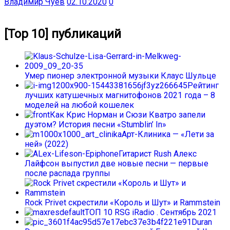
Владимир Чуев
02.10.2020
0
[Top 10] публикаций
Умер пионер электронной музыки Клаус Шульце
Рейтинг
лучших катушечных магнитофонов 2021 года – 8
моделей на любой кошелек
Как Крис Норман и Сюзи Кватро запели
дуэтом? История песни «Stumblin’ In»
Арт-Клиника — «Лети за
ней» (2022)
Гитарист Rush Алекс
Лайфсон выпустил две новые песни — первые
после распада группы
Rock Privet скрестили «Король и Шут» и Rammstein
ТОП 10 RSG iRadio . Сентябрь 2021
Duran