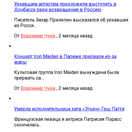
Уехавшим артистам предложили выступить в
Донбассе ради возвращения в Россию
Писатель Захар Прилепин высказался об уехавших
из Росси...
От
Владимир Чуев
,
2 месяца назад
Концерт Iron Maiden в Париже прервали из-за
жары
Культовая группа Iron Maiden вынуждена была
прервать св...
От
Владимир Чуев
,
2 месяца назад
Умерла исполнительница хита «Этьен» Геш Патти
Французская певица и актриса Патрисия Порасс
скончалась...