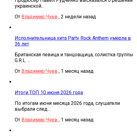
Продюсер Павел Рудченко высказался о решении
украинской...
От
Владимир Чуев
,
2 недели назад
Исполнительница хита Party Rock Anthem умерла в
36 лет
Британская певица и танцовщица, солистка группы
G.R.L. ...
От
Владимир Чуев
,
1 месяц назад
Итоги ТОП 10 июня 2026 года
По итогам июня месяца 2026 года, слушатели
выбрали след...
От
Владимир Чуев
,
1 месяц назад