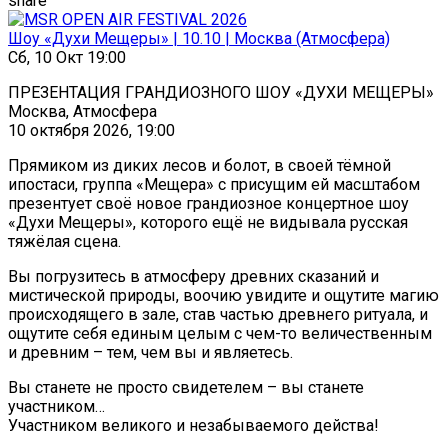
share
Шоу «Духи Мещеры» | 10.10 | Москва (Атмосфера)
Сб, 10 Окт 19:00
ПРЕЗЕНТАЦИЯ ГРАНДИОЗНОГО ШОУ «ДУХИ МЕЩЕРЫ»
Москва, Атмосфера
10 октября 2026, 19:00
Прямиком из диких лесов и болот, в своей тёмной
ипостаси, группа «Мещера» с присущим ей масштабом
презентует своё новое грандиозное концертное шоу
«Духи Мещеры», которого ещё не видывала русская
тяжёлая сцена.
Вы погрузитесь в атмосферу древних сказаний и
мистической природы, воочию увидите и ощутите магию
происходящего в зале, став частью древнего ритуала, и
ощутите себя единым целым с чем-то величественным
и древним – тем, чем вы и являетесь.
Вы станете не просто свидетелем – вы станете
участником…
Участником великого и незабываемого действа!