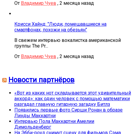
От
Владимир Чуев
,
2 месяца назад
Крисси Хайнд: "Люди, помешавшиеся на
смартфонах, похожи на обезьян"
В свежем интервью вокалистка американской
группы The Pr...
От
Владимир Чуев
,
2 месяца назад
Новости партнёров
«Вот из каких нот складывается этот удивительный
аккорд»: как один человек с помощью математики
разгадал главную гитарную загадку Битлз
Появились первые фото Сирши Ронан в образе
Линды Маккартни
Интервью Пола Маккартни Амелии
Димольденберг
На Эбби-роуд снимут сцену для фильмов Сэма