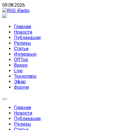
Skip
09.08.2026
to
content
RSG iRadio
RSG iRadio — Музыка различных музыкальных
направлений без возрастных ограничений
Главная
Новости
Публикации
Релизы
Статьи
Интервью
OffTop
Видео
Live
Технопарк
Эфир
Форум
Главная
Новости
Публикации
Релизы
Статьи