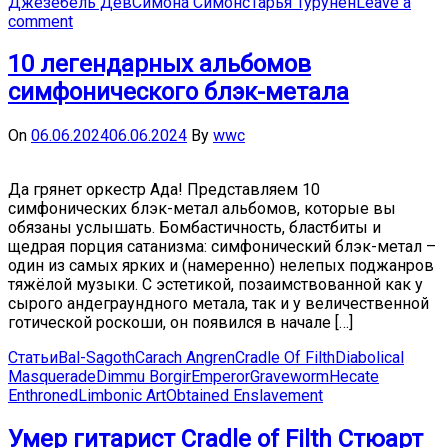
Джезебель Дев
Симона Симонс
Тарья Турунен
Leave a
comment
10 легендарных альбомов
симфонического блэк-метала
On
06.06.2024
06.06.2024
By
wwc
Да грянет оркестр Ада! Представляем 10
симфонических блэк-метал альбомов, которые вы
обязаны услышать. Бомбастичность, бластбиты и
щедрая порция сатанизма: симфонический блэк-метал –
один из самых ярких и (намеренно) нелепых поджанров
тяжёлой музыки. С эстетикой, позаимствованной как у
сырого андеграундного метала, так и у величественной
готической роскоши, он появился в начале […]
Статьи
Bal-Sagoth
Carach Angren
Cradle Of Filth
Diabolical
Masquerade
Dimmu Borgir
Emperor
Graveworm
Hecate
Enthroned
Limbonic Art
Obtained Enslavement
Умер гитарист Cradle of Filth Стюарт