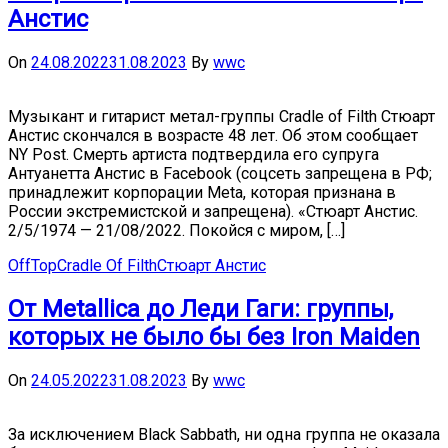
Анстис
On
24.08.2022
31.08.2023
By
wwc
Музыкант и гитарист метал-группы Cradle of Filth Стюарт
Анстис скончался в возрасте 48 лет. Об этом сообщает
NY Post. Смерть артиста подтвердила его супруга
Антуанетта Анстис в Facebook (соцсеть запрещена в РФ;
принадлежит корпорации Meta, которая признана в
России экстремистской и запрещена). «Стюарт Анстис.
2/5/1974 — 21/08/2022. Покойся с миром, […]
OffTop
Cradle Of Filth
Стюарт Анстис
От Metallica до Леди Гаги: группы,
которых не было бы без Iron Maiden
On
24.05.2022
31.08.2023
By
wwc
За исключением Black Sabbath, ни одна группа не оказала