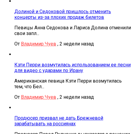
Долиной и Седоковой пришлось отменить
концерты из-за плохих продаж билетов
Певицы Анна Седокова и Лариса Долина отменили
свои запл...
От
Владимир Чуев
,
2 недели назад
Кэти Перри возмутилась использованием ее песни
для видео с ударами по Ирану
Американская певица Кэти Перри возмутилась
тем, что Бел...
От
Владимир Чуев
,
2 недели назад
Продюсер призвал не дать Брежневой
зарабатывать на россиянах