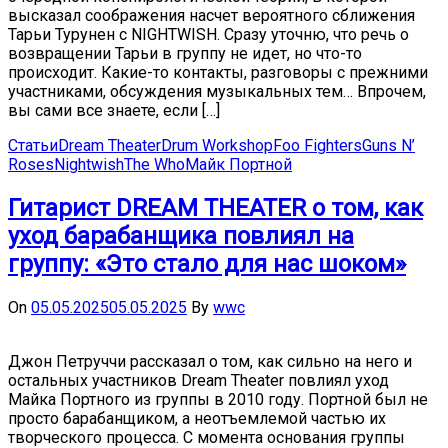
высказал соображения насчет вероятного сближения
Тарьи Турунен с NIGHTWISH. Сразу уточню, что речь о
возвращении Тарьи в группу не идет, но что-то
происходит. Какие-то контакты, разговоры с прежними
участниками, обсуждения музыкальных тем… Впрочем,
вы сами все знаете, если […]
Статьи
Dream Theater
Drum Workshop
Foo Fighters
Guns N’
Roses
Nightwish
The Who
Майк Портной
Гитарист DREAM THEATER о том, как
уход барабанщика повлиял на
группу: «Это стало для нас шоком»
On
05.05.2025
05.05.2025
By
wwc
Джон Петруччи рассказал о том, как сильно на него и
остальных участников Dream Theater повлиял уход
Майка Портного из группы в 2010 году. Портной был не
просто барабанщиком, а неотъемлемой частью их
творческого процесса. С момента основания группы