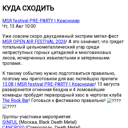
КУДА СХОДИТЬ
MSR festival PRE-PARTY | Краснодар
Чт, 13 Авг 10:00
Уже совсем скоро двухдневный экстрим метал-фест
MSR OPEN AIR FESTIVAL 2026
! А это означает, что грядет
тотальный цельнометаллический угар среди
неприступных горных цитаделей и многовековых
лесов, исчерченных извилистыми и затерянными
тропами…
К такому событию нужно подготовиться правильно,
поэтому мы приготовили для вас лютейшую препати
13.08 | MSR festival PRE-PARTY | Краснодар
! 13 августа
разверзнется огненная бездна и 4 ломовейшие
команды пробудят первородный хаос в чертогах клуба
The Rock Bar
! Готовься к фестивалю правильно!
Группы-участники мероприятия:
SINFUL
(Москва, Black Death Metal)
CANCROID
(Ставрополь, Death Metal)