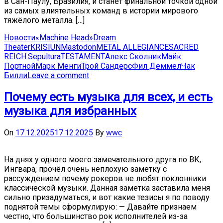
в Сан-Паулу, Бразилия, и станет финальной точкой одной
из самых влиятельных команд в истории мирового
тяжёлого металла. […]
Новости
«Machine Head»
Dream
Theater
KRISIUN
Mastodon
METAL ALLEGIANCE
SACRED
REICH.
Sepultura
TESTAMENT
Алекс Сколник
Майк
Портной
Марк Менги
Трой Сандерс
Фил Деммел
Чак
Билли
Leave a comment
Почему есть музыка для всех, и есть
музыка для избранных
On
17.12.2025
17.12.2025
By
wwc
На днях у одного моего замечательного друга по ВК,
Ингвара, прочёл очень неплохую заметку с
рассуждением почему рокеров не любят поклонники
классической музыки. Данная заметка заставила меня
сильно призадуматься, и вот какие тезисы я по поводу
поднятой темы сформулирую: — Давайте признаем
честно, что большинство рок исполнителей из-за