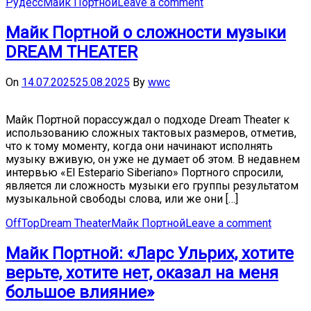
Рудесс
Майк Портной
Leave a comment
Майк Портной о сложности музыки
DREAM THEATER
On
14.07.2025
25.08.2025
By
wwc
Майк Портной порассуждал о подходе Dream Theater к
использованию сложных тактовых размеров, отметив,
что к тому моменту, когда они начинают исполнять
музыку вживую, он уже не думает об этом. В недавнем
интервью «El Estepario Siberiano» Портного спросили,
является ли сложность музыки его группы результатом
музыкальной свободы слова, или же они […]
OffTop
Dream Theater
Майк Портной
Leave a comment
Майк Портной: «Ларс Ульрих, хотите
верьте, хотите нет, оказал на меня
большое влияние»