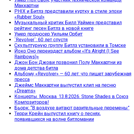
Маккартни
PHIX и Битлз представили куртку в стиле эпохи
«Rubber Soul»
Музыкальный критик Билл Уаймен представил
рейтинг песен Битлз в новой книге
Умер продюсер Уильям Орбит
`Revolver`: 60 лет спустя
Скульптурную группу Битлз установили в Томске
Йоко Оно переиздаст альбом «It’s Alright (I See
Rainbows)»
Джон Бон Джови позвонил Полу Маккартни из
дома детства битла
Альбому «Revolver» — 60 лет: что пишет зарубежная
пресса
Джеймс Маккартни выпустил клип на песню
«Dreams»
Концерты. Москва. 13.8.2026. Stone Shades в Союз
Композиторов!
Бьорк: “В воздухе витают разительные перемены”
Терри Крейн выпустил книгу о песнях,
появившихся на волне битломании