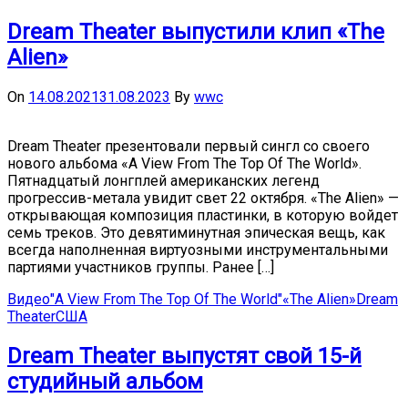
Dream Theater выпустили клип «The
Alien»
On
14.08.2021
31.08.2023
By
wwc
Dream Theater презентовали первый сингл со своего
нового альбома «A View From The Top Of The World».
Пятнадцатый лонгплей американских легенд
прогрессив-метала увидит свет 22 октября. «The Alien» —
открывающая композиция пластинки, в которую войдет
семь треков. Это девятиминутная эпическая вещь, как
всегда наполненная виртуозными инструментальными
партиями участников группы. Ранее […]
Видео
"A View From The Top Of The World"
«The Alien»
Dream
Theater
США
Dream Theater выпустят свой 15-й
студийный альбом