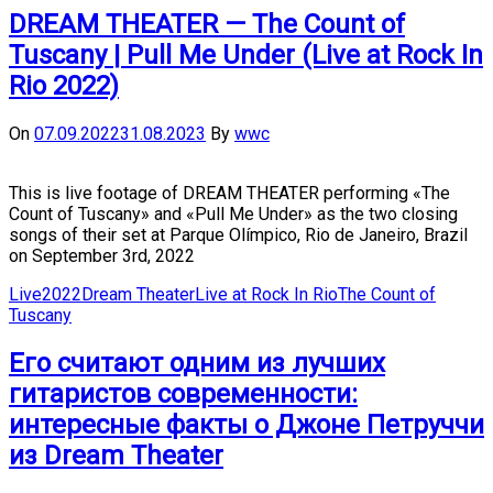
DREAM THEATER — The Count of
Tuscany | Pull Me Under (Live at Rock In
Rio 2022)
On
07.09.2022
31.08.2023
By
wwc
This is live footage of DREAM THEATER performing «The
Count of Tuscany» and «Pull Me Under» as the two closing
songs of their set at Parque Olímpico, Rio de Janeiro, Brazil
on September 3rd, 2022
Live
2022
Dream Theater
Live at Rock In Rio
The Count of
Tuscany
Его считают одним из лучших
гитаристов современности:
интересные факты о Джоне Петруччи
из Dream Theater