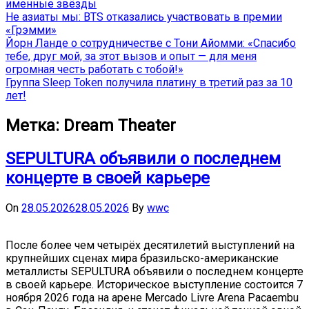
именные звёзды
Не азиаты мы: BTS отказались участвовать в премии
«Грэмми»
Йорн Ланде о сотрудничестве с Тони Айомми: «Спасибо
тебе, друг мой, за этот вызов и опыт — для меня
огромная честь работать с тобой!»
Группа Sleep Token получила платину в третий раз за 10
лет!
Метка:
Dream Theater
SEPULTURA объявили о последнем
концерте в своей карьере
On
28.05.2026
28.05.2026
By
wwc
После более чем четырёх десятилетий выступлений на
крупнейших сценах мира бразильско-американские
металлисты SEPULTURA объявили о последнем концерте
в своей карьере. Историческое выступление состоится 7
ноября 2026 года на арене Mercado Livre Arena Pacaembu