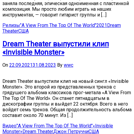
заняла последняя, эпическая одноименная с пластинкой
композиция. Мы просто любим играть на наших
инструментах, — говорит гитарист группы и […]
Релизы
"A View From The Top Of The World"
2021
Dream
Theater
США
Dream Theater выпустили клип
«Invisible Monster»
On
22.09.2021
31.08.2023
By
wwc
Dream Theater выпустили клип на новый сингл «Invisible
Monster». Это второй из представленных треков с
грядушего альбома классиков прог-метала «A View From
The Top Of The World». Он станет пятнадцатым в
дискографии группы и выйдет 22 октября. Всего в него
войдет семь треков. Общая продолжительность альбома
составит около 70 минут. Из […]
Видео
"A View From The Top Of The World"
«Invisible
Monster»
Dream Theater
Джон Петруччи
США