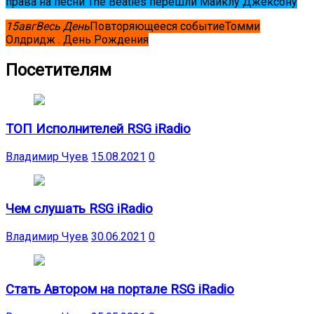
права на песни The Beatles перешли Майклу Джексону
15
авг
Весь День
Повторяющееся событие
Томми
Олдридж . День Рождения
Посетителям
ТОП Исполнителей RSG iRadio
Владимир Чуев
15.08.2021
0
Чем слушать RSG iRadio
Владимир Чуев
30.06.2021
0
Стать Автором на портале RSG iRadio