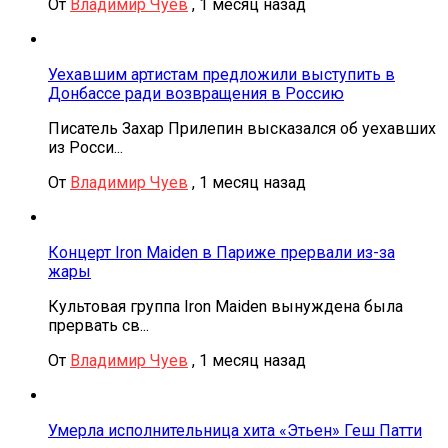
От
Владимир Чуев
,
1 месяц назад
Уехавшим артистам предложили выступить в
Донбассе ради возвращения в Россию
Писатель Захар Прилепин высказался об уехавших
из Росси...
От
Владимир Чуев
,
1 месяц назад
Концерт Iron Maiden в Париже прервали из-за
жары
Культовая группа Iron Maiden вынуждена была
прервать св...
От
Владимир Чуев
,
1 месяц назад
Умерла исполнительница хита «Этьен» Геш Патти