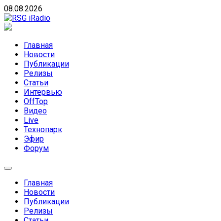
Skip
08.08.2026
to
content
RSG iRadio
RSG iRadio — Музыка различных музыкальных
направлений без возрастных ограничений
Главная
Новости
Публикации
Релизы
Статьи
Интервью
OffTop
Видео
Live
Технопарк
Эфир
Форум
Главная
Новости
Публикации
Релизы
Статьи