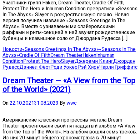
Участники групп Haken, Dream Theater, Cradle Of Filth,
Protest The Hero и Inhuman Condition превратили «Seasons
In The Abyss» Slayer в рождественскую песню. Новая
версия получила название «Seasons Greetings In The
Abyss». Вместе с узнаваемыми слэйеровскими
риффами и ритм-секцией в ней звучат рождественские
бубенцы и клавишное соло от Джордана Рудесса […]
Новости
«Seasons Greetings In The Abyss»
«Seasons In The
Abyss»
Cradle Of Filth
Dream Theater
Haken
Inhuman
Condition
Protest The Hero
Slayer
Джереми Клинг
Джордан
Рудесс
Дэниел Фёрт
Роди Уокер
Рэй Хирн
Чарли Гриффитс
Dream Theater — «A View from the Top
of the World» (2021)
On
22.10.2021
31.08.2023
By
wwc
Американские классики прогрессив-метала Dream
Theater презентовали свой пятнадцатый альбом «A View
from the Top of the World». На альбом вошли семь треков.
Из них 20 минут общего хронометража в 70 минут