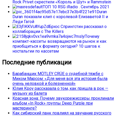
Rock Privet скрестили «Король и Шут» и Rammstein
ТОП 10 RSG iRadio . Сентябрь 2021
Duran
Duran показали клип с королевой Елизаветой II и
Леди Гагой
Брюс Спрингстин рассказал о
коллаборации с The Killers
Почему
компакт-кассеты возвращаются на рынок и как
приобщиться к формату сегодня? 10 шагов к
ностальгии по кассетам
Последние публикации
Барабанщик MÖTLEY CRÜE о судебной тяжбе с
Миком Марсом: «Для меня вся эта история была
очень неловкой и болезненной»
Юлия Кроу рассказала о том, как пришла в рок —
музыку из балета
Красная зона: Почему звукорежиссеры проклинали
альбом «In Rock» группы Deep Purple при
мастеринге?
Как сибирский панк повлиял на звучание русского