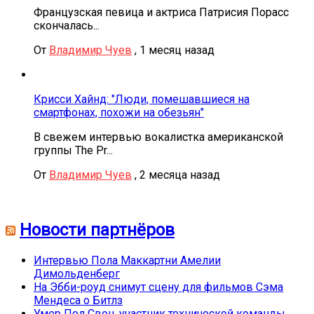
Французская певица и актриса Патрисия Порасс
скончалась...
От
Владимир Чуев
,
1 месяц назад
Крисси Хайнд: "Люди, помешавшиеся на
смартфонах, похожи на обезьян"
В свежем интервью вокалистка американской
группы The Pr...
От
Владимир Чуев
,
2 месяца назад
Новости партнёров
Интервью Пола Маккартни Амелии
Димольденберг
На Эбби-роуд снимут сцену для фильмов Сэма
Мендеса о Битлз
Умер Пол Свон, участник технической команды