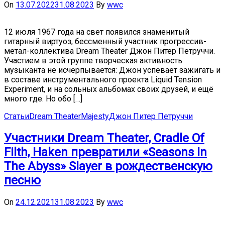
On
13.07.2022
31.08.2023
By
wwc
12 июля 1967 года на свет появился знаменитый
гитарный виртуоз, бессменный участник прогрессив-
метал-коллектива Dream Theater Джон Питер Петруччи.
Участием в этой группе творческая активность
музыканта не исчерпывается: Джон успевает зажигать и
в составе инструментального проекта Liquid Tension
Experiment, и на сольных альбомах своих друзей, и ещё
много где. Но обо […]
Статьи
Dream Theater
Majesty
Джон Питер Петруччи
Участники Dream Theater, Cradle Of
Filth, Haken превратили «Seasons In
The Abyss» Slayer в рождественскую
песню
On
24.12.2021
31.08.2023
By
wwc