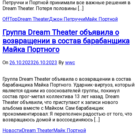
Петруччи и Портной принимали все важные решения в
Dream Theater. Потеря половины […]
OffTop
Dream Theater
Джон Петруччи
Майк Портной
Группа Dream Theater объявила о
возвращении в состав барабанщика
Майка Портного
On
26.10.2023
26.10.2023
By
wwc
Группа Dream Theater объявила о возвращении в состав
барабанщика Майка Портного. Ударник-виртуоз, который
является одним из сооснователей группы, покинул
состав прог-метал коллектива 13 лет назад. Dream
Theater объявили, что приступают к записи нового
альбома вместе с Майком. Сам барабанщик
прокомментировал: Я переполнен радостью от того, что
возвращаюсь домой и воссоединяюсь […]
Новости
Dream Theater
Майк Портной