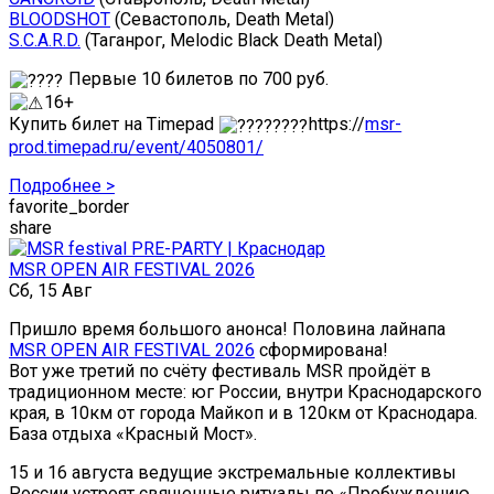
BLOODSHOT
(Севастополь, Death Metal)
S.C.A.R.D.
(Таганрог, Melodic Black Death Metal)
Первые 10 билетов по 700 руб.
16+
Купить билет на Timepad
https://
msr-
prod.timepad.ru/event/4050801/
Подробнее >
favorite_border
share
MSR OPEN AIR FESTIVAL 2026
Сб, 15 Авг
Пришло время большого анонса! Половина лайнапа
MSR OPEN AIR FESTIVAL 2026
сформирована!
Вот уже третий по счёту фестиваль MSR пройдёт в
традиционном месте: юг России, внутри Краснодарского
края, в 10км от города Майкоп и в 120км от Краснодара.
База отдыха «Красный Мост».
15 и 16 августа ведущие экстремальные коллективы
России устроят священные ритуалы по «Пробуждению