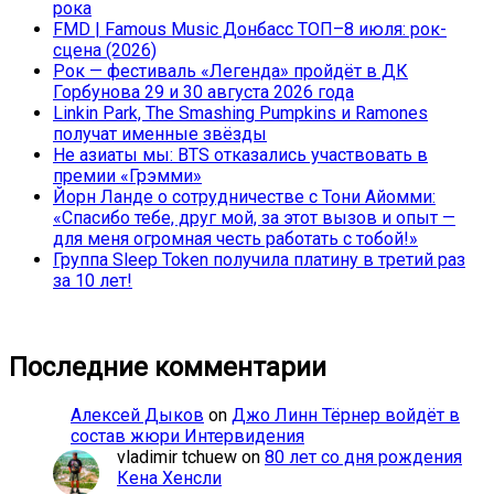
рока
FMD | Famous Music Донбасс ТОП–8 июля: рок-
сцена (2026)
Рок — фестиваль «Легенда» пройдёт в ДК
Горбунова 29 и 30 августа 2026 года
Linkin Park, The Smashing Pumpkins и Ramones
получат именные звёзды
Не азиаты мы: BTS отказались участвовать в
премии «Грэмми»
Йорн Ланде о сотрудничестве с Тони Айомми:
«Спасибо тебе, друг мой, за этот вызов и опыт —
для меня огромная честь работать с тобой!»
Группа Sleep Token получила платину в третий раз
за 10 лет!
Последние комментарии
Алексей Дыков
on
Джо Линн Тёрнер войдёт в
состав жюри Интервидения
vladimir tchuew
on
80 лет со дня рождения
Кена Хенсли