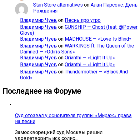
Stan Store alternatives
on
Алан Парсонс. День
Рождения
Владимир Чуев
on
Песнь про утро
Владимир Чуев
on
GUNSHIP — Ghost (feat. @Power
Glove)
Владимир Чуев
on
MÄDHOUSE — «Love Is Blind»
Владимир Чуев
on
WARKINGS ft. The Queen of the
Damned — «Odin’s Sons»
Владимир Чуев
on
Orianthi — «Light It Up»
Владимир Чуев
on
Orianthi — «Light It Up»
Владимир Чуев
on
Thundermother — «Black And
Gold»
Последнее на Форуме
Суд отозвал у основателя группы «Мираж» права
на песни
Замоскворецкий суд Москвы решил
удовлетворить иск солис...