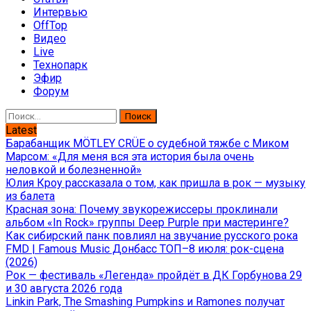
Интервью
OffTop
Видео
Live
Технопарк
Эфир
Форум
Найти:
Latest
Барабанщик MÖTLEY CRÜE о судебной тяжбе с Миком
Марсом: «Для меня вся эта история была очень
неловкой и болезненной»
Юлия Кроу рассказала о том, как пришла в рок — музыку
из балета
Красная зона: Почему звукорежиссеры проклинали
альбом «In Rock» группы Deep Purple при мастеринге?
Как сибирский панк повлиял на звучание русского рока
FMD | Famous Music Донбасс ТОП–8 июля: рок-сцена
(2026)
Рок — фестиваль «Легенда» пройдёт в ДК Горбунова 29
и 30 августа 2026 года
Linkin Park, The Smashing Pumpkins и Ramones получат