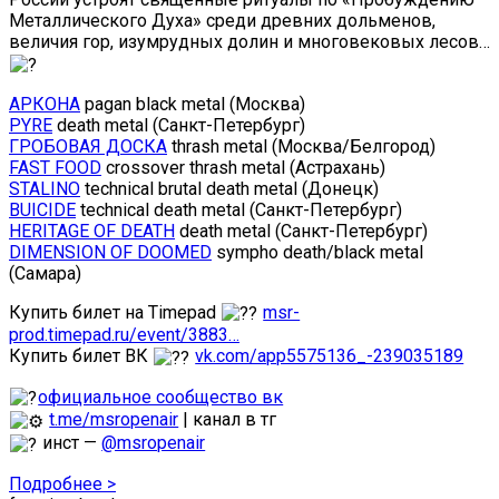
Металлического Духа» среди древних дольменов,
величия гор, изумрудных долин и многовековых лесов…
АРКОНА
pagan black metal (Москва)
PYRE
death metal (Санкт-Петербург)
ГРОБОВАЯ ДОСКА
thrash metal (Москва/Белгород)
FAST FOOD
crossover thrash metal (Астрахань)
STALINO
technical brutal death metal (Донецк)
BUICIDE
technical death metal (Санкт-Петербург)
HERITAGE OF DEATH
death metal (Санкт-Петербург)
DIMENSION OF DOOMED
sympho death/black metal
(Самара)
Купить билет на Timepad
msr-
prod.timepad.ru/event/3883…
Купить билет ВК
vk.com/app5575136_-239035189
официальное сообщество вк
t.me/msropenair
| канал в тг
инст —
@msropenair
Подробнее >