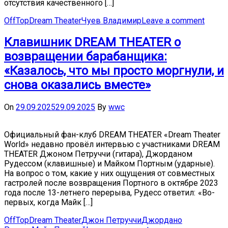
отсутствия качественного […]
OffTop
Dream Theater
Чуев Владимир
Leave a comment
Клавишник DREAM THEATER о
возвращении барабанщика:
«Казалось, что мы просто моргнули, и
снова оказались вместе»
On
29.09.2025
29.09.2025
By
wwc
Официальный фан-клуб DREAM THEATER «Dream Theater
World» недавно провёл интервью с участниками DREAM
THEATER Джоном Петруччи (гитара), Джорданом
Рудессом (клавишные) и Майком Портным (ударные).
На вопрос о том, какие у них ощущения от совместных
гастролей после возвращения Портного в октябре 2023
года после 13-летнего перерыва, Рудесс ответил: «Во-
первых, когда Майк […]
OffTop
Dream Theater
Джон Петруччи
Джордано