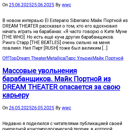
On
25.06.2025
25.06.2025
By
wwc
В новом интервью El Estepario Siberiano Майк Портной из
DREAM THEATER рассказал о том, кто его вдохновил
начать играть на барабанах: «Я часто говорю о Ките Муне
[THE WHO]. Но есть ещё куча других барабанщиков.
Ринго Старр [THE BEATLES] очень сильно на меня
повлиял. Нил Пирт [RUSH] тоже был великим […]
OffTop
Dream Theater
Metallica
Ларс Ульрих
Майк Портной
Массовые увольнения
барабанщиков. Майк Портной из
DREAM THEATER опасается за свою
карьеру
On
26.05.2025
26.05.2025
By
wwc
Недавно я поделился с читателями публикацией своей
очередной конспирологической теории, в которой