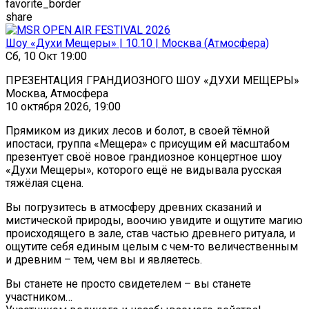
favorite_border
share
Шоу «Духи Мещеры» | 10.10 | Москва (Атмосфера)
Сб, 10 Окт 19:00
ПРЕЗЕНТАЦИЯ ГРАНДИОЗНОГО ШОУ «ДУХИ МЕЩЕРЫ»
Москва, Атмосфера
10 октября 2026, 19:00
Прямиком из диких лесов и болот, в своей тёмной
ипостаси, группа «Мещера» с присущим ей масштабом
презентует своё новое грандиозное концертное шоу
«Духи Мещеры», которого ещё не видывала русская
тяжёлая сцена.
Вы погрузитесь в атмосферу древних сказаний и
мистической природы, воочию увидите и ощутите магию
происходящего в зале, став частью древнего ритуала, и
ощутите себя единым целым с чем-то величественным
и древним – тем, чем вы и являетесь.
Вы станете не просто свидетелем – вы станете
участником…