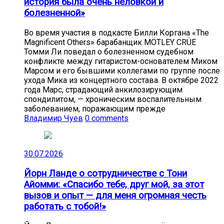
история была очень неловкой и
болезненной»
Во время участия в подкасте Билли Коргана «The
Magnificent Others» барабанщик MÖTLEY CRÜE
Томми Ли поведал о болезненном судебном
конфликте между гитаристом-основателем Миком
Марсом и его бывшими коллегами по группе после
ухода Мика из концертного состава. В октябре 2022
года Марс, страдающий анкилозирующим
спондилитом, — хроническим воспалительным
заболеванием, поражающим прежде
Владимир Чуев
0 comments
30.07.2026
Йорн Ланде о сотрудничестве с Тони
Айомми: «Спасибо тебе, друг мой, за этот
вызов и опыт — для меня огромная честь
работать с тобой!»