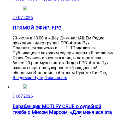
27.07.2026
ПРЯМОЙ ЭФИР: F.P.G
23 июля в 13:00 в «Шоу Дня» на НАШЕм Радио
приходил лидер группы F.P.G Антон Пух.
Поделиться записью в: 1 1Поделиться
Публикации с похожим содержанием: «Я остаюсь»:
Гарик Сукачев выпустил клип, в котором снял
более 20 рок-музыкантов Лидер F.P.G. Антон Пух
назвал секрет популярности «Гражданской
обороны» Интервью с Антоном Пухом «ПилОт»,
Владимир Чуев
0 comments
31.07.2026
Барабанщик MÖTLEY CRÜE о судебной
тяжбе с Миком Марсом: «Для меня вся эта