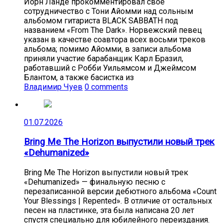
Йорн Ланде прокомментировал своё
сотрудничество с Тони Айомми над сольным
альбомом гитариста BLACK SABBATH под
названием «From The Dark». Норвежский певец
указан в качестве соавтора всех восьми треков
альбома; помимо Айомми, в записи альбома
приняли участие барабанщик Карл Бразил,
работавший с Робби Уильямсом и Джеймсом
Блантом, а также басистка из
Владимир Чуев
0 comments
01.07.2026
Bring Me The Horizon выпустили новый трек
«Dehumanized»
Bring Me The Horizon выпустили новый трек
«Dehumanized» — финальную песню с
перезаписанной версии дебютного альбома «Count
Your Blessings | Repented». В отличие от остальных
песен на пластинке, эта была написана 20 лет
спустя специально для юбилейного переиздания.