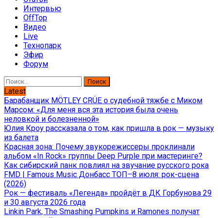
Интервью
OffTop
Видео
Live
Технопарк
Эфир
Форум
Найти:
Latest
Барабанщик MÖTLEY CRÜE о судебной тяжбе с Миком
Марсом: «Для меня вся эта история была очень
неловкой и болезненной»
Юлия Кроу рассказала о том, как пришла в рок — музыку
из балета
Красная зона: Почему звукорежиссеры проклинали
альбом «In Rock» группы Deep Purple при мастеринге?
Как сибирский панк повлиял на звучание русского рока
FMD | Famous Music Донбасс ТОП–8 июля: рок-сцена
(2026)
Рок — фестиваль «Легенда» пройдёт в ДК Горбунова 29
и 30 августа 2026 года
Linkin Park, The Smashing Pumpkins и Ramones получат