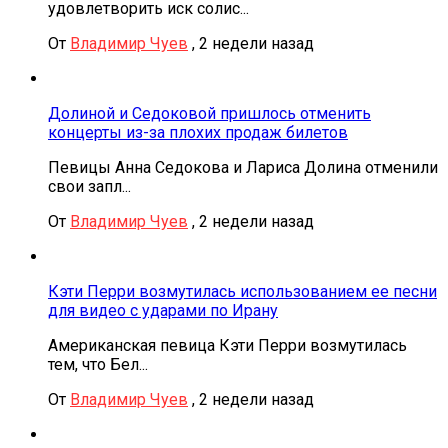
удовлетворить иск солис...
От
Владимир Чуев
,
2 недели назад
Долиной и Седоковой пришлось отменить
концерты из-за плохих продаж билетов
Певицы Анна Седокова и Лариса Долина отменили
свои запл...
От
Владимир Чуев
,
2 недели назад
Кэти Перри возмутилась использованием ее песни
для видео с ударами по Ирану
Американская певица Кэти Перри возмутилась
тем, что Бел...
От
Владимир Чуев
,
2 недели назад