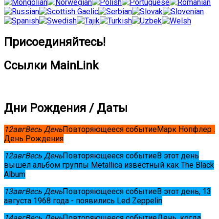
Присоединяйтесь!
Ссылки MainLink
Дни Рождения / Даты
12
авг
Весь День
Повторяющееся событие
Марк Нопфлер .
День Рождения
12
авг
Весь День
Повторяющееся событие
В этот день
вышел альбом группы Metallica известный как The Black
Album
13
авг
Весь День
Повторяющееся событие
В этот день, 13
августа 1968 года - появились Led Zeppelin
14
авг
Весь День
Повторяющееся событие
День, когда