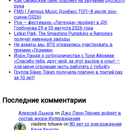
Как сибирский панк повлиял на звучание русского
рока
FMD | Famous Music Донбасс ТОП–8 июля: рок-
сцена (2026)
Рок — фестиваль «Легенда» пройдёт в ДК
Горбунова 29 и 30 августа 2026 года
Linkin Park, The Smashing Pumpkins и Ramones
получат именные звёзды
Не азиаты мы: BTS отказались участвовать в
премии «Грэмми»
Йорн Ланде о сотрудничестве с Тони Айомми:
«Спасибо тебе, друг мой, за этот вызов и опыт —
для меня огромная честь работать с тобой!»
Группа Sleep Token получила платину в третий раз
за 10 лет!
Последние комментарии
Алексей Дыков
on
Джо Линн Тёрнер войдёт в
состав жюри Интервидения
vladimir tchuew
on
80 лет со дня рождения
Кена Хенсли