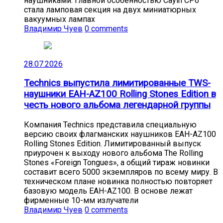
наушниками. Главной особенностью Cayin CP6
стала ламповая секция на двух миниатюрных
вакуумных лампах
Владимир Чуев
0 comments
28.07.2026
Technics выпустила лимитированные TWS-
наушники EAH-AZ100 Rolling Stones Edition в
честь нового альбома легендарной группы
Компания Technics представила специальную
версию своих флагманских наушников EAH-AZ100
Rolling Stones Edition. Лимитированный выпуск
приурочен к выходу нового альбома The Rolling
Stones «Foreign Tongues», а общий тираж новинки
составит всего 5000 экземпляров по всему миру. В
техническом плане новинка полностью повторяет
базовую модель EAH-AZ100. В основе лежат
фирменные 10-мм излучатели
Владимир Чуев
0 comments