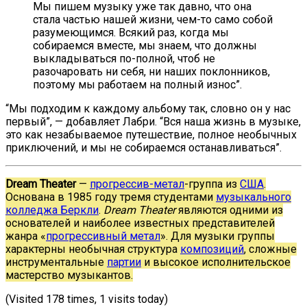
Мы пишем музыку уже так давно, что она
стала частью нашей жизни, чем-то само собой
разумеющимся. Всякий раз, когда мы
собираемся вместе, мы знаем, что должны
выкладываться по-полной, чтоб не
разочаровать ни себя, ни наших поклонников,
поэтому мы работаем на полный износ”.
“Мы подходим к каждому альбому так, словно он у нас
первый”, — добавляет Лабри. “Вся наша жизнь в музыке,
это как незабываемое путешествие, полное необычных
приключений, и мы не собираемся останавливаться”.
Dream Theater
—
прогрессив-метал
-группа из
США
.
Основана в 1985 году тремя студентами
музыкального
колледжа Беркли
.
Dream Theater
являются одними из
основателей и наиболее известных представителей
жанра «
прогрессивный метал
». Для музыки группы
характерны необычная структура
композиций
, сложные
инструментальные
партии
и высокое исполнительское
мастерство музыкантов.
(Visited 178 times, 1 visits today)