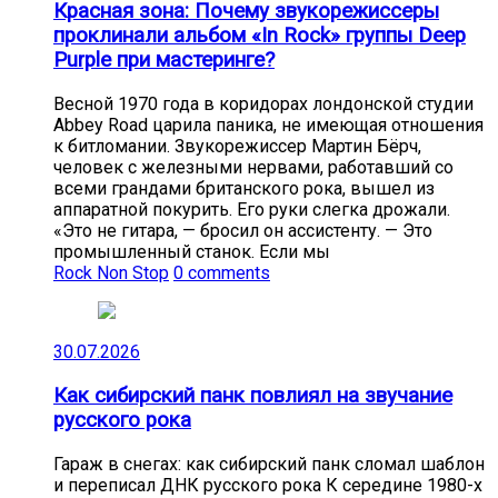
Красная зона: Почему звукорежиссеры
проклинали альбом «In Rock» группы Deep
Purple при мастеринге?
Весной 1970 года в коридорах лондонской студии
Abbey Road царила паника, не имеющая отношения
к битломании. Звукорежиссер Мартин Бёрч,
человек с железными нервами, работавший со
всеми грандами британского рока, вышел из
аппаратной покурить. Его руки слегка дрожали.
«Это не гитара, — бросил он ассистенту. — Это
промышленный станок. Если мы
Rock Non Stop
0 comments
30.07.2026
Как сибирский панк повлиял на звучание
русского рока
Гараж в снегах: как сибирский панк сломал шаблон
и переписал ДНК русского рока К середине 1980-х