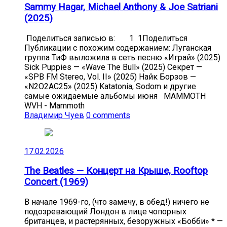
Sammy Hagar, Michael Anthony & Joe Satriani
(2025)
Поделиться записью в: 1 1Поделиться
Публикации с похожим содержанием: Луганская
группа ТиФ выложила в сеть песню «Играй» (2025)
Sick Puppies — «Wave The Bull» (2025) Секрет —
«SPB FM Stereo, Vol. II» (2025) Найк Борзов —
«N2O2AC25» (2025) Katatonia, Sodom и другие
самые ожидаемые альбомы июня MAMMOTH
WVH - Mammoth
Владимир Чуев
0 comments
17.02.2026
The Beatles — Концерт на Крыше, Rooftop
Concert (1969)
В начале 1969-го, (что замечу, в обед!) ничего не
подозревающий Лондон в лице чопорных
британцев, и растерянных, безоружных «Бобби» * —