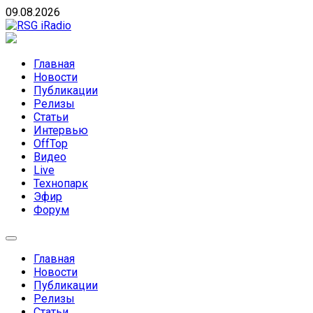
Skip
09.08.2026
to
content
RSG iRadio
RSG iRadio — Музыка различных музыкальных
направлений без возрастных ограничений
Главная
Новости
Публикации
Релизы
Статьи
Интервью
OffTop
Видео
Live
Технопарк
Эфир
Форум
Главная
Новости
Публикации
Релизы
Статьи