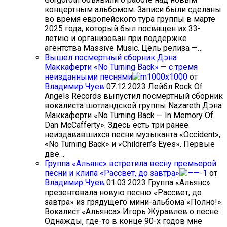
концертным альбомом. Записи были сделаны
во время европейского тура группы в марте
2025 года, который был посвящен их 33-
летию и организован при поддержке
агентства Massive Music. Цель релиза —…
Вышел посмертный сборник Дэна
Маккаферти «No Turning Back» — с тремя
неизданными песнями
от
Владимир Чуев
07.12.2023
Лейбл Rock Of
Angels Records выпустил посмертный сборник
вокалиста шотландской группы Nazareth Дэна
Маккаферти «No Turning Back — In Memory Of
Dan McCafferty». Здесь есть три ранее
неиздававшихся песни музыканта «Occident»,
«No Turning Back» и «Children’s Eyes». Первые
две…
Группа «Альянс» встретила весну премьерой
песни и клипа «Рассвет, до завтра»
от
Владимир Чуев
01.03.2023
Группа «Альянс»
презентовала новую песню «Рассвет, до
завтра» из грядущего мини-альбома «Полно!».
Вокалист «Альянса» Игорь Журавлев о песне:
Однажды, где-то в конце 90-х годов мне