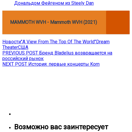
Дональдом Фейгеном из Steely Dan
MAMMOTH WVH - Mammoth WVH (2021)
Новости
"A View From The Top Of The World"
Dream
Theater
США
Навигация
Previous
PREVIOUS POST
Бренд Bladelius возвращается на
post:
российский рынок
по
Next
NEXT POST
История: первые концерты Korn
записям
post:
Возможно вас заинтересует