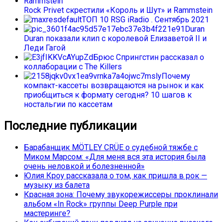
Rock Privet скрестили «Король и Шут» и Rammstein
ТОП 10 RSG iRadio . Сентябрь 2021
Duran
Duran показали клип с королевой Елизаветой II и
Леди Гагой
Брюс Спрингстин рассказал о
коллаборации с The Killers
Почему
компакт-кассеты возвращаются на рынок и как
приобщиться к формату сегодня? 10 шагов к
ностальгии по кассетам
Последние публикации
Барабанщик MÖTLEY CRÜE о судебной тяжбе с
Миком Марсом: «Для меня вся эта история была
очень неловкой и болезненной»
Юлия Кроу рассказала о том, как пришла в рок —
музыку из балета
Красная зона: Почему звукорежиссеры проклинали
альбом «In Rock» группы Deep Purple при
мастеринге?