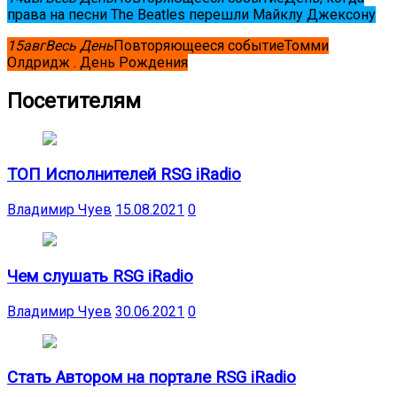
права на песни The Beatles перешли Майклу Джексону
15
авг
Весь День
Повторяющееся событие
Томми
Олдридж . День Рождения
Посетителям
ТОП Исполнителей RSG iRadio
Владимир Чуев
15.08.2021
0
Чем слушать RSG iRadio
Владимир Чуев
30.06.2021
0
Стать Автором на портале RSG iRadio