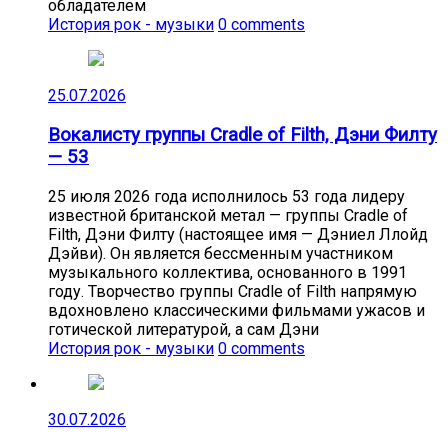
обладателем
История рок - музыки
0 comments
25.07.2026
Вокалисту группы Cradle of Filth, Дэни Филту
— 53
25 июля 2026 года исполнилось 53 года лидеру
известной британской метал — группы Cradle of
Filth, Дэни Филту (настоящее имя — Дэниел Ллойд
Дэйви). Он является бессменным участником
музыкального коллектива, основанного в 1991
году. Творчество группы Cradle of Filth напрямую
вдохновлено классическими фильмами ужасов и
готической литературой, а сам Дэни
История рок - музыки
0 comments
30.07.2026