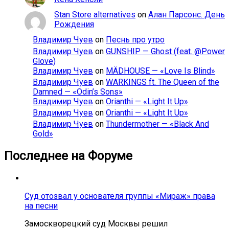
Stan Store alternatives
on
Алан Парсонс. День
Рождения
Владимир Чуев
on
Песнь про утро
Владимир Чуев
on
GUNSHIP — Ghost (feat. @Power
Glove)
Владимир Чуев
on
MÄDHOUSE — «Love Is Blind»
Владимир Чуев
on
WARKINGS ft. The Queen of the
Damned — «Odin’s Sons»
Владимир Чуев
on
Orianthi — «Light It Up»
Владимир Чуев
on
Orianthi — «Light It Up»
Владимир Чуев
on
Thundermother — «Black And
Gold»
Последнее на Форуме
Суд отозвал у основателя группы «Мираж» права
на песни
Замоскворецкий суд Москвы решил