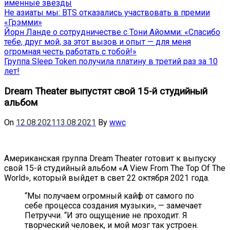
именные звёзды
Не азиаты мы: BTS отказались участвовать в премии
«Грэмми»
Йорн Ланде о сотрудничестве с Тони Айомми: «Спасибо
тебе, друг мой, за этот вызов и опыт — для меня
огромная честь работать с тобой!»
Группа Sleep Token получила платину в третий раз за 10
лет!
Dream Theater выпустят свой 15-й студийный
альбом
On
12.08.2021
13.08.2021
By
wwc
Американская группа Dream Theater готовит к выпуску
свой 15-й студийный альбом «A View From The Top Of The
World», который выйдет в свет 22 октября 2021 года.
“Мы получаем огромный кайф от самого по
себе процесса создания музыки», — замечает
Петруччи. “И это ощущение не проходит. Я
творческий человек, и мой мозг так устроен.