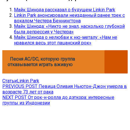
Майк Шинода рассказал о будущем Linkin Park
Linkin Park анонсировали неизданный ранее трек с
вокалом Честера Беннингтона
Майк Шинода: «Никто не знал, насколько глубокой
была депрессия у Честера»
Майк Шинода о нелюбви к ню-металу: «Нам не
нравился весь этот пацанский рок»
Песня AC/DC, которую группа
отказывается играть вживую
Статьи
Linkin Park
Навигация
Previous
PREVIOUS POST
Певица Оливия Ньютон-Джон умерла в
post:
возрасте 73 лет от рака
по
Next
NEXT POST
От рок-н-ролла до дэткора: интересные
записям
post:
группы из Индонезии