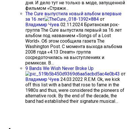
дня. И дело тут не только в моде, запущенной
фильмом «Стражи…
The Cure выпустила новый альбом впервые
за 16 лет
от
Владимир Чуев
02.11.2024
Британская рок-
группа The Cure выпустила первый за 16 лет
альбом под названием «Songs of a Lost
World». Об этом сообщила газета The
Washington Post. С момента выхода альбома
2008 года «4:13 Dream» группа
сосредоточилась на выступлениях и
ремиксах. В…
9 Bands We Wish Never Broke Up
от
Владимир Чуев
24.03.2022
R.E.M. Ok, we kick
off this list with a band that rose to fame in the
1980s and thus, were considered the pioneers of
alternative rock. By the end of the decade, the
band had established their signature musical…