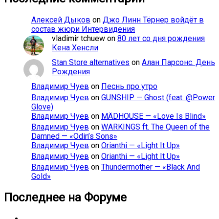
Алексей Дыков
on
Джо Линн Тёрнер войдёт в
состав жюри Интервидения
vladimir tchuew
on
80 лет со дня рождения
Кена Хенсли
Stan Store alternatives
on
Алан Парсонс. День
Рождения
Владимир Чуев
on
Песнь про утро
Владимир Чуев
on
GUNSHIP — Ghost (feat. @Power
Glove)
Владимир Чуев
on
MÄDHOUSE — «Love Is Blind»
Владимир Чуев
on
WARKINGS ft. The Queen of the
Damned — «Odin’s Sons»
Владимир Чуев
on
Orianthi — «Light It Up»
Владимир Чуев
on
Orianthi — «Light It Up»
Владимир Чуев
on
Thundermother — «Black And
Gold»
Последнее на Форуме