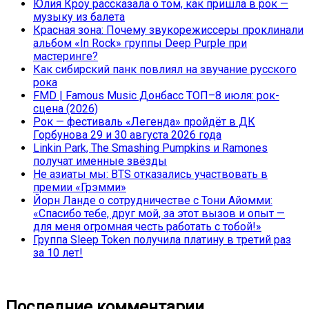
Юлия Кроу рассказала о том, как пришла в рок —
музыку из балета
Красная зона: Почему звукорежиссеры проклинали
альбом «In Rock» группы Deep Purple при
мастеринге?
Как сибирский панк повлиял на звучание русского
рока
FMD | Famous Music Донбасс ТОП–8 июля: рок-
сцена (2026)
Рок — фестиваль «Легенда» пройдёт в ДК
Горбунова 29 и 30 августа 2026 года
Linkin Park, The Smashing Pumpkins и Ramones
получат именные звёзды
Не азиаты мы: BTS отказались участвовать в
премии «Грэмми»
Йорн Ланде о сотрудничестве с Тони Айомми:
«Спасибо тебе, друг мой, за этот вызов и опыт —
для меня огромная честь работать с тобой!»
Группа Sleep Token получила платину в третий раз
за 10 лет!
Последние комментарии