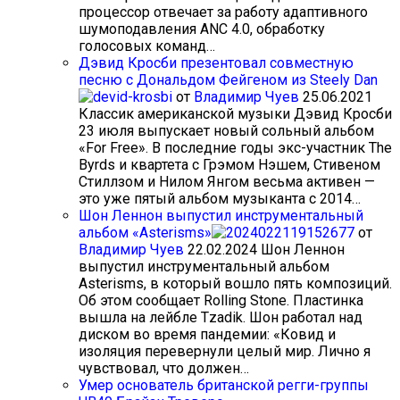
процессор отвечает за работу адаптивного
шумоподавления ANC 4.0, обработку
голосовых команд…
Дэвид Кросби презентовал совместную
песню с Дональдом Фейгеном из Steely Dan
от
Владимир Чуев
25.06.2021
Классик американской музыки Дэвид Кросби
23 июля выпускает новый сольный альбом
«For Free». В последние годы экс-участник The
Byrds и квартета с Грэмом Нэшем, Стивеном
Стиллзом и Нилом Янгом весьма активен —
это уже пятый альбом музыканта с 2014…
Шон Леннон выпустил инструментальный
альбом «Asterisms»
от
Владимир Чуев
22.02.2024
Шон Леннон
выпустил инструментальный альбом
Asterisms, в который вошло пять композиций.
Об этом сообщает Rolling Stone. Пластинка
вышла на лейбле Tzadik. Шон работал над
диском во время пандемии: «Ковид и
изоляция перевернули целый мир. Лично я
чувствовал, что должен…
Умер основатель британской регги-группы