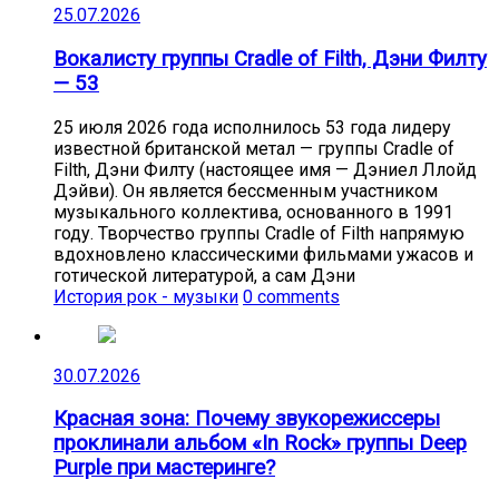
25.07.2026
Вокалисту группы Cradle of Filth, Дэни Филту
— 53
25 июля 2026 года исполнилось 53 года лидеру
известной британской метал — группы Cradle of
Filth, Дэни Филту (настоящее имя — Дэниел Ллойд
Дэйви). Он является бессменным участником
музыкального коллектива, основанного в 1991
году. Творчество группы Cradle of Filth напрямую
вдохновлено классическими фильмами ужасов и
готической литературой, а сам Дэни
История рок - музыки
0 comments
30.07.2026
Красная зона: Почему звукорежиссеры
проклинали альбом «In Rock» группы Deep
Purple при мастеринге?