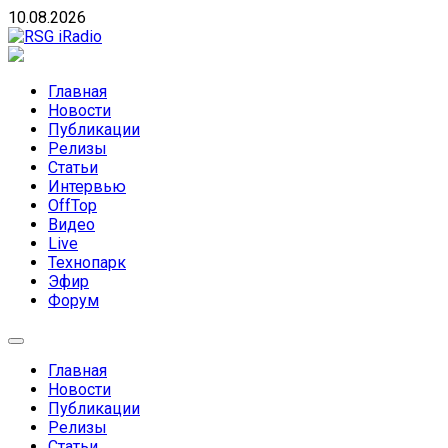
Skip
10.08.2026
to
content
RSG iRadio
RSG iRadio — Музыка различных музыкальных
направлений без возрастных ограничений
Главная
Новости
Публикации
Релизы
Статьи
Интервью
OffTop
Видео
Live
Технопарк
Эфир
Форум
Главная
Новости
Публикации
Релизы
Статьи