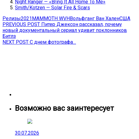
Night Ranger — «Bring It All Home To Me»
Smith/Kotzen — Solar Fire & Scars
Релизы
2021
MAMMOTH WVH
Вольфганг Ван Хален
США
Навигация
Previous
PREVIOUS POST
Питер Джексон рассказал, почему
post:
новый документальный сериал удивит поклонников
по
Битлз
записям
Next
NEXT POST
С днем фотографа…
post:
Возможно вас заинтересует
30.07.2026