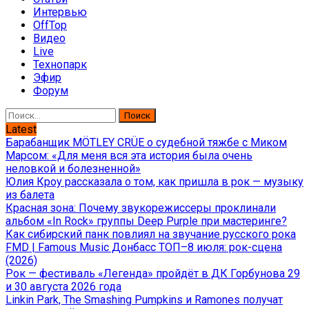
Интервью
OffTop
Видео
Live
Технопарк
Эфир
Форум
Найти:
Latest
Барабанщик MÖTLEY CRÜE о судебной тяжбе с Миком
Марсом: «Для меня вся эта история была очень
неловкой и болезненной»
Юлия Кроу рассказала о том, как пришла в рок — музыку
из балета
Красная зона: Почему звукорежиссеры проклинали
альбом «In Rock» группы Deep Purple при мастеринге?
Как сибирский панк повлиял на звучание русского рока
FMD | Famous Music Донбасс ТОП–8 июля: рок-сцена
(2026)
Рок — фестиваль «Легенда» пройдёт в ДК Горбунова 29
и 30 августа 2026 года
Linkin Park, The Smashing Pumpkins и Ramones получат