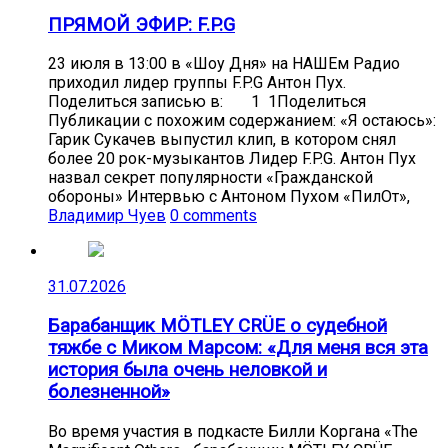
ПРЯМОЙ ЭФИР: F.P.G
23 июля в 13:00 в «Шоу Дня» на НАШЕм Радио
приходил лидер группы F.P.G Антон Пух.
Поделиться записью в: 1 1Поделиться
Публикации с похожим содержанием: «Я остаюсь»:
Гарик Сукачев выпустил клип, в котором снял
более 20 рок-музыкантов Лидер F.P.G. Антон Пух
назвал секрет популярности «Гражданской
обороны» Интервью с Антоном Пухом «ПилОт»,
Владимир Чуев
0 comments
31.07.2026
Барабанщик MÖTLEY CRÜE о судебной
тяжбе с Миком Марсом: «Для меня вся эта
история была очень неловкой и
болезненной»
Во время участия в подкасте Билли Коргана «The