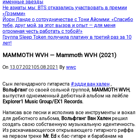
именные звёзды
Не азиаты мы: BTS отказались участвовать в премии
«Грэмми»
Йорн Ланде о сотрудничестве с Тони Айомми: «Спасибо
тебе, друг мой, за этот вызов и опыт — для меня
огромная честь работать с тобой!»
Группа Sleep Token получила платину в третий раз за 10
лет!
MAMMOTH WVH — Mammoth WVH (2021)
On
13.07.2021
05.08.2021
By
wwc
Сын легендарного гитариста
#
эдди ван хален
,
Вольфганг
со своей сольной группой,
MAMMOTH WVH
,
выпустил одноименный дебютный альбом на лейбле
Explorer1 Music Group/EX1 Records.
Написав все песни и исполнив все инструменты и вокал
для дебютного альбома,
Вольфганг Ван Хален
решил
создать свою собственную музыкальную идентичность.
Из раскачивающегося открывающего гитарного риффа
на первом треке
Mr. Ed
к бас-гитаре и барабанам на