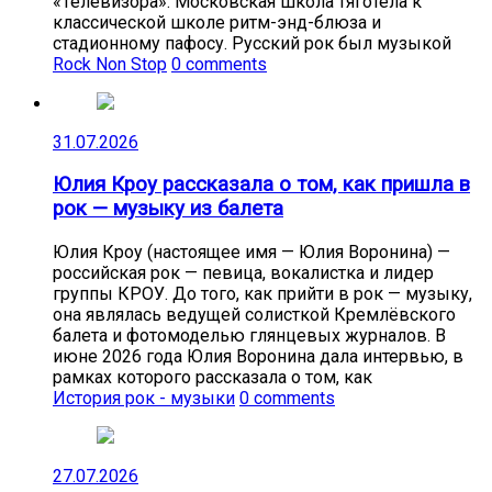
«Телевизора». Московская школа тяготела к
классической школе ритм-энд-блюза и
стадионному пафосу. Русский рок был музыкой
Rock Non Stop
0 comments
31.07.2026
Юлия Кроу рассказала о том, как пришла в
рок — музыку из балета
Юлия Кроу (настоящее имя — Юлия Воронина) —
российская рок — певица, вокалистка и лидер
группы КРОУ. До того, как прийти в рок — музыку,
она являлась ведущей солисткой Кремлёвского
балета и фотомоделью глянцевых журналов. В
июне 2026 года Юлия Воронина дала интервью, в
рамках которого рассказала о том, как
История рок - музыки
0 comments
27.07.2026