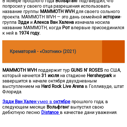
В ноябре прошлого года
Вольфганг
подтвердил, что
попросил у своего отца разрешения использовать
название группы
MAMMOTH WVH
для своего сольного
проекта. MAMMOTH WVH — это дань семейной
истории
-
группа
Эдди
и
Алекса Ван Халена
изначала носила
название
MAMMOTH, когда
Рот
впервые присоединился
к ней в
1974 году.
Крематорий - «Охотник» (2021)
MAMMOTH WVH
поддержит тур
GUNS N’ ROSES
по США,
который начнется
31 июля
на стадионе
Hersheypark
и
завершится в начале октября двухдневным
выступлением на
Hard Rock Live Arena
в Голливуде, штат
Флорида.
Эдди Ван Хален
умер в
октябре
прошлого года; в
следующем месяце
Вольфганг
выпустил свою
дебютную песню
Distance
в качестве дани уважения.