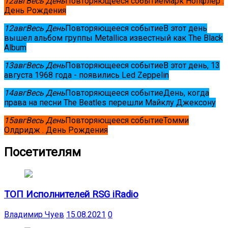
12
авг
Весь День
Повторяющееся событие
Марк Нопфлер .
День Рождения
12
авг
Весь День
Повторяющееся событие
В этот день
вышел альбом группы Metallica известный как The Black
Album
13
авг
Весь День
Повторяющееся событие
В этот день, 13
августа 1968 года - появились Led Zeppelin
14
авг
Весь День
Повторяющееся событие
День, когда
права на песни The Beatles перешли Майклу Джексону
15
авг
Весь День
Повторяющееся событие
Томми
Олдридж . День Рождения
Посетителям
ТОП Исполнителей RSG iRadio
Владимир Чуев
15.08.2021
0