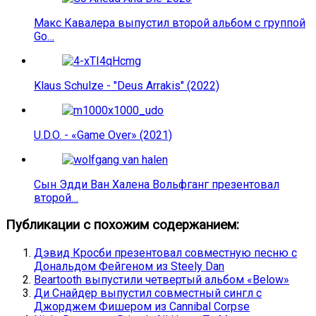
Макс Кавалера выпустил второй альбом с группой
Go…
Klaus Schulze - "Deus Arrakis" (2022)
U.D.O. - «Game Over» (2021)
Сын Эдди Ван Халена Вольфганг презентовал
второй…
Публикации с похожим содержанием:
Дэвид Кросби презентовал совместную песню с
Дональдом Фейгеном из Steely Dan
Beartooth выпустили четвертый альбом «Below»
Ди Снайдер выпустил совместный сингл с
Джорджем Фишером из Cannibal Corpse