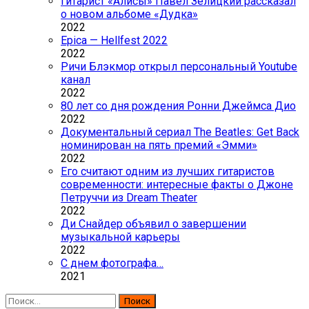
Гитарист «Алисы» Павел Зелицкий рассказал
о новом альбоме «Дудка»
2022
Epica — Hellfest 2022
2022
Ричи Блэкмор открыл персональный Youtube
канал
2022
80 лет со дня рождения Ронни Джеймса Дио
2022
Документальный сериал The Beatles: Get Back
номинирован на пять премий «Эмми»
2022
Его считают одним из лучших гитаристов
современности: интересные факты о Джоне
Петруччи из Dream Theater
2022
Ди Снайдер объявил о завершении
музыкальной карьеры
2022
С днем фотографа…
2021
Найти: