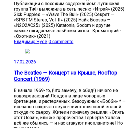
Публикации с похожим содержанием: Луганская
группа ТиФ выложила в сеть песню «Играй» (2025)
Sick Puppies — «Wave The Bull» (2025) Секрет —
«SPB FM Stereo, Vol. II» (2025) Найк Борзов —
«N2O2AC25» (2025) Katatonia, Sodom и другие
самые ожидаемые альбомы июня Крематорий -
«Охотник» (2021)
Владимир Чуев
0 comments
17.02.2026
The Beatles — Концерт на Крыше, Rooftop
Concert (1969)
В начале 1969-го, (что замечу, в обед!) ничего не
подозревающий Лондон в лице чопорных
британцев, и растерянных, безоружных «Бобби» * —
внезапно накрыло звуко-свистоплясовой волной
откуда-то сверху. Жители поначалу решили: «Опять
этот Лоза!», или же пророчества Герберта Уэллса
всё же сбылись — и нас атакуют инопланетяне! Но