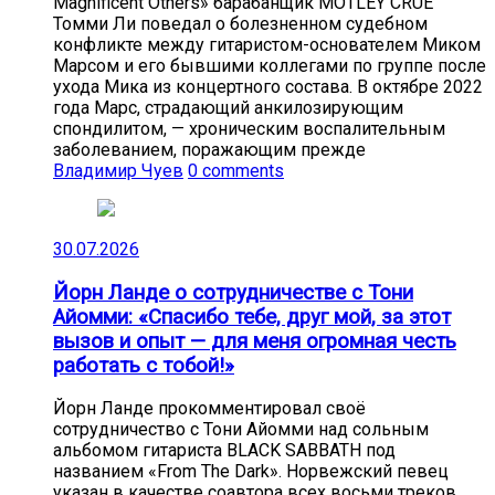
Magnificent Others» барабанщик MÖTLEY CRÜE
Томми Ли поведал о болезненном судебном
конфликте между гитаристом-основателем Миком
Марсом и его бывшими коллегами по группе после
ухода Мика из концертного состава. В октябре 2022
года Марс, страдающий анкилозирующим
спондилитом, — хроническим воспалительным
заболеванием, поражающим прежде
Владимир Чуев
0 comments
30.07.2026
Йорн Ланде о сотрудничестве с Тони
Айомми: «Спасибо тебе, друг мой, за этот
вызов и опыт — для меня огромная честь
работать с тобой!»
Йорн Ланде прокомментировал своё
сотрудничество с Тони Айомми над сольным
альбомом гитариста BLACK SABBATH под
названием «From The Dark». Норвежский певец
указан в качестве соавтора всех восьми треков