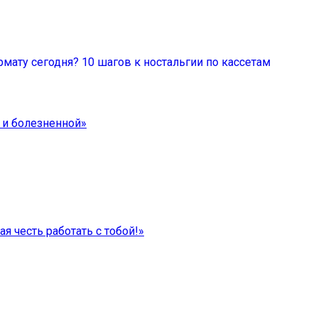
мату сегодня? 10 шагов к ностальгии по кассетам
 и болезненной»
я честь работать с тобой!»