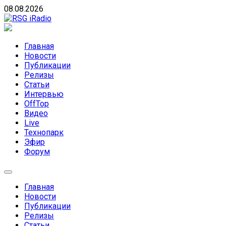
Skip
08.08.2026
to
content
RSG iRadio
RSG iRadio — Музыка различных музыкальных направлен
Главная
Новости
Публикации
Релизы
Статьи
Интервью
OffTop
Видео
Live
Технопарк
Эфир
Форум
Главная
Новости
Публикации
Релизы
Статьи