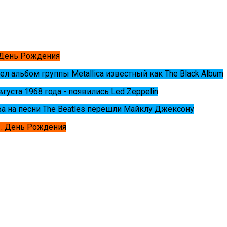
 День Рождения
ел альбом группы Metallica известный как The Black Album
августа 1968 года - появились Led Zeppelin
ва на песни The Beatles перешли Майклу Джексону
. День Рождения