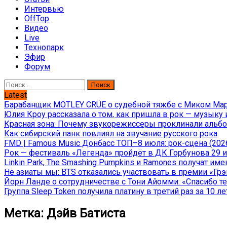
Интервью
OffTop
Видео
Live
Технопарк
Эфир
Форум
Найти:
Latest
Барабанщик MÖTLEY CRÜE о судебной тяжбе с Миком Марс
Юлия Кроу рассказала о том, как пришла в рок — музыку 
Красная зона: Почему звукорежиссеры проклинали альбом
Как сибирский панк повлиял на звучание русского рока
FMD | Famous Music Донбасс ТОП–8 июля: рок-сцена (202
Рок — фестиваль «Легенда» пройдёт в ДК Горбунова 29 и 
Linkin Park, The Smashing Pumpkins и Ramones получат и
Не азиаты мы: BTS отказались участвовать в премии «Гр
Йорн Ланде о сотрудничестве с Тони Айомми: «Спасибо теб
Группа Sleep Token получила платину в третий раз за 10 ле
Метка:
Дэйв Батиста