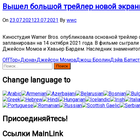
Вышел большой трейлер новой экра
On
23.07.2021
23.07.2021
By
wwc
Киностудия Warner Bros. опубликовала основной трейлер
запланирован на 14 октября 2021 года. В фильме сыграли
Джейсон Момоа и Хавьер Бардем. Наследник знаменитого
OffTop
«Дюна»
Джейсон Момоа
Джош Бролин
Дэйв Батист
Найти:
Change language to
Присоединяйтесь!
Ссылки MainLink