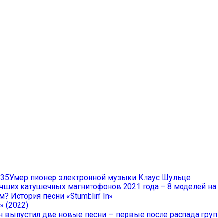
Умер пионер электронной музыки Клаус Шульце
учших катушечных магнитофонов 2021 года – 8 моделей н
? История песни «Stumblin’ In»
» (2022)
он выпустил две новые песни — первые после распада гру