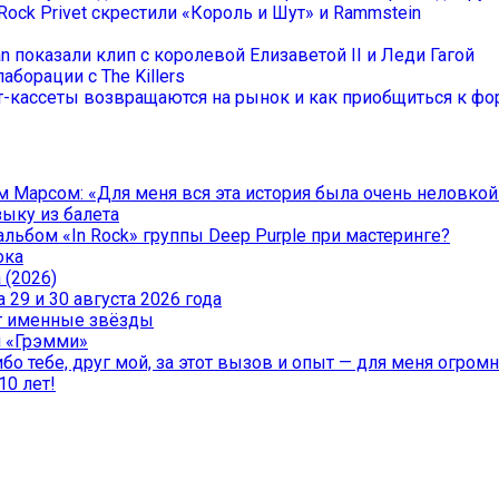
Rock Privet скрестили «Король и Шут» и Rammstein
an показали клип с королевой Елизаветой II и Леди Гагой
аборации с The Killers
-кассеты возвращаются на рынок и как приобщиться к фор
 Марсом: «Для меня вся эта история была очень неловкой
зыку из балета
льбом «In Rock» группы Deep Purple при мастеринге?
ока
 (2026)
29 и 30 августа 2026 года
чат именные звёзды
и «Грэмми»
о тебе, друг мой, за этот вызов и опыт — для меня огромна
10 лет!