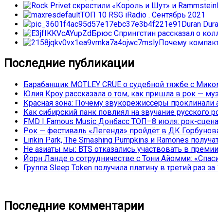
ТОП 10 RSG iRadio . Сентябрь 2021
Duran Dur
Брюс Спрингстин рассказал о колл
Почему компакт
Последние публикации
Барабанщик MÖTLEY CRÜE о судебной тяжбе с Миком
Юлия Кроу рассказала о том, как пришла в рок — му
Красная зона: Почему звукорежиссеры проклинали а
Как сибирский панк повлиял на звучание русского р
FMD | Famous Music Донбасс ТОП–8 июля: рок-сцена
Рок — фестиваль «Легенда» пройдёт в ДК Горбунова 
Linkin Park, The Smashing Pumpkins и Ramones полу
Не азиаты мы: BTS отказались участвовать в преми
Йорн Ланде о сотрудничестве с Тони Айомми: «Спасиб
Группа Sleep Token получила платину в третий раз за 
Последние комментарии