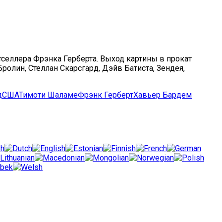
тселлера Фрэнка Герберта. Выход картины в прокат
олин, Стеллан Скарсгард, Дэйв Батиста, Зендея,
д
США
Тимоти Шаламе
Фрэнк Герберт
Хавьер Бардем