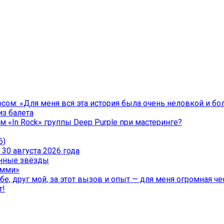
ом: «Для меня вся эта история была очень неловкой и бо
из балета
 «In Rock» группы Deep Purple при мастеринге?
6)
30 августа 2026 года
менные звёзды
эмми»
е, друг мой, за этот вызов и опыт — для меня огромная чес
т!