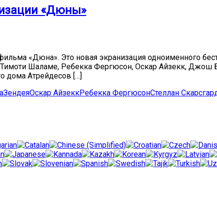
низации «Дюны»
 фильма «Дюна». Это новая экранизация одноименного бес
 Тимоти Шаламе, Ребекка Фергюсон, Оскар Айзекк, Джош Бр
 дома Атрейдесов […]
а
Зендея
Оскар Айзекк
Ребекка Фергюсон
Стеллан Скарсгар