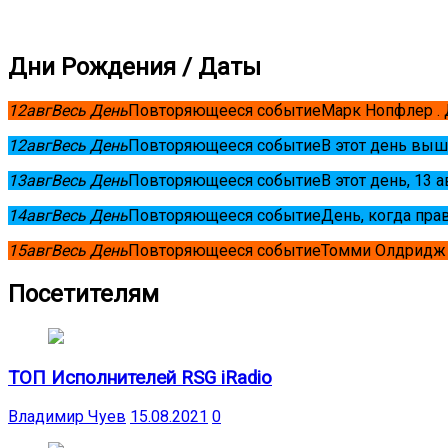
Дни Рождения / Даты
12
авг
Весь День
Повторяющееся событие
Марк Нопфлер .
12
авг
Весь День
Повторяющееся событие
В этот день выш
13
авг
Весь День
Повторяющееся событие
В этот день, 13 
14
авг
Весь День
Повторяющееся событие
День, когда пра
15
авг
Весь День
Повторяющееся событие
Томми Олдридж 
Посетителям
ТОП Исполнителей RSG iRadio
Владимир Чуев
15.08.2021
0