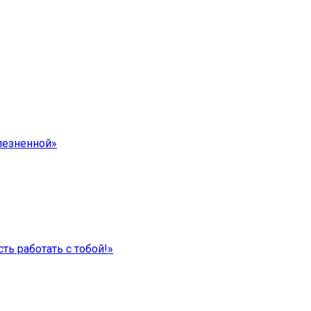
лезненной»
ть работать с тобой!»