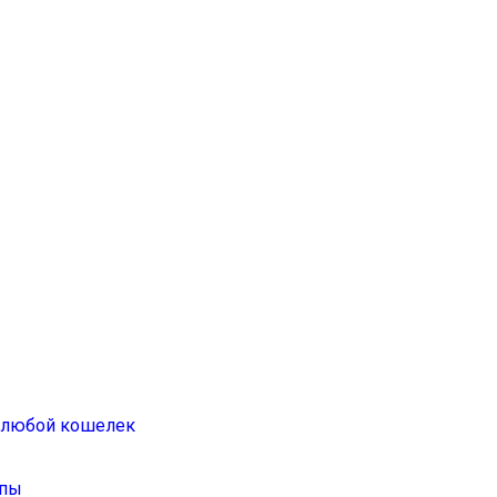
а любой кошелек
ппы