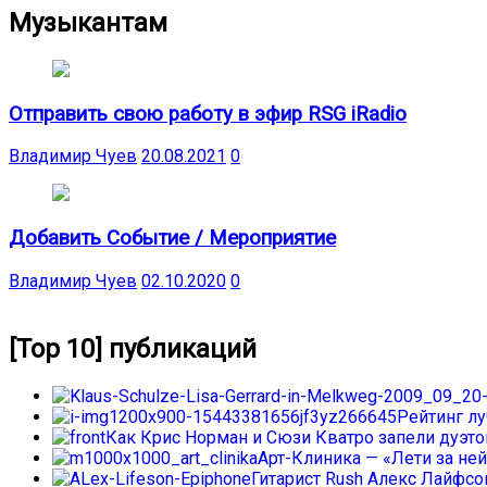
Музыкантам
Отправить свою работу в эфир RSG iRadio
Владимир Чуев
20.08.2021
0
Добавить Событие / Мероприятие
Владимир Чуев
02.10.2020
0
[Top 10] публикаций
Рейтинг л
Как Крис Норман и Сюзи Кватро запели дуэтом
Арт-Клиника — «Лети за ней
Гитарист Rush Алекс Лайфс