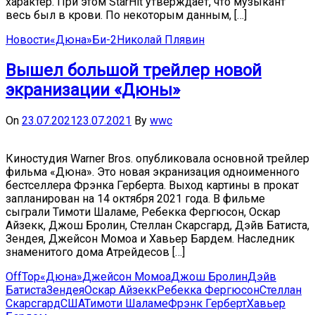
характер. При этом StarHit утверждает, что музыкант
весь был в крови. По некоторым данным, […]
Новости
«Дюна»
Би-2
Николай Плявин
Вышел большой трейлер новой
экранизации «Дюны»
On
23.07.2021
23.07.2021
By
wwc
Киностудия Warner Bros. опубликовала основной трейлер
фильма «Дюна». Это новая экранизация одноименного
бестселлера Фрэнка Герберта. Выход картины в прокат
запланирован на 14 октября 2021 года. В фильме
сыграли Тимоти Шаламе, Ребекка Фергюсон, Оскар
Айзекк, Джош Бролин, Стеллан Скарсгард, Дэйв Батиста,
Зендея, Джейсон Момоа и Хавьер Бардем. Наследник
знаменитого дома Атрейдесов […]
OffTop
«Дюна»
Джейсон Момоа
Джош Бролин
Дэйв
Батиста
Зендея
Оскар Айзекк
Ребекка Фергюсон
Стеллан
Скарсгард
США
Тимоти Шаламе
Фрэнк Герберт
Хавьер