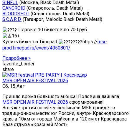
SINFUL
(Москва, Black Death Metal)
CANCROID
(Ставрополь, Death Metal)
BLOODSHOT
(Севастополь, Death Metal)
S.C.A.R.D.
(Таганрог, Melodic Black Death Metal)
Первые 10 билетов по 700 руб.
16+
Купить билет на Timepad
https://
msr-
prod.timepad.ru/event/4050801/
Подробнее >
favorite_border
share
MSR OPEN AIR FESTIVAL 2026
Сб, 15 Авг
Пришло время большого анонса! Половина лайнапа
MSR OPEN AIR FESTIVAL 2026
сформирована!
Вот уже третий по счёту фестиваль MSR пройдёт в
традиционном месте: юг России, внутри Краснодарского
края, в 10км от города Майкоп и в 120км от Краснодара.
База отдыха «Красный Мост».