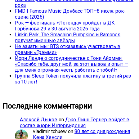
рока
FMD | Famous Music Донбасс ТОП–8 июля: рок-
сцена (2026)
Рок — фестиваль «Легенда» пройдёт в ДК
Горбунова 29 и 30 августа 2026 года
Linkin Park, The Smashing Pumpkins и Ramones
получат именные звёзды
Не азиаты мы: BTS отказались участвовать в
премии «Грэмми»
Йорн Ланде о сотрудничестве с Тони Айомми:
«Спасибо тебе, друг мой, за этот вызов и опыт —
для меня огромная честь работать с тобой!»
Группа Sleep Token получила платину в третий раз
за 10 лет!
Последние комментарии
Алексей Дыков
on
Джо Линн Тёрнер войдёт в
состав жюри Интервидения
vladimir tchuew
on
80 лет со дня рождения
Кена Хенсли