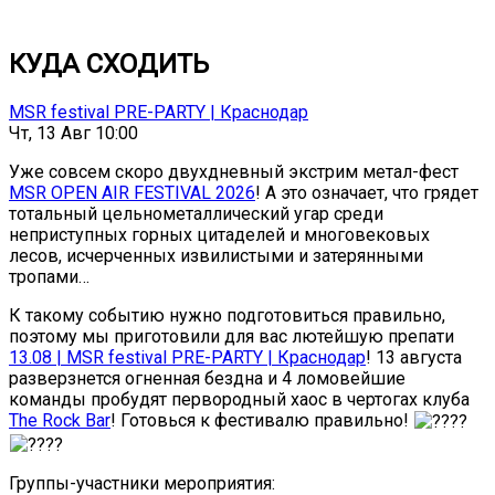
КУДА СХОДИТЬ
MSR festival PRE-PARTY | Краснодар
Чт, 13 Авг 10:00
Уже совсем скоро двухдневный экстрим метал-фест
MSR OPEN AIR FESTIVAL 2026
! А это означает, что грядет
тотальный цельнометаллический угар среди
неприступных горных цитаделей и многовековых
лесов, исчерченных извилистыми и затерянными
тропами…
К такому событию нужно подготовиться правильно,
поэтому мы приготовили для вас лютейшую препати
13.08 | MSR festival PRE-PARTY | Краснодар
! 13 августа
разверзнется огненная бездна и 4 ломовейшие
команды пробудят первородный хаос в чертогах клуба
The Rock Bar
! Готовься к фестивалю правильно!
Группы-участники мероприятия: