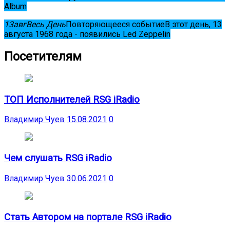
Album
13
авг
Весь День
Повторяющееся событие
В этот день, 13
августа 1968 года - появились Led Zeppelin
Посетителям
ТОП Исполнителей RSG iRadio
Владимир Чуев
15.08.2021
0
Чем слушать RSG iRadio
Владимир Чуев
30.06.2021
0
Стать Автором на портале RSG iRadio