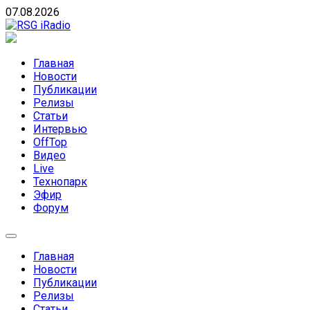
Skip
07.08.2026
to
content
RSG iRadio
RSG iRadio — Музыка различных музыкальных
направлений без возрастных ограничений
Главная
Новости
Публикации
Релизы
Статьи
Интервью
OffTop
Видео
Live
Технопарк
Эфир
Форум
Главная
Новости
Публикации
Релизы
Статьи