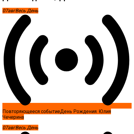
07
авг
Весь День
Повторяющееся событие
День Рождения. Юлия
Чечерина
07
авг
Весь День