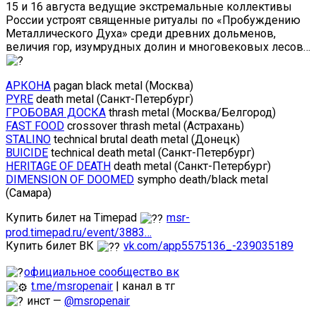
15 и 16 августа ведущие экстремальные коллективы
России устроят священные ритуалы по «Пробуждению
Металлического Духа» среди древних дольменов,
величия гор, изумрудных долин и многовековых лесов…
АРКОНА
pagan black metal (Москва)
PYRE
death metal (Санкт-Петербург)
ГРОБОВАЯ ДОСКА
thrash metal (Москва/Белгород)
FAST FOOD
crossover thrash metal (Астрахань)
STALINO
technical brutal death metal (Донецк)
BUICIDE
technical death metal (Санкт-Петербург)
HERITAGE OF DEATH
death metal (Санкт-Петербург)
DIMENSION OF DOOMED
sympho death/black metal
(Самара)
Купить билет на Timepad
msr-
prod.timepad.ru/event/3883…
Купить билет ВК
vk.com/app5575136_-239035189
официальное сообщество вк
t.me/msropenair
| канал в тг
инст —
@msropenair