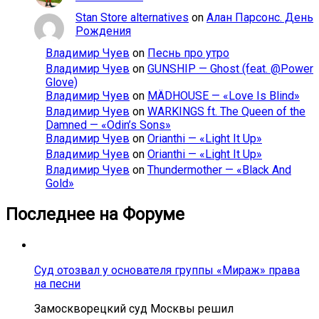
Stan Store alternatives
on
Алан Парсонс. День
Рождения
Владимир Чуев
on
Песнь про утро
Владимир Чуев
on
GUNSHIP — Ghost (feat. @Power
Glove)
Владимир Чуев
on
MÄDHOUSE — «Love Is Blind»
Владимир Чуев
on
WARKINGS ft. The Queen of the
Damned — «Odin’s Sons»
Владимир Чуев
on
Orianthi — «Light It Up»
Владимир Чуев
on
Orianthi — «Light It Up»
Владимир Чуев
on
Thundermother — «Black And
Gold»
Последнее на Форуме
Суд отозвал у основателя группы «Мираж» права
на песни
Замоскворецкий суд Москвы решил