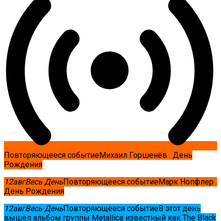
Повторяющееся событие
Михаил Горшенёв . День
Рождения
12
авг
Весь День
Повторяющееся событие
Марк Нопфлер .
День Рождения
12
авг
Весь День
Повторяющееся событие
В этот день
вышел альбом группы Metallica известный как The Black