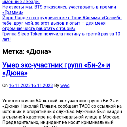
именные звёзды
Не азиаты мы: BTS отказались участвовать в премии
«Грэмми»
Йорн Ланде о сотрудничестве с Тони Айомми: «Спасибо
тебе, друг мой, за этот вызов и опыт — для меня
огромная честь работать с тобой!»
Группа Sleep Token получила платину в третий раз за 10
лет!
Метка:
«Дюна»
Умер экс-участник групп «Би-2» и
«Дюна»
On
16.11.2023
16.11.2023
By
wwc
Ушел из жизни 64-летний экс-участник групп «Би-2» и
«Дюна» Николай Плявин, сообщает ТАСС со ссылкой на
источник в оперативных службах. Мужчина был найден
в съемной квартире на Фестивальной улице в Москве.
Предварительно, инцидент не носит криминальный