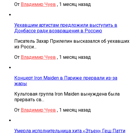
От
Владимир Чуев
,
1 месяц назад
Уехавшим артистам предложили выступить в
Донбассе ради возвращения в Россию
Писатель Захар Прилепин высказался об уехавших
из Росси...
От
Владимир Чуев
,
1 месяц назад
Концерт Iron Maiden в Париже прервали из-за
жары
Культовая группа Iron Maiden вынуждена была
прервать св...
От
Владимир Чуев
,
1 месяц назад
Умерла исполнительница хита «Этьен» Геш Патти