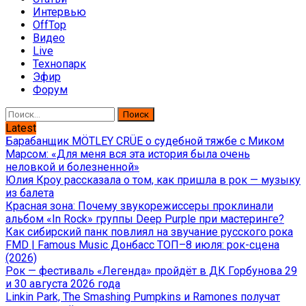
Интервью
OffTop
Видео
Live
Технопарк
Эфир
Форум
Найти:
Latest
Барабанщик MÖTLEY CRÜE о судебной тяжбе с Миком
Марсом: «Для меня вся эта история была очень
неловкой и болезненной»
Юлия Кроу рассказала о том, как пришла в рок — музыку
из балета
Красная зона: Почему звукорежиссеры проклинали
альбом «In Rock» группы Deep Purple при мастеринге?
Как сибирский панк повлиял на звучание русского рока
FMD | Famous Music Донбасс ТОП–8 июля: рок-сцена
(2026)
Рок — фестиваль «Легенда» пройдёт в ДК Горбунова 29
и 30 августа 2026 года
Linkin Park, The Smashing Pumpkins и Ramones получат