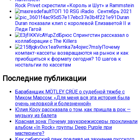
Rock Privet скрестили «Король и Шут» и Rammstein
ТОП 10 RSG iRadio . Сентябрь 2021
Duran
Duran показали клип с королевой Елизаветой II и
Леди Гагой
Брюс Спрингстин рассказал о
коллаборации с The Killers
Почему
компакт-кассеты возвращаются на рынок и как
приобщиться к формату сегодня? 10 шагов к
ностальгии по кассетам
Последние публикации
Барабанщик MÖTLEY CRÜE о судебной тяжбе с
Миком Марсом: «Для меня вся эта история была
очень неловкой и болезненной»
Юлия Кроу рассказала о том, как пришла в рок —
музыку из балета
Красная зона: Почему звукорежиссеры проклинали
альбом «In Rock» группы Deep Purple при
мастеринге?
Как сибирский панк повлиял на звучание русского