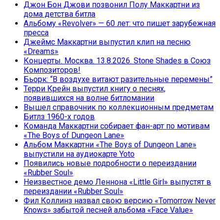
Джон Бон Джови позвонил Полу Маккартни из
дома детства битла
Альбому «Revolver» — 60 лет: что пишет зарубежная
пресса
Джеймс Маккартни выпустил клип на песню
«Dreams»
Концерты. Москва. 13.8.2026. Stone Shades в Союз
Композиторов!
Бьорк: “В воздухе витают разительные перемены”
Терри Крейн выпустил книгу о песнях,
появившихся на волне битломании
Вышел справочник по коллекционным предметам
Битлз 1960-х годов
Команда Маккартни собирает фан-арт по мотивам
«The Boys of Dungeon Lane»
Альбом Маккартни «The Boys of Dungeon Lane»
выпустили на аудиокарте Yoto
Появились новые подробности о переиздании
«Rubber Soul»
Неизвестное демо Леннона «Little Girl» выпустят в
переиздании «Rubber Soul»
Фил Коллинз назвал свою версию «Tomorrow Never
Knows» забытой песней альбома «Face Value»