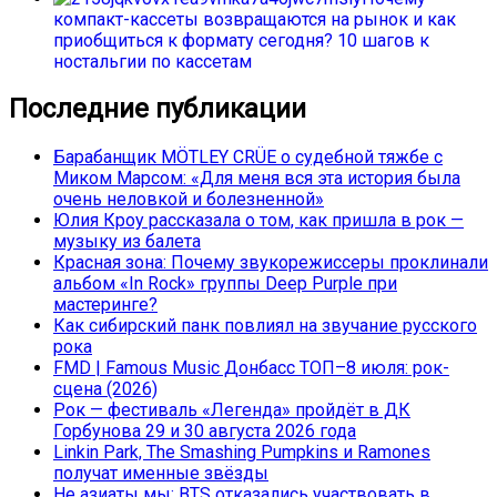
компакт-кассеты возвращаются на рынок и как
приобщиться к формату сегодня? 10 шагов к
ностальгии по кассетам
Последние публикации
Барабанщик MÖTLEY CRÜE о судебной тяжбе с
Миком Марсом: «Для меня вся эта история была
очень неловкой и болезненной»
Юлия Кроу рассказала о том, как пришла в рок —
музыку из балета
Красная зона: Почему звукорежиссеры проклинали
альбом «In Rock» группы Deep Purple при
мастеринге?
Как сибирский панк повлиял на звучание русского
рока
FMD | Famous Music Донбасс ТОП–8 июля: рок-
сцена (2026)
Рок — фестиваль «Легенда» пройдёт в ДК
Горбунова 29 и 30 августа 2026 года
Linkin Park, The Smashing Pumpkins и Ramones
получат именные звёзды
Не азиаты мы: BTS отказались участвовать в