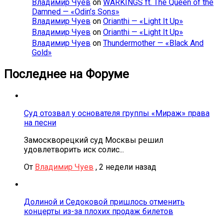
Владимир Чуев
on
WARKINGS ft. The Queen of the
Damned — «Odin’s Sons»
Владимир Чуев
on
Orianthi — «Light It Up»
Владимир Чуев
on
Orianthi — «Light It Up»
Владимир Чуев
on
Thundermother — «Black And
Gold»
Последнее на Форуме
Суд отозвал у основателя группы «Мираж» права
на песни
Замоскворецкий суд Москвы решил
удовлетворить иск солис...
От
Владимир Чуев
,
2 недели назад
Долиной и Седоковой пришлось отменить
концерты из-за плохих продаж билетов