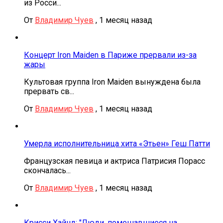
из Росси...
От
Владимир Чуев
,
1 месяц назад
Концерт Iron Maiden в Париже прервали из-за
жары
Культовая группа Iron Maiden вынуждена была
прервать св...
От
Владимир Чуев
,
1 месяц назад
Умерла исполнительница хита «Этьен» Геш Патти
Французская певица и актриса Патрисия Порасс
скончалась...
От
Владимир Чуев
,
1 месяц назад
Крисси Хайнд: "Люди, помешавшиеся на