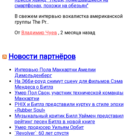
смартфонах, похожи на обезьян"
В свежем интервью вокалистка американской
группы The Pr...
От
Владимир Чуев
,
2 месяца назад
Новости партнёров
Интервью Пола Маккартни Амелии
Димольденберг
На Эбби-роуд снимут сцену для фильмов Сэма
Мендеса о Битлз
Умер Пол Свон, участник технической команды
Маккартни
PHIX и Битлз представили куртку в стиле эпохи
«Rubber Soul»
Музыкальный критик Билл Уаймен представил
рейтинг песен Битлз в новой книге
Умер продюсер Уильям Орбит
`Revolver`: 60 лет спустя