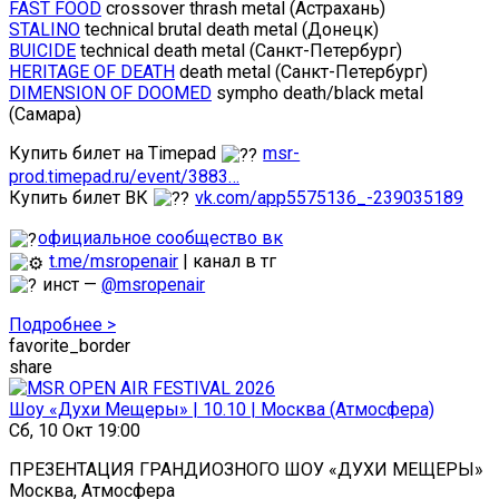
FAST FOOD
crossover thrash metal (Астрахань)
STALINO
technical brutal death metal (Донецк)
BUICIDE
technical death metal (Санкт-Петербург)
HERITAGE OF DEATH
death metal (Санкт-Петербург)
DIMENSION OF DOOMED
sympho death/black metal
(Самара)
Купить билет на Timepad
msr-
prod.timepad.ru/event/3883…
Купить билет ВК
vk.com/app5575136_-239035189
официальное сообщество вк
t.me/msropenair
| канал в тг
инст —
@msropenair
Подробнее >
favorite_border
share
Шоу «Духи Мещеры» | 10.10 | Москва (Атмосфера)
Сб, 10 Окт 19:00
ПРЕЗЕНТАЦИЯ ГРАНДИОЗНОГО ШОУ «ДУХИ МЕЩЕРЫ»
Москва, Атмосфера