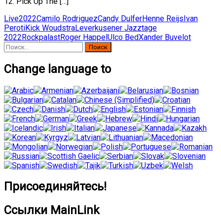
12. Pick Up The […]
Live
2022
Camilo Rodriguez
Candy Dulfer
Henne Reijs
Ivan
Peroti
Kick Woudstra
Leverkusener Jazztage
2022
Rockpalast
Roger Happel
Ulco Bed
Xander Buvelot
Найти:
Change language to
Присоединяйтесь!
Ссылки MainLink