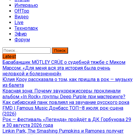
Интервью
OffTop
Видео
Live
Технопарк
Эфир
Форум
Найти:
Latest
Барабанщик MÖTLEY CRÜE о судебной тяжбе с Миком
Марсом: «Для меня вся эта история была очень
неловкой и болезненной»
Юлия Кроу рассказала о том, как пришла в рок — музыку
из балета
Красная зона: Почему звукорежиссеры проклинали
альбом «In Rock» группы Deep Purple при мастеринге?
Как сибирский панк повлиял на звучание русского рока
FMD | Famous Music Донбасс ТОП–8 июля: рок-сцена
(2026)
Рок — фестиваль «Легенда» пройдёт в ДК Горбунова 29
и 30 августа 2026 года
Linkin Park, The Smashing Pumpkins и Ramones получат