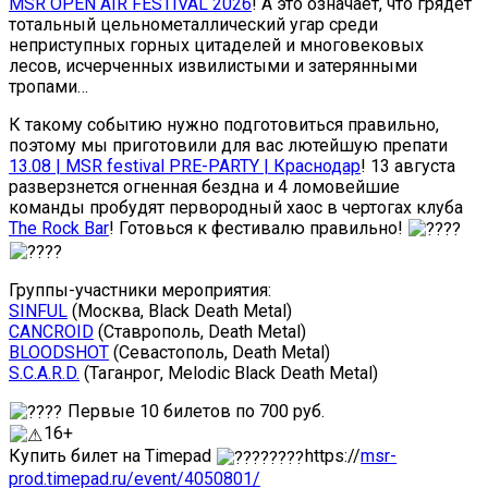
MSR OPEN AIR FESTIVAL 2026
! А это означает, что грядет
тотальный цельнометаллический угар среди
неприступных горных цитаделей и многовековых
лесов, исчерченных извилистыми и затерянными
тропами…
К такому событию нужно подготовиться правильно,
поэтому мы приготовили для вас лютейшую препати
13.08 | MSR festival PRE-PARTY | Краснодар
! 13 августа
разверзнется огненная бездна и 4 ломовейшие
команды пробудят первородный хаос в чертогах клуба
The Rock Bar
! Готовься к фестивалю правильно!
Группы-участники мероприятия:
SINFUL
(Москва, Black Death Metal)
CANCROID
(Ставрополь, Death Metal)
BLOODSHOT
(Севастополь, Death Metal)
S.C.A.R.D.
(Таганрог, Melodic Black Death Metal)
Первые 10 билетов по 700 руб.
16+
Купить билет на Timepad
https://
msr-
prod.timepad.ru/event/4050801/