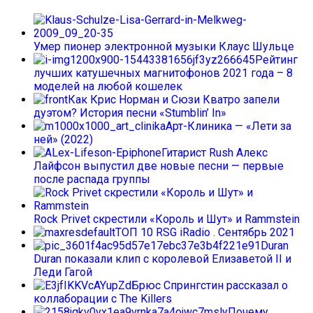
Умер пионер электронной музыки Клаус Шульце
Рейтинг
лучших катушечных магнитофонов 2021 года – 8
моделей на любой кошелек
Как Крис Норман и Сюзи Кватро запели
дуэтом? История песни «Stumblin’ In»
Арт-Клиника — «Лети за
ней» (2022)
Гитарист Rush Алекс
Лайфсон выпустил две новые песни — первые
после распада группы
Rock Privet скрестили «Король и Шут» и Rammstein
ТОП 10 RSG iRadio . Сентябрь 2021
Duran
Duran показали клип с королевой Елизаветой II и
Леди Гагой
Брюс Спрингстин рассказал о
коллаборации с The Killers
Почему