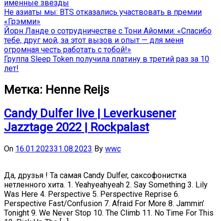
именные звёзды
Не азиаты мы: BTS отказались участвовать в премии
«Грэмми»
Йорн Ланде о сотрудничестве с Тони Айомми: «Спасибо
тебе, друг мой, за этот вызов и опыт — для меня
огромная честь работать с тобой!»
Группа Sleep Token получила платину в третий раз за 10
лет!
Метка:
Henne Reijs
Candy Dulfer live | Leverkusener
Jazztage 2022 | Rockpalast
On
16.01.2023
31.08.2023
By
wwc
Да, друзья ! Та самая Candy Dulfer, саксофонистка
нетленного хита. 1. Yeahyeahyeah 2. Say Something 3. Lily
Was Here 4. Perspective 5. Perspective Reprise 6.
Perspective Fast/Confusion 7. Afraid For More 8. Jammin’
Tonight 9. We Never Stop 10. The Climb 11. No Time For This