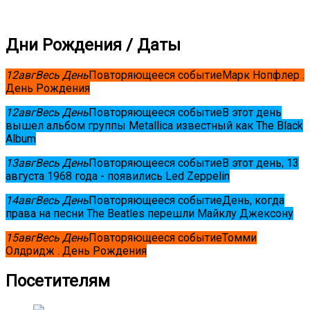
Дни Рождения / Даты
12
авг
Весь День
Повторяющееся событие
Марк Нопфлер .
День Рождения
12
авг
Весь День
Повторяющееся событие
В этот день
вышел альбом группы Metallica известный как The Black
Album
13
авг
Весь День
Повторяющееся событие
В этот день, 13
августа 1968 года - появились Led Zeppelin
14
авг
Весь День
Повторяющееся событие
День, когда
права на песни The Beatles перешли Майклу Джексону
15
авг
Весь День
Повторяющееся событие
Томми
Олдридж . День Рождения
Посетителям