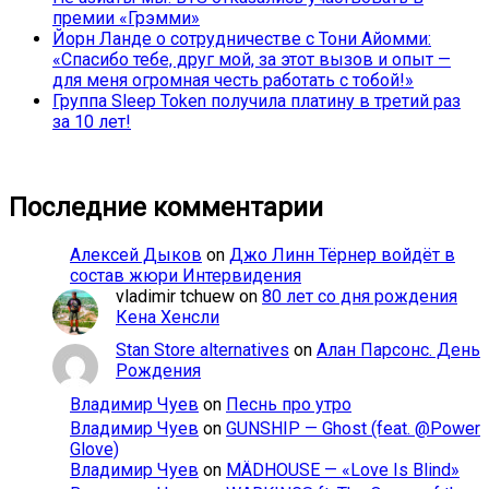
премии «Грэмми»
Йорн Ланде о сотрудничестве с Тони Айомми:
«Спасибо тебе, друг мой, за этот вызов и опыт —
для меня огромная честь работать с тобой!»
Группа Sleep Token получила платину в третий раз
за 10 лет!
Последние комментарии
Алексей Дыков
on
Джо Линн Тёрнер войдёт в
состав жюри Интервидения
vladimir tchuew
on
80 лет со дня рождения
Кена Хенсли
Stan Store alternatives
on
Алан Парсонс. День
Рождения
Владимир Чуев
on
Песнь про утро
Владимир Чуев
on
GUNSHIP — Ghost (feat. @Power
Glove)
Владимир Чуев
on
MÄDHOUSE — «Love Is Blind»