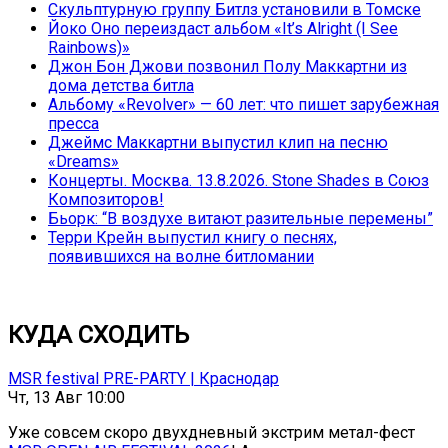
Скульптурную группу Битлз установили в Томске
Йоко Оно переиздаст альбом «It’s Alright (I See
Rainbows)»
Джон Бон Джови позвонил Полу Маккартни из
дома детства битла
Альбому «Revolver» — 60 лет: что пишет зарубежная
пресса
Джеймс Маккартни выпустил клип на песню
«Dreams»
Концерты. Москва. 13.8.2026. Stone Shades в Союз
Композиторов!
Бьорк: “В воздухе витают разительные перемены”
Терри Крейн выпустил книгу о песнях,
появившихся на волне битломании
КУДА СХОДИТЬ
MSR festival PRE-PARTY | Краснодар
Чт, 13 Авг 10:00
Уже совсем скоро двухдневный экстрим метал-фест