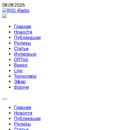
Skip
08.08.2026
to
content
RSG iRadio
RSG iRadio — Музыка различных музыкальных
направлений без возрастных ограничений
Главная
Новости
Публикации
Релизы
Статьи
Интервью
OffTop
Видео
Live
Технопарк
Эфир
Форум
Главная
Новости
Публикации
Релизы
Статьи